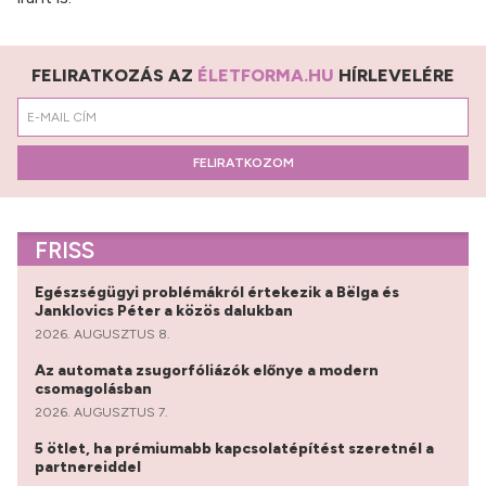
FELIRATKOZÁS AZ
ÉLETFORMA.HU
HÍRLEVELÉRE
FELIRATKOZOM
FRISS
Egészségügyi problémákról értekezik a Bëlga és
Janklovics Péter a közös dalukban
2026. AUGUSZTUS 8.
Az automata zsugorfóliázók előnye a modern
csomagolásban
2026. AUGUSZTUS 7.
5 ötlet, ha prémiumabb kapcsolatépítést szeretnél a
partnereiddel