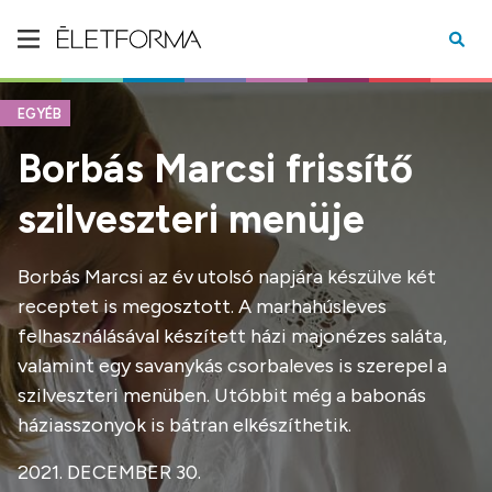
EGYÉB
Borbás Marcsi frissítő
szilveszteri menüje
Borbás Marcsi az év utolsó napjára készülve két
receptet is megosztott. A marhahúsleves
felhasználásával készített házi majonézes saláta,
valamint egy savanykás csorbaleves is szerepel a
szilveszteri menüben. Utóbbit még a babonás
háziasszonyok is bátran elkészíthetik.
2021. DECEMBER 30.