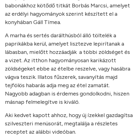
babonákhoz kötődő titkát Borbás Marcsi, amelyet
az erdélyi hagyományok szerint készített el a
konyhában Gáll Tímea.
A marha és sertés darálthúsból álló töltelék a
paprikákba kerül, amelyet lisztezve lepirítanak a
lábasban, mielőtt hozzáadják a többi zöldséget és
a vizet. Az itthon hagyományosan karikázott
zöldségeket ebbe az ételbe reszelve, vagy hasábra
vágva teszik. Illatos fűszerek, savanyítás majd
tejfölös habarás adja meg az étel zamatát.
Nagyobb adagban is érdemes gondolkodni, hiszen
másnap felmelegítve is kiváló.
Aki kedvet kapott ahhoz, hogy új ízekkel gazdagítsa
szilveszteri menüsorát, megtalálja a részletes
receptet az alábbi videóban.