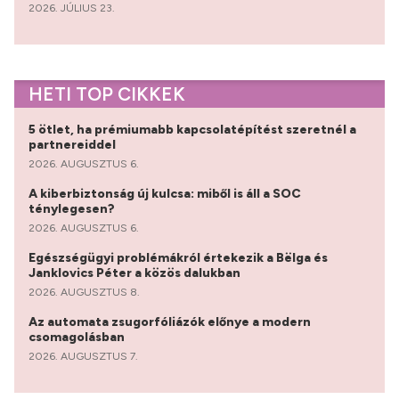
2026. JÚLIUS 23.
HETI TOP CIKKEK
5 ötlet, ha prémiumabb kapcsolatépítést szeretnél a
partnereiddel
2026. AUGUSZTUS 6.
A kiberbiztonság új kulcsa: miből is áll a SOC
ténylegesen?
2026. AUGUSZTUS 6.
Egészségügyi problémákról értekezik a Bëlga és
Janklovics Péter a közös dalukban
2026. AUGUSZTUS 8.
Az automata zsugorfóliázók előnye a modern
csomagolásban
2026. AUGUSZTUS 7.