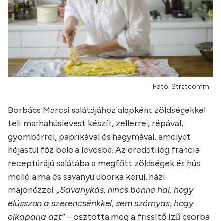
Fotó: Stratcomm
Borbács Marcsi salátájához alapként zöldségekkel
teli marhahúslevest készít, zellerrel, répával,
gyömbérrel, paprikával és hagymával, amelyet
héjastul főz bele a levesbe. Az eredetileg francia
receptúrájú salátába a megfőtt zöldségek és hús
mellé alma és savanyú uborka kerül, házi
majonézzel.
„Savanykás, nincs benne hal, hogy
elússzon a szerencsénkkel, sem szárnyas, hogy
elkaparja azt”
– osztotta meg a frissítő ízű csorba