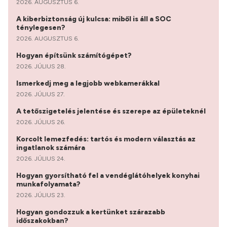
2026. AUGUSZTUS 6.
A kiberbiztonság új kulcsa: miből is áll a SOC
ténylegesen?
2026. AUGUSZTUS 6.
Hogyan építsünk számítógépet?
2026. JÚLIUS 28.
Ismerkedj meg a legjobb webkamerákkal
2026. JÚLIUS 27.
A tetőszigetelés jelentése és szerepe az épületeknél
2026. JÚLIUS 26.
Korcolt lemezfedés: tartós és modern választás az
ingatlanok számára
2026. JÚLIUS 24.
Hogyan gyorsítható fel a vendéglátóhelyek konyhai
munkafolyamata?
2026. JÚLIUS 23.
Hogyan gondozzuk a kertünket szárazabb
időszakokban?