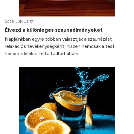
2026. JÚNIUS 17.
Élvezd a különleges szaunaélményeket
Napjainkban egyre többen választják a szaunázást
relaxációs tevékenységként, hiszen nemcsak a test,
hanem a lélek is feltöltődhet általa.