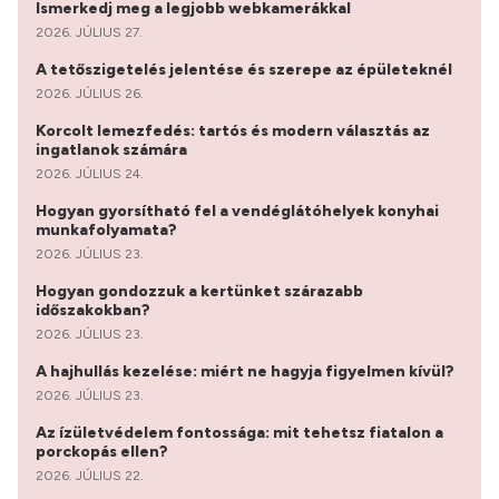
Ismerkedj meg a legjobb webkamerákkal
2026. JÚLIUS 27.
A tetőszigetelés jelentése és szerepe az épületeknél
2026. JÚLIUS 26.
Korcolt lemezfedés: tartós és modern választás az
ingatlanok számára
2026. JÚLIUS 24.
Hogyan gyorsítható fel a vendéglátóhelyek konyhai
munkafolyamata?
2026. JÚLIUS 23.
Hogyan gondozzuk a kertünket szárazabb
időszakokban?
2026. JÚLIUS 23.
A hajhullás kezelése: miért ne hagyja figyelmen kívül?
2026. JÚLIUS 23.
Az ízületvédelem fontossága: mit tehetsz fiatalon a
porckopás ellen?
2026. JÚLIUS 22.