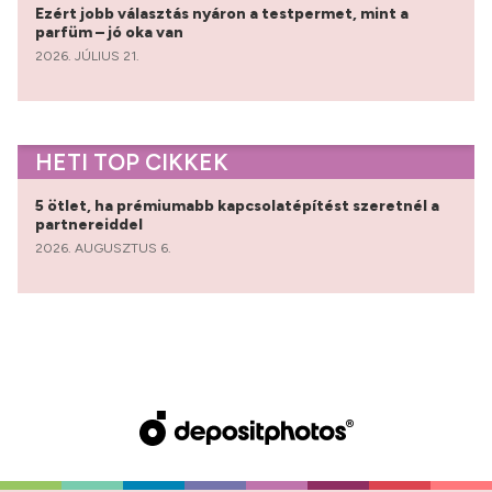
Ezért jobb választás nyáron a testpermet, mint a
parfüm – jó oka van
2026. JÚLIUS 21.
HETI TOP CIKKEK
5 ötlet, ha prémiumabb kapcsolatépítést szeretnél a
partnereiddel
2026. AUGUSZTUS 6.