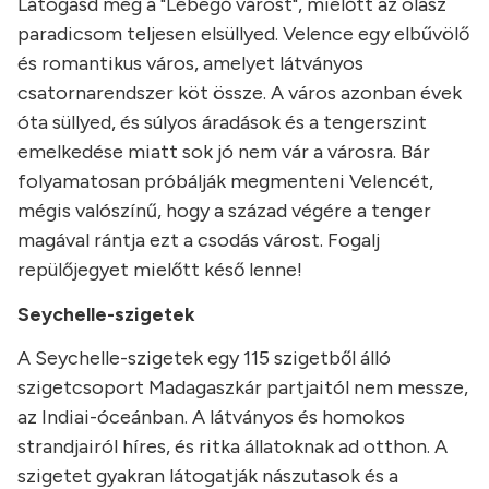
Látogasd meg a "Lebegő várost", mielőtt az olasz
paradicsom teljesen elsüllyed. Velence egy elbűvölő
és romantikus város, amelyet látványos
csatornarendszer köt össze. A város azonban évek
óta süllyed, és súlyos áradások és a tengerszint
emelkedése miatt sok jó nem vár a városra. Bár
folyamatosan próbálják megmenteni Velencét,
mégis valószínű, hogy a század végére a tenger
magával rántja ezt a csodás várost. Fogalj
repülőjegyet mielőtt késő lenne!
Seychelle-szigetek
A Seychelle-szigetek egy 115 szigetből álló
szigetcsoport Madagaszkár partjaitól nem messze,
az Indiai-óceánban. A látványos és homokos
strandjairól híres, és ritka állatoknak ad otthon. A
szigetet gyakran látogatják nászutasok és a