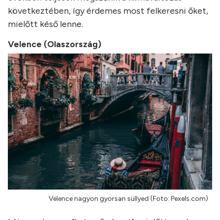
következtében, így érdemes most felkeresni őket,
mielőtt késő lenne.
Velence (Olaszország)
Velence nagyon gyorsan süllyed (Foto: Pexels.com)