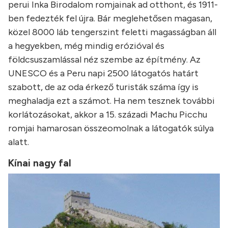
perui Inka Birodalom romjainak ad otthont, és 1911-
ben fedezték fel újra. Bár meglehetősen magasan,
közel 8000 láb tengerszint feletti magasságban áll
a hegyekben, még mindig erózióval és
földcsuszamlással néz szembe az építmény. Az
UNESCO és a Peru napi 2500 látogatós határt
szabott, de az oda érkező turisták száma így is
meghaladja ezt a számot. Ha nem tesznek további
korlátozásokat, akkor a 15. századi Machu Picchu
romjai hamarosan összeomolnak a látogatók súlya
alatt.
Kínai nagy fal