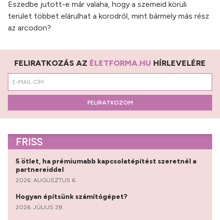
Eszedbe jutott-e már valaha, hogy a szemeid körüli
terület többet elárulhat a korodról, mint bármely más rész
az arcodon?
FELIRATKOZÁS AZ
ÉLETFORMA.HU
HÍRLEVELÉRE
FELIRATKOZOM
FRISS
5 ötlet, ha prémiumabb kapcsolatépítést szeretnél a
partnereiddel
2026. AUGUSZTUS 6.
Hogyan építsünk számítógépet?
2026. JÚLIUS 28.