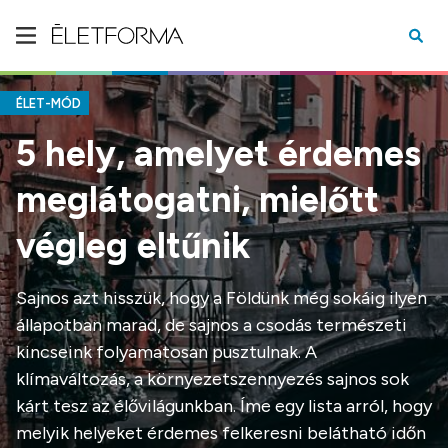
ÉLET-MÓD
5 hely, amelyet érdemes
meglátogatni, mielőtt
végleg eltűnik
Sajnos azt hisszük, hogy a Földünk még sokáig ilyen
állapotban marad, de sajnos a csodás természeti
kincseink folyamatosan pusztulnak. A
klímaváltozás, a környezetszennyezés sajnos sok
kárt tesz az élővilágunkban. Íme egy lista arról, hogy
melyik helyeket érdemes felkeresni belátható időn