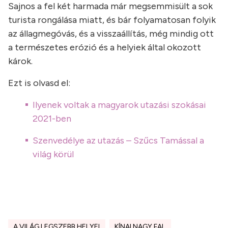
Sajnos a fel két harmada már megsemmisült a sok
turista rongálása miatt, és bár folyamatosan folyik
az állagmegóvás, és a visszaállítás, még mindig ott
a természetes erózió és a helyiek által okozott
károk.
Ezt is olvasd el:
Ilyenek voltak a magyarok utazási szokásai
2021-ben
Szenvedélye az utazás – Szűcs Tamással a
világ körül
A VILÁG LEGSZEBB HELYEI
KÍNAI NAGY FAL