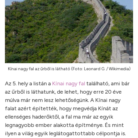
Kínai nagy fal az űrből is látható (Foto: Leonard G. / Wikimedia)
Az 5. hely a listán a
Kínai nagy fal
található, ami bár
az űrből is láthatunk, de lehet, hogy erre 20 éve
múlva már nem lesz lehetőségünk. A Kínai nagy
falat azért építették, hogy megvédja Kínát az
ellenséges haderőktől, a fal ma már az egyik
legnagyobb ember alakotta építménye. És mint
ilyen a világ egyik leglátogattottabb célpontja is.