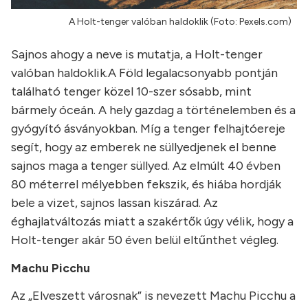
A Holt-tenger valóban haldoklik (Foto: Pexels.com)
Sajnos ahogy a neve is mutatja, a Holt-tenger
valóban haldoklik.A Föld legalacsonyabb pontján
található tenger közel 10-szer sósabb, mint
bármely óceán. A hely gazdag a történelemben és a
gyógyító ásványokban. Míg a tenger felhajtóereje
segít, hogy az emberek ne süllyedjenek el benne
sajnos maga a tenger süllyed. Az elmúlt 40 évben
80 méterrel mélyebben fekszik, és hiába hordják
bele a vizet, sajnos lassan kiszárad. Az
éghajlatváltozás miatt a szakértők úgy vélik, hogy a
Holt-tenger akár 50 éven belül eltűnthet végleg.
Machu Picchu
Az „Elveszett városnak” is nevezett Machu Picchu a