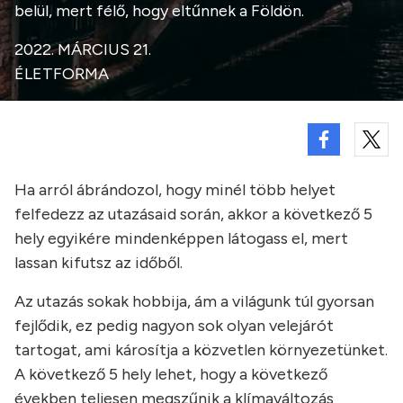
belül, mert félő, hogy eltűnnek a Földön.
2022. MÁRCIUS 21.
ÉLETFORMA
Ha arról ábrándozol, hogy minél több helyet
felfedezz az utazásaid során, akkor a következő 5
hely egyikére mindenképpen látogass el, mert
lassan kifutsz az időből.
Az utazás sokak hobbija, ám a világunk túl gyorsan
fejlődik, ez pedig nagyon sok olyan velejárót
tartogat, ami károsítja a közvetlen környezetünket.
A következő 5 hely lehet, hogy a következő
években teljesen megszűnik a klímaváltozás