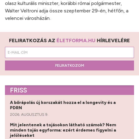
olasz kulturális miniszter, korábbi római polgármester,
Walter Veltroni adja össze szeptember 29-én, hétfőn, a
velencei városházán.
FELIRATKOZÁS AZ
ÉLETFORMA.HU
HÍRLEVELÉRE
FELIRATKOZOM
FRISS
A bőrápolás új korszakát hozza el a longevity és a
PDRN
2026. AUGUSZTUS 9.
Mit jelentenek a tojásokon látható számok? Nem
minden tojás egyforma: ezért érdemes figyelni a
jelöléseket