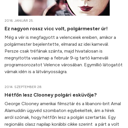
2016. JANUÁR 25.
Ez nagyon rossz vicc volt, polgármester úr!
Még a vér is megfagyott a velenceiek ereiben, amikor a
polgármester bejelentette, elmarad az idei karnevál.
Persze csak tréfának szánta, majd hivatalosan is
megnyitotta vasárnap a február 9-ig tartó karneváli
programsorozatot Velence városában. Egymillió látogatót
várnak idén is a látványosságra.
2014. SZEPTEMBER 28.
Hétfőn lesz Clooney polgári esküvője?
George Clooney amerikai filmsztár és a libanoni-brit Amal
Alamuddin ügyvéd szombaton egybekeltek, ám a hírek
arról szónak, hogy hétfőn lesz a polgári szertartás. Egy
regionális olasz napilap korábbi cikke szerint a párt a volt