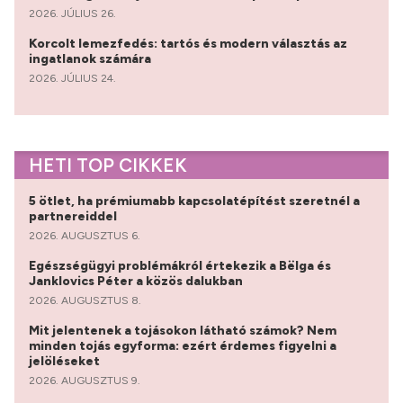
2026. JÚLIUS 26.
Korcolt lemezfedés: tartós és modern választás az
ingatlanok számára
2026. JÚLIUS 24.
HETI TOP CIKKEK
5 ötlet, ha prémiumabb kapcsolatépítést szeretnél a
partnereiddel
2026. AUGUSZTUS 6.
Egészségügyi problémákról értekezik a Bëlga és
Janklovics Péter a közös dalukban
2026. AUGUSZTUS 8.
Mit jelentenek a tojásokon látható számok? Nem
minden tojás egyforma: ezért érdemes figyelni a
jelöléseket
2026. AUGUSZTUS 9.