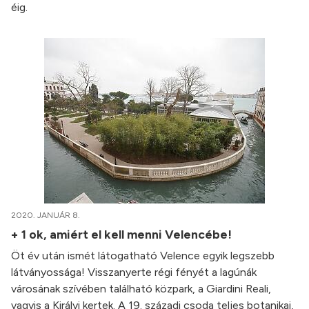
éig.
2020. JANUÁR 8.
+ 1 ok, amiért el kell menni Velencébe!
Öt év után ismét látogatható Velence egyik legszebb
látványossága! Visszanyerte régi fényét a lagúnák
városának szívében található közpark, a Giardini Reali,
vagyis a Királyi kertek. A 19. századi csoda teljes botanikai,