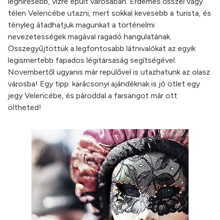
leghíresebb, vízre épült városában. Érdemes ősszel vagy
télen Velencébe utazni, mert sokkal kevesebb a turista, és
tényleg átadhatjuk magunkat a történelmi
nevezetességek magával ragadó hangulatának.
Összegyűjtöttük a legfontosabb látnivalókat az egyik
legismertebb fapados légitársaság segítségével.
Novembertől ugyanis már repülővel is utazhatunk az olasz
városba! Egy tipp: karácsonyi ajándéknak is jó ötlet egy
jegy Velencébe, és pároddal a farsangot már ott
öltheted!