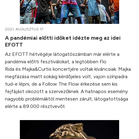
2021. AUGUSZTUS 17.
A pandémiai előtti időket idézte meg az idei
EFOTT
Az EFOTT hétvégéje látogatószámban már elérte a
pandémia előtti fesztiválokat, a legtöbben Flo
Rida és Majka&Curtis koncertjére voltak kíváncsiak. Majka
megfázása miatt sokáig kérdőjeles volt, vajon színpadra
tud-e lépni, de a Follow The Flow érkezése sem kis
fejfájást okozott a szervezőknek. A hatnapos esemény
nagyobb problémáktól mentesen zárult, látogatottsága
elérte a 89.000 résztvevőt.