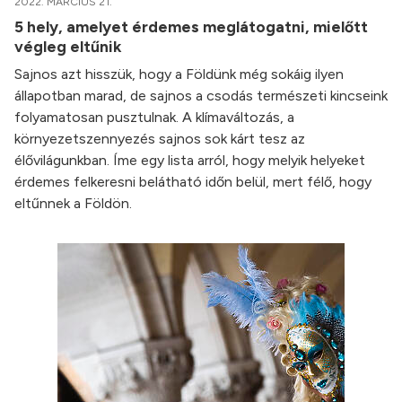
2022. MÁRCIUS 21.
5 hely, amelyet érdemes meglátogatni, mielőtt
végleg eltűnik
Sajnos azt hisszük, hogy a Földünk még sokáig ilyen
állapotban marad, de sajnos a csodás természeti kincseink
folyamatosan pusztulnak. A klímaváltozás, a
környezetszennyezés sajnos sok kárt tesz az
élővilágunkban. Íme egy lista arról, hogy melyik helyeket
érdemes felkeresni belátható időn belül, mert félő, hogy
eltűnnek a Földön.