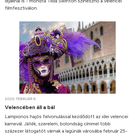
díjaknál is - mondta Tilda Swinton színésznő a velencei
filmfesztiválon.
2020. FEBRUÁR 9.
Velencében áll a bál
Lampionos hajós felvonulással kezdődött az idei velencei
karnevál. Játék, szerelem, bolondság címmel több
százezer látogatót várnak a lagúnák városába február 25-