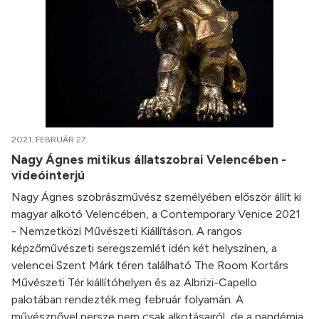
2021. FEBRUÁR 27.
Nagy Ágnes mitikus állatszobrai Velencében -
videóinterjú
Nagy Ágnes szobrászművész személyében először állít ki
magyar alkotó Velencében, a Contemporary Venice 2021
- Nemzetközi Művészeti Kiállításon. A rangos
képzőművészeti seregszemlét idén két helyszínen, a
velencei Szent Márk téren található The Room Kortárs
Művészeti Tér kiállítóhelyen és az Albrizi-Capello
palotában rendezték meg február folyamán. A
művésznővel persze nem csak alkotásairól, de a pandémia