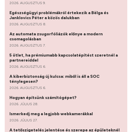
2026. AUGUSZTUS 9.
Egészségügyi problémákról értekezik a Bëlga és
Janklovics Péter a közös dalukban
2026. AUGUSZTUS 8.
Az automata zsugorfóliázók előnye a modern
csomagolásban
2026. AUGUSZTUS 7.
5 ötlet, ha prémiumabb kapcsolatépítést szeretnél a
partnereiddel
2026. AUGUSZTUS 6.
A kiberbiztonság új kulcsa: miből is áll a SOC
ténylegesen?
2026. AUGUSZTUS 6.
Hogyan építsünk számítógépet?
2026. JÚLIUS 28.
Ismerkedj meg a legjobb webkamerákkal
2026. JÚLIUS 27.
A tetőszigetelés jelentése és szerepe az épületeknél