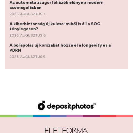
Az automata zsugorfóliázók előnye a modern
csomagolásban
2026. AUGUSZTUS 7.
A kiberbiztonság új kulcsa: miből is áll a SOC
ténylegesen?
2026. AUGUSZTUS 6.
A bőrápolás új korszakát hozza el a longevity és a
PDRN
2026. AUGUSZTUS 9.