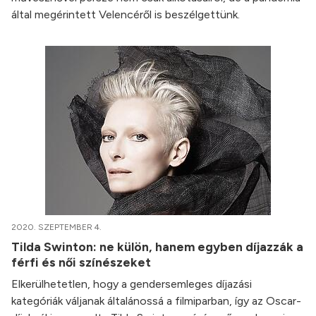
által megérintett Velencéről is beszélgettünk.
2020. SZEPTEMBER 4.
Tilda Swinton: ne külön, hanem egyben díjazzák a
férfi és női színészeket
Elkerülhetetlen, hogy a gendersemleges díjazási
kategóriák váljanak általánossá a filmiparban, így az Oscar-