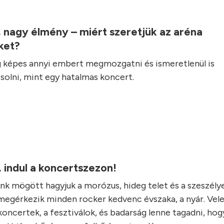
.
 nagy élmény – miért szeretjük az aréna
ket?
 képes annyi embert megmozgatni és ismeretlenül is
olni, mint egy hatalmas koncert.
r, indul a koncertszezon!
k mögött hagyjuk a morózus, hideg telet és a szeszélye
 megérkezik minden rocker kedvenc évszaka, a nyár. Vel
koncertek, a fesztiválok, és badarság lenne tagadni, hog