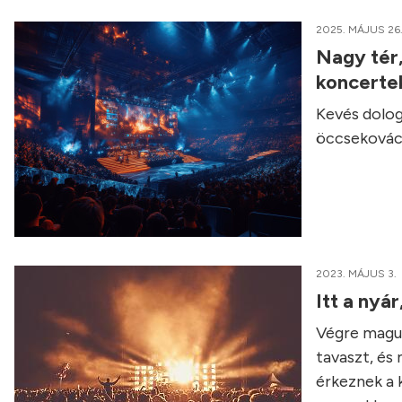
2025. MÁJUS 26
Nagy tér,
koncerte
Kevés dolog
öccsekovács
2023. MÁJUS 3.
Itt a nyá
Végre magun
tavaszt, és
érkeznek a 