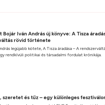
 Bojár Iván András új könyve: A Tisza áradá
áltás rövid története
András legújabb kötete, A Tisza áradása – A rendszervált
y rendkívüli politikai és társadalmi fordulat krónikája.
, szeretet és tűz – egy különleges fesztivál