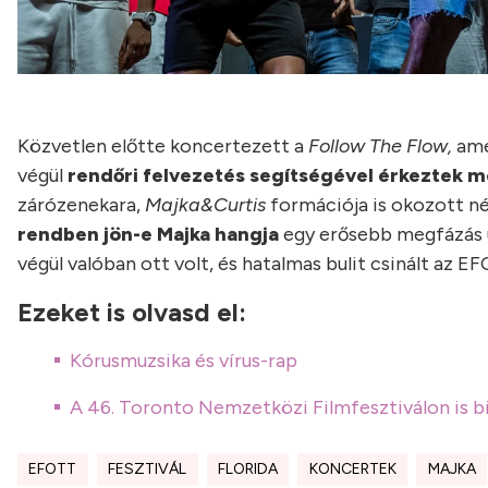
Közvetlen előtte koncertezett a
Follow The Flow,
ame
végül
rendőri felvezetés segítségével érkeztek 
zárózenekara,
Majka&Curtis
formációja is okozott né
rendben jön-e Majka hangja
egy erősebb megfázás u
végül valóban ott volt, és hatalmas bulit csinált az E
Ezeket is olvasd el:
Kórusmuzsika és vírus-rap
A 46. Toronto Nemzetközi Filmfesztiválon is biz
EFOTT
FESZTIVÁL
FLORIDA
KONCERTEK
MAJKA