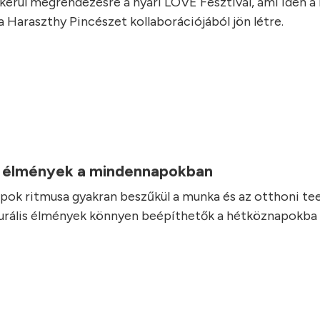
 kerül megrendezésre a nyári LOVE Fesztivál, ami idén a
a Haraszthy Pincészet kollaborációjából jön létre.
.
is élmények a mindennapokban
ok ritmusa gyakran beszűkül a munka és az otthoni te
turális élmények könnyen beépíthetők a hétköznapokba i