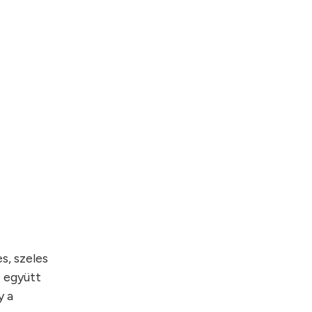
s, szeles
e együtt
y a