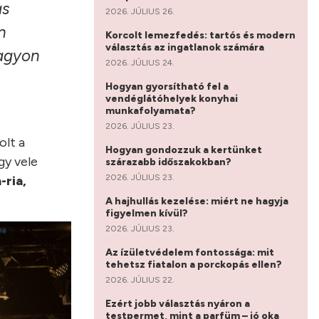
as
2026. JÚLIUS 26.
n
Korcolt lemezfedés: tartós és modern
választás az ingatlanok számára
nagyon
2026. JÚLIUS 24.
Hogyan gyorsítható fel a
vendéglátóhelyek konyhai
munkafolyamata?
2026. JÚLIUS 23.
olt a
Hogyan gondozzuk a kertünket
gy vele
szárazabb időszakokban?
2026. JÚLIUS 23.
-ria,
A hajhullás kezelése: miért ne hagyja
figyelmen kívül?
2026. JÚLIUS 23.
Az ízületvédelem fontossága: mit
tehetsz fiatalon a porckopás ellen?
2026. JÚLIUS 22.
Ezért jobb választás nyáron a
testpermet, mint a parfüm – jó oka