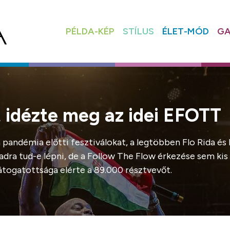
PÉLDA-KÉP
STÍLUS
ÉLET-MÓD
GA
t idézte meg az idei EFOTT
ndémia előtti fesztiválokat, a legtöbben Flo Rida és M
adra tud-e lépni, de a Follow The Flow érkezése sem kis
togatottsága elérte a 89.000 résztvevőt.