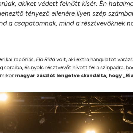
orúak, akiket védett felnőtt kísér. Én hatalm
nehezítő tényező ellenére ilyen szép számba
mind a csapatomnak, mind a résztvevőknek 
rikai rapóriás,
Flo Rida
volt, aki extra hangulatot varázs
 soraiba, és nyolc résztvevőt hívott fel a színpadra, ho
 amikor
magyar zászlót lengetve skandálta, hogy „Ria