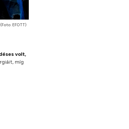
a (Foto: EFOTT)
déses volt,
giáit, míg