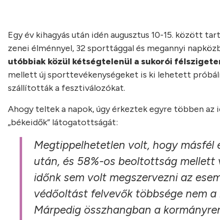
Egy év kihagyás után idén augusztus 10-15. között tar
zenei élménnyel, 32 sporttággal és megannyi napköz
utóbbiak közül kétségtelenül a sukorói félszigete
mellett új sporttevékenységeket is ki lehetett próbá
szállították a fesztiválozókat.
Ahogy teltek a napok, úgy érkeztek egyre többen az 
„békeidők” látogatottságát:
Megtippelhetetlen volt, hogy másfél 
után, és 58%-os beoltottság mellett
időnk sem volt megszervezni az esemé
védőoltást felvevők többsége nem a 
Márpedig összhangban a kormányrende