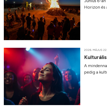
Június 6-án
Horizon és 
2026. MÁJUS 22
Kulturál
A mindennap
pedig a kul