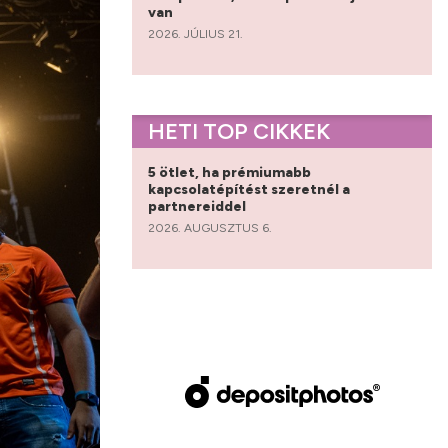
van
2026. JÚLIUS 21.
HETI TOP CIKKEK
5 ötlet, ha prémiumabb
kapcsolatépítést szeretnél a
partnereiddel
2026. AUGUSZTUS 6.