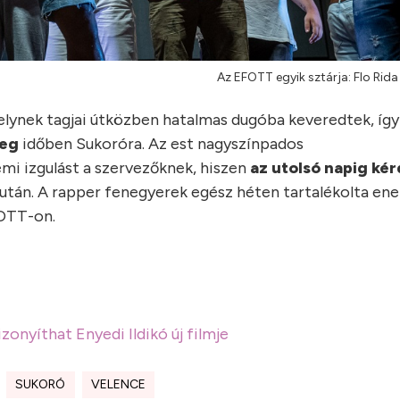
Az EFOTT egyik sztárja: Flo Rid
lynek tagjai útközben hatalmas dugóba keveredtek, így
meg
időben Sukoróra. Az est nagyszínpados
mi izgulást a szervezőknek, hiszen
az utolsó napig kér
tán. A rapper fenegyerek egész héten tartalékolta ener
FOTT-on.
onyíthat Enyedi Ildikó új filmje
SUKORÓ
VELENCE