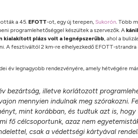
tották a 45.
EFOTT
-ot, egy új terepen,
Sukorón
. Több m
beni programlehetőséggel készültek a szervezők. A
káni
n kialakított plázs volt a legnépszerűbb
, ahol a buliz
lni. A fesztiváltól 2 km-re elhelyezkedő EFOTT-strandra
idei év legnagyobb rendezvényére, amely hétvégére már
év bezártság, illetve korlátozott programle
 vajon mennyien indulnak meg szórakozni. Fe
nyt, mint korábban, és tudtuk azt is, hogy
mi fő célcsoportunk, azaz nem egyetemistá
lettel, csak a védettségi kártyával rende