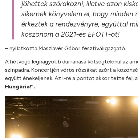
jöhettek szórakozni, illetve azon kisk
sikernek könyvelem el, hogy minden 
érkeztek a rendezvényre, egyúttal 
köszönöm a 2021-es EFOTT-ot!
– nyilatkozta Maszlavér Gábor fesztiváligazgató.
A hétvége legnagyobb durranása kétségtelenül az ame
színpadra. Koncertjén vörös rózsákat szórt a közönség
együtt énekeljenek. Az i-re a pontot akkor tette fel,
Hungária!”.