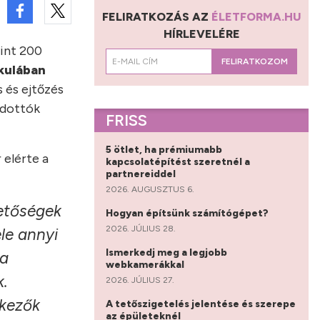
FELIRATKOZÁS AZ
ÉLETFORMA.HU
HÍRLEVELÉRE
int 200
FELIRATKOZOM
kulában
ás és ejtőzés
 dottók
FRISS
5 ötlet, ha prémiumabb
 elérte a
kapcsolatépítést szeretnél a
partnereiddel
2026. AUGUSZTUS 6.
hetőségek
Hogyan építsünk számítógépet?
2026. JÚLIUS 28.
le annyi
Ismerkedj meg a legjobb
 a
webkamerákkal
k.
2026. JÚLIUS 27.
lkezők
A tetőszigetelés jelentése és szerepe
az épületeknél