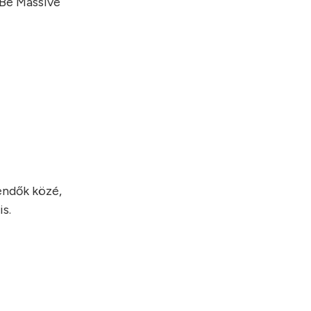
 Be Massive
endők közé,
s.