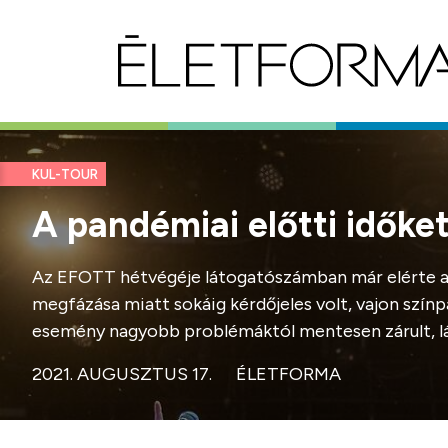
KUL-TOUR
A pandémiai előtti időke
Az EFOTT hétvégéje látogatószámban már elérte a pa
megfázása miatt sokáig kérdőjeles volt, vajon színp
esemény nagyobb problémáktól mentesen zárult, lá
2021. AUGUSZTUS 17.
ÉLETFORMA