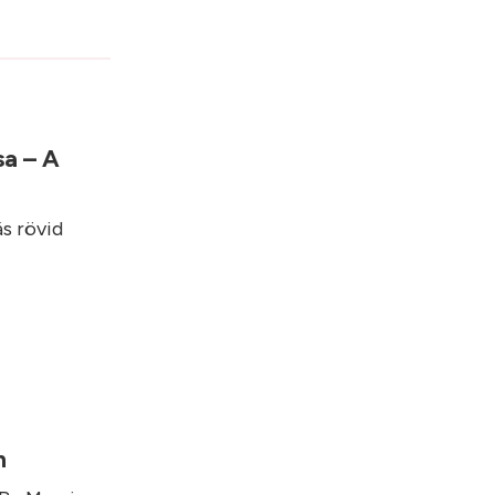
sa – A
ás rövid
on