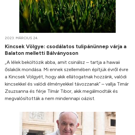
2023. MÁRCIUS 24.
Kincsek Völgye: csodálatos tulipánünnep várja a
Balaton melletti Bálványoson
„A lélek beköltözik abba, amit csinálsz – tartja a hawaii
őslakók mondása. Mi ennek szellemében építjük évről évre
a Kincsek Völgyét, hogy akik ellátogatnak hozzánk, valódi
kincsekkel és valódi élményekkel távozzanak” – vallja Timár
Zsuzsanna és férje Tímár Tibor, akik megálmodták és
megvalósították a nem mindennapi oázist.