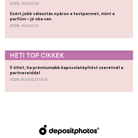
2026. JÚLIUS 22.
Ezért jobb választás nyáron a testpermet, mint a
parfüm – jó oka van
2026. JÚLIUS 21.
HETI TOP CIKKEK
5 ötlet, ha prémiumabb kapcsolatépítést szeretnél a
partnereiddel
2026. AUGUSZTUS 6.