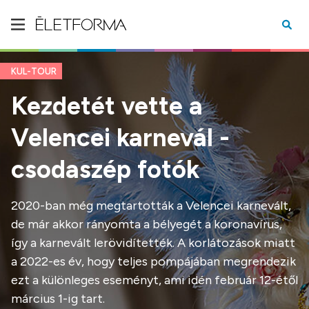
KUL-TOUR
Kezdetét vette a
Velencei karnevál -
csodaszép fotók
2020-ban még megtartották a Velencei karnevált,
de már akkor rányomta a bélyegét a koronavírus,
így a karnevált lerövidítették. A korlátozások miatt
a 2022-es év, hogy teljes pompájában megrendezik
ezt a különleges eseményt, ami idén február 12-étől
március 1-ig tart.