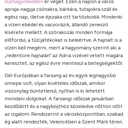
húshagyókedden
ér véget. Ezen a napon a város
apraja-nagyja csónakra, bárkára, tutajokra száll és
egész nap, illetve éjszaka ott tartózkodik. Mindenki
a vízen ebédel és vacsorázik, állandó zeneszó
kísérete mellett. A szórakozás minden formája
előfordul, a tűzijátékokat is beleértve. A hajnalt is a
vízen kell megérni, mert a hagyomány szerint aki a
„redentore hajnalán” az Adria vizével vetett magára
keresztet, az egész évre mentesül a betegségektől.
Dél-Európában a farsang az év egyik legnagyobb
ünnepe volt, olyan kivételes időszak, amikor
viszonylag büntetlenül, nyíltan is ki lehetett
mondani dolgokat. A farsangi időszak januárban
kezdődött és a nagyböjthöz közeledve nőttön nőtt
az izgalom. Rendszerint a városközpontban, szabad
ég alatt rendezték, Velencében a Szent Márk téren.