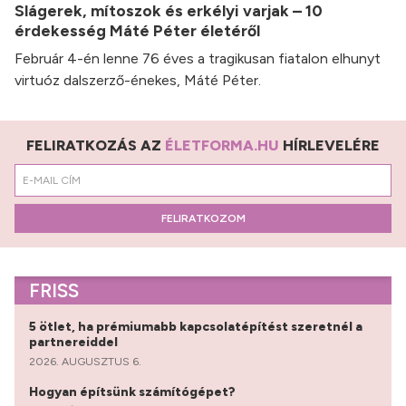
Slágerek, mítoszok és erkélyi varjak – 10
érdekesség Máté Péter életéről
Február 4-én lenne 76 éves a tragikusan fiatalon elhunyt
virtuóz dalszerző-énekes, Máté Péter.
FELIRATKOZÁS AZ
ÉLETFORMA.HU
HÍRLEVELÉRE
FELIRATKOZOM
FRISS
5 ötlet, ha prémiumabb kapcsolatépítést szeretnél a
partnereiddel
2026. AUGUSZTUS 6.
Hogyan építsünk számítógépet?