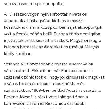
sorozatosan meg is ünnepelte.
A 13. század végén nyilvánították hivatalos
ünnepnek a húshagyókeddet, és a maszk-
készítőknek már a középkorban saját alcsoportjuk
volt a festők céhén belül. Európa több országába
eljutottak az itt készült maszkok, Magyarországra
is innen hozatták az álarcokat és ruhákat Mátyás
király korában.
Velence a 18. században elnyerte a karneválok
városa címet. Ekkoriban már Európa nemesei
százával özönlötték el, hogy jól kimulassák magukat
a város terein és utcáin, a kaszinókban és
színházakban. 1869-ben például Ausztria császára,
Ferenc József is részt vett inkognitóban a
karneválon a Tron és Rezzonico családok