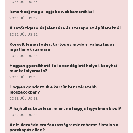
2026. JÚLIUS 28.
Ismerkedj meg a legjobb webkamerákkal
2026. JÚLIUS 27.
A tetőszigetelés jelentése és szerepe az épületeknél
2026. JÚLIUS 26.
Korcolt lemezfedés: tartós és modern választás az
ingatlanok számára
2026. JÚLIUS 24.
Hogyan gyorsítható fel a vendéglátóhelyek konyhai
munkafolyamata?
2026. JÚLIUS 23.
Hogyan gondozzuk a kertünket szárazabb
időszakokban?
2026. JÚLIUS 23.
A hajhullás kezelése: miért ne hagyja figyelmen kívül?
2026. JÚLIUS 23.
Az ízületvédelem fontossága: mit tehetsz fiatalon a
porckopás ellen?