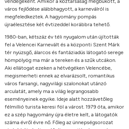
vendégeként. Amikor a köztársaság megbukott, a
város fejlődése alábbhagyott, a karneválról is
megfeledkeztek. A hagyomány pompás
újraélesztése két évtizeddel korábbra tehető.
1980-ban, kétszáz év téli nyugalom után újították
fel a Velencei Karnevált és a központi Szent Márk
tér nyüzsgő, álarcos és fantáziadús látogató serege
hömpölyög ma már a tereken és a szűk utcákon.
Aki ellátogat ezeken a hétvégéken Velencébe,
megismerheti ennek az elvarázsolt, romantikus
város farsangi, nagyvilági szalonokat utánzó
arculatát, amely ma a világ legrangosabb
eseményeinek egyike. Ideje alatt hozzávetőleg
félmillió turista keresi föl a várost. 1979 óta, amikor
ez a szép hagyomány újra életre kelt, a látogatók
száma évről évre nő. Főleg az ünnepségsorozat