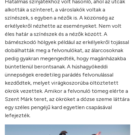
Hatalmas színjátékhoz volt hasonló, ahol az utcák
alkották a színteret, a városlakók voltak a
színészek, s egyben a nézők is. A közönség az
erkélyekről nézhette az eseményeket. Nem volt
éles határ a színészek és a nézők között. A
bámészkodó hölgyek például az erkélyekről tojással
dobálhatták meg a felvonulókat, az álarcosoknak
pedig gyakran megengedték, hogy magánházakba
büntetlenül berontsanak. A húshagyókeddi
ünnepségek eredetileg parádés felvonulással
kezdődtek, melyet virágkoszorúba öltöztetett
ökrök vezettek. Amikor a felvonuló tömeg elérte a
Szent Márk teret, az ökröket a dózse szeme láttára
egy széles pengéjű kard egyetlen csapásával
lefejezték.