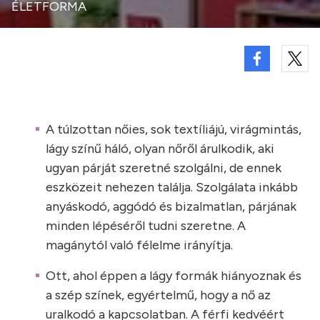
ÉLETFORMA
A túlzottan nőies, sok textíliájú, virágmintás,
lágy színű háló, olyan nőről árulkodik, aki
ugyan párját szeretné szolgálni, de ennek
eszközeit nehezen találja. Szolgálata inkább
anyáskodó, aggódó és bizalmatlan, párjának
minden lépéséről tudni szeretne. A
magánytól való félelme irányítja.
Ott, ahol éppen a lágy formák hiányoznak és
a szép színek, egyértelmű, hogy a nő az
uralkodó a kapcsolatban. A férfi kedvéért