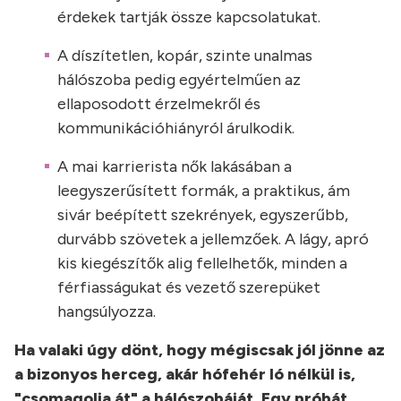
érdekek tartják össze kapcsolatukat.
A díszítetlen, kopár, szinte unalmas
hálószoba pedig egyértelműen az
ellaposodott érzelmekről és
kommunikációhiányról árulkodik.
A mai karrierista nők lakásában a
leegyszerűsített formák, a praktikus, ám
sivár beépített szekrények, egyszerűbb,
durvább szövetek a jellemzőek. A lágy, apró
kis kiegészítők alig fellelhetők, minden a
férfiasságukat és vezető szerepüket
hangsúlyozza.
Ha valaki úgy dönt, hogy mégiscsak jól jönne az
a bizonyos herceg, akár hófehér ló nélkül is,
"csomagolja át" a hálószobáját. Egy próbát