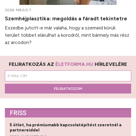
2026. MÁJUS 7.
Szemhéjplasztika: megoldás a fáradt tekintetre
Eszedbe jutott-e már valaha, hogy a szemeid körüli
terület többet elárulhat a korodról, mint bármely más rész
az arcodon?
FELIRATKOZÁS AZ
ÉLETFORMA.HU
HÍRLEVELÉRE
FELIRATKOZOM
FRISS
5 ötlet, ha prémiumabb kapcsolatépítést szeretnél a
partnereiddel