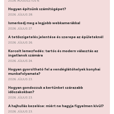
2026. AUGUSZTUS 6.
Hogyan építsünk számítógépet?
2026. JÚLIUS 28.
Ismerkedj meg a legjobb webkamerákkal
2026. JÚLIUS 27.
A tetőszigetelés jelentése és szerepe az épületeknél
2026. JÚLIUS 26.
Korcolt lemezfedés: tartós és modern választás az
ingatlanok számára
2026. JÚLIUS 24.
Hogyan gyorsítható fel a vendéglátóhelyek konyhai
munkafolyamata?
2026. JÚLIUS 23.
Hogyan gondozzuk a kertünket szárazabb
időszakokban?
2026. JÚLIUS 23.
A hajhullás kezelése: miért ne hagyja figyelmen kívül?
2026. JÚLIUS 23.