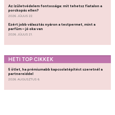
Az ízületvédelem fontossága: mit tehetsz fiatalon a
porckopás ellen?
2026. JÚLIUS 22.
Ezért jobb választás nyáron a testpermet, mint a
parfüm – jó oka van
2026. JÚLIUS 21.
HETI TOP CIKKEK
5 ötlet, ha prémiumabb kapcsolatépítést szeretnél a
partnereiddel
2026. AUGUSZTUS 6.