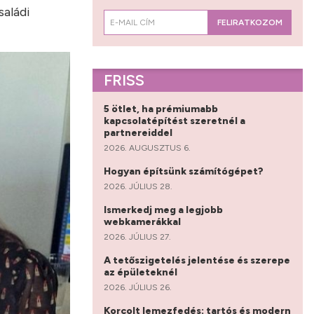
saládi
FELIRATKOZOM
FRISS
5 ötlet, ha prémiumabb
kapcsolatépítést szeretnél a
partnereiddel
2026. AUGUSZTUS 6.
Hogyan építsünk számítógépet?
2026. JÚLIUS 28.
Ismerkedj meg a legjobb
webkamerákkal
2026. JÚLIUS 27.
A tetőszigetelés jelentése és szerepe
az épületeknél
2026. JÚLIUS 26.
Korcolt lemezfedés: tartós és modern