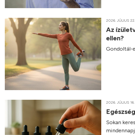
2026. JÚLIUS 22
Az ízület
ellen?
Gondoltál-e
2026. JÚLIUS 16.
Egészség
Sokan keres
mindennapja