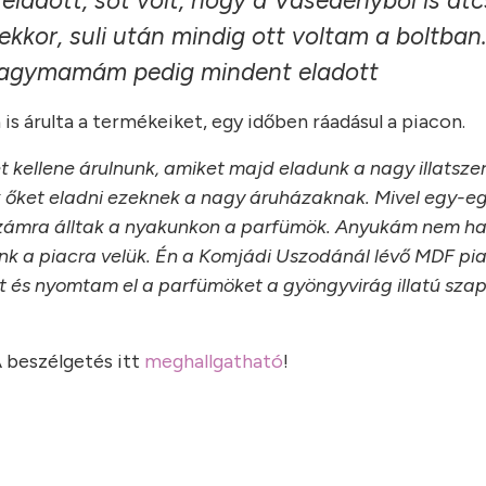
ladott, sőt volt, hogy a Vasedényből is átc
kkor, suli után mindig ott voltam a boltban
 nagymamám pedig mindent eladott
 is árulta a termékeiket, egy időben ráadásul a piacon.
 kellene árulnunk, amiket majd eladunk a nagy illatsze
 őket eladni ezeknek a nagy áruházaknak. Mivel egy-egy
számra álltak a nyakunkon a parfümök. Anyukám nem h
nk a piacra velük. Én a Komjádi Uszodánál lévő MDF pi
 és nyomtam el a parfümöket a gyöngyvirág illatú sza
A beszélgetés itt
meghallgatható
!