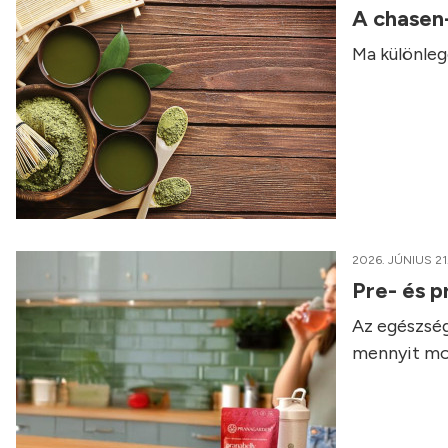
A chasen
Ma különleg
2026. JÚNIUS 21
Pre- és p
Az egészség
mennyit mo