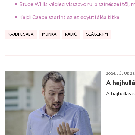
Bruce Willis végleg visszavonul a színészettől
Kajdi Csaba szerint ez az együttélés titka
KAJDI CSABA
MUNKA
RÁDIÓ
SLÁGER FM
2026. JÚLIUS 23
A hajhull
A hajhullás