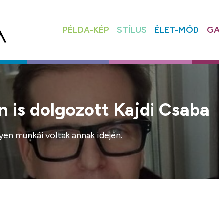
PÉLDA-KÉP
STÍLUS
ÉLET-MÓD
GA
 is dolgozott Kajdi Csaba
yen munkái voltak annak idején.