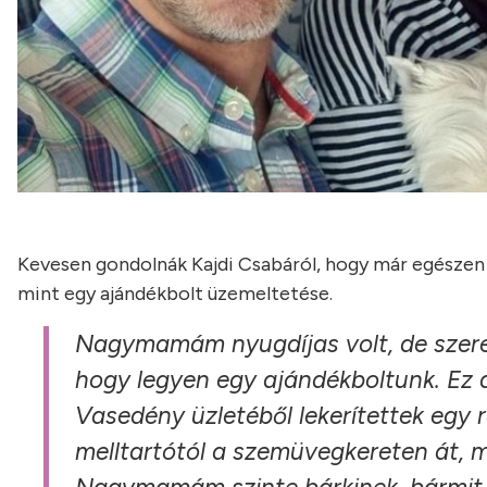
Kevesen gondolnák Kajdi Csabáról, hogy már egészen f
mint egy ajándékbolt üzemeltetése.
Nagymamám nyugdíjas volt, de szeret
hogy legyen egy ajándékboltunk. Ez a
Vasedény üzletéből lekerítettek egy r
melltartótól a szemüvegkereten át, m