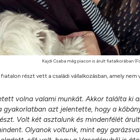
Kajdi Csaba még piacon is árult fiatalkorában (F
iatalon részt vett a családi vállalkozásban, amely nem 
ett volna valami munkát. Akkor találta ki 
 gyakorlatban azt jelentette, hogy a kőbán
észt. Volt két asztalunk és mindenfélét árul
indent. Olyanok voltunk, mint egy garázsva