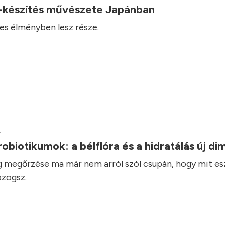
-készítés művészete Japánban
es élményben lesz része.
.
robiotikumok: a bélflóra és a hidratálás új d
 megőrzése ma már nem arról szól csupán, hogy mit es
zogsz.