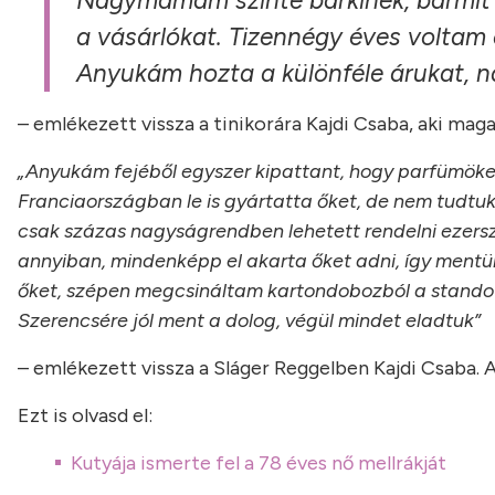
Nagymamám szinte bárkinek, bármit e
a vásárlókat. Tizennégy éves voltam e
Anyukám hozta a különféle árukat,
– emlékezett vissza a tinikorára Kajdi Csaba, aki maga
„Anyukám fejéből egyszer kipattant, hogy parfümöket
Franciaországban le is gyártatta őket, de nem tudtuk
csak százas nagyságrendben lehetett rendelni ezer
annyiban, mindenképp el akarta őket adni, így mentü
őket, szépen megcsináltam kartondobozból a standot
Szerencsére jól ment a dolog, végül mindet eladtuk”
– emlékezett vissza a Sláger Reggelben Kajdi Csaba. 
Ezt is olvasd el:
Kutyája ismerte fel a 78 éves nő mellrákját