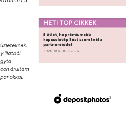
sábította
.
HETI TOP CIKKEK
5 ötlet, ha prémiumabb
kapcsolatépítést szeretnél a
partnereiddel
rüzleteknek.
2026. AUGUSZTUS 6.
 illatból
agyta
acon árultam
ppanokkal.