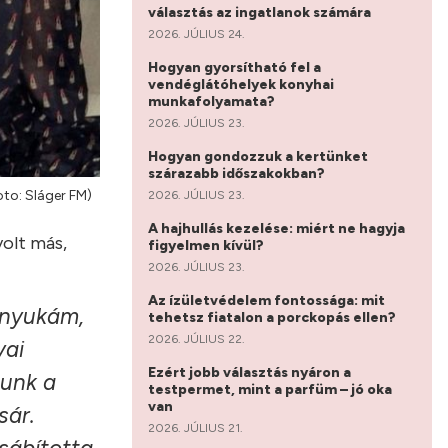
választás az ingatlanok számára
2026. JÚLIUS 24.
Hogyan gyorsítható fel a
vendéglátóhelyek konyhai
munkafolyamata?
2026. JÚLIUS 23.
Hogyan gondozzuk a kertünket
szárazabb időszakokban?
oto: Sláger FM)
2026. JÚLIUS 23.
A hajhullás kezelése: miért ne hagyja
volt más,
figyelmen kívül?
2026. JÚLIUS 23.
Az ízületvédelem fontossága: mit
anyukám,
tehetsz fiatalon a porckopás ellen?
2026. JÚLIUS 22.
yai
Ezért jobb választás nyáron a
tunk a
testpermet, mint a parfüm – jó oka
van
sár.
2026. JÚLIUS 21.