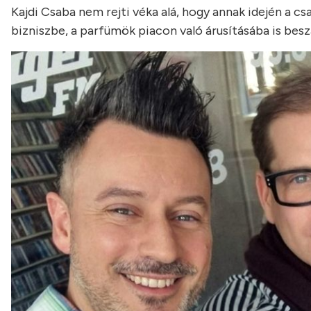
Kajdi Csaba nem rejti véka alá, hogy annak idején a cs
bizniszbe, a parfümök piacon való árusításába is beszá