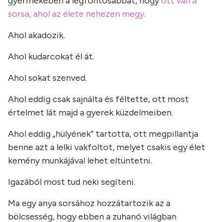
gyermekében a legfontosabbat, hogy
ott van a
sorsa, ahol az élete nehezen megy.
Ahol akadozik.
Ahol kudarcokat él át.
Ahol sokat szenved.
Ahol eddig csak sajnálta és féltette, ott most
értelmet lát majd a gyerek küzdelmeiben.
Ahol eddig „hülyének” tartotta, ott megpillantja
benne azt a lelki vakfoltot, melyet csakis egy élet
kemény munkájával lehet eltüntetni.
Igazából most tud neki segíteni.
Ma egy anya sorsához hozzátartozik az a
bölcsesség, hogy ebben a zuhanó világban