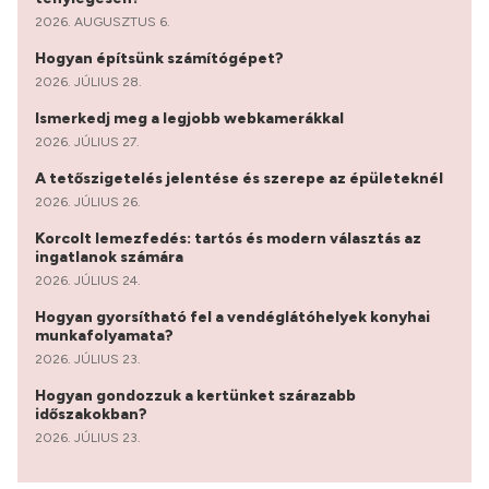
2026. AUGUSZTUS 6.
Hogyan építsünk számítógépet?
2026. JÚLIUS 28.
Ismerkedj meg a legjobb webkamerákkal
2026. JÚLIUS 27.
A tetőszigetelés jelentése és szerepe az épületeknél
2026. JÚLIUS 26.
Korcolt lemezfedés: tartós és modern választás az
ingatlanok számára
2026. JÚLIUS 24.
Hogyan gyorsítható fel a vendéglátóhelyek konyhai
munkafolyamata?
2026. JÚLIUS 23.
Hogyan gondozzuk a kertünket szárazabb
időszakokban?
2026. JÚLIUS 23.