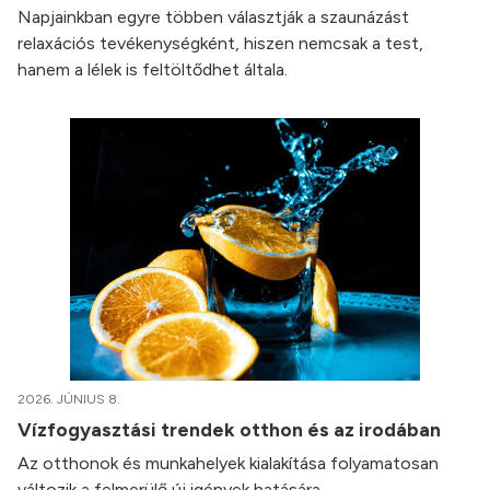
Napjainkban egyre többen választják a szaunázást
relaxációs tevékenységként, hiszen nemcsak a test,
hanem a lélek is feltöltődhet általa.
2026. JÚNIUS 8.
Vízfogyasztási trendek otthon és az irodában
Az otthonok és munkahelyek kialakítása folyamatosan
változik a felmerülő új igények hatására.