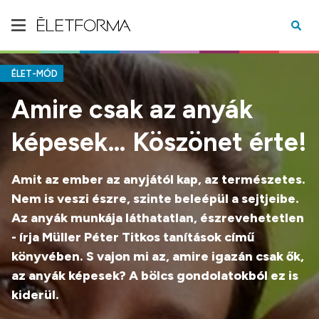
ÉLET-MÓD
Amire csak az anyák
képesek… Köszönet érte!
Amit az ember az anyjától kap, az természetes.
Nem is veszi észre, szinte beleépül a sejtjeibe.
Az anyák munkája láthatatlan, észrevehetetlen
- írja Müller Péter Titkos tanítások című
könyvében. S vajon mi az, amire igazán csak ők,
az anyák képesek? A bölcs gondolatokból ez is
kiderül.