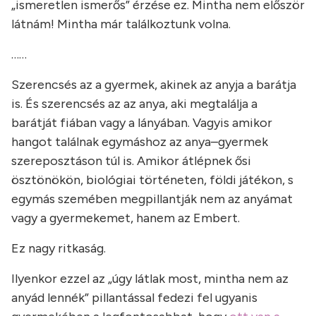
„ismeretlen ismerős” érzése ez. Mintha nem először
látnám! Mintha már találkoztunk volna.
……
Szerencsés az a gyermek, akinek az anyja a barátja
is. És szerencsés az az anya, aki megtalálja a
barátját fiában vagy a lányában. Vagyis amikor
hangot találnak egymáshoz az anya–gyermek
szereposztáson túl is. Amikor átlépnek ősi
ösztönökön, biológiai történeten, földi játékon, s
egymás szemében megpillantják nem az anyámat
vagy a gyermekemet, hanem az Embert.
Ez nagy ritkaság.
Ilyenkor ezzel az „úgy látlak most, mintha nem az
anyád lennék” pillantással fedezi fel ugyanis