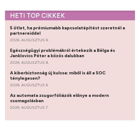
HETI TOP CIKKEK
5 ötlet, ha prémiumabb kapcsolatépítést szeretnél a
partnereiddel
2026. AUGUSZTUS 6.
Egészségügyi problémákról értekezik a Bëlga és
Janklovics Péter a közös dalukban
2026. AUGUSZTUS 8.
A kiberbiztonság új kulcsa: miből is áll a SOC
ténylegesen?
2026. AUGUSZTUS 6.
Az automata zsugorfóliázók előnye a modern
csomagolásban
2026. AUGUSZTUS 7.