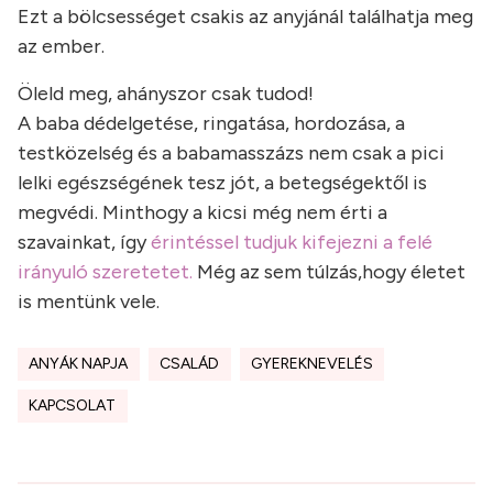
Ezt a bölcsességet csakis az anyjánál találhatja meg
az ember.
Öleld meg, ahányszor csak tudod!
A baba dédelgetése, ringatása, hordozása, a
testközelség és a babamasszázs nem csak a pici
lelki egészségének tesz jót, a betegségektől is
megvédi. Minthogy a kicsi még nem érti a
szavainkat, így
érintéssel tudjuk kifejezni a felé
irányuló szeretetet.
Még az sem túlzás,hogy életet
is mentünk vele.
ANYÁK NAPJA
CSALÁD
GYEREKNEVELÉS
KAPCSOLAT