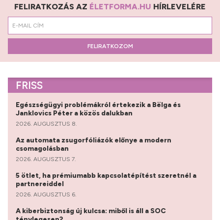
FELIRATKOZÁS AZ
ÉLETFORMA.HU
HÍRLEVELÉRE
FELIRATKOZOM
FRISS
Egészségügyi problémákról értekezik a Bëlga és
Janklovics Péter a közös dalukban
2026. AUGUSZTUS 8.
Az automata zsugorfóliázók előnye a modern
csomagolásban
2026. AUGUSZTUS 7.
5 ötlet, ha prémiumabb kapcsolatépítést szeretnél a
partnereiddel
2026. AUGUSZTUS 6.
A kiberbiztonság új kulcsa: miből is áll a SOC
ténylegesen?