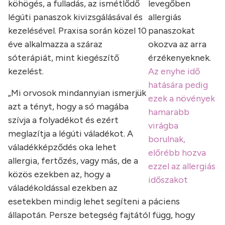
köhögés, a fulladás, az ismétlődő
levegőben
légúti panaszok kivizsgálásával és
allergiás
kezelésével. Praxisa során közel 10
panaszokat
éve alkalmazza a száraz
okozva az arra
sóterápiát, mint kiegészítő
érzékenyeknek.
kezelést.
Az enyhe idő
hatására pedig
„Mi orvosok mindannyian ismerjük
ezek a növények
azt a tényt, hogy a só magába
hamarabb
szívja a folyadékot és ezért
virágba
meglazítja a légúti váladékot. A
borulnak,
váladékképződés oka lehet
előrébb hozva
allergia, fertőzés, vagy más, de a
ezzel az allergiás
közös ezekben az, hogy a
időszakot
váladékoldással ezekben az
esetekben mindig lehet segíteni a páciens
állapotán. Persze betegség fajtától függ, hogy