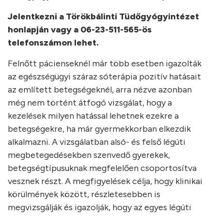
Jelentkezni a Törökbálinti Tüdőgyógyintézet
honlapján vagy a 06-23-511-565-ös
telefonszámon lehet.
Felnőtt pácienseknél már több esetben igazolták
az egészségügyi száraz sóterápia pozitív hatásait
az említett betegségeknél, arra nézve azonban
még nem történt átfogó vizsgálat, hogy a
kezelések milyen hatással lehetnek ezekre a
betegségekre, ha már gyermekkorban elkezdik
alkalmazni. A vizsgálatban alsó- és felső légúti
megbetegedésekben szenvedő gyerekek,
betegségtípusuknak megfelelően csoportosítva
vesznek részt. A megfigyelések célja, hogy klinikai
körülmények között, részletesebben is
megvizsgálják és igazolják, hogy az egyes légúti