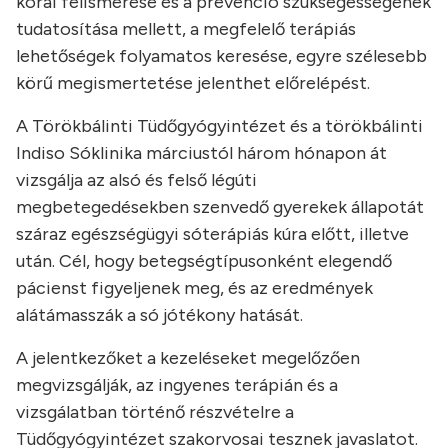
korai felismerése és a prevenció szükségességének
tudatosítása mellett, a megfelelő terápiás
lehetőségek folyamatos keresése, egyre szélesebb
körű megismertetése jelenthet előrelépést.
A Törökbálinti Tüdőgyógyintézet és a törökbálinti
Indiso Sóklinika márciustól három hónapon át
vizsgálja az alsó és felső légúti
megbetegedésekben szenvedő gyerekek állapotát
száraz egészségügyi sóterápiás kúra előtt, illetve
után. Cél, hogy betegségtípusonként elegendő
pácienst figyeljenek meg, és az eredmények
alátámasszák a só jótékony hatását.
A jelentkezőket a kezeléseket megelőzően
megvizsgálják, az ingyenes terápián és a
vizsgálatban történő részvételre a
Tüdőgyógyintézet szakorvosai tesznek javaslatot.