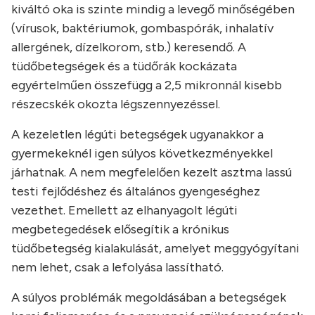
kiváltó oka is szinte mindig a levegő minőségében
(vírusok, baktériumok, gombaspórák, inhalatív
allergének, dízelkorom, stb.) keresendő. A
tüdőbetegségek és a tüdőrák kockázata
egyértelműen összefügg a 2,5 mikronnál kisebb
részecskék okozta légszennyezéssel.
A kezeletlen légúti betegségek ugyanakkor a
gyermekeknél igen súlyos következményekkel
járhatnak. A nem megfelelően kezelt asztma lassú
testi fejlődéshez és általános gyengeséghez
vezethet. Emellett az elhanyagolt légúti
megbetegedések elősegítik a krónikus
tüdőbetegség kialakulását, amelyet meggyógyítani
nem lehet, csak a lefolyása lassítható.
A súlyos problémák megoldásában a betegségek