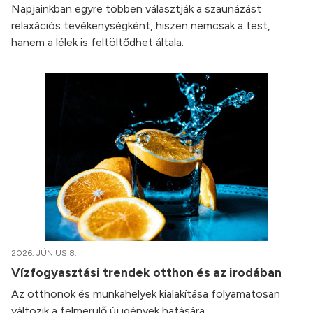
Napjainkban egyre többen választják a szaunázást
relaxációs tevékenységként, hiszen nemcsak a test,
hanem a lélek is feltöltődhet általa.
2026. JÚNIUS 8.
Vízfogyasztási trendek otthon és az irodában
Az otthonok és munkahelyek kialakítása folyamatosan
változik a felmerülő új igények hatására.