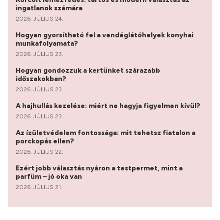
ingatlanok számára
2026. JÚLIUS 24.
Hogyan gyorsítható fel a vendéglátóhelyek konyhai
munkafolyamata?
2026. JÚLIUS 23.
Hogyan gondozzuk a kertünket szárazabb
időszakokban?
2026. JÚLIUS 23.
A hajhullás kezelése: miért ne hagyja figyelmen kívül?
2026. JÚLIUS 23.
Az ízületvédelem fontossága: mit tehetsz fiatalon a
porckopás ellen?
2026. JÚLIUS 22.
Ezért jobb választás nyáron a testpermet, mint a
parfüm – jó oka van
2026. JÚLIUS 21.