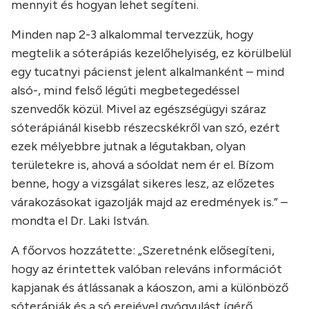
mennyit és hogyan lehet segíteni.
Minden nap 2-3 alkalommal tervezzük, hogy
megtelik a sóterápiás kezelőhelyiség, ez körülbelül
egy tucatnyi pácienst jelent alkalmanként – mind
alsó-, mind felső légúti megbetegedéssel
szenvedők közül. Mivel az egészségügyi száraz
sóterápiánál kisebb részecskékről van szó, ezért
ezek mélyebbre jutnak a légutakban, olyan
területekre is, ahová a sóoldat nem ér el. Bízom
benne, hogy a vizsgálat sikeres lesz, az előzetes
várakozásokat igazolják majd az eredmények is.” –
mondta el Dr. Laki István.
A főorvos hozzátette: „Szeretnénk elősegíteni,
hogy az érintettek valóban releváns információt
kapjanak és átlássanak a káoszon, ami a különböző
sóterápiák és a só erejével gyógyulást ígérő