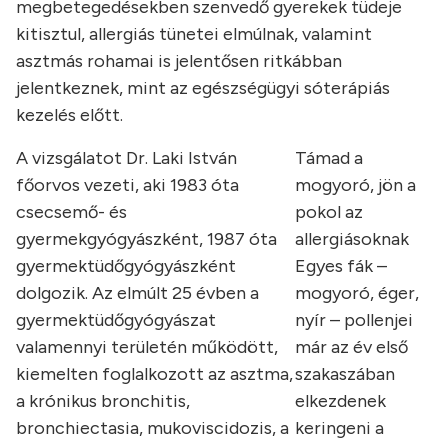
megbetegedésekben szenvedő gyerekek tüdeje
kitisztul, allergiás tünetei elmúlnak, valamint
asztmás rohamai is jelentősen ritkábban
jelentkeznek, mint az egészségügyi sóterápiás
kezelés előtt.
A vizsgálatot Dr. Laki István
Támad a
főorvos vezeti, aki 1983 óta
mogyoró, jön a
csecsemő- és
pokol az
gyermekgyógyászként, 1987 óta
allergiásoknak
gyermektüdőgyógyászként
Egyes fák –
dolgozik. Az elmúlt 25 évben a
mogyoró, éger,
gyermektüdőgyógyászat
nyír – pollenjei
valamennyi területén működött,
már az év első
kiemelten foglalkozott az asztma,
szakaszában
a krónikus bronchitis,
elkezdenek
bronchiectasia, mukoviscidozis, a
keringeni a