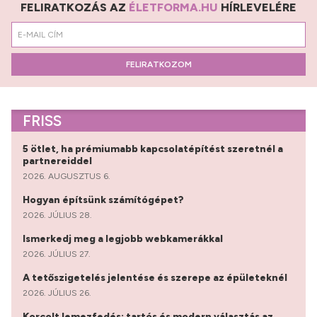
FELIRATKOZÁS AZ
ÉLETFORMA.HU
HÍRLEVELÉRE
FELIRATKOZOM
FRISS
5 ötlet, ha prémiumabb kapcsolatépítést szeretnél a
partnereiddel
2026. AUGUSZTUS 6.
Hogyan építsünk számítógépet?
2026. JÚLIUS 28.
Ismerkedj meg a legjobb webkamerákkal
2026. JÚLIUS 27.
A tetőszigetelés jelentése és szerepe az épületeknél
2026. JÚLIUS 26.
Korcolt lemezfedés: tartós és modern választás az