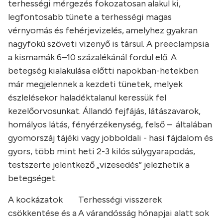
terhességi mérgezés fokozatosan alakul ki,
legfontosabb tünete a terhességi magas
vérnyomás és fehérjevizelés, amelyhez gyakran
nagyfokú szöveti vizenyő is társul. A preeclampsia
a kismamák 6–10 százalékánál fordul elő. A
betegség kialakulása előtti napokban-hetekben
már megjelennek a kezdeti tünetek, melyek
észlelésekor haladéktalanul keressük fel
kezelőorvosunkat. Állandó fejfájás, látászavarok,
homályos látás, fényérzékenység, felső – általában
gyomorszáj tájéki vagy jobboldali - hasi fájdalom és
gyors, több mint heti 2-3 kilós súlygyarapodás,
testszerte jelentkező „vizesedés” jelezhetik a
betegséget.
A kockázatok
Terhességi visszerek
csökkentése és a
A várandósság hónapjai alatt sok