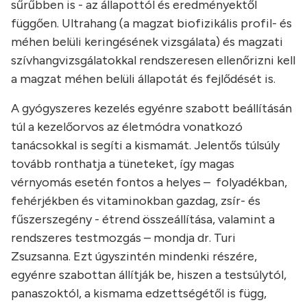
sűrűbben is - az állapottól és eredményektől
függően. Ultrahang (a magzat biofizikális profil- és
méhen belüli keringésének vizsgálata) és magzati
szívhangvizsgálatokkal rendszeresen ellenőrizni kell
a magzat méhen belüli állapotát és fejlődését is.
A gyógyszeres kezelés egyénre szabott beállításán
túl a kezelőorvos az életmódra vonatkozó
tanácsokkal is segíti a kismamát. Jelentős túlsúly
tovább ronthatja a tüneteket, így magas
vérnyomás esetén fontos a helyes – folyadékban,
fehérjékben és vitaminokban gazdag, zsír- és
fűszerszegény - étrend összeállítása, valamint a
rendszeres testmozgás – mondja dr. Turi
Zsuzsanna. Ezt úgyszintén mindenki részére,
egyénre szabottan állítják be, hiszen a testsúlytól,
panaszoktól, a kismama edzettségétől is függ,