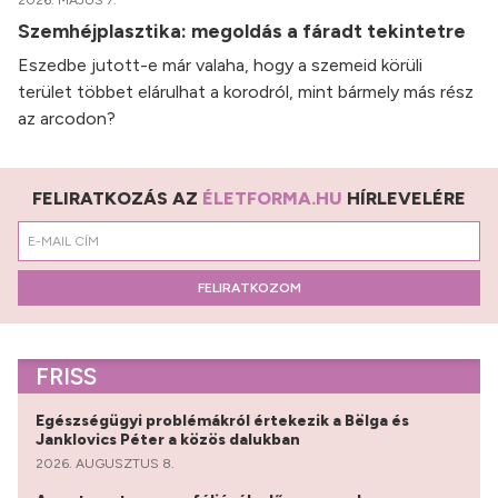
2026. MÁJUS 7.
Szemhéjplasztika: megoldás a fáradt tekintetre
Eszedbe jutott-e már valaha, hogy a szemeid körüli
terület többet elárulhat a korodról, mint bármely más rész
az arcodon?
FELIRATKOZÁS AZ
ÉLETFORMA.HU
HÍRLEVELÉRE
FELIRATKOZOM
FRISS
Egészségügyi problémákról értekezik a Bëlga és
Janklovics Péter a közös dalukban
2026. AUGUSZTUS 8.