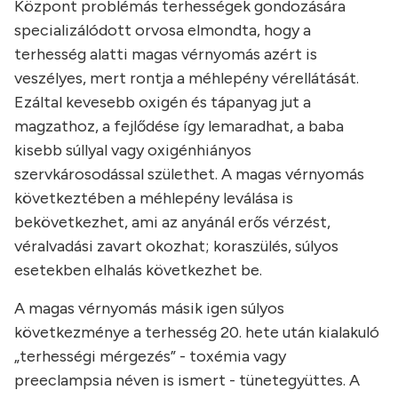
Központ problémás terhességek gondozására
specializálódott orvosa elmondta, hogy a
terhesség alatti magas vérnyomás azért is
veszélyes, mert rontja a méhlepény vérellátását.
Ezáltal kevesebb oxigén és tápanyag jut a
magzathoz, a fejlődése így lemaradhat, a baba
kisebb súllyal vagy oxigénhiányos
szervkárosodással születhet. A magas vérnyomás
következtében a méhlepény leválása is
bekövetkezhet, ami az anyánál erős vérzést,
véralvadási zavart okozhat; koraszülés, súlyos
esetekben elhalás következhet be.
A magas vérnyomás másik igen súlyos
következménye a terhesség 20. hete után kialakuló
„terhességi mérgezés” - toxémia vagy
preeclampsia néven is ismert - tünetegyüttes. A