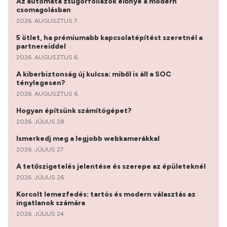
Az automata zsugorfóliázók előnye a modern
csomagolásban
2026. AUGUSZTUS 7.
5 ötlet, ha prémiumabb kapcsolatépítést szeretnél a
partnereiddel
2026. AUGUSZTUS 6.
A kiberbiztonság új kulcsa: miből is áll a SOC
ténylegesen?
2026. AUGUSZTUS 6.
Hogyan építsünk számítógépet?
2026. JÚLIUS 28.
Ismerkedj meg a legjobb webkamerákkal
2026. JÚLIUS 27.
A tetőszigetelés jelentése és szerepe az épületeknél
2026. JÚLIUS 26.
Korcolt lemezfedés: tartós és modern választás az
ingatlanok számára
2026. JÚLIUS 24.