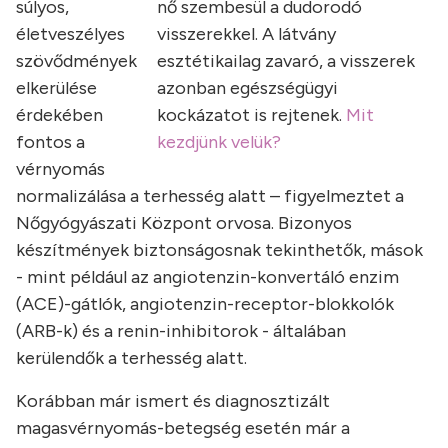
súlyos,
nő szembesül a dudorodó
életveszélyes
visszerekkel. A látvány
szövődmények
esztétikailag zavaró, a visszerek
elkerülése
azonban egészségügyi
érdekében
kockázatot is rejtenek.
Mit
fontos a
kezdjünk velük?
vérnyomás
normalizálása a terhesség alatt – figyelmeztet a
Nőgyógyászati Központ orvosa. Bizonyos
készítmények biztonságosnak tekinthetők, mások
- mint például az angiotenzin-konvertáló enzim
(ACE)-gátlók, angiotenzin-receptor-blokkolók
(ARB-k) és a renin-inhibitorok - általában
kerülendők a terhesség alatt.
Korábban már ismert és diagnosztizált
magasvérnyomás-betegség esetén már a