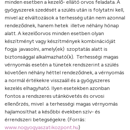
minden esetben a kezelő- ellátó orvos feladata. A
gyógyszerek szedését a szülés után is folytatni kell,
mivel az elváltozások a terhesség után nem azonnal
rendeződnek, hanem hetek illetve néhány hónap
alatt. A kezelőorvos minden esetben olyan
készítményt vagy készítmények kombinációját
fogja javasolni, amely(ek) szoptatás alatt is
biztonsággal alkalmazható(k). Terhességi magas
vérnyomás esetén a tünetek rendszerint a szülés
követően néhány héttel rendeződnek, a vérnyomás
a normál értékekre visszaáll és a gyógyszeres
kezelés elhagyható. Ilyen esetekben azonban
fontos a rendszeres utánkövetés és orvosi
ellenőrzés, mivel a terhességi magas vérnyomás
hajlamosíthat a későbbi években szív- és
érrendszeri betegségekre. (Forrás:
www.nogyogyaszatikozpont.hu
)