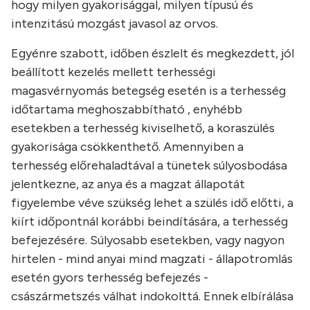
hogy milyen gyakorisággal, milyen típusú és
intenzitású mozgást javasol az orvos.
Egyénre szabott, időben észlelt és megkezdett, jól
beállított kezelés mellett terhességi
magasvérnyomás betegség esetén is a terhesség
időtartama meghoszabbítható , enyhébb
esetekben a terhesség kiviselhető, a koraszülés
gyakorisága csökkenthető. Amennyiben a
terhesség előrehaladtával a tünetek súlyosbodása
jelentkezne, az anya és a magzat állapotát
figyelembe véve szükség lehet a szülés idő előtti, a
kiírt időpontnál korábbi beindítására, a terhesség
befejezésére. Súlyosabb esetekben, vagy nagyon
hirtelen - mind anyai mind magzati - állapotromlás
esetén gyors terhesség befejezés -
császármetszés válhat indokolttá. Ennek elbírálása