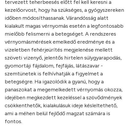
tervezett teherbeesés előtt fel kell keresni a
kezelőorvost, hogy ha szükséges, a gyógyszereken
időben módosíthassanak. Várandósság alatt
kialakult magas vérnyomás esetén a legfontosabb
mielőbb felismerni a betegséget. A rendszeres
vérnyomásmérések emelkedő eredménye és a
vizeletben fehérjeürítés megjelenése mellett
szöveti vizenyő, jelentős hirtelen súlygyarapodás,
gyomortáji fájdalom, fejfájás, látászavar -
szemtünetek is felhívhatják a figyelmet a
betegségre. Ha igazolódik a gyanú, hogy a
panaszokat a megemelkedett vérnyomás okozza,
idejében megkezdett kezeléssel a szövődmények
csökkenthetők, kialakulásuk ideje késleltethető,
ami a méhen belül fejlődő magzat számára is
fontos.