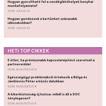
Hogyan gyorsítható fel a vendéglátóhelyek konyhai
munkafolyamata?
2026. JÚLIUS 23.
Hogyan gondozzuk a kertünket szárazabb
időszakokban?
2026. JÚLIUS 23.
HETI TOP CIKKEK
5 ötlet, ha prémiumabb kapcsolatépítést szeretnél a
partnereiddel
2026. AUGUSZTUS 6.
Egészségügyi problémákról értekezik a Bëlga és
Janklovics Péter a közös dalukban
2026. AUGUSZTUS 8.
A kiberbiztonság új kulcsa: miből is áll a SOC
ténylegesen?
2026. AUGUSZTUS 6.