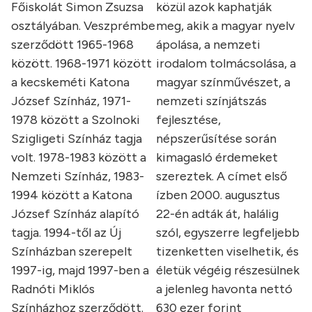
Főiskolát Simon Zsuzsa
közül azok kaphatják
osztályában. Veszprémbe
meg, akik a magyar nyelv
szerződött 1965-1968
ápolása, a nemzeti
között. 1968-1971 között
irodalom tolmácsolása, a
a kecskeméti Katona
magyar színművészet, a
József Színház, 1971-
nemzeti színjátszás
1978 között a Szolnoki
fejlesztése,
Szigligeti Színház tagja
népszerűsítése során
volt. 1978-1983 között a
kimagasló érdemeket
Nemzeti Színház, 1983-
szereztek. A címet első
1994 között a Katona
ízben 2000. augusztus
József Színház alapító
22-én adták át, halálig
tagja. 1994-től az Új
szól, egyszerre legfeljebb
Színházban szerepelt
tizenketten viselhetik, és
1997-ig, majd 1997-ben a
életük végéig részesülnek
Radnóti Miklós
a jelenleg havonta nettó
Színházhoz szerződött.
630 ezer forint