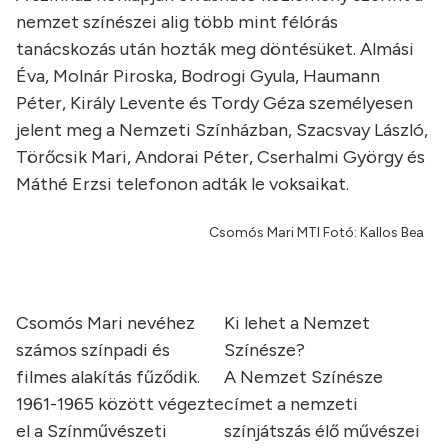
nemzet színészei alig több mint félórás
tanácskozás után hozták meg döntésüket. Almási
Éva, Molnár Piroska, Bodrogi Gyula, Haumann
Péter, Király Levente és Tordy Géza személyesen
jelent meg a Nemzeti Színházban, Szacsvay László,
Törőcsik Mari, Andorai Péter, Cserhalmi György és
Máthé Erzsi telefonon adták le voksaikat.
Csomós Mari MTI Fotó: Kallos Bea
Csomós Mari nevéhez
Ki lehet a Nemzet
számos színpadi és
Színésze?
filmes alakítás fűződik.
A Nemzet Színésze
1961-1965 között végezte
címet a nemzeti
el a Színművészeti
színjátszás élő művészei