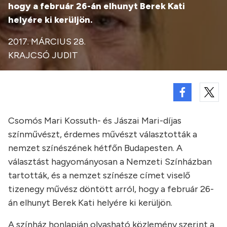
hogy a február 26-án elhunyt Berek Kati
helyére ki kerüljön.
2017. MÁRCIUS 28.
KRAJCSÓ JUDIT
Csomós Mari Kossuth- és Jászai Mari-díjas
színművészt, érdemes művészt választották a
nemzet színészének hétfőn Budapesten. A
választást hagyományosan a Nemzeti Színházban
tartották, és a nemzet színésze címet viselő
tizenegy művész döntött arról, hogy a február 26-
án elhunyt Berek Kati helyére ki kerüljön.
A színház honlapján olvasható közlemény szerint a