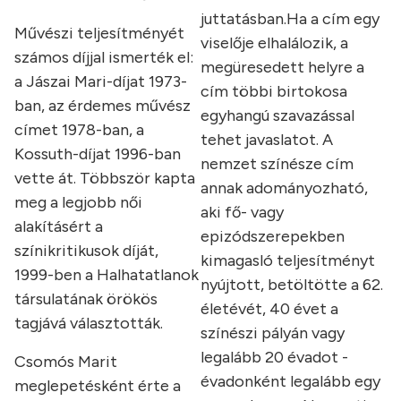
juttatásban.Ha a cím egy
Művészi teljesítményét
viselője elhalálozik, a
számos díjjal ismerték el:
megüresedett helyre a
a Jászai Mari-díjat 1973-
cím többi birtokosa
ban, az érdemes művész
egyhangú szavazással
címet 1978-ban, a
tehet javaslatot. A
Kossuth-díjat 1996-ban
nemzet színésze cím
vette át. Többször kapta
annak adományozható,
meg a legjobb női
aki fő- vagy
alakításért a
epizódszerepekben
színikritikusok díját,
kimagasló teljesítményt
1999-ben a Halhatatlanok
nyújtott, betöltötte a 62.
társulatának örökös
életévét, 40 évet a
tagjává választották.
színészi pályán vagy
legalább 20 évadot -
Csomós Marit
évadonként legalább egy
meglepetésként érte a