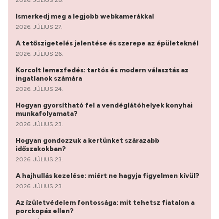
Ismerkedj meg a legjobb webkamerákkal
2026. JÚLIUS 27.
A tetőszigetelés jelentése és szerepe az épületeknél
2026. JÚLIUS 26.
Korcolt lemezfedés: tartós és modern választás az
ingatlanok számára
2026. JÚLIUS 24.
Hogyan gyorsítható fel a vendéglátóhelyek konyhai
munkafolyamata?
2026. JÚLIUS 23.
Hogyan gondozzuk a kertünket szárazabb
időszakokban?
2026. JÚLIUS 23.
A hajhullás kezelése: miért ne hagyja figyelmen kívül?
2026. JÚLIUS 23.
Az ízületvédelem fontossága: mit tehetsz fiatalon a
porckopás ellen?