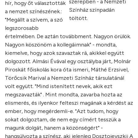
szerepben - a Nemzeti
hír, hogy őt választották
Színház színpadán
a nemzet színészének.:
töltött.
"Megállt a szívem, a szó
legszorosabb
értelmében. De aztán továbbment. Nagyon örülök.
Nagyon köszönöm a kollegáimnak" - mondta,
kiemelve, hogy azok szavaztak rá, akikkel együtt
dolgozott. Almási Évával egy osztályba járt, Molnár
Piroskát főiskolás kora óta ismeri, Máthé Erzsivel,
Törőcsik Marival a Nemzeti Színház társulatánál
volt együtt. "Mind istenített nevek, akik ezt
megszavazták" .
Mint mondta, zavarba hozta az
elismerés, és ilyenkor felteszi magának a kérdést az
ember, hogy megérdemli-e. "Azt tudom, hogy
sokat dolgoztam, de nem egy címért tesszük a
magunk dolgát, hanem a közönségért" -
hangsúlyozta a színész, aki jelenleg Dosztojevszkij A