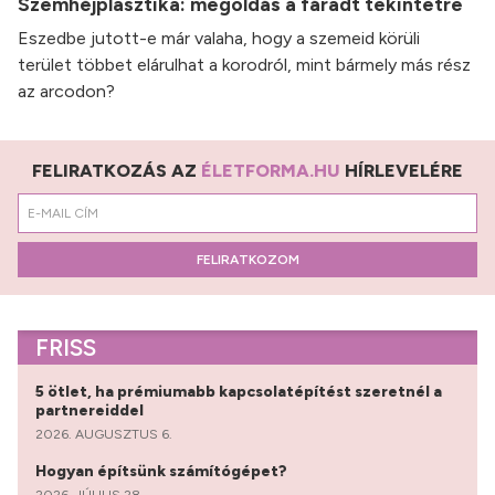
Szemhéjplasztika: megoldás a fáradt tekintetre
Eszedbe jutott-e már valaha, hogy a szemeid körüli
terület többet elárulhat a korodról, mint bármely más rész
az arcodon?
FELIRATKOZÁS AZ
ÉLETFORMA.HU
HÍRLEVELÉRE
FELIRATKOZOM
FRISS
5 ötlet, ha prémiumabb kapcsolatépítést szeretnél a
partnereiddel
2026. AUGUSZTUS 6.
Hogyan építsünk számítógépet?
2026. JÚLIUS 28.