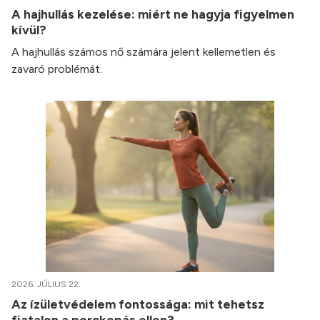
A hajhullás kezelése: miért ne hagyja figyelmen
kívül?
A hajhullás számos nő számára jelent kellemetlen és
zavaró problémát.
2026. JÚLIUS 22.
Az ízületvédelem fontossága: mit tehetsz
fiatalon a porckopás ellen?