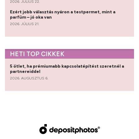
2026. JÚLIUS 22.
Ezért jobb választás nyáron a testpermet, mint a
parfüm – jó oka van
2026. JÚLIUS 21.
HETI TOP CIKKEK
5 ötlet, ha prémiumabb kapcsolatépítést szeretnél a
partnereiddel
2026. AUGUSZTUS 6.