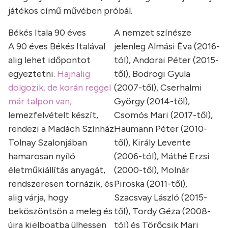
játékos című művében próbál.
Békés Itala 90 éves
A nemzet színésze
A 90 éves Békés Italával
jelenleg Almási Éva (2016-
alig lehet időpontot
tól), Andorai Péter (2015-
egyeztetni.
Hajnalig
től), Bodrogi Gyula
dolgozik, de korán reggel
(2007-től), Cserhalmi
már talpon van,
György (2014-től),
lemezfelvételt készít,
Csomós Mari (2017-től),
rendezi a Madách Színház
Haumann Péter (2010-
Tolnay Szalonjában
től), Király Levente
hamarosan nyíló
(2006-tól), Máthé Erzsi
életműkiállítás anyagát,
(2000-től), Molnár
rendszeresen tornázik, és
Piroska (2011-től),
alig várja, hogy
Szacsvay László (2015-
beköszöntsön a meleg és
től), Tordy Géza (2008-
újra kielboatba ülhessen
tól) és Törőcsik Mari