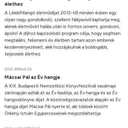
élethez
A LélekPillangó életműdíjat 2012-től minden évben egy
olyan nagy gondolkodó, szellemi fáklyavivő kaphatja meg,
akinek életművét halála után is fontos ismerni, gondozni,
ápolni! A díjhoz kapcsolódó program célja, hogy segítsen
megtalálni, felismerni és életben tartani azon emberek
kezdeményezéseit, akik hozzájárulnak a boldogabb,
teljesebb élethez.
2012. ÁPRILIS 23.
Mácsai Pál az Év hangja
A XIX. Budapesti Nemzetközi Könyvfesztivál vasárnapi
zárónapján adták át az Év kiadója, az Év hangja és az Év
hangoskönyve díjat. A közönségszavazatok alapján az Év
hangja díjat Mácsai Pál nyerte el, aki többek között
Örkény István Egyperceseinek megszólaltatója.