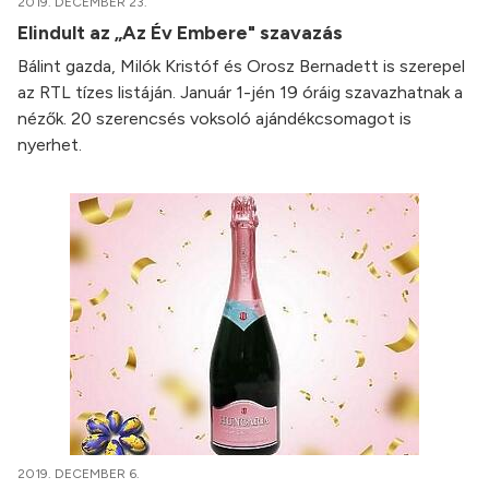
2019. DECEMBER 23.
Elindult az „Az Év Embere" szavazás
Bálint gazda, Milók Kristóf és Orosz Bernadett is szerepel
az RTL tízes listáján. Január 1-jén 19 óráig szavazhatnak a
nézők. 20 szerencsés voksoló ajándékcsomagot is
nyerhet.
2019. DECEMBER 6.