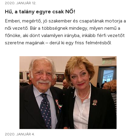
2020. JANUÁR 12.
Hű, a talány egyre csak NŐ!
Emberi, megértő, jó szakember és csapatának motorja a
női vezető. Bár a többségnek mindegy, milyen nemű a
főnöke, aki dönt valamilyen irányba, inkább férfi vezetőt
szeretne magának – derül ki egy friss felmérésből.
2020. JANUÁR 4.