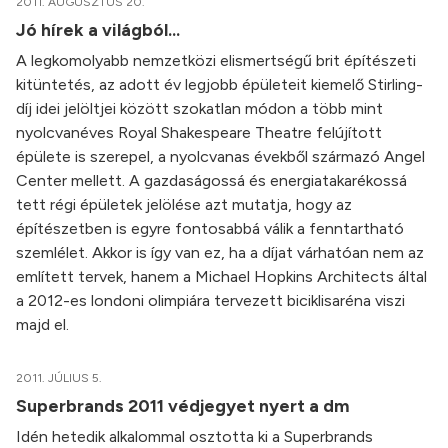
2011. AUGUSZTUS 20.
Jó hírek a világból...
A legkomolyabb nemzetközi elismertségű brit építészeti
kitüntetés, az adott év legjobb épületeit kiemelő Stirling-
díj idei jelöltjei között szokatlan módon a több mint
nyolcvanéves Royal Shakespeare Theatre felújított
épülete is szerepel, a nyolcvanas évekből származó Angel
Center mellett. A gazdaságossá és energiatakarékossá
tett régi épületek jelölése azt mutatja, hogy az
építészetben is egyre fontosabbá válik a fenntartható
szemlélet. Akkor is így van ez, ha a díjat várhatóan nem az
említett tervek, hanem a Michael Hopkins Architects által
a 2012-es londoni olimpiára tervezett biciklisaréna viszi
majd el.
2011. JÚLIUS 5.
Superbrands 2011 védjegyet nyert a dm
Idén hetedik alkalommal osztotta ki a Superbrands