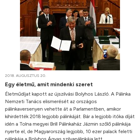
2018. AUGUSZTUS 20.
Egy életmű, amit mindenki szeret
Életműdíjat kapott az újszilvási Bolyhos László. A Pálinka
Nemzeti Tanács elismerését az országos
pálinkaversenyen vehette át a Parlamentben, amikor
kihirdették 2018 legjobb pálinkáját. Bár a legjobb itóka díját
idén a Tolna megyei Brill Pálinkaház Jázmin szőlő pálinkája
nyerte el, de Magyarország legjobb, 10 ezer palack feletti
pálinkája a Bolyhos Ágyas szilvapálinkája lett.