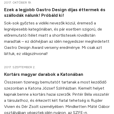
2017. OKTÓBER 19.
Ezek a legjobb Gastro Design díjas éttermek és
szállodák nálunk! Próbáld ki!
Sok-sok győztes a vidéki nevezők közül, éremeső a
legnépesebb kategóriában, és pár esetben szigorú, de
előremutató ítélet miatt a shortlistesek rövidlistán
maradtak – ez dióhéjban az idén negyedszer meghirdetett
Gastro Design Award verseny eredménye. Mi csak azt
láttuk, ez világszínvonal!
2017. SZEPTEMBER 2.
Kortárs magyar darabok a Katonában
Összesen tizenegy bemutatót tartanak a most kezdődő
szezonban a Katona József Színházban. Kiemelt helyet
kapnak benne a kortárs hazai szerzők. Pintér Béla visszatér
a társulathoz, és érkezett két fiatal tehetség is Rujder
Vivien és Dér Zsolt személyében. Mindketten Máté Gábor
osztályában végeztek idén nyáron, az SZFE-n.