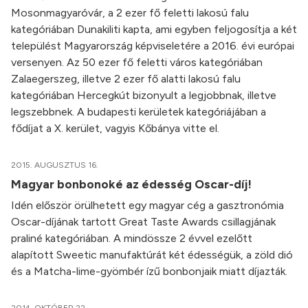
Mosonmagyaróvár, a 2 ezer fő feletti lakosú falu
kategóriában Dunakiliti kapta, ami egyben feljogosítja a két
települést Magyarország képviseletére a 2016. évi európai
versenyen. Az 50 ezer fő feletti város kategóriában
Zalaegerszeg, illetve 2 ezer fő alatti lakosú falu
kategóriában Hercegkút bizonyult a legjobbnak, illetve
legszebbnek. A budapesti kerületek kategóriájában a
fődíjat a X. kerület, vagyis Kőbánya vitte el.
2015. AUGUSZTUS 16.
Magyar bonbonoké az édesség Oscar-díj!
Idén először örülhetett egy magyar cég a gasztronómia
Oscar-díjának tartott Great Taste Awards csillagjának
praliné kategóriában. A mindössze 2 évvel ezelőtt
alapított Sweetic manufaktúrát két édességük, a zöld dió
és a Matcha-lime-gyömbér ízű bonbonjaik miatt díjazták.