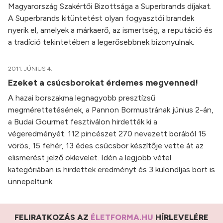
Magyarország Szakértői Bizottsága a Superbrands díjakat.
A Superbrands kitüntetést olyan fogyasztói brandek
nyerik el, amelyek a márkaerő, az ismertség, a reputáció és
a tradíció tekintetében a legerősebbnek bizonyulnak.
2011. JÚNIUS 4.
Ezeket a csúcsborokat érdemes megvenned!
A hazai borszakma legnagyobb presztízsű
megmérettetésének, a Pannon Bormustrának június 2-án,
a Budai Gourmet fesztiválon hirdették ki a
végeredményét. 112 pincészet 270 nevezett borából 15
vörös, 15 fehér, 13 édes csúcsbor készítője vette át az
elismerést jelző oklevelet. Idén a legjobb vétel
kategóriában is hirdettek eredményt és 3 különdíjas bort is
ünnepeltünk.
FELIRATKOZÁS AZ
ÉLETFORMA.HU
HÍRLEVELÉRE