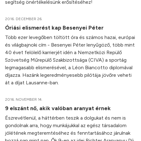
segítség önértékelésünk erősítéséhez!
2016. DECEMBER 26.
Óriási elismerést kap Besenyei Péter
Több ezer levegőben töltött óra és számos hazai, európai
és világbajnoki cím - Besenyei Péter lenyűgöző, több mint
40 évet felölelő karrierjét idén a Nemzetközi Repülő
Szövetség Műrepülő Szakbizottsága (CIVA) a sportág
legmagasabb elismerésével, a Léon Biancotto diplomával
díjazza. Hazánk legeredményesebb pilótája jövőre veheti
át a díjat Lausanne-ban.
2016. NOVEMBER 14.
9 elszánt nő, akik valóban aranyat érnek
Észrevétlenül, a háttérben teszik a dolgukat és nem is
gondolnak arra, hogy munkájukkal az egész társadalom
jólétének megteremtéséhez és fenntartásához járulnak
hozzá nap mint nap. Ők 9-en az idei Richter Aranyanyu Díj