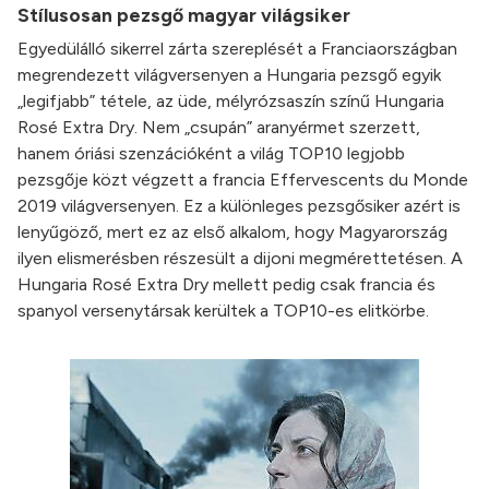
Stílusosan pezsgő magyar világsiker
Egyedülálló sikerrel zárta szereplését a Franciaországban
megrendezett világversenyen a Hungaria pezsgő egyik
„legifjabb” tétele, az üde, mélyrózsaszín színű Hungaria
Rosé Extra Dry. Nem „csupán” aranyérmet szerzett,
hanem óriási szenzációként a világ TOP10 legjobb
pezsgője közt végzett a francia Effervescents du Monde
2019 világversenyen. Ez a különleges pezsgősiker azért is
lenyűgöző, mert ez az első alkalom, hogy Magyarország
ilyen elismerésben részesült a dijoni megmérettetésen. A
Hungaria Rosé Extra Dry mellett pedig csak francia és
spanyol versenytársak kerültek a TOP10-es elitkörbe.