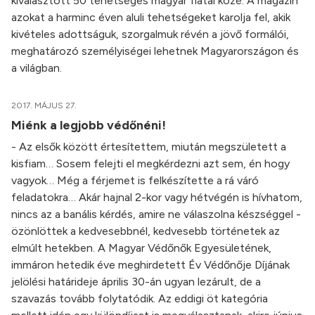
kiválasztott 50 tehetséges magyar fiatal közé. A magazin
azokat a harminc éven aluli tehetségeket karolja fel, akik
kivételes adottságuk, szorgalmuk révén a jövő formálói,
meghatározó személyiségei lehetnek Magyarországon és
a világban.
2017. MÁJUS 27.
Miénk a legjobb védőnéni!
- Az elsők között értesítettem, miután megszületett a
kisfiam… Sosem felejti el megkérdezni azt sem, én hogy
vagyok… Még a férjemet is felkészítette a rá váró
feladatokra… Akár hajnal 2-kor vagy hétvégén is hívhatom,
nincs az a banális kérdés, amire ne válaszolna készséggel -
özönlöttek a kedvesebbnél, kedvesebb történetek az
elmúlt hetekben. A Magyar Védőnők Egyesületének,
immáron hetedik éve meghirdetett Év Védőnője Díjának
jelölési határideje április 30-án ugyan lezárult, de a
szavazás tovább folytatódik. Az eddigi öt kategória