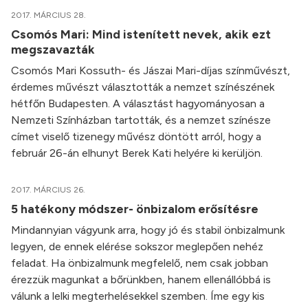
2017. MÁRCIUS 28.
Csomós Mari: Mind istenített nevek, akik ezt
megszavazták
Csomós Mari Kossuth- és Jászai Mari-díjas színművészt,
érdemes művészt választották a nemzet színészének
hétfőn Budapesten. A választást hagyományosan a
Nemzeti Színházban tartották, és a nemzet színésze
címet viselő tizenegy művész döntött arról, hogy a
február 26-án elhunyt Berek Kati helyére ki kerüljön.
2017. MÁRCIUS 26.
5 hatékony módszer- önbizalom erősítésre
Mindannyian vágyunk arra, hogy jó és stabil önbizalmunk
legyen, de ennek elérése sokszor meglepően nehéz
feladat. Ha önbizalmunk megfelelő, nem csak jobban
érezzük magunkat a bőrünkben, hanem ellenállóbbá is
válunk a lelki megterhelésekkel szemben. Íme egy kis