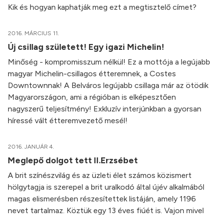
Kik és hogyan kaphatják meg ezt a megtisztelő címet?
2016. MÁRCIUS 11.
Új csillag született! Egy igazi Michelin!
Minőség - kompromisszum nélkül! Ez a mottója a legújabb
magyar Michelin-csillagos étteremnek, a Costes
Downtownnak! A Belváros legújabb csillaga már az ötödik
Magyarországon, ami a régióban is elképesztően
nagyszerű teljesítmény! Exkluzív interjúnkban a gyorsan
híressé vált étteremvezető mesél!
2016. JANUÁR 4.
Meglepő dolgot tett II.Erzsébet
A brit színészvilág és az üzleti élet számos közismert
hölgytagja is szerepel a brit uralkodó által újév alkalmából
magas elismerésben részesítettek listáján, amely 1196
nevet tartalmaz. Köztük egy 13 éves fiúét is. Vajon mivel