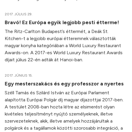
2017. JÚLIUS 29.
Bravó! Ez Európa egyik legjobb pesti étterme!
The Ritz-Carlton Budapest’s éttermét, a Deák St.
Kitchen-t a legjobb európai étteremnek választották
magyar konyha kategóriában a World Luxury Restaurant
Awards-on. A 2017-es World Luxury Restaurant Awards
díjait július 22-én adták át Hanoi-ban.
2017. JÚNIUS 15.
Egy mesterszakács és egy professzor a nyertes
Széll Tamás és Szilárd István az Európai Parlament
alapította Európai Polgár díj magyar díjazottjai 2017-ben.
A testület 2008-ban hozta létre az elsimerést olyan
kivételes teljesítményt nyújtó személyeknek, illetve
szervezeteknek, akik, illetve amelyek hozzájárultak a
polgárok és a tagállamok közötti szorosabb integráció, a