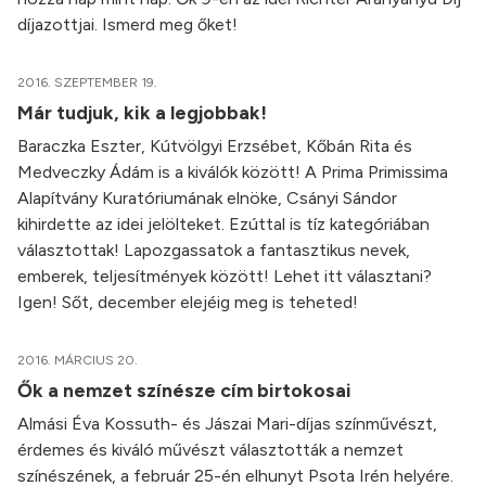
díjazottjai. Ismerd meg őket!
2016. SZEPTEMBER 19.
Már tudjuk, kik a legjobbak!
Baraczka Eszter, Kútvölgyi Erzsébet, Kőbán Rita és
Medveczky Ádám is a kiválók között! A Prima Primissima
Alapítvány Kuratóriumának elnöke, Csányi Sándor
kihirdette az idei jelölteket. Ezúttal is tíz kategóriában
választottak! Lapozgassatok a fantasztikus nevek,
emberek, teljesítmények között! Lehet itt választani?
Igen! Sőt, december elejéig meg is teheted!
2016. MÁRCIUS 20.
Ők a nemzet színésze cím birtokosai
Almási Éva Kossuth- és Jászai Mari-díjas színművészt,
érdemes és kiváló művészt választották a nemzet
színészének, a február 25-én elhunyt Psota Irén helyére.