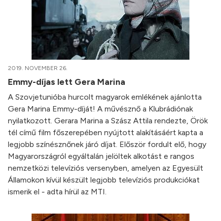
2019. NOVEMBER 26.
Emmy-díjas lett Gera Marina
A Szovjetunióba hurcolt magyarok emlékének ajánlotta
Gera Marina Emmy-díját! A művésznő a Klubrádiónak
nyilatkozott. Gerara Marina a Szász Attila rendezte, Örök
tél című film főszerepében nyújtott alakításáért kapta a
legjobb színésznőnek járó díjat. Először fordult elő, hogy
Magyarországról egyáltalán jelöltek alkotást e rangos
nemzetközi televíziós versenyben, amelyen az Egyesült
Államokon kívül készült legjobb televíziós produkciókat
ismerik el - adta hírül az MTI.