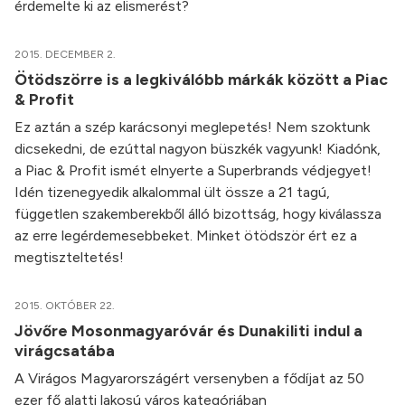
érdemelte ki az elismerést?
2015. DECEMBER 2.
Ötödszörre is a legkiválóbb márkák között a Piac
& Profit
Ez aztán a szép karácsonyi meglepetés! Nem szoktunk
dicsekedni, de ezúttal nagyon büszkék vagyunk! Kiadónk,
a Piac & Profit ismét elnyerte a Superbrands védjegyet!
Idén tizenegyedik alkalommal ült össze a 21 tagú,
független szakemberekből álló bizottság, hogy kiválassza
az erre legérdemesebbeket. Minket ötödször ért ez a
megtiszteltetés!
2015. OKTÓBER 22.
Jövőre Mosonmagyaróvár és Dunakiliti indul a
virágcsatába
A Virágos Magyarországért versenyben a fődíjat az 50
ezer fő alatti lakosú város kategóriában