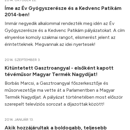
2014. OKTÓBER 22.
Íme az Év Gyógyszerésze és a Kedvenc Patikám
2014-ben!
Immár negyedik alkalommal rendezték meg idén az Év
Gyógyszerésze és a Kedvenc Patikám pályázatokat. A cím
elnyerése komoly szakmai rangot, elismerést jelent az
érintetteknek. Megvannak az idei nyertesek!
2014. SZEPTEMBER 3.
Kitüntetett Gasztroangyal - elsőként kapott
tévéműsor Magyar Termék Nagydíjat!
Borbás Marcsi, a Gasztroangyal főszerkesztője és
műsorvezetője ma vette át a Parlamentben a Magyar
Termék Nagydíjat. A pályázat történetében most először
szerepelt televíziós sorozat a díjazottak között!
2014. JANUÁR 13.
Akik hozzájárultak a boldogabb, teljesebb