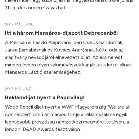
mellett idén egy különdíjast is megválasztanak, akire június
11-ig a közönség szavazhat.
2017. MÁJUS 26.
Itt a három Mensáros-díjazott Debrecenből
A Mensáros László Alapítvány idén Csikos Sándornak,
Janka Barnabásnak és Kovács Andrásnak ítélte oda az
alapítvány névadójáról elnevezett díjat. Az elismerést
minden évben olyan színművészek kapják, akik közel állnak
Mensáros László szellemiségéhez.
2017. MÁJUS 7.
Reklámdíjat nyert a Papírvilág!
Wood Pencil díjat nyert a WWF Magyarország "We are all
connected" című animációs filmje a reklámszakma egyik
legnagyobb presztízsű nemzetközi megmérettetésén, a
londoni D&AD Awards fesztiválon.