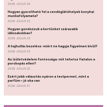
2026. JÚLIUS 24.
Hogyan gyorsítható fel a vendéglátóhelyek konyhai
munkafolyamata?
2026. JÚLIUS 23.
Hogyan gondozzuk a kertünket szárazabb
időszakokban?
2026. JÚLIUS 23.
A hajhullás kezelése: miért ne hagyja figyelmen kívül?
2026. JÚLIUS 23.
Az ízületvédelem fontossága: mit tehetsz fiatalon a
porckopás ellen?
2026. JÚLIUS 22.
Ezért jobb választás nyáron a testpermet, mint a
parfüm – jó oka van
2026. JÚLIUS 21.