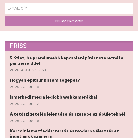
FELIRATKOZOM
FRISS
5 ötlet, ha prémiumabb kapcsolatépítést szeretnél a
partnereiddel
2026. AUGUSZTUS 6.
Hogyan építsünk számítógépet?
2026. JÚLIUS 28.
Ismerkedj meg a legjobb webkamerákkal
2026. JÚLIUS 27.
A tetőszigetelés jelentése és szerepe az épületeknél
2026. JÚLIUS 26.
Korcolt lemezfedés: tartós és modern választás az
ingatlanok számára