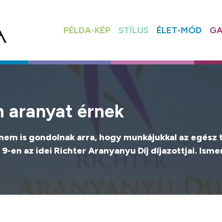
PÉLDA-KÉP
STÍLUS
ÉLET-MÓD
GA
an aranyat érnek
és nem is gondolnak arra, hogy munkájukkal az egé
9-en az idei Richter Aranyanyu Díj díjazottjai. Ism