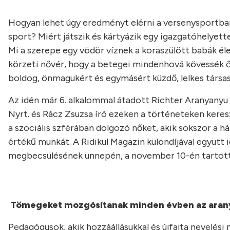
Hogyan lehet úgy eredményt elérni a versenysportban
sport? Miért játszik és kártyázik egy igazgatóhelyett
Mi a szerepe egy vödör víznek a koraszülött babák él
körzeti nővér, hogy a betegei mindenhová kövessék őt
boldog, önmagukért és egymásért küzdő, lelkes társa
Az idén már 6. alkalommal átadott Richter Aranyanyu Dí
Nyrt. és Rácz Zsuzsa író ezeken a történeteken keres
a szociális szférában dolgozó nőket, akik sokszor a 
értékű munkát. A Ridikül Magazin különdíjával együtt i
megbecsülésének ünnepén, a november 10-én tartott 
Tömegeket mozgósítanak minden évben az ara
Pedagógusok, akik hozzáállásukkal és újfajta nevelési