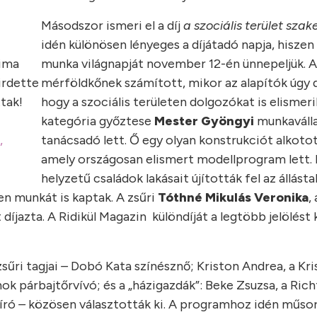
Másodszor ismeri el a díj
a szociális terület sza
idén különösen lényeges a díjátadó napja, hiszen 
sima
munka világnapját november 12-én ünnepeljük. A
irdette
mérföldkőnek számított, mikor az alapítók úgy 
ttak!
hogy a szociális területen dolgozókat is elismeri
kategória győztese
Mester Gyöngyi
munkaválla
,
tanácsadó lett. Ő egy olyan konstrukciót alkoto
amely országosan elismert modellprogram lett.
helyzetű családok lakásait újították fel az állásta
n munkát is kaptak. A zsűri
Tóthné Mikulás Veronika
, 
jazta. A Ridikül Magazin különdíját a legtöbb jelölést
sűri tagjai
–
Dobó Kata színésznő; Kriston Andrea, a Kri
k párbajtőrvívó; és a „házigazdák”: Beke Zsuzsa, a Ri
 író
–
közösen választották ki. A programhoz idén műso