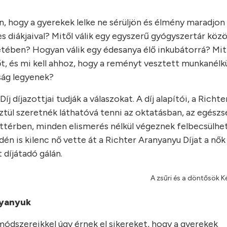
, hogy a gyerekek lelke ne sérüljön és élmény maradjon
es diákjaival? Mitől válik egy egyszerű gyógyszertár köz
etében? Hogyan válik egy édesanya élő inkubátorrá? Mit
, és mi kell ahhoz, hogy a reményt vesztett munkanélkü
ság legyenek?
j díjazottjai tudják a válaszokat. A díj alapítói, a Rich
ztül szeretnék láthatóvá tenni az oktatásban, az egész
háttérben, minden elismerés nélkül végeznek felbecsülhe
dén is kilenc nő vette át a Richter Aranyanyu Díjat a nők
díjátadó gálán.
A zsűri és a döntősök 
nyanyuk
 módszereikkel úgy érnek el sikereket, hogy a gyerekek