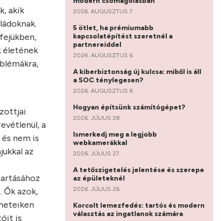
modern csomagolásban
, akik
2026. AUGUSZTUS 7.
ládoknak.
5 ötlet, ha prémiumabb
fejükben,
kapcsolatépítést szeretnél a
partnereiddel
k életének
2026. AUGUSZTUS 6.
oblémákra,
A kiberbiztonság új kulcsa: miből is áll
a SOC ténylegesen?
2026. AUGUSZTUS 6.
Hogyan építsünk számítógépet?
zottjai
2026. JÚLIUS 28.
evétlenül, a
Ismerkedj meg a legjobb
 és nem is
webkamerákkal
jukkal az
2026. JÚLIUS 27.
A tetőszigetelés jelentése és szerepe
artásához
az épületeknél
2026. JÚLIUS 26.
. Ők azok,
éneteiken
Korcolt lemezfedés: tartós és modern
választás az ingatlanok számára
óit is