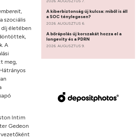
2026. AUGUSZTUS 7.
kembereit
,
A kiberbiztonság új kulcsa: miből is áll
a SOC ténylegesen?
a szociális
2026. AUGUSZTUS 6.
 díj életében
A bőrápolás új korszakát hozza el a
döntöttek,
longevity és a PDRN
k. A
2026. AUGUSZTUS 9.
lási
tt meg,
 Hátrányos
lan
a
 kapó
ston Intim
chter Gedeon
rvezetőként