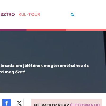
SZTRO
KUL-TOUR
sz társadalom jólétének megteremtéséhez és
erd meg őket!
FELIRATKOZÁS AZ
ÉLETFORMA.HU