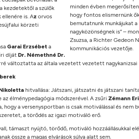
minden évben megerősíten
a kezdetektől a szülők
hogy fontos elismernünk ők
ellenére is. A
z
orvos
bemutatnunk munkájukat a
sújfalui körzeti
nagyközönségnek is” – mon
Zsuzsa, a Richter Gedeon N
asa
Garai Erzsébet
a
kommunikációs vezetője.
ri díját
Dr. Némethné Dr.
rré változtatta az általa vezetett vezetett nagykanizsai 
mberek
Nikoletta
hitvallása: Játszani, játszatni és játszani tanít
ése az élménypedagógia módszerével. A zsűri
Zémann Eri
ja, hogy a versenysportban is csak motiválással és nem 
zeretet, a törődés az igazi motiváló erő.
ll, támaszt nyújtó, törődő, motiváló hozzáállásukkal elé
anak össze a magas elvárások súlya alatt sem.