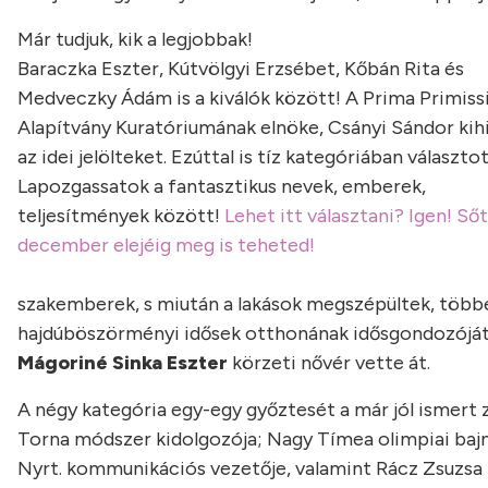
Már tudjuk, kik a legjobbak!
Baraczka Eszter, Kútvölgyi Erzsébet, Kőbán Rita és
Medveczky Ádám is a kiválók között! A Prima Primis
Alapítvány Kuratóriumának elnöke, Csányi Sándor kih
az idei jelölteket. Ezúttal is tíz kategóriában választo
Lapozgassatok a fantasztikus nevek, emberek,
teljesítmények között!
Lehet itt választani? Igen! Sőt
december elejéig meg is teheted!
szakemberek, s miután a lakások megszépültek, többe
hajdúböszörményi idősek otthonának idősgondozóját dí
Mágoriné Sinka Eszter
körzeti nővér vette át.
A négy kategória egy-egy győztesét a már jól ismert z
Torna módszer kidolgozója; Nagy Tímea olimpiai bajno
Nyrt. kommunikációs vezetője, valamint Rácz Zsuzsa