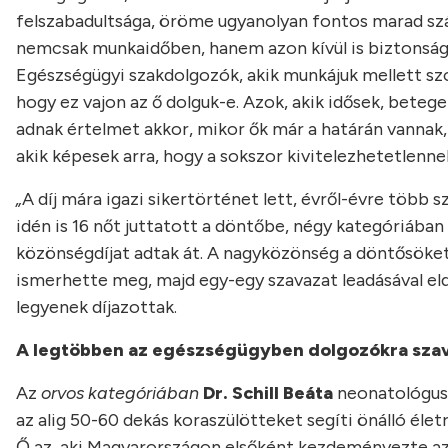
felszabadultsága, öröme ugyanolyan fontos marad szám
nemcsak munkaidőben, hanem azon kívül is biztonság
Egészségügyi szakdolgozók, akik munkájuk mellett sz
hogy ez vajon az ő dolguk-e. Azok, akik idősek, bete
adnak értelmet akkor, mikor ők már a határán vannak, 
akik képesek arra, hogy a sokszor kivitelezhetetlenn
„
A díj mára igazi sikertörténet lett, évről-évre több sz
idén is 16 nőt juttatott a döntőbe, négy kategóriában 
közönségdíjat adtak át. A nagyközönség a döntősöket 
ismerhette meg, majd egy-egy szavazat leadásával el
legyenek díjazottak.
A legtöbben az egészségügyben dolgozókra sza
Az
orvos kategóriában
Dr. Schill Beáta
neonatológus v
az alig 50-60 dekás koraszülötteket segíti önálló éle
Ő az, aki Magyarországon elsőként kezdeményezte a