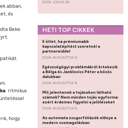
2026. JÚLIUS 24.
ek abban,
et, és
HETI TOP CIKKEK
dta Beke
yrt.
5 ötlet, ha prémiumabb
kapcsolatépítést szeretnél a
partnereiddel
patikát.
2026. AUGUSZTUS 6.
Egészségügyi problémákról értekezik
a Bëlga és Janklovics Péter a közös
dalukban
ani.
2026. AUGUSZTUS 8.
ka
ritmikus
Mit jelentenek a tojásokon látható
számok? Nem minden tojás egyforma:
büntetéssel
ezért érdemes figyelni a jelöléseket
2026. AUGUSZTUS 9.
rik, hogy
Az automata zsugorfóliázók előnye a
modern csomagolásban