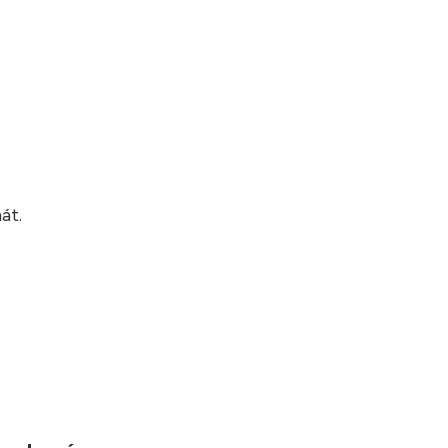
?
át.