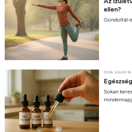
Az ízület
ellen?
Gondoltál-e
2026. JÚLIUS 16.
Egészség
Sokan keres
mindennapja