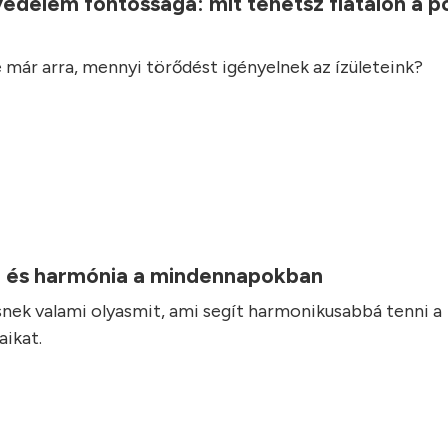
védelem fontossága: mit tehetsz fiatalon a 
 már arra, mennyi törődést igényelnek az ízületeink?
 és harmónia a mindennapokban
nek valami olyasmit, ami segít harmonikusabbá tenni a
ikat.