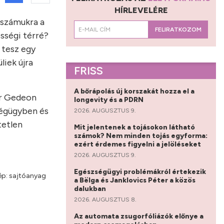
HÍRLEVELÉRE
 számukra a
FELIRATKOZOM
össégi térré?
 tesz egy
liek újra
FRISS
A bőrápolás új korszakát hozza el a
ter Gedeon
longevity és a PDRN
ségügyben és
2026. AUGUSZTUS 9.
tetlen
Mit jelentenek a tojásokon látható
számok? Nem minden tojás egyforma:
ezért érdemes figyelni a jelöléseket
2026. AUGUSZTUS 9.
Egészségügyi problémákról értekezik
Kép: sajtóanyag
a Bëlga és Janklovics Péter a közös
dalukban
2026. AUGUSZTUS 8.
Az automata zsugorfóliázók előnye a