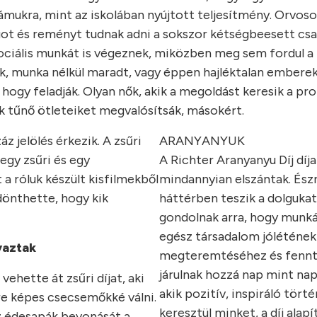
ukra, mint az iskolában nyújtott teljesítmény. Orvosok
ot és reményt tudnak adni a sokszor kétségbeesett csa
ociális munkát is végeznek, miközben meg sem fordul a 
gek, munka nélkül maradt, vagy éppen hajléktalan embere
hogy feladják. Olyan nők, akik a megoldást keresik a pr
ek tűnő ötleteiket megvalósítsák, másokért.
áz jelölés érkezik. A zsűri
ARANYANYUK
egy zsűri és egy
A Richter Aranyanyu Díj díja
a róluk készült kisfilmekből
mindannyian elszántak. Észr
dönthette, hogy kik
háttérben teszik a dolgukat
gondolnak arra, hogy munká
egész társadalom jólétének
vaztak
megteremtéséhez és fennt
járulnak hozzá nap mint nap
ehette át zsűri díjat, aki
akik pozitív, inspiráló tört
tre képes csecsemőkké válni.
keresztül minket, a díj alapít
z édesapák bevonását a