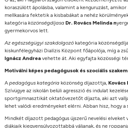
koraszülött ápolásba, valamint a kenguruzást, amikor 
mellkasára fektetik a kisbabákat a nehéz körülmények 
kategória
közönségdíjasa
Dr. Rovács Melinda n
yerge
gyermekorvos lett.
Az egészségügyi szakdolgozó
kategória közönségdíj
kiskunfélegyházi Dialízis Központ főápolója, míg a zsű
Ignácz Andrea
vehette át. Aki egyfajta közösségi té
Motiválni képes pedagógusok és szociális szake
A
pedagógus kategória
közönség díjazottja,
Kovács 
Szívügye az iskolán belüli agresszió és indulat kezel
sportgimnasztikát oktatóvezetőt díjazta, aki azt vall
lehet valódi eredményeket elérni. Abban hisz, hogy a s
Mindkét díjazott pedagógus újszerű nevelési elveket va
diákjaik kiegyensúlyozottabbá váljanak, és ne roppanj