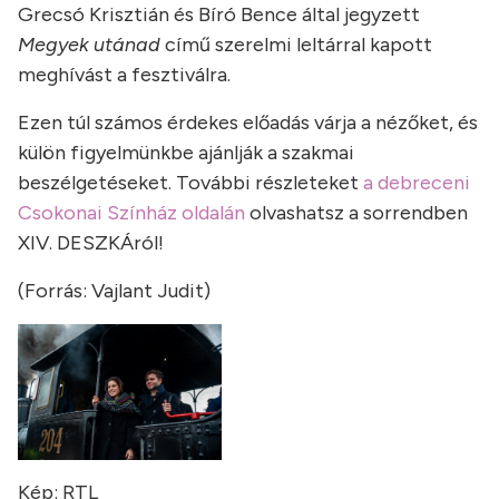
Grecsó Krisztián és Bíró Bence által jegyzett
Megyek utánad
című szerelmi leltárral kapott
meghívást a fesztiválra.
Ezen túl számos érdekes előadás várja a nézőket, és
külön figyelmünkbe ajánlják a szakmai
beszélgetéseket. További részleteket
a debreceni
Csokonai Színház oldalán
olvashatsz a sorrendben
XIV. DESZKÁról!
(Forrás: Vajlant Judit)
Kép: RTL