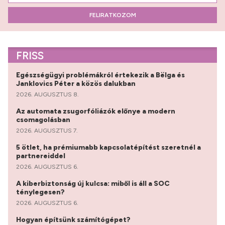
FELIRATKOZOM
FRISS
Egészségügyi problémákról értekezik a Bëlga és
Janklovics Péter a közös dalukban
2026. AUGUSZTUS 8.
Az automata zsugorfóliázók előnye a modern
csomagolásban
2026. AUGUSZTUS 7.
5 ötlet, ha prémiumabb kapcsolatépítést szeretnél a
partnereiddel
2026. AUGUSZTUS 6.
A kiberbiztonság új kulcsa: miből is áll a SOC
ténylegesen?
2026. AUGUSZTUS 6.
Hogyan építsünk számítógépet?