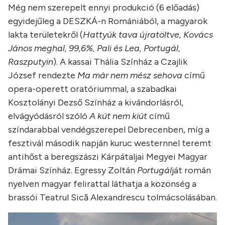
Még nem szerepelt ennyi produkció (6 előadás)
egyidejűleg a DESZKÁ-n Romániából, a magyarok
lakta területekről (
Hattyúk tava újratöltve, Kovács
János meghal, 99,6%, Pali és Lea, Portugál,
Raszputyin
). A kassai Thália Színház a Czajlik
József rendezte
Ma már nem mész sehova
című
opera-operett oratóriummal, a szabadkai
Kosztolányi Dezső Színház a kivándorlásról,
elvágyódásról szóló
A kút nem kiút
című
színdarabbal vendégszerepel Debrecenben, míg a
fesztivál második napján kuruc westernnel teremt
antihőst a beregszászi Kárpátaljai Megyei Magyar
Drámai Színház. Egressy Zoltán
Portugál
ját román
nyelven magyar felirattal láthatja a közönség a
brassói Teatrul Sică Alexandrescu tolmácsolásában.