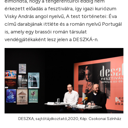
elmondta, hogy a tengerentúlról eddig nem
érkezett előadás a fesztiválra, így igazi kuriózum
Visky András angol nyelvű, A test történetei: Éva
című darabjának ittléte és a román nyelvű Portugál
is, amely egy brassói román társulat
vendégjátékaként lesz jelen a DESZKÁ-n.
DESZKA, sajtótájékoztató,2020, Kép: Csokonai Színház