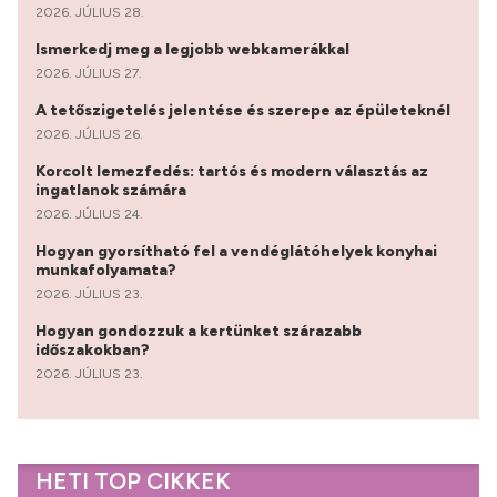
2026. JÚLIUS 28.
Ismerkedj meg a legjobb webkamerákkal
2026. JÚLIUS 27.
A tetőszigetelés jelentése és szerepe az épületeknél
2026. JÚLIUS 26.
Korcolt lemezfedés: tartós és modern választás az
ingatlanok számára
2026. JÚLIUS 24.
Hogyan gyorsítható fel a vendéglátóhelyek konyhai
munkafolyamata?
2026. JÚLIUS 23.
Hogyan gondozzuk a kertünket szárazabb
időszakokban?
2026. JÚLIUS 23.
HETI TOP CIKKEK