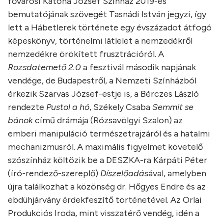
fővárosi Katona József Színház 2019-es
bemutatójának szövegét Tasnádi István jegyzi, így
lett a Hábetlerek története egy évszázadot átfogó
képeskönyv, történelmi látlelet a nemzedékről
nemzedékre örökített frusztrációról. A
Rozsdatemető 2.0
a fesztivál második napjának
vendége, de Budapestről, a Nemzeti Színházból
érkezik Szarvas József-estje is, a Bérczes László
rendezte
Pustol a hó
, Székely Csaba
Semmit se
bánok
című drámája (Rózsavölgyi Szalon) az
emberi manipuláció természetrajzáról és a hatalmi
mechanizmusról. A maximális figyelmet követelő
szószínház költözik be a DESZKA-ra Kárpáti Péter
(író-rendező-szereplő)
Díszelőadás
ával, amelyben
újra találkozhat a közönség dr. Hőgyes Endre és az
ebdühjárvány érdekfeszítő történetével. Az Orlai
Produkciós Iroda, mint visszatérő vendég, idén a