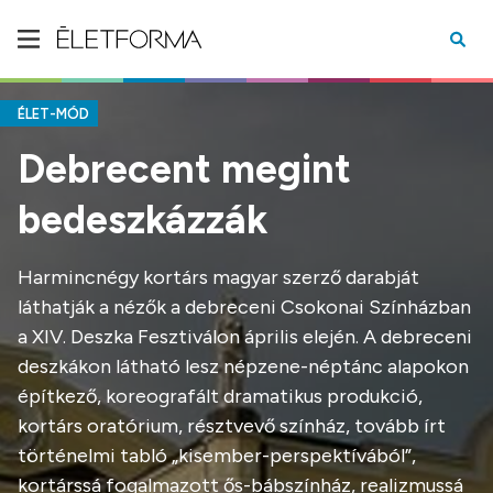
ÉLET-MÓD
Debrecent megint
bedeszkázzák
Harmincnégy kortárs magyar szerző darabját
láthatják a nézők a debreceni Csokonai Színházban
a XIV. Deszka Fesztiválon április elején. A debreceni
deszkákon látható lesz népzene-néptánc alapokon
építkező, koreografált dramatikus produkció,
kortárs oratórium, résztvevő színház, tovább írt
történelmi tabló „kisember-perspektívából”,
kortárssá fogalmazott ős-bábszínház, realizmussá