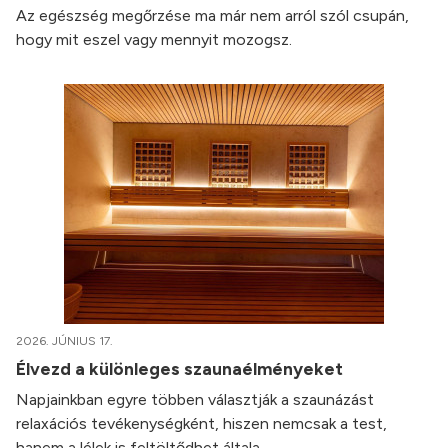
Az egészség megőrzése ma már nem arról szól csupán,
hogy mit eszel vagy mennyit mozogsz.
2026. JÚNIUS 17.
Élvezd a különleges szaunaélményeket
Napjainkban egyre többen választják a szaunázást
relaxációs tevékenységként, hiszen nemcsak a test,
hanem a lélek is feltöltődhet általa.