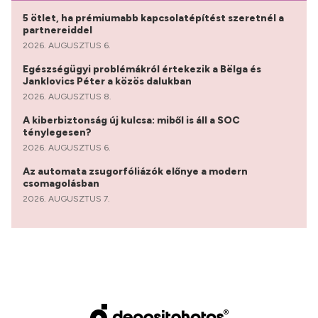
5 ötlet, ha prémiumabb kapcsolatépítést szeretnél a
partnereiddel
2026. AUGUSZTUS 6.
Egészségügyi problémákról értekezik a Bëlga és
Janklovics Péter a közös dalukban
2026. AUGUSZTUS 8.
A kiberbiztonság új kulcsa: miből is áll a SOC
ténylegesen?
2026. AUGUSZTUS 6.
Az automata zsugorfóliázók előnye a modern
csomagolásban
2026. AUGUSZTUS 7.