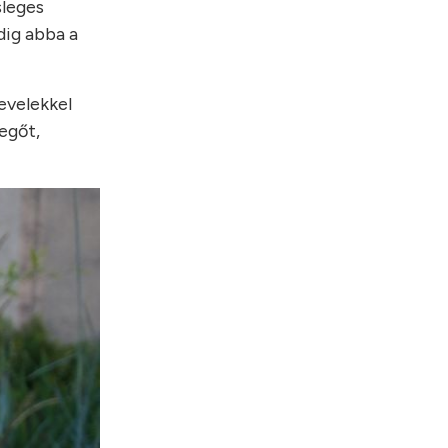
sleges
dig abba a
levelekkel
vegőt,