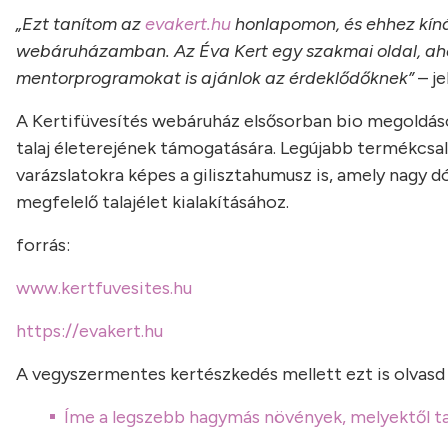
„Ezt tanítom az
evakert.hu
honlapomon, és ehhez kín
webáruházamban. Az Éva Kert egy szakmai oldal, aho
mentorprogramokat is ajánlok az érdeklődőknek”
– je
A Kertifüvesítés webáruház elsősorban bio megoldások
talaj életerejének támogatására. Legújabb termékcsal
varázslatokra képes a gilisztahumusz is, amely nagy 
megfelelő talajélet kialakításához.
forrás:
www.kertfuvesites.hu
https://evakert.hu
A vegyszermentes kertészkedés mellett ezt is olvasd 
Íme a legszebb hagymás növények, melyektől ta