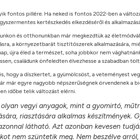
 fontos pillére. Ha neked is fontos 2022-ben a változá
egyszermentes kertészkedés elkezdéséről és alkalmazásá
t magunkon és otthonunkban már megkezdtük az életmódvál
sra, a környezetbarát tisztítószerek alkalmazására, mi
nap, újra éled a természet, soha jobbkor nem vághatnán
essen, családunk önfeledten élvezhesse a szabadban tölt
, hogy a díszkertet, a gyümölcsöst, a veteményest ve
 Bár már egyre nagyobb népszerűségnek örvendenek a bi
 időbe telik változást elérni.
olyan vegyi anyagok, mint a gyomirtó, műt
tására, riasztására alkalmas készítmények. 
azonnal látható. Azt azonban kevesen tudjá
 okot nem szüntetik meg. Nem beszélve arról