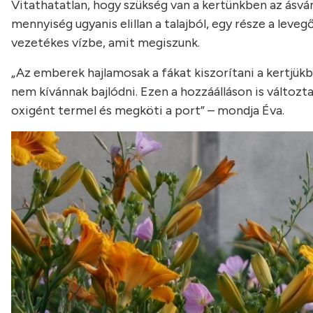
Vitathatatlan, hogy szükség van a kertünkben az ásvá
mennyiség ugyanis elillan a talajból, egy része a leveg
vezetékes vízbe, amit megiszunk.
„Az emberek hajlamosak a fákat kiszorítani a kertjükbő
nem kívánnak bajlódni. Ezen a hozzáálláson is változta
oxigént termel és megköti a port” – mondja Éva.