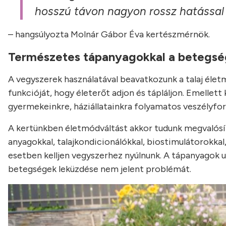
hosszú távon nagyon rossz hatással 
– hangsúlyozta Molnár Gábor Éva kertészmérnök.
Természetes tápanyagokkal a betegsé
A vegyszerek használatával beavatkozunk a talaj élet
funkcióját, hogy életerőt adjon és tápláljon. Emellet
gyermekeinkre, háziállatainkra folyamatos veszélyfor
A kertünkben életmódváltást akkor tudunk megvalósíta
anyagokkal, talajkondicionálókkal, biostimulátorokkal
esetben kelljen vegyszerhez nyúlnunk. A tápanyagok 
betegségek leküzdése nem jelent problémát.