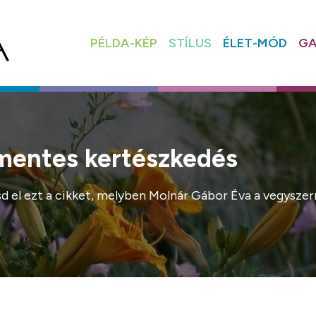
PÉLDA-KÉP
STÍLUS
ÉLET-MÓD
GA
mentes kertészkedés
sd el ezt a cikket, melyben Molnár Gábor Éva a vegysze