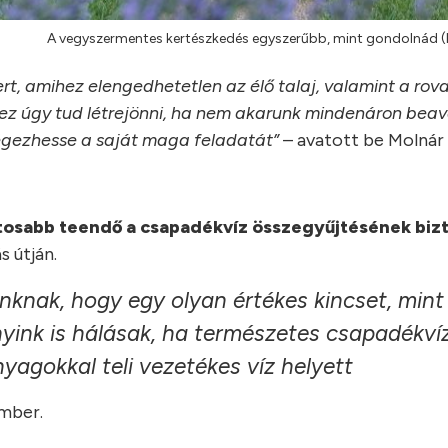
A vegyszermentes kertészkedés egyszerűbb, mint gondolnád (F
t, amihez elengedhetetlen az élő talaj, valamint a rov
ez úgy tud létrejönni, ha nem akarunk mindenáron beav
égezhesse a saját maga feladatát”
– avatott be Molnár
tosabb teendő a csapadékvíz összegyűjtésének bizt
s útján.
nak, hogy egy olyan értékes kincset, mint 
nyink is hálásak, ha természetes csapadékví
yagokkal teli vezetékes víz helyett
ember.