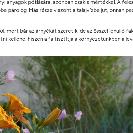
nyi anyagok pótlására, azonban csakis mértékkel. A fele
őbe párolog. Más része viszont a talajvízbe jut, onnan pe
l, mert bár az árnyékát szeretik, de az ősszel lehulló fa
tni kellene, hiszen a fa tisztítja a környezetünkben a le