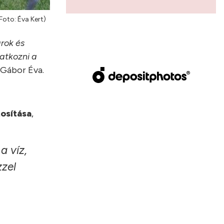
oto: Éva Kert)
arok és
atkozni a
 Gábor Éva.
osítása
,
a víz,
zzel