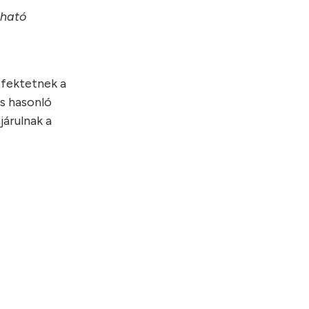
lható
 fektetnek a
és hasonló
járulnak a