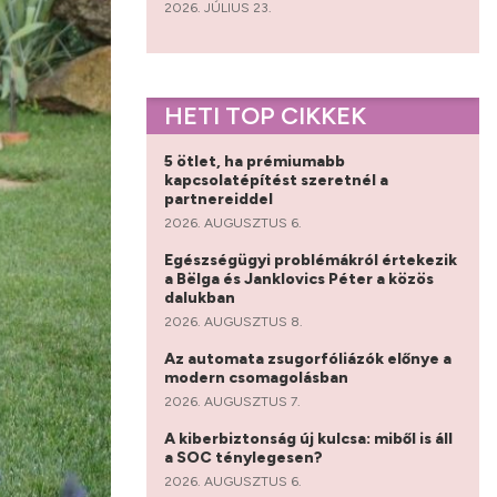
2026. JÚLIUS 23.
HETI TOP CIKKEK
5 ötlet, ha prémiumabb
kapcsolatépítést szeretnél a
partnereiddel
2026. AUGUSZTUS 6.
Egészségügyi problémákról értekezik
a Bëlga és Janklovics Péter a közös
dalukban
2026. AUGUSZTUS 8.
Az automata zsugorfóliázók előnye a
modern csomagolásban
2026. AUGUSZTUS 7.
A kiberbiztonság új kulcsa: miből is áll
a SOC ténylegesen?
2026. AUGUSZTUS 6.