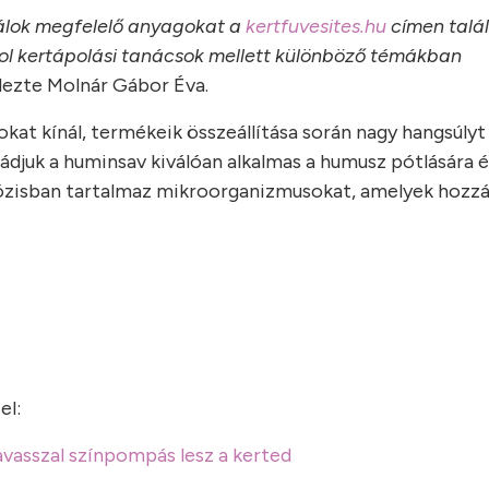
álok megfelelő anyagokat a
kertfuvesites.hu
címen talá
l kertápolási tanácsok mellett különböző témákban
lezte Molnár Gábor Éva.
at kínál, termékeik összeállítása során nagy hangsúlyt
ádjuk a huminsav kiválóan alkalmas a humusz pótlására 
dózisban tartalmaz mikroorganizmusokat, amelyek hozzá
el:
vasszal színpompás lesz a kerted