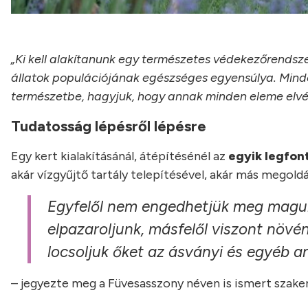
„Ki kell alakítanunk egy természetes védekezőrendszer
állatok populációjának egészséges egyensúlya. Mind
természetbe, hagyjuk, hogy annak minden eleme elv
Tudatosság lépésről lépésre
Egy kert kialakításánál, átépítésénél az
egyik legfon
akár vízgyűjtő tartály telepítésével, akár más megoldá
Egyfelől nem engedhetjük meg magunk
elpazaroljunk, másfelől viszont növé
locsoljuk őket az ásványi és egyéb an
– jegyezte meg a Füvesasszony néven is ismert szak