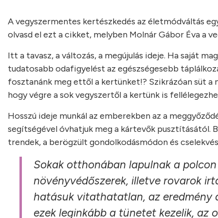
A vegyszermentes kertészkedés az életmódváltás egyik
olvasd el ezt a cikket, melyben Molnár Gábor Éva a v
Itt a tavasz, a változás, a megújulás ideje. Ha sajá
tudatosabb odafigyelést az egészségesebb táplálkozá
fosztanánk meg ettől a kertünket!? Szikrázóan süt a 
hogy végre a sok vegyszertől a kertünk is fellélegezh
Hosszú ideje munkál az emberekben az a meggyőződés
segítségével óvhatjuk meg a kártevők pusztításától.
trendek, a berögzült gondolkodásmódon és cselekvésen
Sokak otthonában lapulnak a polcon 
növényvédőszerek, illetve rovarok ir
hatásuk vitathatatlan, az eredmény 
ezek leginkább a tünetet kezelik, az