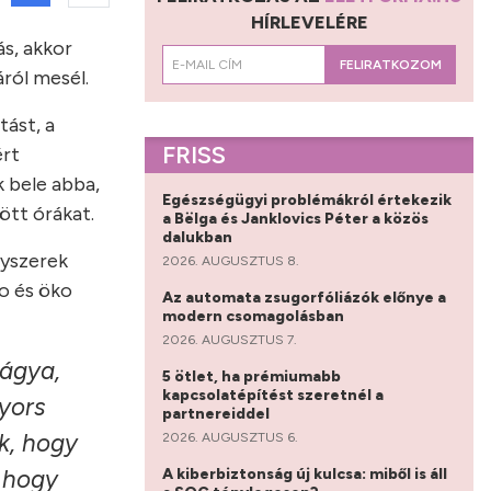
HÍRLEVELÉRE
s, akkor
FELIRATKOZOM
ról mesél.
tást, a
FRISS
ért
k bele abba,
Egészségügyi problémákról értekezik
ött órákat.
a Bëlga és Janklovics Péter a közös
dalukban
gyszerek
2026. AUGUSZTUS 8.
o és öko
Az automata zsugorfóliázók előnye a
modern csomagolásban
2026. AUGUSZTUS 7.
rágya,
5 ötlet, ha prémiumabb
kapcsolatépítést szeretnél a
Gyors
partnereiddel
k, hogy
2026. AUGUSZTUS 6.
A kiberbiztonság új kulcsa: miből is áll
, hogy