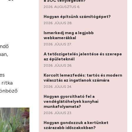
a SOC ténylegesen?
2026. AUGUSZTUS 6.
Hogyan építsünk számítógépet?
2026. JÚLIUS 28.
Ismerkedj meg a legjobb
webkamerákkal
2026. JÚLIUS 27.
endő
ban,
A tetőszigetelés jelentése és szerepe
az épületeknél
2026. JÚLIUS 26.
es
Korcolt lemezfedés: tartós és modern
választás az ingatlanok számára
 ritka
2026. JÚLIUS 24.
ülönböző
Hogyan gyorsítható fel a
vendéglátóhelyek konyhai
munkafolyamata?
2026. JÚLIUS 23.
Hogyan gondozzuk a kertünket
szárazabb időszakokban?