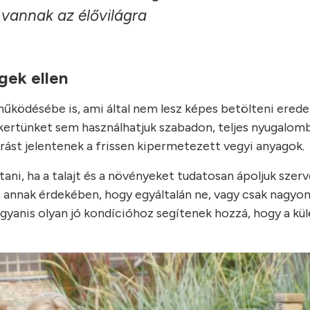
vannak az élővilágra
gek ellen
működésébe is, ami által nem lesz képes betölteni ered
t kertünket sem használhatjuk szabadon, teljes nyugalom
rást jelentenek a frissen kipermetezett vegyi anyagok.
ni, ha a talajt és a növényeket tudatosan ápoljuk szerv
, annak érdekében, hogy egyáltalán ne, vagy csak nagyon
ugyanis olyan jó kondícióhoz segítenek hozzá, hogy a k