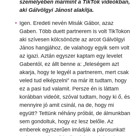
személyében mármint a TikTok videókban,
aki Gálvölgyi Jánost alakítja.
Igen. Eredeti nevén Misák Gábor, azaz
Gaben. Több duett partnerem is volt TikTokon
aki szívesen kölcsönözte az arcot Gálvölgyi
János hangjához, de valahogy egyik sem volt
az igazi. Aztán egyszer kaptam egy levelet
Gabentól, ez állt benne a: „feleségem azt
akarja, hogy te legyél a partnerem, mert csak
veled tud elképzelni” na már itt tudtam, hogy
ez a pasi tud valamit. Persze én is láttam
korábban videóit, szóval tudtam, hogy ki ő, és
mennyire jó amit csinál, na de, hogy mi
együtt? Tettünk néhány próbát, de álmunkban
sem gondoltuk, hogy ez lesz belőle. Az
emberek egyszerűen imádják a párosunkat!