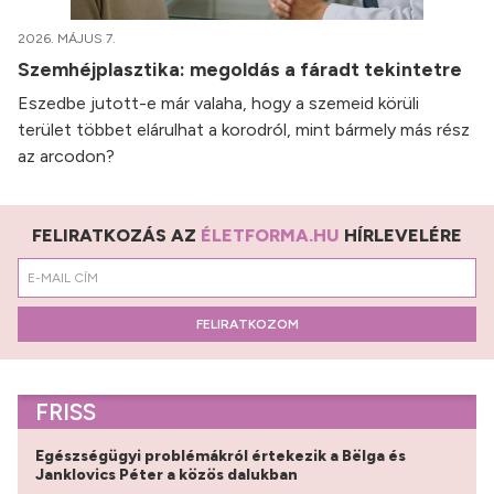
2026. MÁJUS 7.
Szemhéjplasztika: megoldás a fáradt tekintetre
Eszedbe jutott-e már valaha, hogy a szemeid körüli
terület többet elárulhat a korodról, mint bármely más rész
az arcodon?
FELIRATKOZÁS AZ
ÉLETFORMA.HU
HÍRLEVELÉRE
FELIRATKOZOM
FRISS
Egészségügyi problémákról értekezik a Bëlga és
Janklovics Péter a közös dalukban