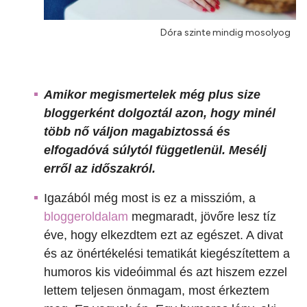
Dóra szinte mindig mosolyog
Amikor megismertelek még plus size
bloggerként dolgoztál azon, hogy minél
több nő váljon magabiztossá és
elfogadóvá súlytól függetlenül. Mesélj
erről az időszakról.
Igazából még most is ez a misszióm, a
bloggeroldalam
megmaradt, jövőre lesz tíz
éve, hogy elkezdtem ezt az egészet. A divat
és az önértékelési tematikát kiegészítettem a
humoros kis videóimmal és azt hiszem ezzel
lettem teljesen önmagam, most érkeztem