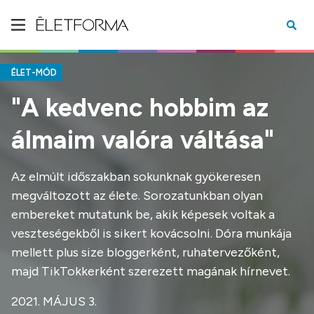
ÉLET-MÓD
"A kedvenc hobbim az
álmaim valóra váltása"
Az elmúlt időszakban sokunknak gyökeresen
megváltozott az élete. Sorozatunkban olyan
embereket mutatunk be, akik képesek voltak a
veszteségekből is sikert kovácsolni. Dóra munkája
mellett plus size bloggerként, ruhatervezőként,
majd TikTokkerként szerezett magának hírnevet.
2021. MÁJUS 3.