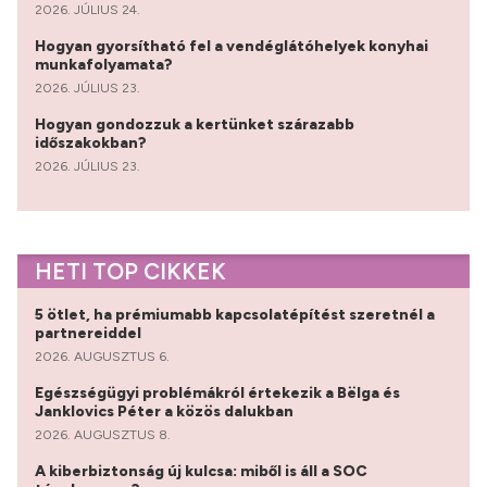
2026. JÚLIUS 24.
Hogyan gyorsítható fel a vendéglátóhelyek konyhai
munkafolyamata?
2026. JÚLIUS 23.
Hogyan gondozzuk a kertünket szárazabb
időszakokban?
2026. JÚLIUS 23.
HETI TOP CIKKEK
5 ötlet, ha prémiumabb kapcsolatépítést szeretnél a
partnereiddel
2026. AUGUSZTUS 6.
Egészségügyi problémákról értekezik a Bëlga és
Janklovics Péter a közös dalukban
2026. AUGUSZTUS 8.
A kiberbiztonság új kulcsa: miből is áll a SOC