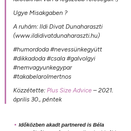
Ugye Misakgaben ?
A ruhám: Ildi Divat Dunaharaszti
(www.ildidivatdunaharaszti.hu)
#humordoda #nevessünkegyütt
#dikkadoda #csala #galvolgyi
#nemvagyunkegypar
#takabelarolmertnos
Közzétette:
Plus Size Advice
– 2021.
április 30., péntek
Időközben akadt partnered is Béla