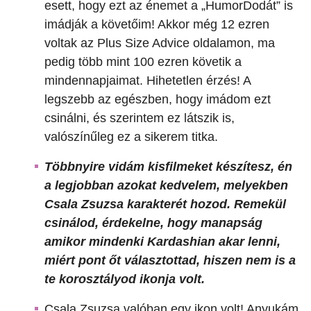
esett, hogy ezt az énemet a „HumorDodát” is
imádják a követőim! Akkor még 12 ezren
voltak az Plus Size Advice oldalamon, ma
pedig több mint 100 ezren követik a
mindennapjaimat. Hihetetlen érzés! A
legszebb az egészben, hogy imádom ezt
csinálni, és szerintem ez látszik is,
valószínűleg ez a sikerem titka.
Többnyire vidám kisfilmeket készítesz, én
a legjobban azokat kedvelem, melyekben
Csala Zsuzsa karakterét hozod. Remekül
csinálod, érdekelne, hogy manapság
amikor mindenki Kardashian akar lenni,
miért pont őt választottad, hiszen nem is a
te korosztályod ikonja volt.
Csala Zsuzsa valóban egy ikon volt! Anyukám