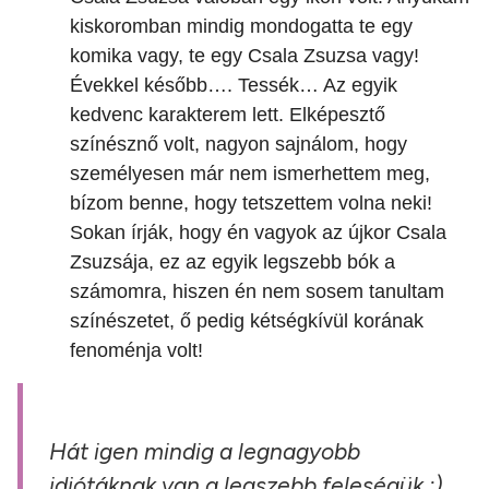
kiskoromban mindig mondogatta te egy
komika vagy, te egy Csala Zsuzsa vagy!
Évekkel később…. Tessék… Az egyik
kedvenc karakterem lett. Elképesztő
színésznő volt, nagyon sajnálom, hogy
személyesen már nem ismerhettem meg,
bízom benne, hogy tetszettem volna neki!
Sokan írják, hogy én vagyok az újkor Csala
Zsuzsája, ez az egyik legszebb bók a
számomra, hiszen én nem sosem tanultam
színészetet, ő pedig kétségkívül korának
fenoménja volt!
Hát igen mindig a legnagyobb
idiótáknak van a legszebb feleségük :)