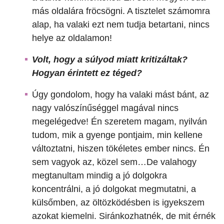
más oldalára fröcsögni. A tisztelet számomra
alap, ha valaki ezt nem tudja betartani, nincs
helye az oldalamon!
Volt, hogy a súlyod miatt kritizáltak?
Hogyan érintett ez téged?
Úgy gondolom, hogy ha valaki mást bánt, az
nagy valószínűséggel magával nincs
megelégedve! Én szeretem magam, nyilván
tudom, mik a gyenge pontjaim, min kellene
változtatni, hiszen tökéletes ember nincs. Én
sem vagyok az, közel sem…De valahogy
megtanultam mindig a jó dolgokra
koncentrálni, a jó dolgokat megmutatni, a
külsőmben, az öltözködésben is igyekszem
azokat kiemelni. Siránkozhatnék, de mit érnék