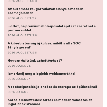
2026. AUGUSZTUS 8.
Az automata zsugorfóliázók előnye a modern
csomagolásban
2026. AUGUSZTUS 7.
5 ötlet, ha prémiumabb kapcsolatépítést szeretnél a
partnereiddel
2026. AUGUSZTUS 6.
A kiberbiztonság új kulcsa: miből is áll a SOC
ténylegesen?
2026. AUGUSZTUS 6.
Hogyan építsünk számítógépet?
2026. JÚLIUS 28.
Ismerkedj meg a legjobb webkamerákkal
2026. JÚLIUS 27.
A tetőszigetelés jelentése és szerepe az épületeknél
2026. JÚLIUS 26.
Korcolt lemezfedés: tartós és modern választás az
ingatlanok számára