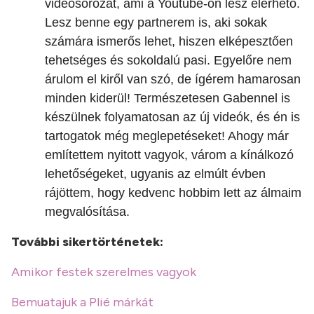
videósorozat, ami a Youtube-on lesz elérhető.
Lesz benne egy partnerem is, aki sokak
számára ismerős lehet, hiszen elképesztően
tehetséges és sokoldalú pasi. Egyelőre nem
árulom el kiről van szó, de ígérem hamarosan
minden kiderül! Természetesen Gabennel is
készülnek folyamatosan az új videók, és én is
tartogatok még meglepetéseket! Ahogy már
említettem nyitott vagyok, várom a kínálkozó
lehetőségeket, ugyanis az elmúlt évben
rájöttem, hogy kedvenc hobbim lett az álmaim
megvalósítása.
További sikertörténetek:
Amikor festek szerelmes vagyok
Bemuatajuk a Plié márkát