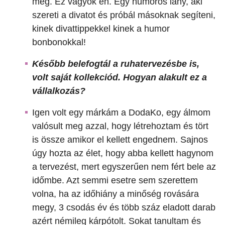
meg. Ez vagyok én. Egy humoros lány, aki
szereti a divatot és próbál másoknak segíteni,
kinek divattippekkel kinek a humor
bonbonokkal!
Később belefogtál a ruhatervezésbe is,
volt saját kollekciód. Hogyan alakult ez a
vállalkozás?
Igen volt egy márkám a DodaKo, egy álmom
valósult meg azzal, hogy létrehoztam és tört
is össze amikor el kellett engednem. Sajnos
úgy hozta az élet, hogy abba kellett hagynom
a tervezést, mert egyszerűen nem fért bele az
időmbe. Azt semmi esetre sem szerettem
volna, ha az időhiány a minőség rovására
megy, 3 csodás év és több száz eladott darab
azért némileg kárpótolt. Sokat tanultam és