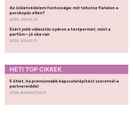
Az ízületvédelem fontossága: mit tehetsz fiatalon a
porckopás ellen?
2026. JÚLIUS 22.
Ezért jobb választás nyáron a testpermet, mint a
parfüm – jó oka van
2026. JÚLIUS 21.
HETI TOP CIKKEK
5 ötlet, ha prémiumabb kapcsolatépítést szeretnél a
partnereiddel
2026. AUGUSZTUS 6.