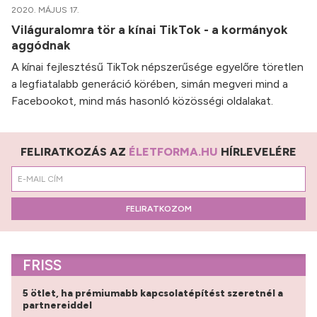
2020. MÁJUS 17.
Világuralomra tör a kínai TikTok - a kormányok
aggódnak
A kínai fejlesztésű TikTok népszerűsége egyelőre töretlen
a legfiatalabb generáció körében, simán megveri mind a
Facebookot, mind más hasonló közösségi oldalakat.
FELIRATKOZÁS AZ
ÉLETFORMA.HU
HÍRLEVELÉRE
FELIRATKOZOM
FRISS
5 ötlet, ha prémiumabb kapcsolatépítést szeretnél a
partnereiddel