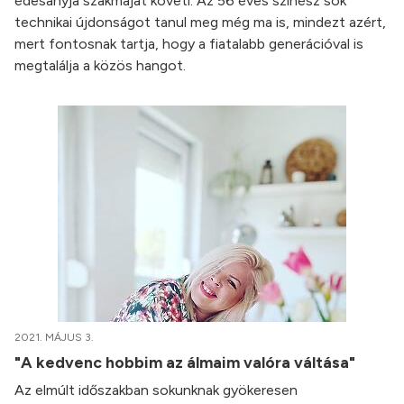
édesanyja szakmáját követi. Az 56 éves színész sok
technikai újdonságot tanul meg még ma is, mindezt azért,
mert fontosnak tartja, hogy a fiatalabb generációval is
megtalálja a közös hangot.
2021. MÁJUS 3.
"A kedvenc hobbim az álmaim valóra váltása"
Az elmúlt időszakban sokunknak gyökeresen