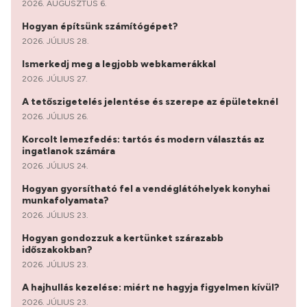
2026. AUGUSZTUS 6.
Hogyan építsünk számítógépet?
2026. JÚLIUS 28.
Ismerkedj meg a legjobb webkamerákkal
2026. JÚLIUS 27.
A tetőszigetelés jelentése és szerepe az épületeknél
2026. JÚLIUS 26.
Korcolt lemezfedés: tartós és modern választás az
ingatlanok számára
2026. JÚLIUS 24.
Hogyan gyorsítható fel a vendéglátóhelyek konyhai
munkafolyamata?
2026. JÚLIUS 23.
Hogyan gondozzuk a kertünket szárazabb
időszakokban?
2026. JÚLIUS 23.
A hajhullás kezelése: miért ne hagyja figyelmen kívül?
2026. JÚLIUS 23.