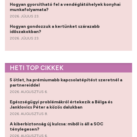
Hogyan gyorsítható fel a vendéglátóhelyek konyhai
munkafolyamata?
2026. JÚLIUS 23.
Hogyan gondozzuk a kertünket szárazabb
időszakokban?
2026. JÚLIUS 23.
HETI TOP CIKKEK
5 ötlet, ha prémiumabb kapcsolatépítést szeretnél a
partnereiddel
2026. AUGUSZTUS 6.
Egészségügyi problémákról értekezik a Bëlga és
Janklovics Péter a közös dalukban
2026. AUGUSZTUS 8.
A kiberbiztonság új kulcsa: miből is áll a SOC
ténylegesen?
2026. AUGUSZTUS 6.