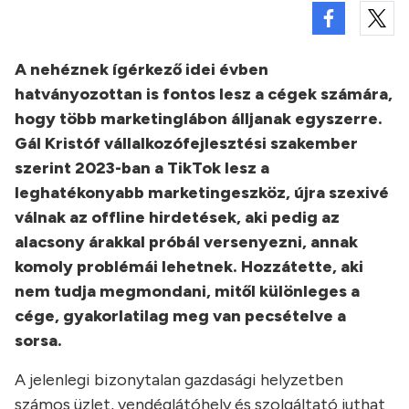
A nehéznek ígérkező idei évben
hatványozottan is fontos lesz a cégek számára,
hogy több marketinglábon álljanak egyszerre.
Gál Kristóf vállalkozófejlesztési szakember
szerint 2023-ban a TikTok lesz a
leghatékonyabb marketingeszköz, újra szexivé
válnak az offline hirdetések, aki pedig az
alacsony árakkal próbál versenyezni, annak
komoly problémái lehetnek. Hozzátette, aki
nem tudja megmondani, mitől különleges a
cége, gyakorlatilag meg van pecsételve a
sorsa.
A jelenlegi bizonytalan gazdasági helyzetben
számos üzlet, vendéglátóhely és szolgáltató juthat