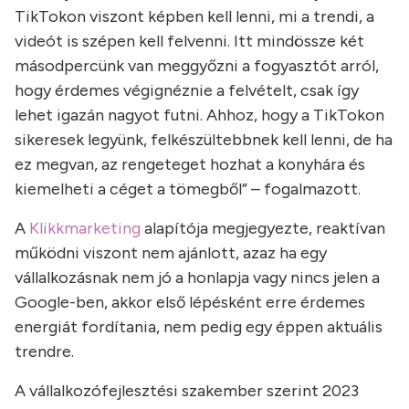
TikTokon viszont képben kell lenni, mi a trendi, a
videót is szépen kell felvenni. Itt mindössze két
másodpercünk van meggyőzni a fogyasztót arról,
hogy érdemes végignéznie a felvételt, csak így
lehet igazán nagyot futni. Ahhoz, hogy a TikTokon
sikeresek legyünk, felkészültebbnek kell lenni, de ha
ez megvan, az rengeteget hozhat a konyhára és
kiemelheti a céget a tömegből” – fogalmazott.
A
Klikkmarketing
alapítója megjegyezte, reaktívan
működni viszont nem ajánlott, azaz ha egy
vállalkozásnak nem jó a honlapja vagy nincs jelen a
Google-ben, akkor első lépésként erre érdemes
energiát fordítania, nem pedig egy éppen aktuális
trendre.
A vállalkozófejlesztési szakember szerint 2023