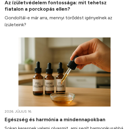
Az ízületvédelem fontossága: mit tehetsz
fiatalon a porckopás ellen?
Gondoltál-e már arra, mennyi törődést igényelnek az
ízületeink?
2026. JÚLIUS 16.
Egészség és harmónia a mindennapokban
Sokan keresnek valami olyasmit, ami segít harmonikusabbá