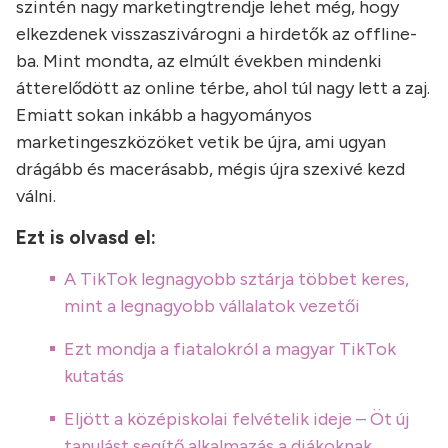
szintén nagy marketingtrendje lehet még, hogy
elkezdenek visszaszivárogni a hirdetők az offline-
ba. Mint mondta, az elmúlt években mindenki
átterelődött az online térbe, ahol túl nagy lett a zaj.
Emiatt sokan inkább a hagyományos
marketingeszközöket vetik be újra, ami ugyan
drágább és macerásabb, mégis újra szexivé kezd
válni.
Ezt is olvasd el:
A TikTok legnagyobb sztárja többet keres,
mint a legnagyobb vállalatok vezetői
Ezt mondja a fiatalokról a magyar TikTok
kutatás
Eljött a középiskolai felvételik ideje – Öt új
tanulást segítő alkalmazás a diákoknak