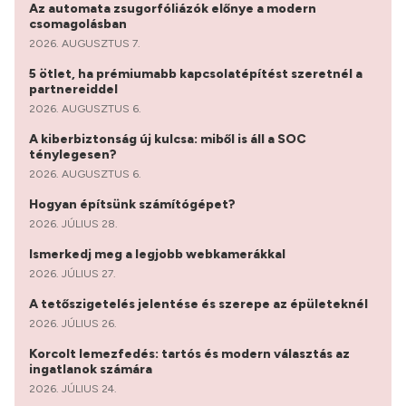
Az automata zsugorfóliázók előnye a modern
csomagolásban
2026. AUGUSZTUS 7.
5 ötlet, ha prémiumabb kapcsolatépítést szeretnél a
partnereiddel
2026. AUGUSZTUS 6.
A kiberbiztonság új kulcsa: miből is áll a SOC
ténylegesen?
2026. AUGUSZTUS 6.
Hogyan építsünk számítógépet?
2026. JÚLIUS 28.
Ismerkedj meg a legjobb webkamerákkal
2026. JÚLIUS 27.
A tetőszigetelés jelentése és szerepe az épületeknél
2026. JÚLIUS 26.
Korcolt lemezfedés: tartós és modern választás az
ingatlanok számára
2026. JÚLIUS 24.