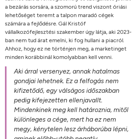
a bezárás sorsára, a szomorú trend viszont óriási
lehetőséget teremt a talpon maradó cégek
számára a fejlődésre. Gál Kristóf
vállalkozófejlesztési szakember úgy látja, aki 2023-
ban nem tud árat emelni, ki fog hullani a piacról.
Ahhoz, hogy ez ne történjen meg, a marketinget
minden korábbinál komolyabban kell venni.
Aki árral versenyez, annak hatalmas
gondjai lehetnek. Ez a felfogás nem
kifizetődő, egy válságos időszakban
pedig kifejezetten ellenjavallt.
Mindenkinek meg kell határoznia, mitől
különleges a cége, mert ha ez nem
megy, kénytelen lesz árháborúba lépni,
aminek előbb-utóbb negatív