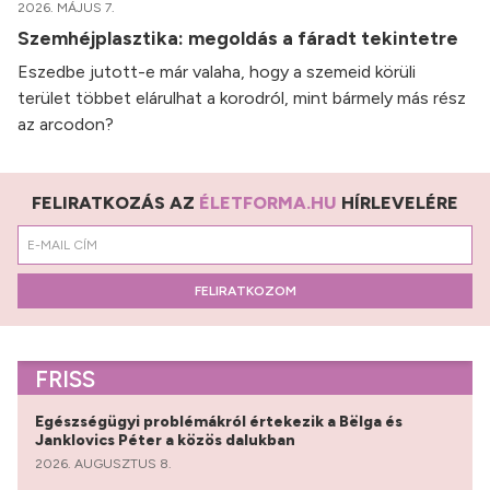
2026. MÁJUS 7.
Szemhéjplasztika: megoldás a fáradt tekintetre
Eszedbe jutott-e már valaha, hogy a szemeid körüli
terület többet elárulhat a korodról, mint bármely más rész
az arcodon?
FELIRATKOZÁS AZ
ÉLETFORMA.HU
HÍRLEVELÉRE
FELIRATKOZOM
FRISS
Egészségügyi problémákról értekezik a Bëlga és
Janklovics Péter a közös dalukban
2026. AUGUSZTUS 8.