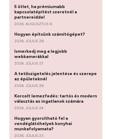
5 ötlet, ha prémiumabb
kapcsolatépítést szeretnél a
partnereiddel
2026. AUGUSZTUS 6.
Hogyan építsünk számítógépet?
2026. JÚLIUS 28.
Ismerkedj meg a legjobb
webkamerákkal
2026. JÚLIUS 27.
A tetőszigetelés jelentése és szerepe
az épületeknél
2026. JÚLIUS 26.
Korcolt lemezfedés: tartós és modern
választás az ingatlanok számára
2026. JÚLIUS 24.
Hogyan gyorsítható fel a
vendéglátóhelyek konyhai
munkafolyamata?
2026. JÚLIUS 23.