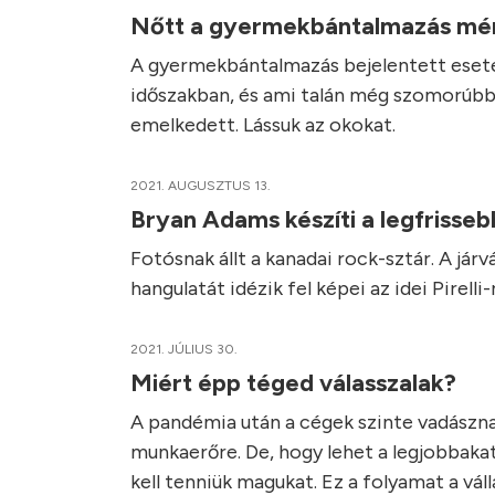
Nőtt a gyermekbántalmazás mé
A gyermekbántalmazás bejelentett esetei
időszakban, és ami talán még szomorúbb,
emelkedett. Lássuk az okokat.
2021. AUGUSZTUS 13.
Bryan Adams készíti a legfrissebb
Fotósnak állt a kanadai rock-sztár. A jár
hangulatát idézik fel képei az idei Pirelli
2021. JÚLIUS 30.
Miért épp téged válasszalak?
A pandémia után a cégek szinte vadászna
munkaerőre. De, hogy lehet a legjobbaka
kell tenniük magukat. Ez a folyamat a vá