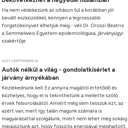
Ha nem védekezünk az oltáson túl a korábban jól
bevált eszközökkel, könnyen a legrosszabb
forgatókönyvet élhetjük meg - véli Dr. Oroszi Beatrix
a Semmelweis Egyetem epidemiológusa, járványügyi
szakértője
2021. SZEPTEMBER 22.
Autók nélkül a világ - gondolatkísérlet a
járvány árnyékában
Közlekednünk kell. Ez annyira magától értetődő és
közhelyes, hogy el is tekinthetünk a mellette szóló
érvek felsorolásától. Amiért még sem tesszük ezt, az
azért van, mert így talán magunk számára is
magyarázattal szolgálunk, miért nem lehet még sokáig
megúsznunk azt, hogy fosszilis energiával meghajtott,