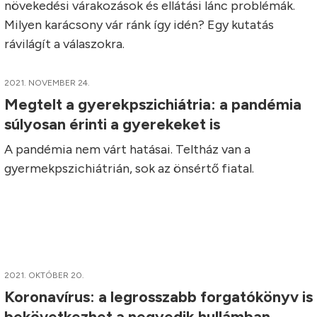
növekedési várakozások és ellátási lánc problémák.
Milyen karácsony vár ránk így idén? Egy kutatás
rávilágít a válaszokra.
2021. NOVEMBER 24.
Megtelt a gyerekpszichiátria: a pandémia
súlyosan érinti a gyerekeket is
A pandémia nem várt hatásai. Teltház van a
gyermekpszichiátrián, sok az önsértő fiatal.
2021. OKTÓBER 20.
Koronavírus: a legrosszabb forgatókönyv is
bekövetkezhet a negyedik hullámban