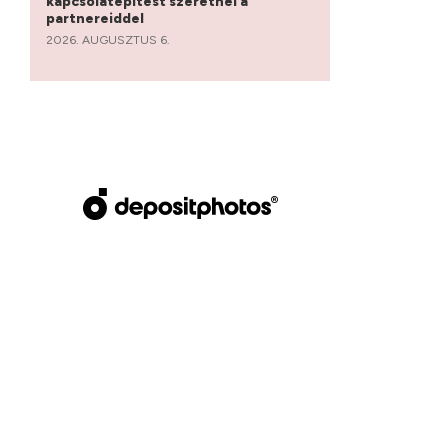
kapcsolatépítést szeretnél a
partnereiddel
2026. AUGUSZTUS 6.