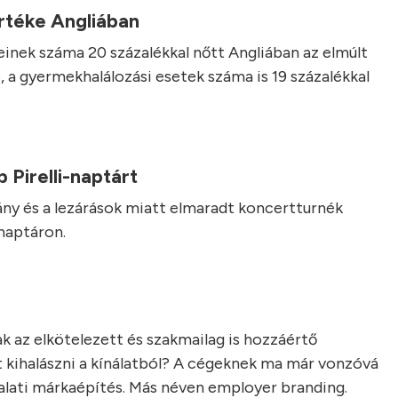
rtéke Angliában
nek száma 20 százalékkal nőtt Angliában az elmúlt
 a gyermekhalálozási esetek száma is 19 százalékkal
 Pirelli-naptárt
vány és a lezárások miatt elmaradt koncertturnék
-naptáron.
k az elkötelezett és szakmailag is hozzáértő
t kihalászni a kínálatból? A cégeknek ma már vonzóvá
llalati márkaépítés. Más néven employer branding.