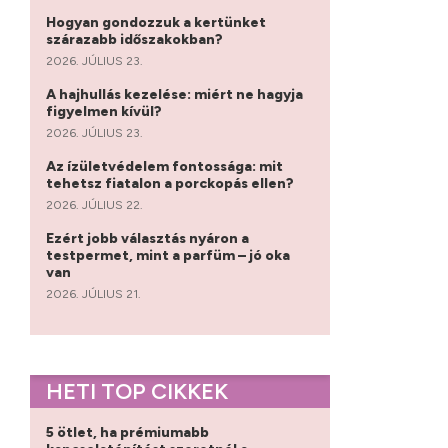
Hogyan gondozzuk a kertünket
szárazabb időszakokban?
2026. JÚLIUS 23.
A hajhullás kezelése: miért ne hagyja
figyelmen kívül?
2026. JÚLIUS 23.
Az ízületvédelem fontossága: mit
tehetsz fiatalon a porckopás ellen?
2026. JÚLIUS 22.
Ezért jobb választás nyáron a
testpermet, mint a parfüm – jó oka
van
2026. JÚLIUS 21.
HETI TOP CIKKEK
5 ötlet, ha prémiumabb