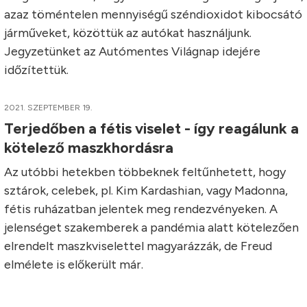
azaz töméntelen mennyiségű széndioxidot kibocsátó
járműveket, közöttük az autókat használjunk.
Jegyzetünket az Autómentes Világnap idejére
időzítettük.
2021. SZEPTEMBER 19.
Terjedőben a fétis viselet - így reagálunk a
kötelező maszkhordásra
Az utóbbi hetekben többeknek feltűnhetett, hogy
sztárok, celebek, pl. Kim Kardashian, vagy Madonna,
fétis ruházatban jelentek meg rendezvényeken. A
jelenséget szakemberek a pandémia alatt kötelezően
elrendelt maszkviselettel magyarázzák, de Freud
elmélete is előkerült már.