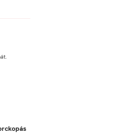
?
át.
porckopás