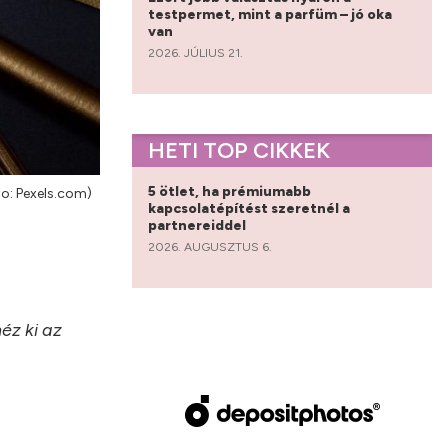
testpermet, mint a parfüm – jó oka
van
2026. JÚLIUS 21.
HETI TOP CIKKEK
5 ötlet, ha prémiumabb
o: Pexels.com)
kapcsolatépítést szeretnél a
partnereiddel
2026. AUGUSZTUS 6.
éz ki az