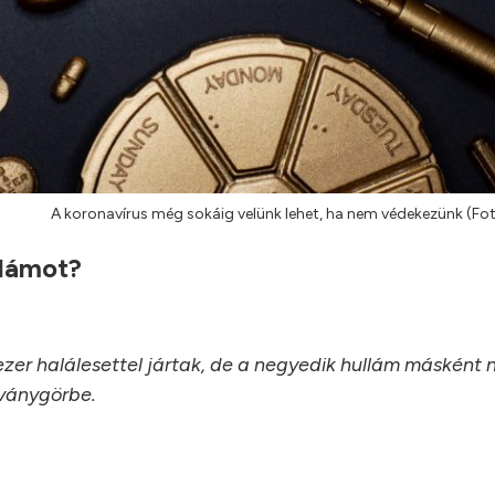
A koronavírus még sokáig velünk lehet, ha nem védekezünk (Fot
llámot?
zer halálesettel jártak, de a negyedik hullám másként n
rványgörbe.