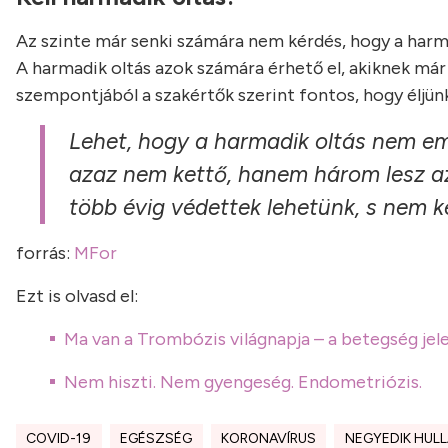
Az szinte már senki számára nem kérdés, hogy a harma
A harmadik oltás azok számára érhető el, akiknek már
szempontjából a szakértők szerint fontos, hogy éljünk 
Lehet, hogy a harmadik oltás nem em
azaz nem kettő, hanem három lesz az
több évig védettek lehetünk, s nem ke
forrás:
MFor
Ezt is olvasd el:
Ma van a Trombózis világnapja – a betegség je
Nem hiszti. Nem gyengeség. Endometriózis.
COVID-19
EGÉSZSÉG
KORONAVÍRUS
NEGYEDIK HUL