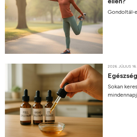
ellen?
Gondoltál-e
2026. JÚLIUS 16.
Egészség
Sokan keres
mindennapja