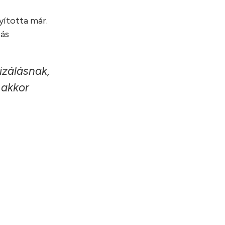
yította már.
tás
izálásnak,
 akkor