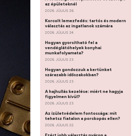
az épületeknél
2026. JÚLIUS 26.
Korcolt lemezfedés: tartós és modern
választás az ingatlanok számára
2026. JÚLIUS 24.
Hogyan gyorsítható fel a
vendéglátóhelyek konyhai
munkafolyamata?
2026. JÚLIUS 23.
Hogyan gondozzuk a kertünket
szárazabb időszakokban?
2026. JÚLIUS 23.
A hajhullás kezelése: miért ne hagyja
figyelmen kívül?
2026. JÚLIUS 23.
Az ízületvédelem fontossága: mit
tehetsz fiatalon a porckopás ellen?
2026. JÚLIUS 22.
Ezért jobb választás nyáron a