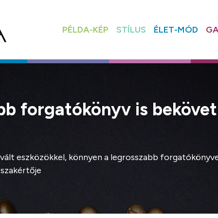
PÉLDA-KÉP
STÍLUS
ÉLET-MÓD
GA
abb forgatókönyv is beköve
vált eszközökkel, könnyen a legrosszabb forgatókönyvet 
szakértője