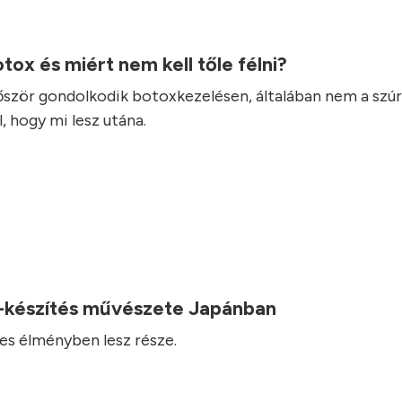
otox és miért nem kell tőle félni?
lőször gondolkodik botoxkezelésen, általában nem a szúr
, hogy mi lesz utána.
-készítés művészete Japánban
es élményben lesz része.