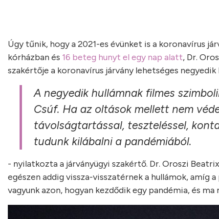
Úgy tűnik, hogy a 2021-es évünket is a koronavírus já
kórházban és
16 beteg hunyt el egy nap alatt
, Dr. Or
szakértője a koronavírus járvány lehetséges negyedi
A negyedik hullámnak filmes szimboli
Csúf. Ha az oltások mellett nem véde
távolságtartással, teszteléssel, kon
tudunk kilábalni a pandémiából.
- nyilatkozta a járványügyi szakértő. Dr. Oroszi Beatr
egészen addig vissza-visszatérnek a hullámok, amíg a
vagyunk azon, hogyan kezdődik egy pandémia, és ma m