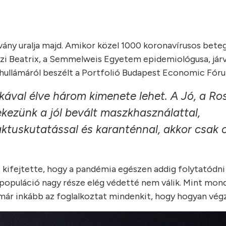
rvány uralja majd. Amikor közel 1000 koronavírusos bete
oszi Beatrix, a Semmelweis Egyetem epidemiológusa, jár
k hullámáról beszélt a Portfolió Budapest Economic Fór
kával élve három kimenete lehet. A Jó, a Ro
kezünk a jól bevált maszkhasználattal,
taktuskutatással és karanténnal, akkor csak
ix kifejtette, hogy a pandémia egészen addig folytatódni
 populáció nagy része elég védetté nem válik. Mint mond
ár inkább az foglalkoztat mindenkit, hogy hogyan végz