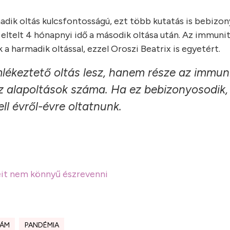
dik oltás kulcsfontosságú, ezt több kutatás is bebizon
 eltelt 4 hónapnyi idő a második oltása után. Az immuni
a harmadik oltással, ezzel Oroszi Beatrix is egyetért.
lékeztető oltás lesz, hanem része az immun
 alapoltások száma. Ha ez bebizonyosodik,
ll évről-évre oltatnunk.
leit nem könnyű észrevenni
LÁM
PANDÉMIA