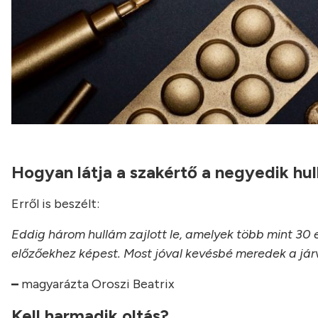
Hogyan látja a szakértő a negyedik hu
Erről is beszélt:
Eddig három hullám zajlott le, amelyek több mint 30 e
előzőekhez képest. Most jóval kevésbé meredek a já
–
magyarázta Oroszi Beatrix
Kell harmadik oltás?