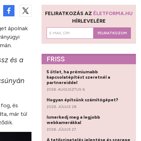
FELIRATKOZÁS AZ
ÉLETFORMA.HU
HÍRLEVELÉRE
get ápolnak
FELIRATKOZOM
ványügyi
umán.
FRISS
ssz és a
5 ötlet, ha prémiumabb
kapcsolatépítést szeretnél a
 csúnyán
partnereiddel
2026. AUGUSZTUS 6.
Hogyan építsünk számítógépet?
 fog, és
2026. JÚLIUS 28.
ta, már túl
Ismerkedj meg a legjobb
ődik.
webkamerákkal
2026. JÚLIUS 27.
A tetőszigetelés jelentése és szerepe