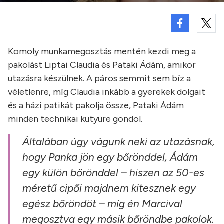
Komoly munkamegosztás mentén kezdi meg a
pakolást Liptai Claudia és Pataki Ádám, amikor
utazásra készülnek. A páros semmit sem bíz a
véletlenre, míg Claudia inkább a gyerekek dolgait
és a házi patikát pakolja össze, Pataki Ádám
minden technikai kütyüre gondol.
Általában úgy vágunk neki az utazásnak,
hogy Panka jön egy bőrönddel, Ádám
egy külön bőrönddel – hiszen az 50-es
méretű cipői majdnem kitesznek egy
egész bőröndöt – míg én Marcival
megosztva egy másik bőröndbe pakolok.