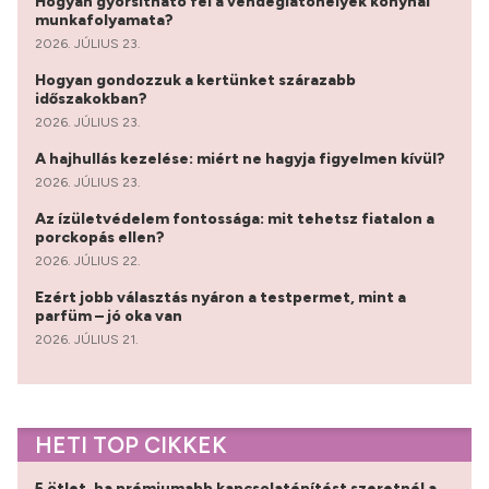
Hogyan gyorsítható fel a vendéglátóhelyek konyhai
munkafolyamata?
2026. JÚLIUS 23.
Hogyan gondozzuk a kertünket szárazabb
időszakokban?
2026. JÚLIUS 23.
A hajhullás kezelése: miért ne hagyja figyelmen kívül?
2026. JÚLIUS 23.
Az ízületvédelem fontossága: mit tehetsz fiatalon a
porckopás ellen?
2026. JÚLIUS 22.
Ezért jobb választás nyáron a testpermet, mint a
parfüm – jó oka van
2026. JÚLIUS 21.
HETI TOP CIKKEK
5 ötlet, ha prémiumabb kapcsolatépítést szeretnél a