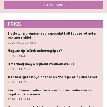
FELIRATKOZOM
FRISS
5 ötlet, ha prémiumabb kapcsolatépítést szeretnél a
partnereiddel
2026. AUGUSZTUS 6.
Hogyan építsünk számítógépet?
2026. JÚLIUS 28.
Ismerkedj meg a legjobb webkamerákkal
2026. JÚLIUS 27.
A tetőszigetelés jelentése és szerepe az épületeknél
2026. JÚLIUS 26.
Korcolt lemezfedés: tartós és modern választás az
ingatlanok számára
2026. JÚLIUS 24.