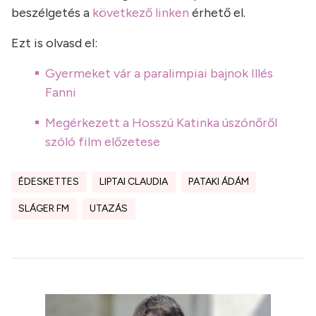
beszélgetés a
következő linken
érhető el.
Ezt is olvasd el:
Gyermeket vár a paralimpiai bajnok Illés
Fanni
Megérkezett a Hosszú Katinka úszónőről
szóló film előzetese
ÉDESKETTES
LIPTAI CLAUDIA
PATAKI ÁDÁM
SLÁGER FM
UTAZÁS