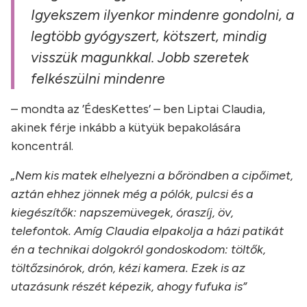
Igyekszem ilyenkor mindenre gondolni, a
legtöbb gyógyszert, kötszert, mindig
visszük magunkkal. Jobb szeretek
felkészülni mindenre
– mondta az ’ÉdesKettes’ – ben Liptai Claudia,
akinek férje inkább a kütyük bepakolására
koncentrál.
„Nem kis matek elhelyezni a bőröndben a cipőimet,
aztán ehhez jönnek még a pólók, pulcsi és a
kiegészítők: napszemüvegek, óraszíj, öv,
telefontok. Amíg Claudia elpakolja a házi patikát
én a technikai dolgokról gondoskodom: töltők,
töltőzsinórok, drón, kézi kamera. Ezek is az
utazásunk részét képezik, ahogy fufuka is”