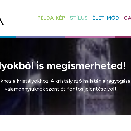
PÉLDA-KÉP
STÍLUS
ÉLET-MÓD
GA
ályokból is megismerheted!
hez a kristályokhoz. A kristály szó hallatán a ragyogás
- valamennyiüknek szent és fontos jelentése volt.