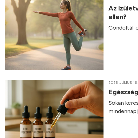
Az ízület
ellen?
Gondoltál-e
2026. JÚLIUS 16.
Egészség
Sokan keres
mindennapja