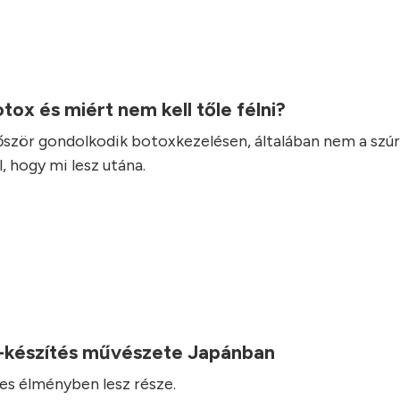
otox és miért nem kell tőle félni?
lőször gondolkodik botoxkezelésen, általában nem a szúr
, hogy mi lesz utána.
-készítés művészete Japánban
es élményben lesz része.