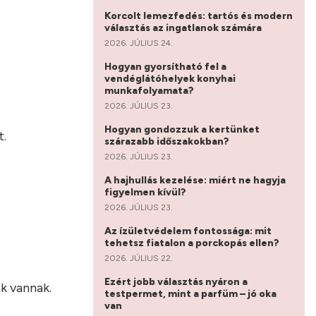
Korcolt lemezfedés: tartós és modern
választás az ingatlanok számára
2026. JÚLIUS 24.
Hogyan gyorsítható fel a
vendéglátóhelyek konyhai
munkafolyamata?
2026. JÚLIUS 23.
Hogyan gondozzuk a kertünket
t.
szárazabb időszakokban?
2026. JÚLIUS 23.
A hajhullás kezelése: miért ne hagyja
figyelmen kívül?
2026. JÚLIUS 23.
Az ízületvédelem fontossága: mit
tehetsz fiatalon a porckopás ellen?
2026. JÚLIUS 22.
Ezért jobb választás nyáron a
k vannak.
testpermet, mint a parfüm – jó oka
van