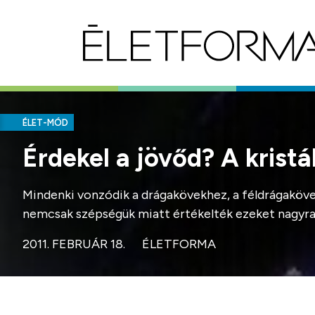
ÉLET-MÓD
Érdekel a jövőd? A krist
Mindenki vonzódik a drágakövekhez, a féldrágakövek
nemcsak szépségük miatt értékelték ezeket nagyra 
2011. FEBRUÁR 18.
ÉLETFORMA