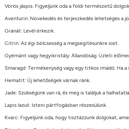
Vörös jáspis: Figyeljünk oda a földi természetű dolgok
Aventurin: Növekedés és terjeszkedés lehetséges a j
Gránát: Levél érkezik.
Citrin: Az égi bölcsesség a megsegítésünkre siet.
Gyémánt vagy hegyikristály: Állandóság. Üzleti előmenete
Smaragd: Termékenység vagy egy titkos imádó. Ha a sz
Hematit: Új lehetőségek várnak ránk.
Jade: Szükségünk van rá, és meg is találjuk a halhatat
Lapis lazuli: Isteni pártfogásban részesülünk.
Kvarc: Figyeljünk oda, hogy tisztázzunk dolgokat, am