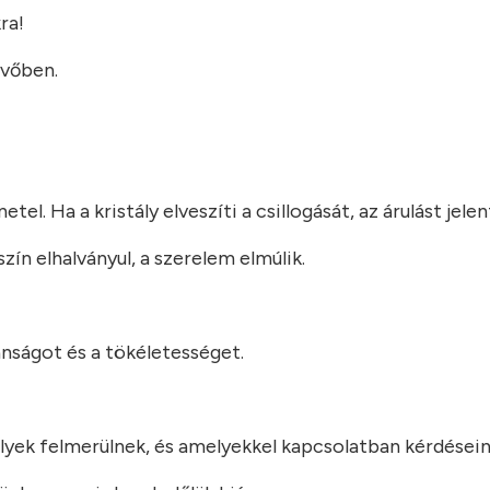
ra!
övőben.
l. Ha a kristály elveszíti a csillogását, az árulást jelen
ín elhalványul, a szerelem elmúlik.
lanságot és a tökéletességet.
elyek felmerülnek, és amelyekkel kapcsolatban kérdésein