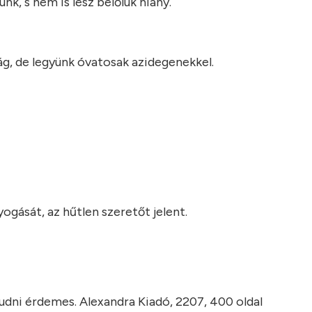
k, s nem is lesz belőlük hiány.
ág, de legyünk óvatosak azidegenekkel.
gyogását, az hűtlen szeretőt jelent.
l tudni érdemes. Alexandra Kiadó, 2207, 400 oldal