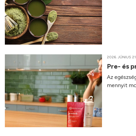
2026. JÚNIUS 21
Pre- és p
Az egészség
mennyit mo