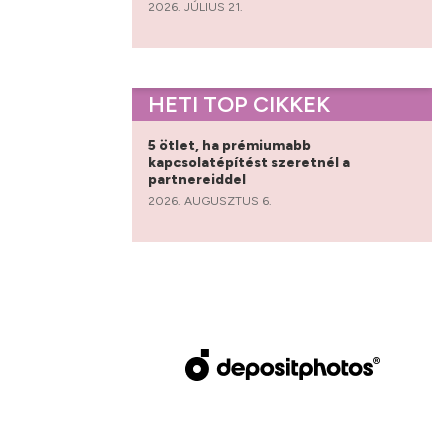
2026. JÚLIUS 21.
HETI TOP CIKKEK
5 ötlet, ha prémiumabb
kapcsolatépítést szeretnél a
partnereiddel
2026. AUGUSZTUS 6.