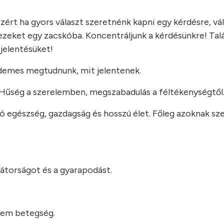
ért ha gyors választ szeretnénk kapni egy kérdésre, vál
k ezeket egy zacskóba. Koncentráljunk a kérdésünkre! Ta
 jelentésüket!
rdemes megtudnunk, mit jelentenek.
 Hűség a szerelemben, megszabadulás a féltékenységtől
Jó egészség, gazdagság és hosszú élet. Főleg azoknak sz
bátorságot és a gyarapodást.
nem betegség.