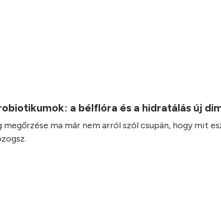
.
robiotikumok: a bélflóra és a hidratálás új d
 megőrzése ma már nem arról szól csupán, hogy mit es
zogsz.