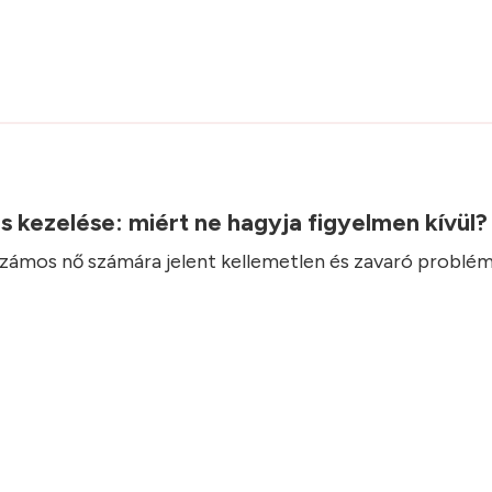
.
ás kezelése: miért ne hagyja figyelmen kívül
 számos nő számára jelent kellemetlen és zavaró problém
.