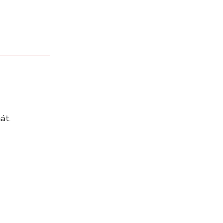
?
át.