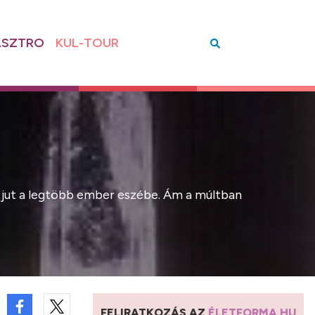
SZTRO
KUL-TOUR
a jut a legtöbb ember eszébe. Ám a múltban
FELIRATKOZÁS AZ
ÉLETFORMA.HU