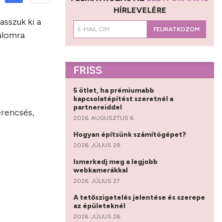
HÍRLEVELÉRE
asszuk ki a
FELIRATKOZOM
lálomra
FRISS
.
5 ötlet, ha prémiumabb
kapcsolatépítést szeretnél a
partnereiddel
erencsés,
2026. AUGUSZTUS 6.
Hogyan építsünk számítógépet?
2026. JÚLIUS 28.
Ismerkedj meg a legjobb
webkamerákkal
2026. JÚLIUS 27.
A tetőszigetelés jelentése és szerepe
az épületeknél
2026. JÚLIUS 26.