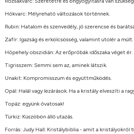
Rózsakvarc: Szeretetre és öngyógyításra van szükségün
Hókvarc: Mélyreható változások történnek.
Rubin: Hatalom és szenvedély, jó szerencse és baráts
Zafír: Igazság és erkölcsösség, valamint utolér a múlt.
Hópehely obszidián: Az erőpróbák időszaka véget ér.
Tigrisszem: Semmi sem az, aminek látszik.
Unakit: Kompromisszum és együttműködés.
Opál: Halál vagy lezárások. Ha a kristály elveszíti a ra
Topáz: együnk óvatosak!
Türkiz: Küszöbön álló utazás.
Forrás: Judy Hall: Kristálybiblia - amit a kristályokró