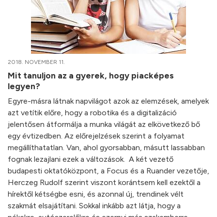
2018. NOVEMBER 11.
Mit tanuljon az a gyerek, hogy piacképes
legyen?
Egyre-másra látnak napvilágot azok az elemzések, amelyek
azt vetítik előre, hogy a robotika és a digitalizáció
jelentősen átformálja a munka világát az elkövetkező bő
egy évtizedben. Az előrejelzések szerint a folyamat
megállíthatatlan. Van, ahol gyorsabban, másutt lassabban
fognak lezajlani ezek a változások. A két vezető
budapesti oktatóközpont, a Focus és a Ruander vezetője,
Herczeg Rudolf szerint viszont korántsem kell ezektől a
hírektől kétségbe esni, és azonnal új, trendinek vélt
szakmát elsajátítani. Sokkal inkább azt látja, hogy a