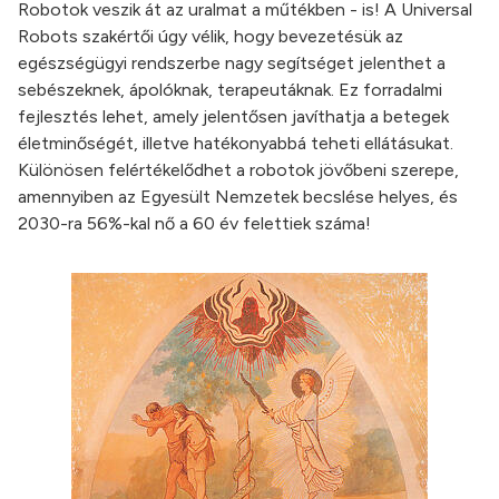
Robotok veszik át az uralmat a műtékben - is! A Universal
Robots szakértői úgy vélik, hogy bevezetésük az
egészségügyi rendszerbe nagy segítséget jelenthet a
sebészeknek, ápolóknak, terapeutáknak. Ez forradalmi
fejlesztés lehet, amely jelentősen javíthatja a betegek
életminőségét, illetve hatékonyabbá teheti ellátásukat.
Különösen felértékelődhet a robotok jövőbeni szerepe,
amennyiben az Egyesült Nemzetek becslése helyes, és
2030-ra 56%-kal nő a 60 év felettiek száma!