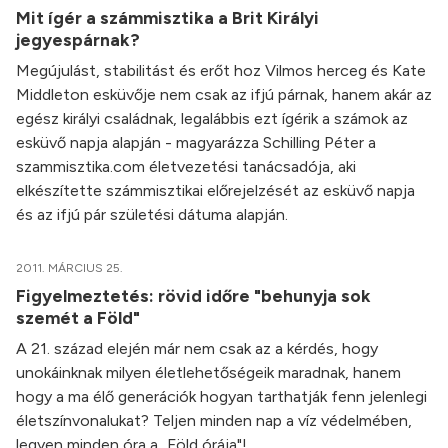
Mit ígér a számmisztika a Brit Királyi
jegyespárnak?
Megújulást, stabilitást és erőt hoz Vilmos herceg és Kate
Middleton esküvője nem csak az ifjú párnak, hanem akár az
egész királyi családnak, legalábbis ezt ígérik a számok az
esküvő napja alapján - magyarázza Schilling Péter a
szammisztika.com életvezetési tanácsadója, aki
elkészítette számmisztikai előrejelzését az esküvő napja
és az ifjú pár születési dátuma alapján.
2011. MÁRCIUS 25.
Figyelmeztetés: rövid időre "behunyja sok
szemét a Föld"
A 21. század elején már nem csak az a kérdés, hogy
unokáinknak milyen életlehetőségeik maradnak, hanem
hogy a ma élő generációk hogyan tarthatják fenn jelenlegi
életszínvonalukat? Teljen minden nap a víz védelmében,
legyen minden óra a „Föld órája"!