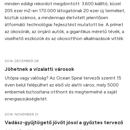
minden eddigi rekordot megdöntött: 3.600 kiállító, közel
205 ezer m2-en 170.000 látogatónak 20 ezer új terméket,
köztük számos, a mindennapi életvitelt jelentősen
átformáló technológiai fejlesztést mutatott be. A prímet
az okosórák, az önjáró autók, a gigantikus méretű tévék, a
viselhető eszközök és az okosotthon alkalmazások vitték.
2014. DECEMBER 28.
Jöhetnek a vízalatti városok
Utópia vagy valóság? Az Ocean Spiral tervezői szerint 15
éven belül felépülhet az első víz alatti város, mely 5000
embernek biztosítana otthont és megtermelné a saját
energiaszükségletét.
2014. NOVEMBER 21.
Vadász-gyűjtögető jövőt jósol a győztes tervező