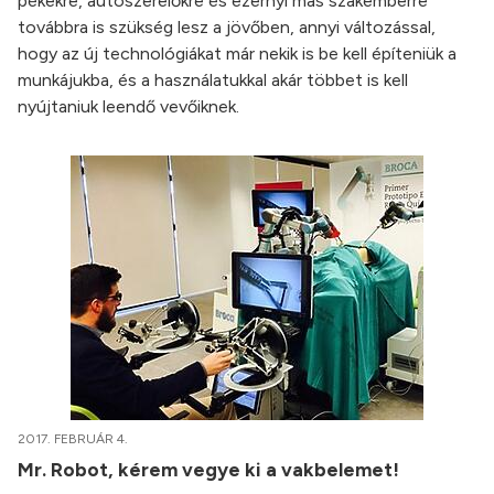
pékekre, autószerelőkre és ezernyi más szakemberre
továbbra is szükség lesz a jövőben, annyi változással,
hogy az új technológiákat már nekik is be kell építeniük a
munkájukba, és a használatukkal akár többet is kell
nyújtaniuk leendő vevőiknek.
2017. FEBRUÁR 4.
Mr. Robot, kérem vegye ki a vakbelemet!