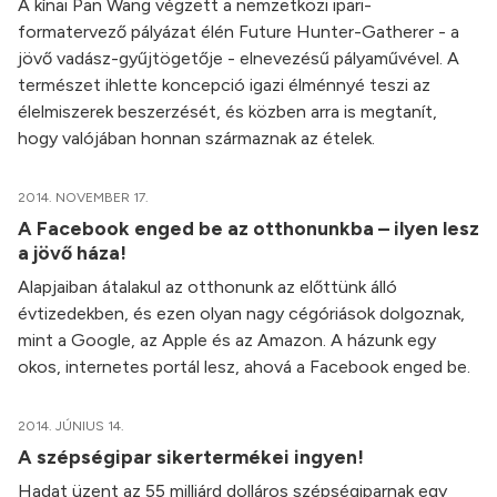
A kínai Pan Wang végzett a nemzetközi ipari-
formatervező pályázat élén Future Hunter-Gatherer - a
jövő vadász-gyűjtögetője - elnevezésű pályaművével. A
természet ihlette koncepció igazi élménnyé teszi az
élelmiszerek beszerzését, és közben arra is megtanít,
hogy valójában honnan származnak az ételek.
2014. NOVEMBER 17.
A Facebook enged be az otthonunkba – ilyen lesz
a jövő háza!
Alapjaiban átalakul az otthonunk az előttünk álló
évtizedekben, és ezen olyan nagy cégóriások dolgoznak,
mint a Google, az Apple és az Amazon. A házunk egy
okos, internetes portál lesz, ahová a Facebook enged be.
2014. JÚNIUS 14.
A szépségipar sikertermékei ingyen!
Hadat üzent az 55 milliárd dolláros szépségiparnak egy