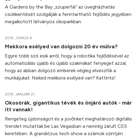
A Gardens by the Bay „szuperfái” az üvegházhatás
csökkentését szolgálják a fenntartható fejlődés jegyében
megalkotott látványos ökoparkban.
2015. JÚNIUS 4.
Mekkora esélyed van dolgozni 20 év múlva?
Egyre több szó esik arról, hogy a robotika fejlődésével az
automatizálás újabb és újabb szakmákat fenyeget azzal,
hogy az abban dolgozó emberek végleg elveszítik a
munkájukat. Neked mekkora esélyed van? Kattints!
2015. JANUÁR 21.
Okosórák, gigantikus tévék és önjáró autók - már
itt vannak!
Rengeteg újdonságot és a jövőnket meghatározó digitális
trendet mutattak be Las Vegasban a nemrég zárult CES
keretében. A grandiózus tech show a számok szintjén