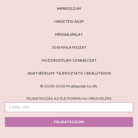
IMPRESSZUM
HIRDETÉSI ÁSZF
MÉDIAAJÁNLAT
JOGI NYILATKOZAT
HOZZÁSZÓLÁSI SZABÁLYZAT
ADATVÉDELEM:
TÁJÉKOZTATÓ
/
BEÁLLÍTÁSOK
© 2009-2026 Privátbankár.hu Kft.
FELIRATKOZÁS AZ ÉLETFORMA.HU HÍRLEVELÉRE
FELIRATKOZOM