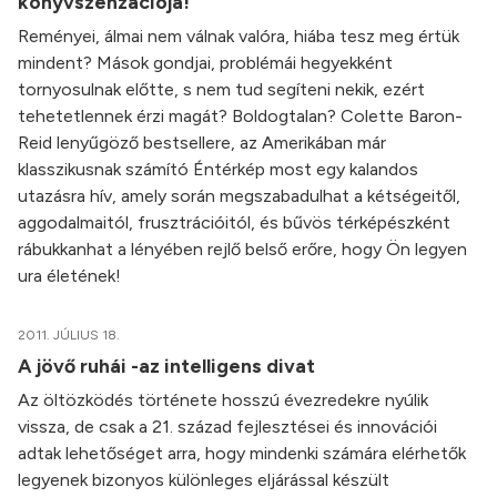
könyvszenzációja!
Reményei, álmai nem válnak valóra, hiába tesz meg értük
mindent? Mások gondjai, problémái hegyekként
tornyosulnak előtte, s nem tud segíteni nekik, ezért
tehetetlennek érzi magát? Boldogtalan? Colette Baron-
Reid lenyűgöző bestsellere, az Amerikában már
klasszikusnak számító Éntérkép most egy kalandos
utazásra hív, amely során megszabadulhat a kétségeitől,
aggodalmaitól, frusztrációitól, és bűvös térképészként
rábukkanhat a lényében rejlő belső erőre, hogy Ön legyen
ura életének!
2011. JÚLIUS 18.
A jövő ruhái -az intelligens divat
Az öltözködés története hosszú évezredekre nyúlik
vissza, de csak a 21. század fejlesztései és innovációi
adtak lehetőséget arra, hogy mindenki számára elérhetők
legyenek bizonyos különleges eljárással készült