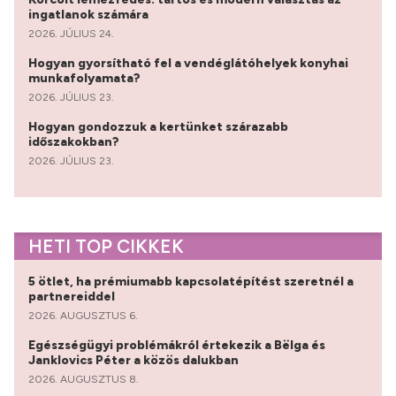
ingatlanok számára
2026. JÚLIUS 24.
Hogyan gyorsítható fel a vendéglátóhelyek konyhai
munkafolyamata?
2026. JÚLIUS 23.
Hogyan gondozzuk a kertünket szárazabb
időszakokban?
2026. JÚLIUS 23.
HETI TOP CIKKEK
5 ötlet, ha prémiumabb kapcsolatépítést szeretnél a
partnereiddel
2026. AUGUSZTUS 6.
Egészségügyi problémákról értekezik a Bëlga és
Janklovics Péter a közös dalukban
2026. AUGUSZTUS 8.