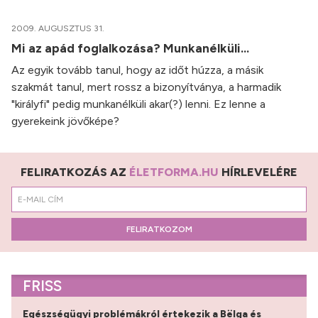
2009. AUGUSZTUS 31.
Mi az apád foglalkozása? Munkanélküli...
Az egyik tovább tanul, hogy az időt húzza, a másik
szakmát tanul, mert rossz a bizonyítványa, a harmadik
"királyfi" pedig munkanélküli akar(?) lenni. Ez lenne a
gyerekeink jövőképe?
FELIRATKOZÁS AZ
ÉLETFORMA.HU
HÍRLEVELÉRE
FELIRATKOZOM
FRISS
Egészségügyi problémákról értekezik a Bëlga és