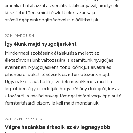
amerikai fiatal azzal a zseniális találmányával, amelynek
köszönhetően sminkkészletünket akár saját
számítógépeink segítségével is előállíthatjuk.
2014. MÁRCIUS 4.
Így élünk majd nyugdíjasként
Mindennapi szokásaink átalakulása mellett az
életszínvonalunk változására is számítunk nyugdíjas
éveinkben. Nyugdíjasként több időnk jut alvásra és
pihenésre, sokat tévézünk és internetezünk majd.
Ugyanakkor a várható jövedelemcsökkenés miatt a
legtöbben úgy gondolják, hogy néhány dologról, így az
utazásról, a család anyagi támogatásáról vagy épp autó
fenntartásáról bizony le kell majd mondaniuk.
2011. SZEPTEMBER 10.
Végre hazánkba érkezik az év legnagyobb