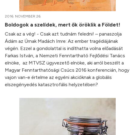
2016. NOVEMBER 26.
Boldogok a szelídek, mert ők öröklik a Földet!
Csak az a vég! - Csak azt tudnám feledni! – panaszolja
Ádám az Úrnak Madách Imre: Az ember tragédiájának
végén. Ezzel a gondolattal is indíthatta volna előadását
Farkas István, a Nemzeti Fenntartható Fejlődési Tanács
elnöke, az MTVSZ ügyvezető elnöke, aki arról beszélt a
Magyar Fenntarthatósági Csúcs 2016 konferencián, hogy
vajon van-e értelme az egyéni akcióknak a globális
elszegényedés katasztrofális helyzetében?