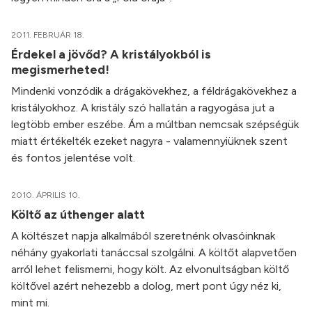
2011. FEBRUÁR 18.
Érdekel a jövőd? A kristályokból is
megismerheted!
Mindenki vonzódik a drágakövekhez, a féldrágakövekhez a
kristályokhoz. A kristály szó hallatán a ragyogása jut a
legtöbb ember eszébe. Ám a múltban nemcsak szépségük
miatt értékelték ezeket nagyra - valamennyiüknek szent
és fontos jelentése volt.
2010. ÁPRILIS 10.
Költő az úthenger alatt
A költészet napja alkalmából szeretnénk olvasóinknak
néhány gyakorlati tanáccsal szolgálni. A költőt alapvetően
arról lehet felismerni, hogy költ. Az elvonultságban költő
költővel azért nehezebb a dolog, mert pont úgy néz ki,
mint mi.