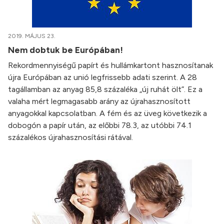
2019. MÁJUS 23.
Nem dobtuk be Európában!
Rekordmennyiségű papírt és hullámkartont hasznosítanak
újra Európában az unió legfrissebb adati szerint. A 28
tagállamban az anyag 85,8 százaléka „új ruhát ölt”. Ez a
valaha mért legmagasabb arány az újrahasznosított
anyagokkal kapcsolatban. A fém és az üveg következik a
dobogón a papír után, az előbbi 78.3, az utóbbi 74.1
százalékos újrahasznosítási rátával.