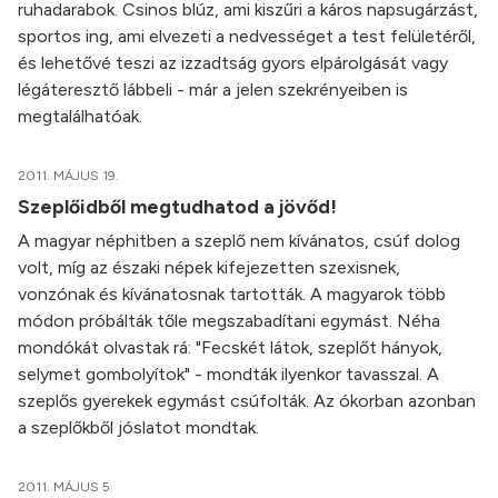
ruhadarabok. Csinos blúz, ami kiszűri a káros napsugárzást,
sportos ing, ami elvezeti a nedvességet a test felületéről,
és lehetővé teszi az izzadtság gyors elpárolgását vagy
légáteresztő lábbeli - már a jelen szekrényeiben is
megtalálhatóak.
2011. MÁJUS 19.
Szeplőidből megtudhatod a jövőd!
A magyar néphitben a szeplő nem kívánatos, csúf dolog
volt, míg az északi népek kifejezetten szexisnek,
vonzónak és kívánatosnak tartották. A magyarok több
módon próbálták tőle megszabadítani egymást. Néha
mondókát olvastak rá: "Fecskét látok, szeplőt hányok,
selymet gombolyítok" - mondták ilyenkor tavasszal. A
szeplős gyerekek egymást csúfolták. Az ókorban azonban
a szeplőkből jóslatot mondtak.
2011. MÁJUS 5.