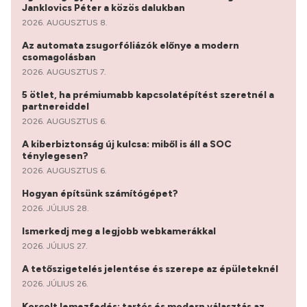
Janklovics Péter a közös dalukban
2026. AUGUSZTUS 8.
Az automata zsugorfóliázók előnye a modern
csomagolásban
2026. AUGUSZTUS 7.
5 ötlet, ha prémiumabb kapcsolatépítést szeretnél a
partnereiddel
2026. AUGUSZTUS 6.
A kiberbiztonság új kulcsa: miből is áll a SOC
ténylegesen?
2026. AUGUSZTUS 6.
Hogyan építsünk számítógépet?
2026. JÚLIUS 28.
Ismerkedj meg a legjobb webkamerákkal
2026. JÚLIUS 27.
A tetőszigetelés jelentése és szerepe az épületeknél
2026. JÚLIUS 26.
Korcolt lemezfedés: tartós és modern választás az