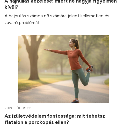
A hajhullás kezelése: miért ne hagyja figyelmen
kívül?
A hajhullás számos nő számára jelent kellemetlen és
zavaró problémát.
2026. JÚLIUS 22.
Az ízületvédelem fontossága: mit tehetsz
fiatalon a porckopás ellen?