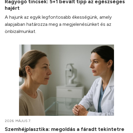
Ragyogó tincsek: 5+1 bevált tipp az egészséges
hajért
A hajunk az egyik legfontosabb ékességünk, amely
alapjaiban határozza meg a megjelenésünket és az
önbizalmunkat.
2026. MÁJUS 7.
Szemhéjplasztika: megoldás a fáradt tekintetre