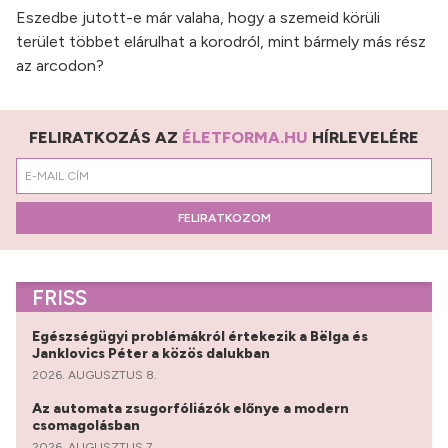
Eszedbe jutott-e már valaha, hogy a szemeid körüli
terület többet elárulhat a korodról, mint bármely más rész
az arcodon?
FELIRATKOZÁS AZ
ÉLETFORMA.HU
HÍRLEVELÉRE
FELIRATKOZOM
FRISS
Egészségügyi problémákról értekezik a Bëlga és
Janklovics Péter a közös dalukban
2026. AUGUSZTUS 8.
Az automata zsugorfóliázók előnye a modern
csomagolásban
2026. AUGUSZTUS 7.