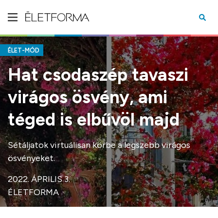
ÉLET-MÓD
Hat csodaszép tavaszi
virágos ösvény, ami
téged is elbűvöl majd
Sétáljatok virtuálisan körbe a legszebb virágos
ösvényeket.
2022. ÁPRILIS 3.
ÉLETFORMA