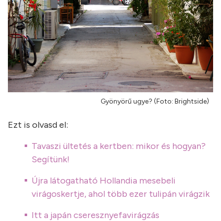
Gyönyörű ugye? (Foto: Brightside)
Ezt is olvasd el:
Tavaszi ültetés a kertben: mikor és hogyan?
Segítünk!
Újra látogatható Hollandia mesebeli
virágoskertje, ahol több ezer tulipán virágzik
Itt a japán cseresznyefavirágzás