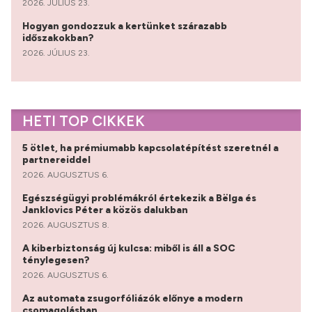
2026. JÚLIUS 23.
Hogyan gondozzuk a kertünket szárazabb
időszakokban?
2026. JÚLIUS 23.
HETI TOP CIKKEK
5 ötlet, ha prémiumabb kapcsolatépítést szeretnél a
partnereiddel
2026. AUGUSZTUS 6.
Egészségügyi problémákról értekezik a Bëlga és
Janklovics Péter a közös dalukban
2026. AUGUSZTUS 8.
A kiberbiztonság új kulcsa: miből is áll a SOC
ténylegesen?
2026. AUGUSZTUS 6.
Az automata zsugorfóliázók előnye a modern
csomagolásban