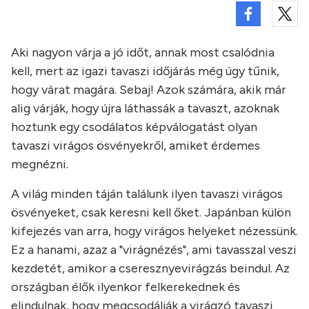
Aki nagyon várja a jó időt, annak most csalódnia
kell, mert az igazi tavaszi időjárás még úgy tűnik,
hogy várat magára. Sebaj! Azok számára, akik már
alig várják, hogy újra láthassák a tavaszt, azoknak
hoztunk egy csodálatos képválogatást olyan
tavaszi virágos ösvényekről, amiket érdemes
megnézni.
A világ minden táján találunk ilyen tavaszi virágos
ösvényeket, csak keresni kell őket. Japánban külön
kifejezés van arra, hogy virágos helyeket nézessünk.
Ez a hanami, azaz a "virágnézés", ami tavasszal veszi
kezdetét, amikor a cseresznyevirágzás beindul. Az
országban élők ilyenkor felkerekednek és
elindulnak, hogy megcsodálják a virágzó tavaszi