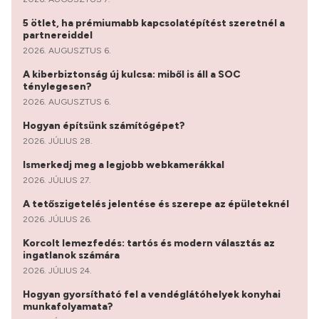
5 ötlet, ha prémiumabb kapcsolatépítést szeretnél a
partnereiddel
2026. AUGUSZTUS 6.
A kiberbiztonság új kulcsa: miből is áll a SOC
ténylegesen?
2026. AUGUSZTUS 6.
Hogyan építsünk számítógépet?
2026. JÚLIUS 28.
Ismerkedj meg a legjobb webkamerákkal
2026. JÚLIUS 27.
A tetőszigetelés jelentése és szerepe az épületeknél
2026. JÚLIUS 26.
Korcolt lemezfedés: tartós és modern választás az
ingatlanok számára
2026. JÚLIUS 24.
Hogyan gyorsítható fel a vendéglátóhelyek konyhai
munkafolyamata?