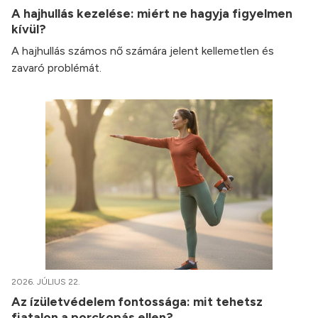
A hajhullás kezelése: miért ne hagyja figyelmen
kívül?
A hajhullás számos nő számára jelent kellemetlen és
zavaró problémát.
2026. JÚLIUS 22.
Az ízületvédelem fontossága: mit tehetsz
fiatalon a porckopás ellen?