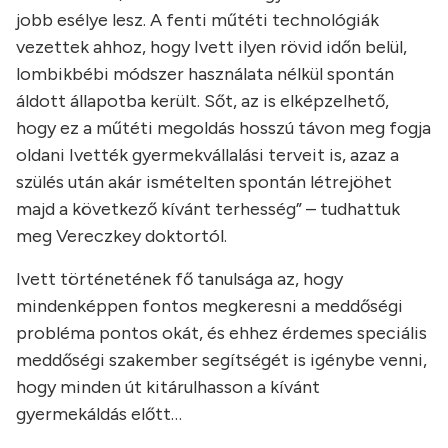
jobb esélye lesz. A fenti műtéti technológiák
vezettek ahhoz, hogy Ivett ilyen rövid időn belül,
lombikbébi módszer használata nélkül spontán
áldott állapotba került. Sőt, az is elképzelhető,
hogy ez a műtéti megoldás hosszú távon meg fogja
oldani Ivették gyermekvállalási terveit is, azaz a
szülés után akár ismételten spontán létrejöhet
majd a következő kívánt terhesség” – tudhattuk
meg Vereczkey doktortól.
Ivett történetének fő tanulsága az, hogy
mindenképpen fontos megkeresni a meddőségi
probléma pontos okát, és ehhez érdemes speciális
meddőségi szakember segítségét is igénybe venni,
hogy minden út kitárulhasson a kívánt
gyermekáldás előtt…