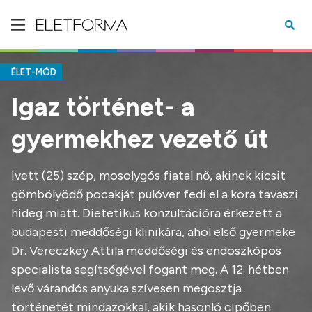
ÉLET-MÓD
Igaz történet- a
gyermekhez vezető út
Ivett (25) szép, mosolygós fiatal nő, akinek kicsit
gömbölyödő pocakját pulóver fedi el a kora tavaszi
hideg miatt. Dietetikus konzultációra érkezett a
budapesti meddőségi klinikára, ahol első gyermeke
Dr. Vereczkey Attila meddőségi és endoszkópos
specialista segítségével fogant meg. A 12. hétben
levő várandós anyuka szívesen megosztja
történetét mindazokkal, akik hasonló cipőben