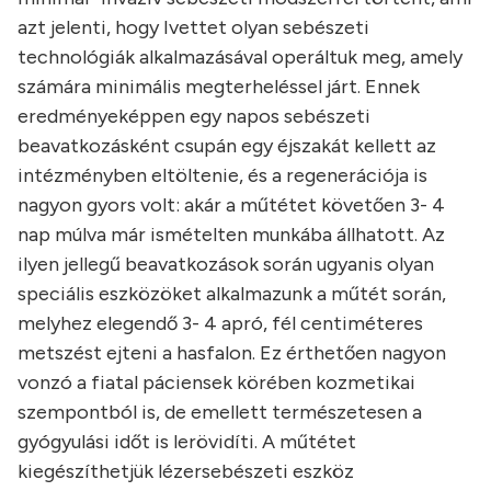
azt jelenti, hogy Ivettet olyan sebészeti
technológiák alkalmazásával operáltuk meg, amely
számára minimális megterheléssel járt. Ennek
eredményeképpen egy napos sebészeti
beavatkozásként csupán egy éjszakát kellett az
intézményben eltöltenie, és a regenerációja is
nagyon gyors volt: akár a műtétet követően 3- 4
nap múlva már ismételten munkába állhatott. Az
ilyen jellegű beavatkozások során ugyanis olyan
speciális eszközöket alkalmazunk a műtét során,
melyhez elegendő 3- 4 apró, fél centiméteres
metszést ejteni a hasfalon. Ez érthetően nagyon
vonzó a fiatal páciensek körében kozmetikai
szempontból is, de emellett természetesen a
gyógyulási időt is lerövidíti. A műtétet
kiegészíthetjük lézersebészeti eszköz