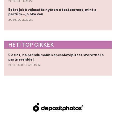
2026. JÚLIUS 22.
Ezért jobb választás nyáron a testpermet, mint a
parfüm – jó oka van
2026. JÚLIUS 21.
HETI TOP CIKKEK
5 ötlet, ha prémiumabb kapcsolatépítést szeretnél a
partnereiddel
2026. AUGUSZTUS 6.