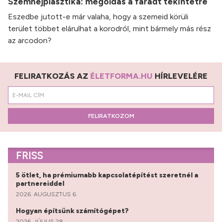
Szemhéjplasztika: megoldás a fáradt tekintetre
Eszedbe jutott-e már valaha, hogy a szemeid körüli
terület többet elárulhat a korodról, mint bármely más rész
az arcodon?
FELIRATKOZÁS AZ
ÉLETFORMA.HU
HÍRLEVELÉRE
FELIRATKOZOM
FRISS
5 ötlet, ha prémiumabb kapcsolatépítést szeretnél a
partnereiddel
2026. AUGUSZTUS 6.
Hogyan építsünk számítógépet?
2026. JÚLIUS 28.