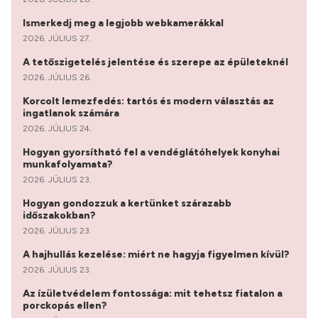
Ismerkedj meg a legjobb webkamerákkal
2026. JÚLIUS 27.
A tetőszigetelés jelentése és szerepe az épületeknél
2026. JÚLIUS 26.
Korcolt lemezfedés: tartós és modern választás az
ingatlanok számára
2026. JÚLIUS 24.
Hogyan gyorsítható fel a vendéglátóhelyek konyhai
munkafolyamata?
2026. JÚLIUS 23.
Hogyan gondozzuk a kertünket szárazabb
időszakokban?
2026. JÚLIUS 23.
A hajhullás kezelése: miért ne hagyja figyelmen kívül?
2026. JÚLIUS 23.
Az ízületvédelem fontossága: mit tehetsz fiatalon a
porckopás ellen?