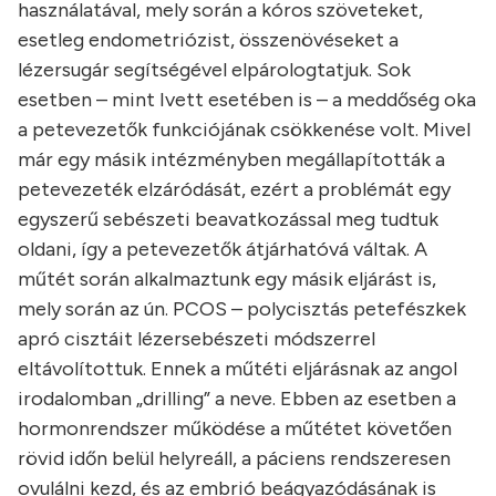
használatával, mely során a kóros szöveteket,
esetleg endometriózist, összenövéseket a
lézersugár segítségével elpárologtatjuk. Sok
esetben – mint Ivett esetében is – a meddőség oka
a petevezetők funkciójának csökkenése volt. Mivel
már egy másik intézményben megállapították a
petevezeték elzáródását, ezért a problémát egy
egyszerű sebészeti beavatkozással meg tudtuk
oldani, így a petevezetők átjárhatóvá váltak. A
műtét során alkalmaztunk egy másik eljárást is,
mely során az ún. PCOS – polycisztás petefészkek
apró cisztáit lézersebészeti módszerrel
eltávolítottuk. Ennek a műtéti eljárásnak az angol
irodalomban „drilling” a neve. Ebben az esetben a
hormonrendszer működése a műtétet követően
rövid időn belül helyreáll, a páciens rendszeresen
ovulálni kezd, és az embrió beágyazódásának is