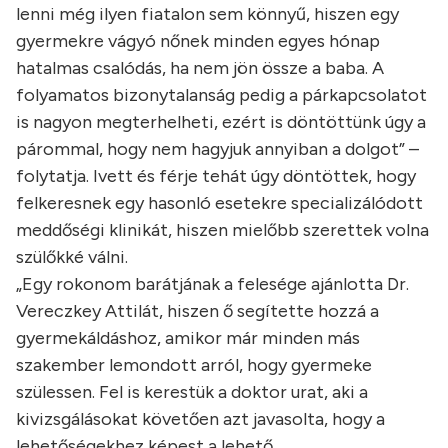
lenni még ilyen fiatalon sem könnyű, hiszen egy
gyermekre vágyó nőnek minden egyes hónap
hatalmas csalódás, ha nem jön össze a baba. A
folyamatos bizonytalanság pedig a párkapcsolatot
is nagyon megterhelheti, ezért is döntöttünk úgy a
párommal, hogy nem hagyjuk annyiban a dolgot” –
folytatja. Ivett és férje tehát úgy döntöttek, hogy
felkeresnek egy hasonló esetekre specializálódott
meddőségi klinikát, hiszen mielőbb szerettek volna
szülőkké válni.
„Egy rokonom barátjának a felesége ajánlotta Dr.
Vereczkey Attilát, hiszen ő segítette hozzá a
gyermekáldáshoz, amikor már minden más
szakember lemondott arról, hogy gyermeke
szülessen. Fel is kerestük a doktor urat, aki a
kivizsgálásokat követően azt javasolta, hogy a
lehetőségekhez képest a lehető