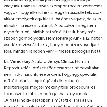
vagyunk. Ráadásul olyan szempontból is szerencsés
vagyok, hogy elkerülnek a reggeli rosszullétek, csak
akkor émelygek egy kicsit, ha éhes vagyok, de az is
elmúlik, ha eszem valamit. A pocakom még nem
olyan feltűnő, inkább estefelé látszik, hogy már
szépen gömbölyödik. Nemsokára jövünk a 12. héten
esedékes vizsgálatokra, hogy megbizonyosodjunk
róla, minden rendben van” – meséli boldogan Ivett.
Dr. Vereczkey Attila, a Versys Clinics Humán
Reprodukciós Intézet főorvosa szerint egyáltalán
nem ritka hasonló esetekben, hogy egy speciális
műtéti eljárás segítségével elkerülhető a
mesterséges megtermékenyítési procedúra, és
természetes úton megfoganhat a gyermek.
„A fiatal hölgy esetében a műtéti eljárás az ún.
minimál- invazív sebészeti módszerrel történt, ami