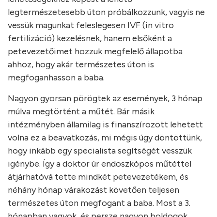
legtermészetesebb úton próbálkozzunk, vagyis ne
vessük magunkat feleslegesen IVF (in vitro
fertilizáció) kezelésnek, hanem elsőként a
petevezetőimet hozzuk megfelelő állapotba
ahhoz, hogy akár természetes úton is
megfoganhasson a baba.
Nagyon gyorsan pörögtek az események, 3 hónap
múlva megtörtént a műtét. Bár másik
intézményben államilag is finanszírozott lehetett
volna ez a beavatkozás, mi mégis úgy döntöttünk,
hogy inkább egy specialista segítségét vesszük
igénybe. Így a doktor úr endoszkópos műtéttel
átjárhatóvá tette mindkét petevezetékem, és
néhány hónap várakozást követően teljesen
természetes úton megfogant a baba. Most a 3.
hónapban vagyok, és persze nagyon boldogok