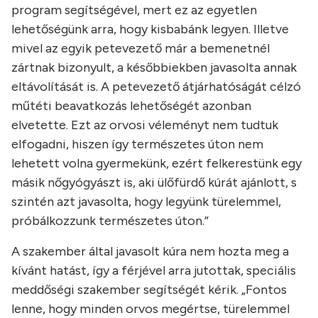
program segítségével, mert ez az egyetlen
lehetőségünk arra, hogy kisbabánk legyen. Illetve
mivel az egyik petevezető már a bemenetnél
zártnak bizonyult, a későbbiekben javasolta annak
eltávolítását is. A petevezető átjárhatóságát célzó
műtéti beavatkozás lehetőségét azonban
elvetette. Ezt az orvosi véleményt nem tudtuk
elfogadni, hiszen így természetes úton nem
lehetett volna gyermekünk, ezért felkerestünk egy
másik nőgyógyászt is, aki ülőfürdő kúrát ajánlott, s
szintén azt javasolta, hogy legyünk türelemmel,
próbálkozzunk természetes úton.”
A szakember által javasolt kúra nem hozta meg a
kívánt hatást, így a férjével arra jutottak, speciális
meddőségi szakember segítségét kérik. „Fontos
lenne, hogy minden orvos megértse, türelemmel