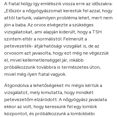
A fiatal hölgy így emlékszik vissza erre az időszakra:
„Először a nőgyógyászomat kerestük fel azzal, hogy
attól tartunk, valamilyen probléma lehet, mert nem
jön a baba. Az orvos elvégezte a szükséges
vizsgálatokat, ami alapján kiderült, hogy a TSH
szintem eltér a normálistól. Felmerült a
petevezeték- átjárhatósági vizsgálat is, de az
orvosom azt javasolta, hogy ezt még ne végezzük
el, mivel kellemetlenséggel jár, inkább
próbálkozzunk továbbra is természetes úton,
mivel még ilyen fiatal vagyok.
Átgondolva a lehetőségeket mi mégis kértük a
vizsgálatot, mely kimutatta, hogy mindkét
petevezetőm elzáródott. A nőgyógyász javaslata
ekkor az volt, hogy keressünk fel egy lombik
központot, és próbálkozzunk a lombikbébi