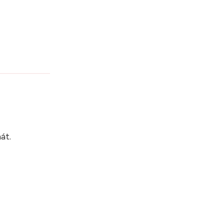
?
át.