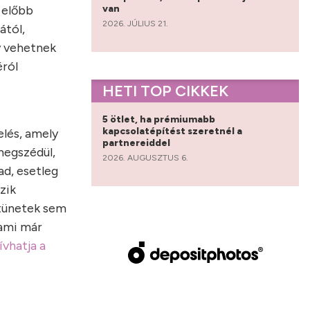
van
s előbb
2026. JÚLIUS 21.
ától,
y vehetnek
éról
HETI TOP CIKKEK
5 ötlet, ha prémiumabb
kapcsolatépítést szeretnél a
lés, amely
partnereiddel
 megszédül,
2026. AUGUSZTUS 6.
ad, esetleg
zik
 tünetek sem
 ami már
vhatja a