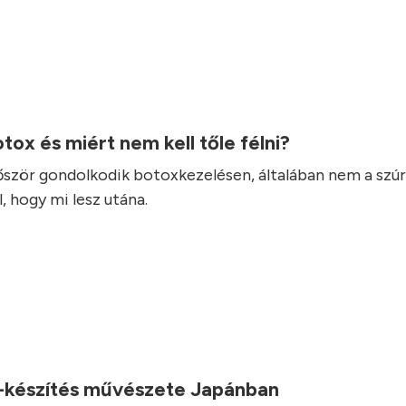
otox és miért nem kell tőle félni?
lőször gondolkodik botoxkezelésen, általában nem a szúr
, hogy mi lesz utána.
-készítés művészete Japánban