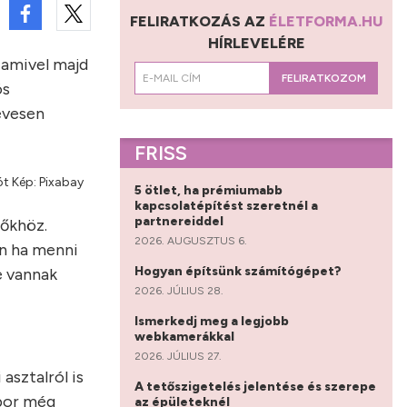
FELIRATKOZÁS AZ
ÉLETFORMA.HU
HÍRLEVELÉRE
 amivel majd
FELIRATKOZOM
ós
evesen
FRISS
ót Kép: Pixabay
5 ötlet, ha prémiumabb
kapcsolatépítést szeretnél a
partnereiddel
lőkhöz.
2026. AUGUSZTUS 6.
en ha menni
Hogyan építsünk számítógépet?
e vannak
2026. JÚLIUS 28.
Ismerkedj meg a legjobb
webkamerákkal
2026. JÚLIUS 27.
asztalról is
A tetőszigetelés jelentése és szerepe
sbor még
az épületeknél