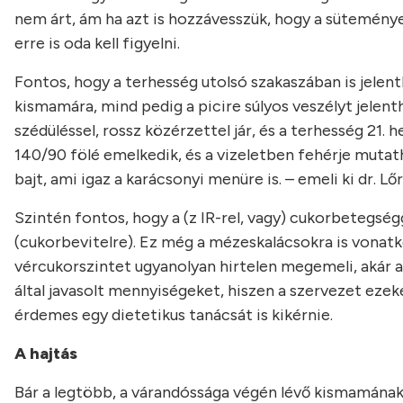
nem árt, ám ha azt is hozzávesszük, hogy a sütemény
erre is oda kell figyelni.
Fontos, hogy a terhesség utolsó szakaszában is jelen
kismamára, mind pedig a picire súlyos veszélyt jelent
szédüléssel, rossz közérzettel jár, és a terhesség 21.
140/90 fölé emelkedik, és a vizeletben fehérje mutat
bajt, ami igaz a karácsonyi menüre is. – emeli ki dr. 
Szintén fontos, hogy a (z IR-rel, vagy) cukorbetegség
(cukorbevitelre). Ez még a mézeskalácsokra is vonatk
vércukorszintet ugyanolyan hirtelen megemeli, akár a c
által javasolt mennyiségeket, hiszen a szervezet eze
érdemes egy dietetikus tanácsát is kikérnie.
A hajtás
Bár a legtöbb, a várandóssága végén lévő kismamának 