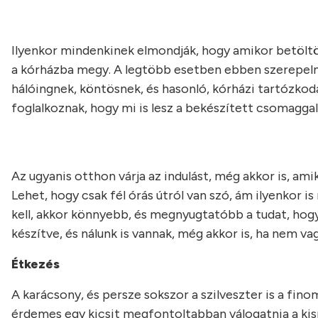
Ilyenkor mindenkinek elmondják, hogy amikor betöltöt
a kórházba megy. A legtöbb esetben ebben szerepelni
hálóingnek, köntösnek, és hasonló, kórházi tartózkod
foglalkoznak, hogy mi is lesz a bekészített csomaggal
Az ugyanis otthon várja az indulást, még akkor is, am
Lehet, hogy csak fél órás útról van szó, ám ilyenkor 
kell, akkor könnyebb, és megnyugtatóbb a tudat, hogy 
készítve, és nálunk is vannak, még akkor is, ha nem v
Étkezés
A karácsony, és persze sokszor a szilveszter is a fino
érdemes egy kicsit megfontoltabban válogatnia a kism