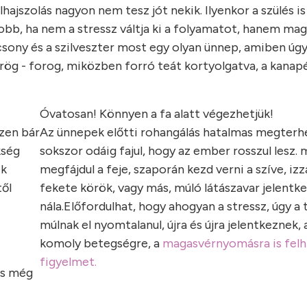
lhajszolás nagyon nem tesz jót nekik. Ilyenkor a szülés i
jobb, ha nem a stressz váltja ki a folyamatot, hanem mag
sony és a szilveszter most egy olyan ünnep, amiben úg
rög - forog, miközben forró teát kortyolgatva, a kanap
Óvatosan! Könnyen a fa alatt végezhetjük!
szen bár
Az ünnepek előtti rohangálás hatalmas megterhe
kség
sokszor odáig fajul, hogy az ember rosszul lesz.
ek
megfájdul a feje, szaporán kezd verni a szíve, izz
ől
fekete körök, vagy más, múló látászavar jelentke
nála.Előfordulhat, hogy ahogyan a stressz, úgy a
múlnak el nyomtalanul, újra és újra jelentkeznek,
komoly betegségre, a
magasvérnyomásra is felhí
figyelmet.
és még