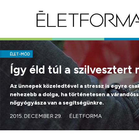
ÉLET-MÓD
Így éld túl a szilveszter
Az ünnepek közeledtével a stressz is egyre csa
nehezebb a dolga, ha történetesen a várandóssá
nőgyógyásza van a segítségünkre.
2015. DECEMBER 29.
ÉLETFORMA