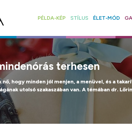
PÉLDA-KÉP
STÍLUS
ÉLET-MÓD
GA
t mindenórás terhesen
k nő, hogy minden jól menjen, a menüvel, és a taka
gának utolsó szakaszában van. A témában dr. Lőrin