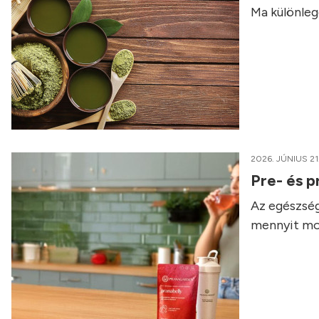
Ma különleg
2026. JÚNIUS 21
Pre- és p
Az egészség
mennyit mo