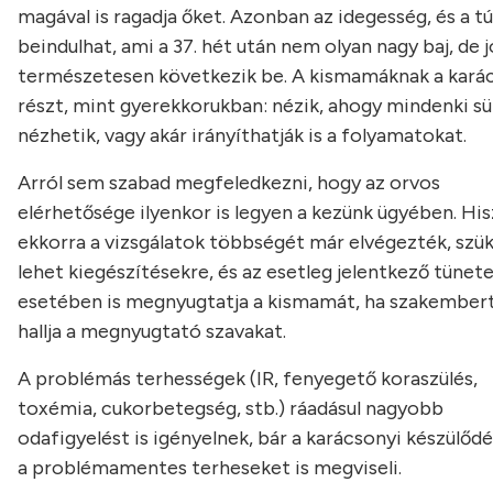
magával is ragadja őket. Azonban az idegesség, és a tú
beindulhat, ami a 37. hét után nem olyan nagy baj, de 
természetesen következik be. A kismamáknak a karác
részt, mint gyerekkorukban: nézik, ahogy mindenki sü
nézhetik, vagy akár irányíthatják is a folyamatokat.
Arról sem szabad megfeledkezni, hogy az orvos
elérhetősége ilyenkor is legyen a kezünk ügyében. Hi
ekkorra a vizsgálatok többségét már elvégezték, szü
lehet kiegészítésekre, és az esetleg jelentkező tünet
esetében is megnyugtatja a kismamát, ha szakembert
hallja a megnyugtató szavakat.
A problémás terhességek (IR, fenyegető koraszülés,
toxémia, cukorbetegség, stb.) ráadásul nagyobb
odafigyelést is igényelnek, bár a karácsonyi készülőd
a problémamentes terheseket is megviseli.