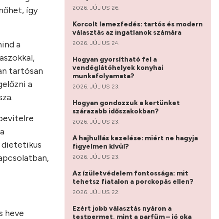
2026. JÚLIUS 26.
nőhet, így
Korcolt lemezfedés: tartós és modern
választás az ingatlanok számára
mind a
2026. JÚLIUS 24.
aszokkal,
Hogyan gyorsítható fel a
vendéglátóhelyek konyhai
ban tartósan
munkafolyamata?
gelőzni a
2026. JÚLIUS 23.
sza.
Hogyan gondozzuk a kertünket
szárazabb időszakokban?
bevitelre
2026. JÚLIUS 23.
 a
A hajhullás kezelése: miért ne hagyja
 dietetikus
figyelmen kívül?
kapcsolatban,
2026. JÚLIUS 23.
Az ízületvédelem fontossága: mit
tehetsz fiatalon a porckopás ellen?
2026. JÚLIUS 22.
Ezért jobb választás nyáron a
s heve
testpermet, mint a parfüm – jó oka