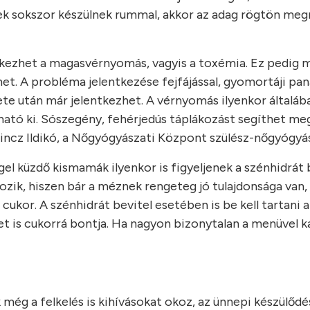
ek sokszor készülnek rummal, akkor az adag rögtön meg
tkezhet a magasvérnyomás, vagyis a toxémia. Ez pedig 
het. A probléma jelentkezése fejfájással, gyomortáji pan
 hete után már jelentkezhet. A vérnyomás ilyenkor általá
ható ki. Sószegény, fehérjedús táplákozást segíthet me
Lőrincz Ildikó, a Nőgyógyászati Központ szülész-nőgyógyá
gel küzdő kismamák ilyenkor is figyeljenek a szénhidrát 
ozik, hiszen bár a méznek rengeteg jó tulajdonsága van,
ukor. A szénhidrát bevitel esetében is be kell tartani a
ket is cukorrá bontja. Ha nagyon bizonytalan a menüvel 
még a felkelés is kihívásokat okoz, az ünnepi készülődé