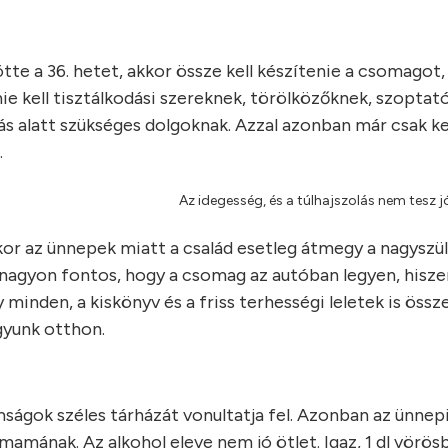
te a 36. hetet, akkor össze kell készítenie a csomagot,
e kell tisztálkodási szereknek, törölközőknek, szoptat
ás alatt szükséges dolgoknak. Azzal azonban már csak k
.
Az idegesség, és a túlhajszolás nem tesz j
ikor az ünnepek miatt a család esetleg átmegy a nagyszü
is nagyon fontos, hogy a csomag az autóban legyen, hisz
minden, a kiskönyv és a friss terhességi leletek is össz
agyunk otthon.
mságok széles tárházát vonultatja fel. Azonban az ünnepi 
amának. Az alkohol eleve nem jó ötlet. Igaz, 1 dl vörö