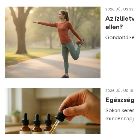
2026. JÚLIUS 22
Az ízület
ellen?
Gondoltál-e
2026. JÚLIUS 16.
Egészség
Sokan keres
mindennapja