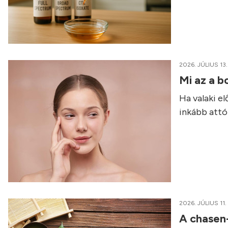
2026. JÚLIUS 13.
Mi az a b
Ha valaki e
inkább attól
2026. JÚLIUS 11.
A chasen