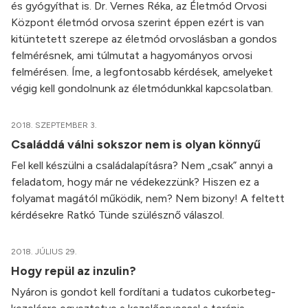
és gyógyíthat is. Dr. Vernes Réka, az Életmód Orvosi
Központ életmód orvosa szerint éppen ezért is van
kitüntetett szerepe az életmód orvoslásban a gondos
felmérésnek, ami túlmutat a hagyományos orvosi
felmérésen. Íme, a legfontosabb kérdések, amelyeket
végig kell gondolnunk az életmódunkkal kapcsolatban.
2018. SZEPTEMBER 3.
Családdá válni sokszor nem is olyan könnyű
Fel kell készülni a családalapításra? Nem „csak” annyi a
feladatom, hogy már ne védekezzünk? Hiszen ez a
folyamat magától működik, nem? Nem bizony! A feltett
kérdésekre Ratkó Tünde szülésznő válaszol.
2018. JÚLIUS 29.
Hogy repül az inzulin?
Nyáron is gondot kell fordítani a tudatos cukorbeteg-