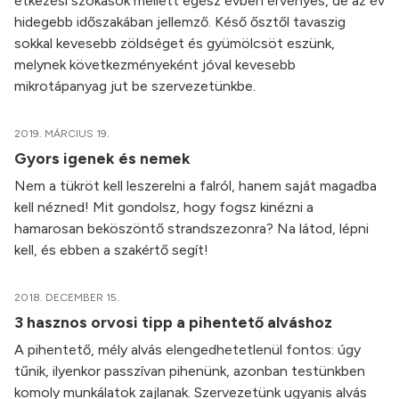
étkezési szokások mellett egész évben érvényes, de az év
hidegebb időszakában jellemző. Késő ősztől tavaszig
sokkal kevesebb zöldséget és gyümölcsöt eszünk,
melynek következményeként jóval kevesebb
mikrotápanyag jut be szervezetünkbe.
2019. MÁRCIUS 19.
Gyors igenek és nemek
Nem a tükröt kell leszerelni a falról, hanem saját magadba
kell nézned! Mit gondolsz, hogy fogsz kinézni a
hamarosan beköszöntő strandszezonra? Na látod, lépni
kell, és ebben a szakértő segít!
2018. DECEMBER 15.
3 hasznos orvosi tipp a pihentető alváshoz
A pihentető, mély alvás elengedhetetlenül fontos: úgy
tűnik, ilyenkor passzívan pihenünk, azonban testünkben
komoly munkálatok zajlanak. Szervezetünk ugyanis alvás