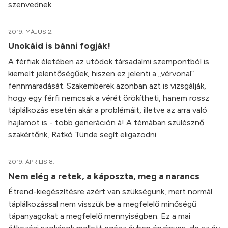
szenvednek.
2019. MÁJUS 2.
Unokáid is bánni fogják!
A férfiak életében az utódok társadalmi szempontból is
kiemelt jelentőségűek, hiszen ez jelenti a „vérvonal”
fennmaradását. Szakemberek azonban azt is vizsgálják,
hogy egy férfi nemcsak a vérét örökítheti, hanem rossz
táplálkozás esetén akár a problémáit, illetve az arra való
hajlamot is - több generáción á! A témában szülésznő
szakértőnk, Ratkó Tünde segít eligazodni.
2019. ÁPRILIS 8.
Nem elég a retek, a káposzta, meg a narancs
Étrend-kiegészítésre azért van szükségünk, mert normál
táplálkozással nem visszük be a megfelelő minőségű
tápanyagokat a megfelelő mennyiségben. Ez a mai