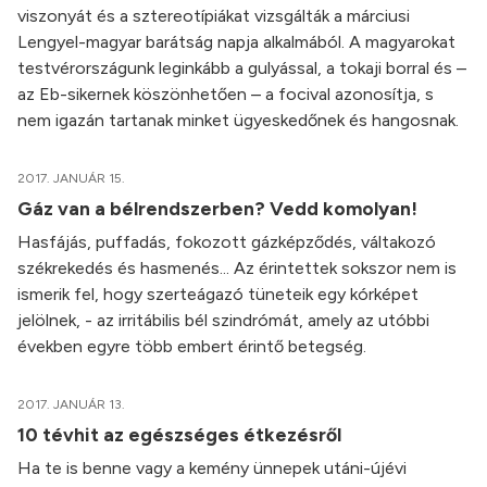
viszonyát és a sztereotípiákat vizsgálták a márciusi
Lengyel-magyar barátság napja alkalmából. A magyarokat
testvérországunk leginkább a gulyással, a tokaji borral és –
az Eb-sikernek köszönhetően – a focival azonosítja, s
nem igazán tartanak minket ügyeskedőnek és hangosnak.
2017. JANUÁR 15.
Gáz van a bélrendszerben? Vedd komolyan!
Hasfájás, puffadás, fokozott gázképződés, váltakozó
székrekedés és hasmenés... Az érintettek sokszor nem is
ismerik fel, hogy szerteágazó tüneteik egy kórképet
jelölnek, - az irritábilis bél szindrómát, amely az utóbbi
években egyre több embert érintő betegség.
2017. JANUÁR 13.
10 tévhit az egészséges étkezésről
Ha te is benne vagy a kemény ünnepek utáni-újévi