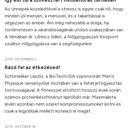
Az ünnepek közeledtével a stressz is egyre csak nő, hogy
minden jól menjen, a menüvel, és a takarítással is
végezzen az ember. Ám még nehezebb a dolga, ha
történetesen a várandósságának utolsó szakaszában van.
A témában dr. Lőrincz Ildikó, a Nőgyógyászati Központ
szülész-nőgyógyásza van a segítségünkre.
2015. DECEMBER 2.
Rázd fel az étkezésed!
Schönekker László, a BioTechUSA szponzorált Men’s
Physique versenyzője tisztában van a fehérjefogyasztás
fontosságával. A fitnesszel eltöltött hosszú évek során
számos proteinkészítményt kipróbált már. Maximalista
lévén azonban nem szeret kompromisszumokat kötni és
csak a legjobbak mellett kötelezi el magát.
2015. OKTÓBER 16.