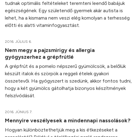
tudnak optimális feltételeket teremteni leendő babájuk
egészségének. Egy születendő gyermek akár autista is
lehet, ha a kismama nem veszi elég komolyan a terhesség
előtti és alatti vitaminfogyasztást.
2016. JÚLIUS 6.
Nem megy a pajzsmirigy és allergia
gyógyszerhez a grépfrútlé
A grépfrút és a pomelo népszerű gyümölcsök, a belőlük
készült italok és szörpök a reggeli ételek gyakori
összetevői. Ha gyógyszert is szedünk, akkor fontos tudni,
hogy a két gyümölcs gátolhatja bizonyos készítmények
felszívódását.
2016. JÚNIUS 7.
Mennyire veszélyesek a mindennapi nassolások?
Hogyan különböztethetjük meg a kis étkezéseket a