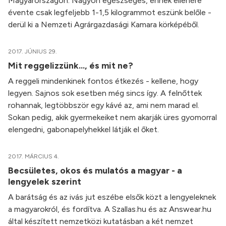
Magyarországon. Nagyon egészséges, ennek ellenére
évente csak legfeljebb 1-1,5 kilogrammot eszünk belőle -
derül ki a Nemzeti Agrárgazdasági Kamara körképéből.
2017. JÚNIUS 29.
Mit reggelizzünk…, és mit ne?
A reggeli mindenkinek fontos étkezés - kellene, hogy
legyen. Sajnos sok esetben még sincs így. A felnőttek
rohannak, legtöbbször egy kávé az, ami nem marad el.
Sokan pedig, akik gyermekeiket nem akarják üres gyomorral
elengedni, gabonapelyhekkel látják el őket.
2017. MÁRCIUS 4.
Becsületes, okos és mulatós a magyar - a
lengyelek szerint
A barátság és az ivás jut eszébe elsők közt a lengyeleknek
a magyarokról, és fordítva. A Szallas.hu és az Answear.hu
által készített nemzetközi kutatásban a két nemzet