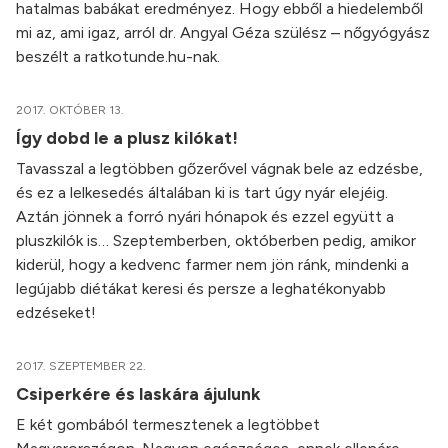
hatalmas babákat eredményez. Hogy ebből a hiedelemből
mi az, ami igaz, arról dr. Angyal Géza szülész – nőgyógyász
beszélt a ratkotunde.hu-nak.
2017. OKTÓBER 13.
Így dobd le a plusz kilókat!
Tavasszal a legtöbben gőzerővel vágnak bele az edzésbe,
és ez a lelkesedés általában ki is tart úgy nyár elejéig.
Aztán jönnek a forró nyári hónapok és ezzel együtt a
pluszkilók is… Szeptemberben, októberben pedig, amikor
kiderül, hogy a kedvenc farmer nem jön ránk, mindenki a
legújabb diétákat keresi és persze a leghatékonyabb
edzéseket!
2017. SZEPTEMBER 22.
Csiperkére és laskára ájulunk
E két gombából termesztenek a legtöbbet