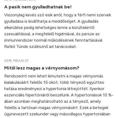
A pasik nem gyulladhatnak be!
Viszonylag kevés szó esik arról, hogy a férfi nemi szervek
gyulladása is kiválthatja a meddőséget. A gyulladás
elkerülése pedig lehetséges lenne a körültekintő
szexualitással, a megfelelő higiéniával, és persze az
immunrendszer normál működésének fenntartásával.
Ratkó Tünde szülésznő ad tanácsokat.
2019. MÁJUS 27.
Mitől lesz magas a vérnyomásom?
Rendszerint nem lehet kimutatni a magas vérnyomás
kialakulásáért felelős fő okot, több tényező együttes
hatása eredményezi a hypertonia létrejöttét. Ilyenkor
eszenciális hipertóniáról beszélünk. A hypertoniások 10 %-
ában azonban meghatározható az a tényező, amely
felelős a tartósan magas vérnyomásért. Ezek a betegek
úgynevezett szekunder vagy másodlagos hypertoniában