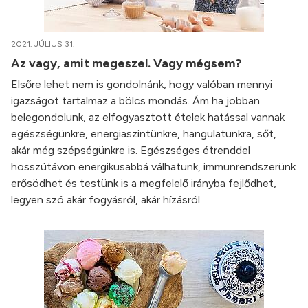
2021. JÚLIUS 31.
Az vagy, amit megeszel. Vagy mégsem?
Elsőre lehet nem is gondolnánk, hogy valóban mennyi
igazságot tartalmaz a bölcs mondás. Ám ha jobban
belegondolunk, az elfogyasztott ételek hatással vannak
egészségünkre, energiaszintünkre, hangulatunkra, sőt,
akár még szépségünkre is. Egészséges étrenddel
hosszútávon energikusabbá válhatunk, immunrendszerünk
erősödhet és testünk is a megfelelő irányba fejlődhet,
legyen szó akár fogyásról, akár hízásról.