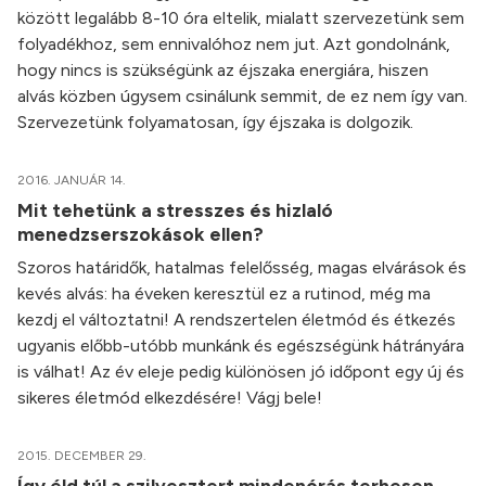
között legalább 8-10 óra eltelik, mialatt szervezetünk sem
folyadékhoz, sem ennivalóhoz nem jut. Azt gondolnánk,
hogy nincs is szükségünk az éjszaka energiára, hiszen
alvás közben úgysem csinálunk semmit, de ez nem így van.
Szervezetünk folyamatosan, így éjszaka is dolgozik.
2016. JANUÁR 14.
Mit tehetünk a stresszes és hizlaló
menedzserszokások ellen?
Szoros határidők, hatalmas felelősség, magas elvárások és
kevés alvás: ha éveken keresztül ez a rutinod, még ma
kezdj el változtatni! A rendszertelen életmód és étkezés
ugyanis előbb-utóbb munkánk és egészségünk hátrányára
is válhat! Az év eleje pedig különösen jó időpont egy új és
sikeres életmód elkezdésére! Vágj bele!
2015. DECEMBER 29.
Így éld túl a szilvesztert mindenórás terhesen