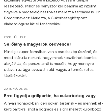
kezelésre egyeztetve a kezelőorvossal a terápia
részleteiről. Mikor és hányszor kell beadnia az inzulint,
figyelve a megfelelő használat mellett a tárolásra is. Dr.
Porochnavecz Marietta, a Cukorbetegközpont
diabetológusa lát el tanácsokkal.
2018. JÚLIUS 15.
Sellőlány a magyarok kedvence!
Mindig szuper formában van a csodaszép úszónő, és
most elárulta nekünk, hogy minek köszönheti bomba
alakját! Ja, és persze arról is mesélt, hogy mennyire
odavan az úgynevezett zöld, vagyis a természetes
táplálékokért.
2018. MÁJUS 25.
Erre figyelj a grillpartin, ha cukorbeteg vagy
A nyári hónapokban igen sokan tartanak - és mennek el -
kerti partikra, ahol a bogrács és a grill mellett különböző