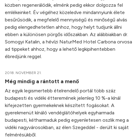
közben regenerálódik, elménk pedig ekkor dolgozza fel
emlékeinket. Év végéhez közeledve mindannyiunk élete
besűrűsödik, a megfelelő mennyiségű és minőségű alvás
pedig elengedhetetlen ahhoz, hogy helyt tudjunk állni
ebben a különösen pörgős időszakban. Az alábbiakban dr.
Somogyi Katalin, a hévízi NaturMed Hotel Carbona orvosa
ad tippeket ahhoz, hogy a lehető legkipihentebben
ébredjünk reggel.
2018. NOVEMBER 21.
Még mindig a rántott a menő
Az egyik legismertebb ételrendelő portál több száz
budapesti és vidéki étteremének jelenleg 10 %-a kínál
kifejezetten gyermekeknek készített fogásokat. A
gyerekmenüt kínáló vendéglátóhelyek egyharmada
budapesti, kétharmaduk pedig egyenletesen oszlik meg a
vidéki nagyvárosokban, az élen Szegeddel - derült ki saját
felmérésükből.