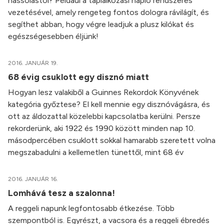
nassolástól? Például a táplálkozási napló rendszeres
vezetésével, amely rengeteg fontos dologra rávilágít, és
segíthet abban, hogy végre leadjuk a plusz kilókat és
egészségesebben éljünk!
2016. JANUÁR 19.
68 évig csuklott egy disznó miatt
Hogyan lesz valakiből a Guinnes Rekordok Könyvének
kategória győztese? El kell mennie egy disznóvágásra, és
ott az áldozattal közelebbi kapcsolatba kerülni. Persze
rekorderünk, aki 1922 és 1990 között minden nap 10.
másodpercében csuklott sokkal hamarabb szeretett volna
megszabadulni a kellemetlen tünettől, mint 68 év
2016. JANUÁR 16.
Lomhává tesz a szalonna!
A reggeli napunk legfontosabb étkezése. Több
szempontból is. Egyrészt, a vacsora és a reggeli ébredés