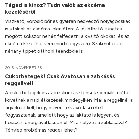
Téged is kínoz? Tudnivalók az ekcéma
kezeléséről
Viszkető, vöröslő bőr és gyakran nedvedző hólyagocskák
is utalnak az ekcéma jelenlétére.A jól látható tünetek
mögött sokszor nehéz felfedezni a kiváltó okokat, és az
ekcéma kezelése sem mindig egyszerű. Szakember ad
néhány tippet otthoni teendőkre is.
2016. NOVEMBER 28.
Cukorbetegek! Csak óvatosan a zabkásás
reggelivel!
A cukorbetegek és az inzulinrezisztensek speciális diétát
követnek a napi étkezések mindegyikén. Már a reggelinél is
figyelniük kell, hogy milyen felszívódású ételt
fogyasztanak, amellett hogy az laktató is legyen, és
hosszan energiával lásson el. Mi a helyzet a zabkásával?
Tényleg problémás reggeli lehet?