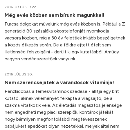
2016. OKTÓBER 22.
Még evés közben sem bírunk magunkkal!
Furcsa dolgokat művelünk még evés közben is. Például a Z
generáció 80 százaléka okostelefonját nyomkodja
vacsora közben, míg a 30 év felettiek inkább beszélgetnek
a közös étkezés során. De a földre ejtett ételt sem
illetlenség felszolgálni - derült ki egy kutatásból. Amúgy
nagyon vendégszeretőek vagyunk...
2016. JÚLIUS 30.
Nem szerencsejáték a várandósok vitaminja!
Pénzkidobás a terhesvitaminok szedése - állítja egy brit
kutató, akinek véleményét felkapta a világsajtó, de a
szakma vitatkozik vele. Az életadás magasztos jelensége
nem engedheti meg piaci szereplők, kontárok játékát,
hogy bármilyen megfontolásból megtévesszenek
babájukért epedőket olyan nézetekkel, melyek által nem