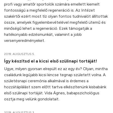
profi vagy amatőr sportolók számára emellett kiemelt
fontosságú a megfelelő regeneráció is. Az Intézet
szakértői ezért most tíz olyan fontos tudnivalót állítottak
össze, amelyek figyelembevételével megfelelő ütemű és
minőségű lehet a regeneráció. Ezek támogatják a
hatékonyabb edzésmunkát, valamint a jobb
versenyeredményeket.
2019. AUGUSZTUS 5.
Így készítsd el a kicsi első szülinapi tortáját!
Ugye, milyen gyorsan elrepült ez az egy év? Olyan, mintha
családunk legújabb kicsi kincse tegnap született volna. A
születésnapi ceremónia alkalmával is érdemes a
hozzátáplálást szem előtt tartva elkészítenünk kisbabánk
első szülinapi tortáját. Vida Ágnes, babapszichológus
osztja meg velünk gondolatait.
2019. AUGUSZTUS 3.