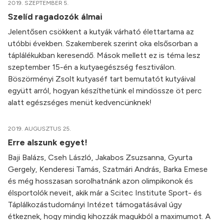
2019. SZEPTEMBER 5.
Szelíd ragadozók álmai
Jelentősen csökkent a kutyák várható élettartama az
utóbbi években. Szakemberek szerint oka elsősorban a
táplálékukban keresendő. Mások mellett ez is téma lesz
szeptember 15-én a kutyaegészség fesztiválon.
Böszörményi Zsolt kutyaséf tart bemutatót kutyáival
együtt arról, hogyan készíthetünk el mindössze öt perc
alatt egészséges menüt kedvencünknek!
2019. AUGUSZTUS 25.
Erre alszunk egyet!
Baji Balázs, Cseh László, Jakabos Zsuzsanna, Gyurta
Gergely, Kenderesi Tamás, Szatmári András, Barka Emese
és még hosszasan sorolhatnánk azon olimpikonok és
élsportolók neveit, akik már a Scitec Institute Sport- és
Táplálkozástudományi Intézet támogatásával úgy
étkeznek, hogy mindig kihozzák magukból a maximumot. A