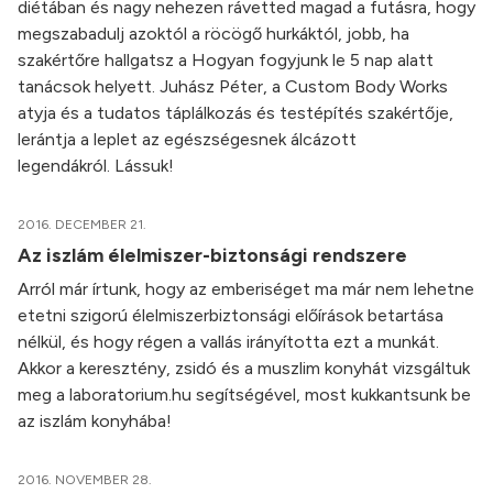
diétában és nagy nehezen rávetted magad a futásra, hogy
megszabadulj azoktól a röcögő hurkáktól, jobb, ha
szakértőre hallgatsz a Hogyan fogyjunk le 5 nap alatt
tanácsok helyett. Juhász Péter, a Custom Body Works
atyja és a tudatos táplálkozás és testépítés szakértője,
lerántja a leplet az egészségesnek álcázott
legendákról. Lássuk!
2016. DECEMBER 21.
Az iszlám élelmiszer-biztonsági rendszere
Arról már írtunk, hogy az emberiséget ma már nem lehetne
etetni szigorú élelmiszerbiztonsági előírások betartása
nélkül, és hogy régen a vallás irányította ezt a munkát.
Akkor a keresztény, zsidó és a muszlim konyhát vizsgáltuk
meg a laboratorium.hu segítségével, most kukkantsunk be
az iszlám konyhába!
2016. NOVEMBER 28.