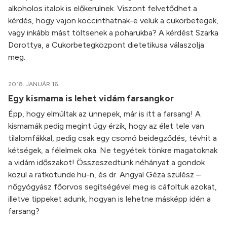
alkoholos italok is előkerülnek. Viszont felvetődhet a
kérdés, hogy vajon koccinthatnak-e velük a cukorbetegek,
vagy inkább mást töltsenek a poharukba? A kérdést Szarka
Dorottya, a Cukorbetegközpont dietetikusa válaszolja
meg.
2018. JANUÁR 16.
Egy kismama is lehet vidám farsangkor
Épp, hogy elmúltak az ünnepek, már is itt a farsang! A
kismamák pedig megint úgy érzik, hogy az élet tele van
tilalomfákkal, pedig csak egy csomó beidegződés, tévhit a
kétségek, a félelmek oka. Ne tegyétek tönkre magatoknak
a vidám időszakot! Összeszedtünk néhányat a gondok
közül a ratkotunde.hu-n, és dr. Angyal Géza szülész –
nőgyógyász főorvos segítségével meg is cáfoltuk azokat,
illetve tippeket adunk, hogyan is lehetne másképp idén a
farsang?