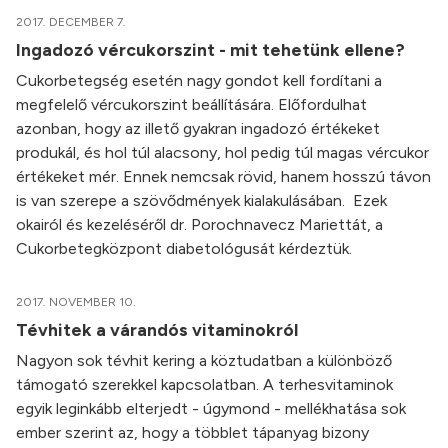
2017. DECEMBER 7.
Ingadozó vércukorszint - mit tehetünk ellene?
Cukorbetegség esetén nagy gondot kell fordítani a
megfelelő vércukorszint beállítására. Előfordulhat
azonban, hogy az illető gyakran ingadozó értékeket
produkál, és hol túl alacsony, hol pedig túl magas vércukor
értékeket mér. Ennek nemcsak rövid, hanem hosszú távon
is van szerepe a szövődmények kialakulásában. Ezek
okairól és kezeléséről dr. Porochnavecz Mariettát, a
Cukorbetegközpont diabetológusát kérdeztük.
2017. NOVEMBER 10.
Tévhitek a várandós vitaminokról
Nagyon sok tévhit kering a köztudatban a különböző
támogató szerekkel kapcsolatban. A terhesvitaminok
egyik leginkább elterjedt - úgymond - mellékhatása sok
ember szerint az, hogy a többlet tápanyag bizony