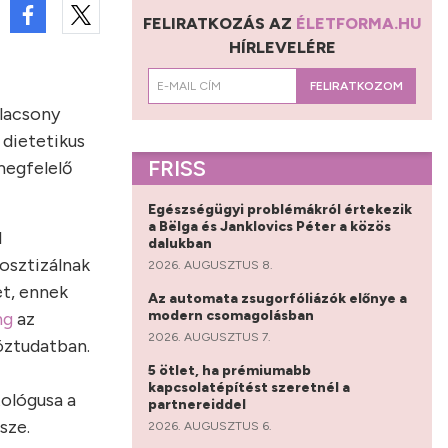
FELIRATKOZÁS AZ
ÉLETFORMA.HU
HÍRLEVELÉRE
FELIRATKOZOM
alacsony
 dietetikus
FRISS
megfelelő
Egészségügyi problémákról értekezik
a Bëlga és Janklovics Péter a közös
l
dalukban
osztizálnak
2026. AUGUSZTUS 8.
t, ennek
Az automata zsugorfóliázók előnye a
modern csomagolásban
ng
az
2026. AUGUSZTUS 7.
öztudatban.
5 ötlet, ha prémiumabb
kapcsolatépítést szeretnél a
ológusa a
partnereiddel
sze.
2026. AUGUSZTUS 6.