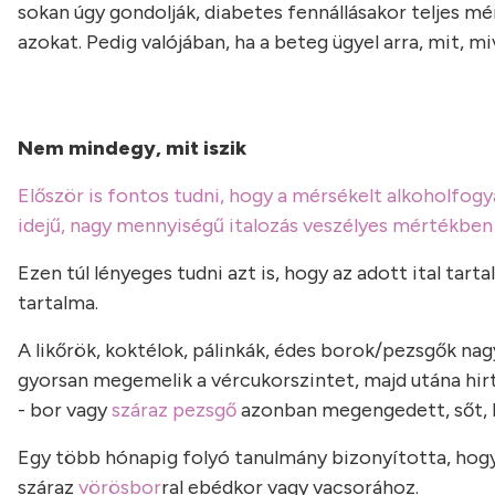
sokan úgy gondolják, diabetes fennállásakor teljes m
azokat. Pedig valójában, ha a beteg ügyel arra, mit, m
Nem mindegy, mit iszik
Először is fontos tudni, hogy a mérsékelt alkoholfo
idejű, nagy mennyiségű italozás veszélyes mértékben 
Ezen túl lényeges tudni azt is, hogy az adott ital tar
tartalma.
A likőrök, koktélok, pálinkák, édes borok/pezsgők nagy
gyorsan megemelik a vércukorszintet, majd utána hirt
- bor vagy
száraz pezsgő
azonban megengedett, sőt, b
Egy több hónapig folyó tanulmány bizonyította, hogy
száraz
vörösbor
ral ebédkor vagy vacsorához.