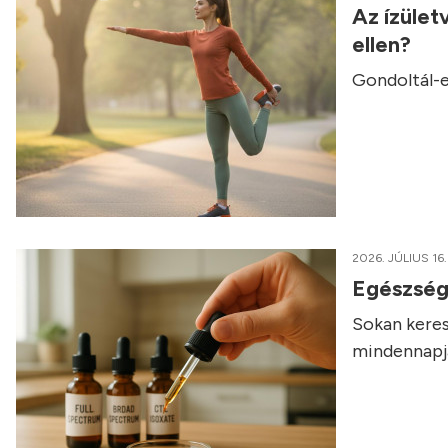
Az ízület
ellen?
Gondoltál-e
2026. JÚLIUS 16.
Egészség
Sokan keres
mindennapja