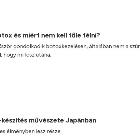
otox és miért nem kell tőle félni?
lőször gondolkodik botoxkezelésen, általában nem a szúr
, hogy mi lesz utána.
-készítés művészete Japánban
es élményben lesz része.