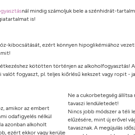
ogyasztás
nál mindig számoljuk bele a szénhidrát-tartalm
iatartalmat is!
ükóz-kibocsátását, ezért könnyen hipoglikémiához vezet
amit!
 étkezéshez kötötten történjen az alkoholfogyasztás! A
i valót fogyaszt, pl. teljes kiőrlésű kekszet vagy ropit - j
Ne a cukorbetegség állítsa
tavaszi lendületedet!
oz, amikor az embert
Nincs jobb módszer a téli l
ami odafigyelés nélkül
elűzésére, mint új erővel vá
Ha azonban alkoholt
tavasznak. A megújulás idő
b, ezért ekkor vagy kerülje