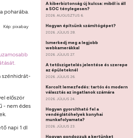
A kiberbiztonság új kulcsa: miből is áll
a SOC ténylegesen?
 a poharába.
2026. AUGUSZTUS 6.
Hogyan építsünk számítógépet?
Kép: pixabay
2026. JÚLIUS 28.
Ismerkedj meg a legjobb
webkamerákkal
 huzamosabb
2026. JÚLIUS 27.
átását.
A tetőszigetelés jelentése és szerepe
az épületeknél
a szénhidrát-
2026. JÚLIUS 26.
Korcolt lemezfedés: tartós és modern
választás az ingatlanok számára
el először
2026. JÚLIUS 24.
gű - nem édes
Hogyan gyorsítható fel a
ek.
vendéglátóhelyek konyhai
munkafolyamata?
2026. JÚLIUS 23.
ő napi 1 dl
Hogyan gondozzuk a kertünket