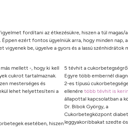
figyelmet fordítani az étkezésükre, hiszen a túl magas/
 Éppen ezért fontos ügyelniük arra, hogy minden nap, a
t vigyenek be, ügyelve a gyors és a lassú szénhidrátok 
ás mellett -, hogy ki kell
5 tévhit a cukorbetegségrő
lyek cukrot tartalmaznak.
Egyre több embernél diagn
iszen mesterséges és
2-es típusú cukorbetegsége
ekül lehet helyettesíteni a
ellenére
több tévhit is keri
állapottal kapcsolatban a k
Dr. Bibok György, a
Cukorbetegközpont diabet
leggyakoribbakat szedte ös
orbetegek esetében, hiszen