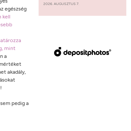
yes
2026. AUGUSZTUS 7.
az egészség
 kell
esebb
határozza
g, mint
n a
 mértéket
et akadály,
kásokat
!
, sem pedig a