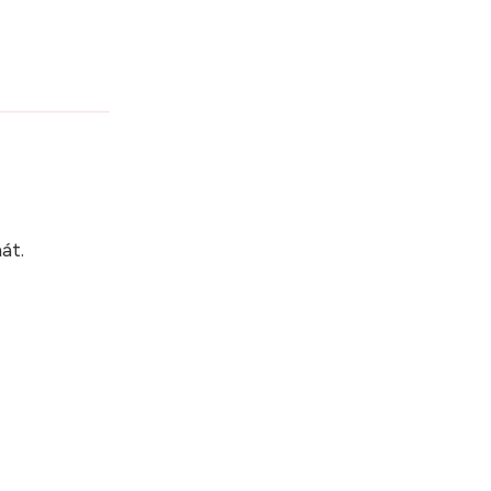
?
át.