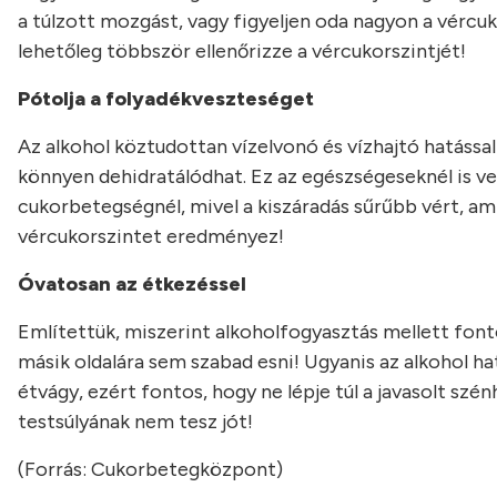
a túlzott mozgást, vagy figyeljen oda nagyon a vércuk
lehetőleg többször ellenőrizze a vércukorszintjét!
Pótolja a folyadékveszteséget
Az alkohol köztudottan vízelvonó és vízhajtó hatással 
könnyen dehidratálódhat. Ez az egészségeseknél is ve
cukorbetegségnél, mivel a kiszáradás sűrűbb vért, a
vércukorszintet eredményez!
Óvatosan az étkezéssel
Említettük, miszerint alkoholfogyasztás mellett fonto
másik oldalára sem szabad esni! Ugyanis az alkohol h
étvágy, ezért fontos, hogy ne lépje túl a javasolt sz
testsúlyának nem tesz jót!
(Forrás: Cukorbetegközpont)