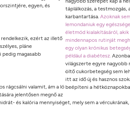
nagyobb szerepet kap a hel
orszintjére, egyen, és
táplálkozás, a testmozgás, 
karbantartása.
Azoknak sem
lemondaniuk egy egészség
életmód kialakításáról, akik
rendelkezik, ezért az illető
mindennapos rutinját meg
szélyes, pláne
egy olyan krónikus betegsé
mi pedig magasabb
például a diabétesz.
Azonba
világszerte egyre nagyobb
öltő cukorbetegség sem leh
itt az idő új és hasznos szo
s rágcsálni valamit, ám a ló
beépíteni a hétköznapokba
atására jelentősen megnő az
énhidrát- és kalória mennyiséget, mely sem a vércukrának