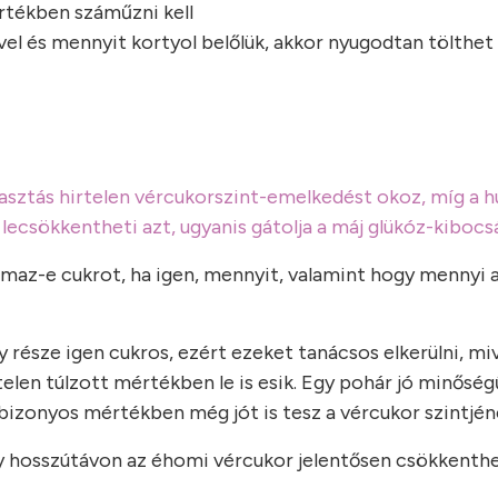
értékben száműzni kell
ivel és mennyit kortyol belőlük, akkor nyugodtan tölthet
gyasztás hirtelen vércukorszint-emelkedést okoz, míg a
lecsökkentheti azt, ugyanis gátolja a máj glükóz-kibocs
talmaz-e cukrot, ha igen, mennyit, valamint hogy mennyi 
 része igen cukros, ezért ezeket tanácsos elkerülni, miv
elen túlzott mértékben le is esik. Egy pohár jó minősé
izonyos mértékben még jót is tesz a vércukor szintjén
 hosszútávon az éhomi vércukor jelentősen csökkenthet