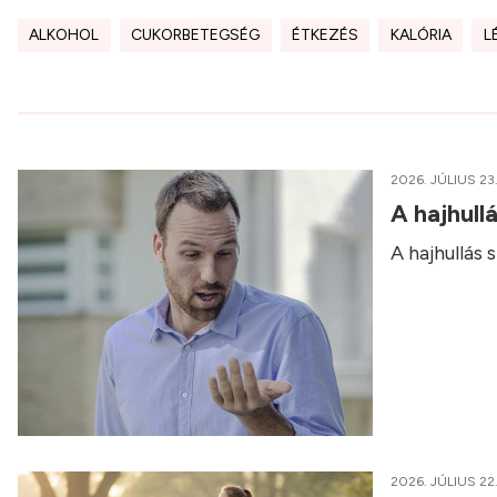
ALKOHOL
CUKORBETEGSÉG
ÉTKEZÉS
KALÓRIA
L
2026. JÚLIUS 23
A hajhull
A hajhullás
2026. JÚLIUS 22