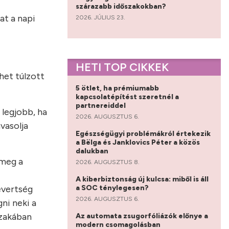
szárazabb időszakokban?
at a napi
2026. JÚLIUS 23.
HETI TOP CIKKEK
het túlzott
5 ötlet, ha prémiumabb
kapcsolatépítést szeretnél a
partnereiddel
 legjobb, ha
2026. AUGUSZTUS 6.
avasolja
Egészségügyi problémákról értekezik
a Bëlga és Janklovics Péter a közös
dalukban
 meg a
2026. AUGUSZTUS 8.
A kiberbiztonság új kulcsa: miből is áll
a SOC ténylegesen?
evertség
2026. AUGUSZTUS 6.
gni neki a
szakában
Az automata zsugorfóliázók előnye a
modern csomagolásban