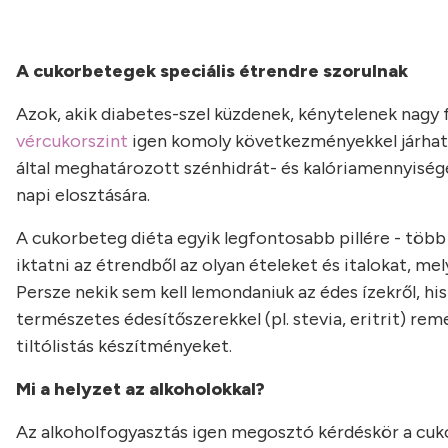
A cukorbetegek speciális étrendre szorulnak
Azok, akik diabetes-szel küzdenek, kénytelenek nagy 
vércukorszint
igen komoly következményekkel járhat.
által meghatározott szénhidrát- és kalóriamennyisége
napi elosztására.
A cukorbeteg diéta egyik legfontosabb pillére - több m
iktatni az étrendből az olyan ételeket és italokat, me
Persze nekik sem kell lemondaniuk az édes ízekről, h
természetes édesítőszerekkel (pl. stevia, eritrit) rem
tiltólistás készítményeket.
Mi a helyzet az alkoholokkal?
Az alkoholfogyasztás igen megosztó kérdéskör a cuk