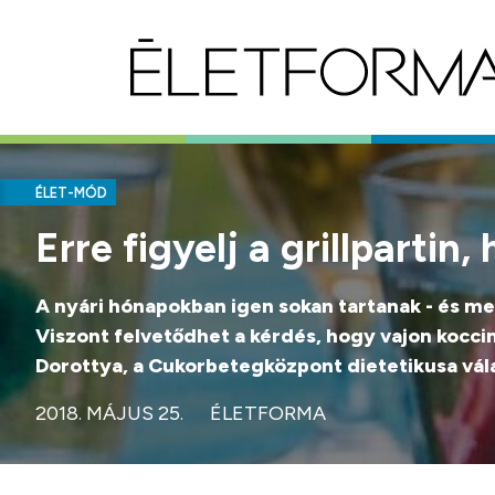
ÉLET-MÓD
Erre figyelj a grillparti
A nyári hónapokban igen sokan tartanak - és menne
Viszont felvetődhet a kérdés, hogy vajon kocci
Dorottya, a Cukorbetegközpont dietetikusa vál
2018. MÁJUS 25.
ÉLETFORMA