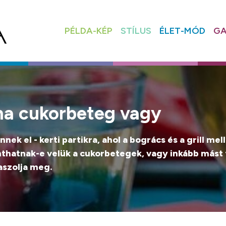
PÉLDA-KÉP
STÍLUS
ÉLET-MÓD
GA
n, ha cukorbeteg vagy
k el - kerti partikra, ahol a bogrács és a grill mell
nthatnak-e velük a cukorbetegek, vagy inkább mást
aszolja meg.