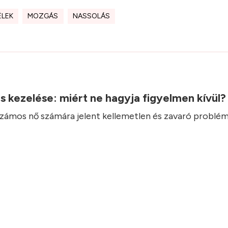
ÉLEK
MOZGÁS
NASSOLÁS
.
ás kezelése: miért ne hagyja figyelmen kívül
 számos nő számára jelent kellemetlen és zavaró problém
.