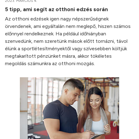
2023. MÁRCIUS 4.
5 tipp, ami segít az otthoni edzés során
Az otthoni edzések igen nagy népszerűségnek
örvendenek, ami egyáltalán nem meglepő, hiszen számos
előnnyel rendelkeznek. Ha például időhiányban
szenvedünk, nem szeretünk mások előtt tornázni, távol
élünk a sportlétesítményektől vagy szívesebben költjük
megtakarított pénzünket másra, akkor tökéletes
megoldás számunkra az otthoni mozgás.