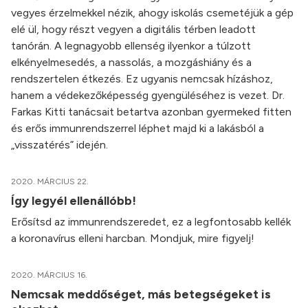
vegyes érzelmekkel nézik, ahogy iskolás csemetéjük a gép
elé ül, hogy részt vegyen a digitális térben leadott
tanórán. A legnagyobb ellenség ilyenkor a túlzott
elkényelmesedés, a nassolás, a mozgáshiány és a
rendszertelen étkezés. Ez ugyanis nemcsak hízáshoz,
hanem a védekezőképesség gyengüléséhez is vezet. Dr.
Farkas Kitti tanácsait betartva azonban gyermeked fitten
és erős immunrendszerrel léphet majd ki a lakásból a
„visszatérés” idején.
2020. MÁRCIUS 22.
Így legyél ellenállóbb!
Erősítsd az immunrendszeredet, ez a legfontosabb kellék
a koronavírus elleni harcban. Mondjuk, mire figyelj!
2020. MÁRCIUS 16.
Nemcsak meddőséget, más betegségeket is