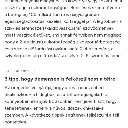
Minden negyedik magyar halála közvetve vagy közvetlenül
összefügg a cukorbetegséggel. Becslések szerint évente
a betegség 100 milliárd forintos nagyságrendű
egészségbiztosítási kezelési költséggel jár. A legtöbben a
szív- és érrendszeri (kardiovaszkuláris) szövődmények
miatt veszítik életüket, ami annak fényében nem meglepő,
hogy a 2-es típusú cukorbetegség a koszorúérbetegség
és a stroke előfordulási gyakoriságát 2-4 szeresére, a
szívelégtelenség előfordulási esélyét 2-6-szorosára emeli.
2019. OKTÓBER 27.
3 tipp, hogy demensen is felkészülhess a télre
Az öregedés velejárója, hogy a test nehezebben
alkalmazkodik a hideghez, és a téli betegségeket is
könnyebben elkapjuk. Ez azonban nem jelenti azt, hogy
tehetetlenek lennénk a hűvös időszak kihívásaival
szemben. A következő tippek segítenek felkészülni a téli
hónapokra.