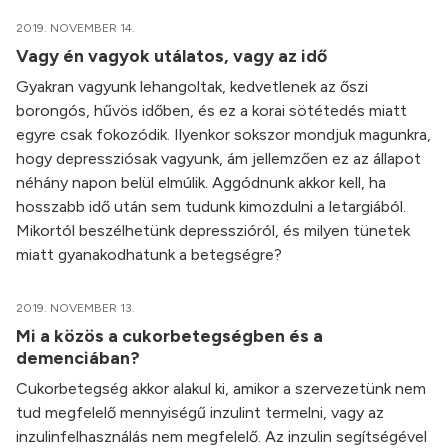
2019. NOVEMBER 14.
Vagy én vagyok utálatos, vagy az idő
Gyakran vagyunk lehangoltak, kedvetlenek az őszi
borongós, hűvös időben, és ez a korai sötétedés miatt
egyre csak fokozódik. Ilyenkor sokszor mondjuk magunkra,
hogy depressziósak vagyunk, ám jellemzően ez az állapot
néhány napon belül elmúlik. Aggódnunk akkor kell, ha
hosszabb idő után sem tudunk kimozdulni a letargiából.
Mikortól beszélhetünk depresszióról, és milyen tünetek
miatt gyanakodhatunk a betegségre?
2019. NOVEMBER 13.
Mi a közös a cukorbetegségben és a
demenciában?
Cukorbetegség akkor alakul ki, amikor a szervezetünk nem
tud megfelelő mennyiségű inzulint termelni, vagy az
inzulinfelhasználás nem megfelelő. Az inzulin segítségével