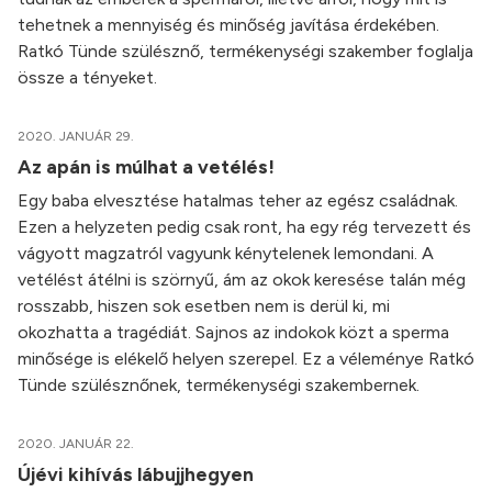
tehetnek a mennyiség és minőség javítása érdekében.
Ratkó Tünde szülésznő, termékenységi szakember foglalja
össze a tényeket.
2020. JANUÁR 29.
Az apán is múlhat a vetélés!
Egy baba elvesztése hatalmas teher az egész családnak.
Ezen a helyzeten pedig csak ront, ha egy rég tervezett és
vágyott magzatról vagyunk kénytelenek lemondani. A
vetélést átélni is szörnyű, ám az okok keresése talán még
rosszabb, hiszen sok esetben nem is derül ki, mi
okozhatta a tragédiát. Sajnos az indokok közt a sperma
minősége is elékelő helyen szerepel. Ez a véleménye Ratkó
Tünde szülésznőnek, termékenységi szakembernek.
2020. JANUÁR 22.
Újévi kihívás lábujjhegyen