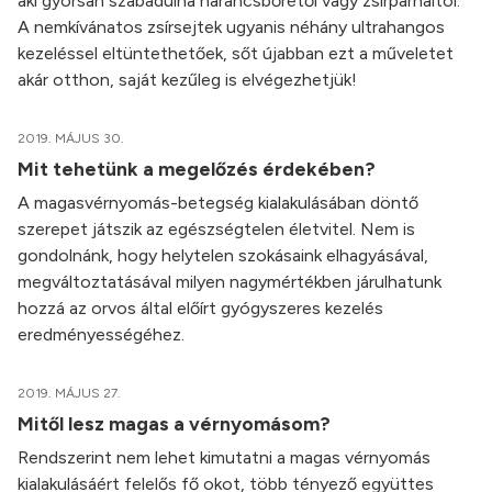
aki gyorsan szabadulna narancsbőrétől vagy zsírpárnáitól.
A nemkívánatos zsírsejtek ugyanis néhány ultrahangos
kezeléssel eltüntethetőek, sőt újabban ezt a műveletet
akár otthon, saját kezűleg is elvégezhetjük!
2019. MÁJUS 30.
Mit tehetünk a megelőzés érdekében?
A magasvérnyomás-betegség kialakulásában döntő
szerepet játszik az egészségtelen életvitel. Nem is
gondolnánk, hogy helytelen szokásaink elhagyásával,
megváltoztatásával milyen nagymértékben járulhatunk
hozzá az orvos által előírt gyógyszeres kezelés
eredményességéhez.
2019. MÁJUS 27.
Mitől lesz magas a vérnyomásom?
Rendszerint nem lehet kimutatni a magas vérnyomás
kialakulásáért felelős fő okot, több tényező együttes