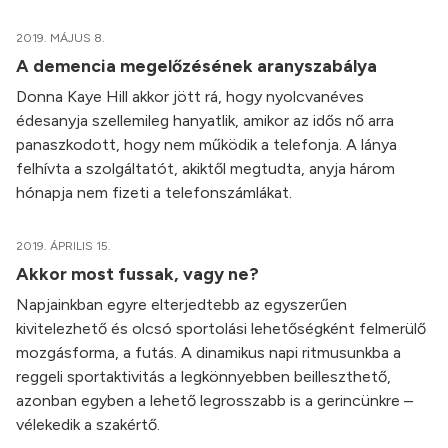
2019. MÁJUS 8.
A demencia megelőzésének aranyszabálya
Donna Kaye Hill akkor jött rá, hogy nyolcvanéves
édesanyja szellemileg hanyatlik, amikor az idős nő arra
panaszkodott, hogy nem működik a telefonja. A lánya
felhívta a szolgáltatót, akiktől megtudta, anyja három
hónapja nem fizeti a telefonszámlákat.
2019. ÁPRILIS 15.
Akkor most fussak, vagy ne?
Napjainkban egyre elterjedtebb az egyszerűen
kivitelezhető és olcsó sportolási lehetőségként felmerülő
mozgásforma, a futás. A dinamikus napi ritmusunkba a
reggeli sportaktivitás a legkönnyebben beilleszthető,
azonban egyben a lehető legrosszabb is a gerincünkre –
vélekedik a szakértő.