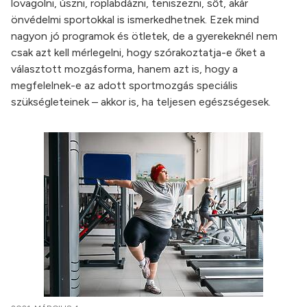
lovagolni, úszni, röplabdázni, teniszezni, sőt, akár
önvédelmi sportokkal is ismerkedhetnek. Ezek mind
nagyon jó programok és ötletek, de a gyerekeknél nem
csak azt kell mérlegelni, hogy szórakoztatja-e őket a
választott mozgásforma, hanem azt is, hogy a
megfelelnek-e az adott sportmozgás speciális
szükségleteinek – akkor is, ha teljesen egészségesek.