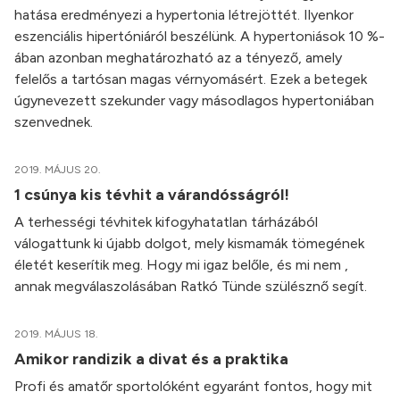
hatása eredményezi a hypertonia létrejöttét. Ilyenkor
eszenciális hipertóniáról beszélünk. A hypertoniások 10 %-
ában azonban meghatározható az a tényező, amely
felelős a tartósan magas vérnyomásért. Ezek a betegek
úgynevezett szekunder vagy másodlagos hypertoniában
szenvednek.
2019. MÁJUS 20.
1 csúnya kis tévhit a várandósságról!
A terhességi tévhitek kifogyhatatlan tárházából
válogattunk ki újabb dolgot, mely kismamák tömegének
életét keserítik meg. Hogy mi igaz belőle, és mi nem ,
annak megválaszolásában Ratkó Tünde szülésznő segít.
2019. MÁJUS 18.
Amikor randizik a divat és a praktika
Profi és amatőr sportolóként egyaránt fontos, hogy mit