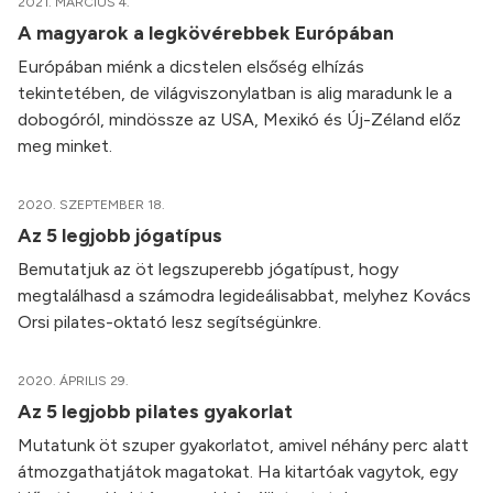
2021. MÁRCIUS 4.
A magyarok a legkövérebbek Európában
Európában miénk a dicstelen elsőség elhízás
tekintetében, de világviszonylatban is alig maradunk le a
dobogóról, mindössze az USA, Mexikó és Új-Zéland előz
meg minket.
2020. SZEPTEMBER 18.
Az 5 legjobb jógatípus
Bemutatjuk az öt legszuperebb jógatípust, hogy
megtalálhasd a számodra legideálisabbat, melyhez Kovács
Orsi pilates-oktató lesz segítségünkre.
2020. ÁPRILIS 29.
Az 5 legjobb pilates gyakorlat
Mutatunk öt szuper gyakorlatot, amivel néhány perc alatt
átmozgathatjátok magatokat. Ha kitartóak vagytok, egy