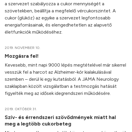
a szervezet szabályozza a cukor mennyiségét a
szövetekben, beállítja a megfelelő vércukorszintet. A
cukor (glükóz) az egyike a szervezet legfontosabb
energiaforrásainak, és elengedhetetlen az alapvető
életfunkciók működéséhez.
2019. NOVEMBER 10.
Mozgásra fel!
Kevesebb, mint napi 9000 lépés megtételével már sikerrel
vesszük fel a harcot az Alzheimer-kór kialakulásával
szemben – derül ki egy kutatásból. A JAMA Neurology
szaklapban közölt vizsgálatban a testmozgás hatását
figyelték meg az idősek idegrendszeri működésére.
2019. OKTÓBER 31.
Szív- és érrendszeri szövődmények miatt hal
meg a legtöbb cukorbeteg