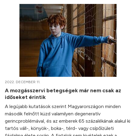
2022. DECEMBER 11.
A mozgásszervi betegségek már nem csak az
időseket érintik
A legújabb kutatások szerint Magyarországon minden
második felnőtt küzd valamilyen degeneratív
gerincproblémával, és az emberek 65 százalékának alakul ki
tartós váll-, könyök-, boka-, térd- vagy csípőízületi
fájdalma élete során. A fiatalok sem kivételek ezek a