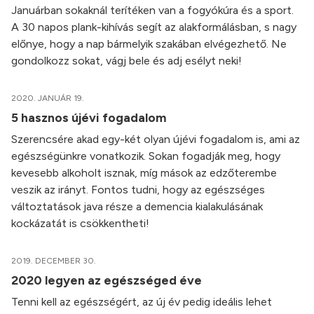
Januárban sokaknál terítéken van a fogyókúra és a sport.
A 30 napos plank-kihívás segít az alakformálásban, s nagy
előnye, hogy a nap bármelyik szakában elvégezhető. Ne
gondolkozz sokat, vágj bele és adj esélyt neki!
2020. JANUÁR 19.
5 hasznos újévi fogadalom
Szerencsére akad egy-két olyan újévi fogadalom is, ami az
egészségünkre vonatkozik. Sokan fogadják meg, hogy
kevesebb alkoholt isznak, míg mások az edzőterembe
veszik az irányt. Fontos tudni, hogy az egészséges
változtatások java része a demencia kialakulásának
kockázatát is csökkentheti!
2019. DECEMBER 30.
2020 legyen az egészséged éve
Tenni kell az egészségért, az új év pedig ideális lehet