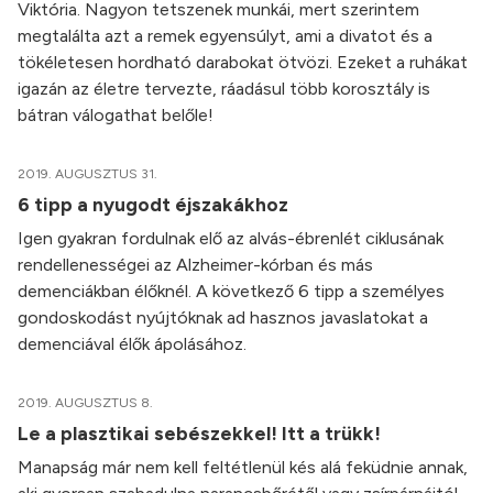
Viktória. Nagyon tetszenek munkái, mert szerintem
megtalálta azt a remek egyensúlyt, ami a divatot és a
tökéletesen hordható darabokat ötvözi. Ezeket a ruhákat
igazán az életre tervezte, ráadásul több korosztály is
bátran válogathat belőle!
2019. AUGUSZTUS 31.
6 tipp a nyugodt éjszakákhoz
Igen gyakran fordulnak elő az alvás-ébrenlét ciklusának
rendellenességei az Alzheimer-kórban és más
demenciákban élőknél. A következő 6 tipp a személyes
gondoskodást nyújtóknak ad hasznos javaslatokat a
demenciával élők ápolásához.
2019. AUGUSZTUS 8.
Le a plasztikai sebészekkel! Itt a trükk!
Manapság már nem kell feltétlenül kés alá feküdnie annak,