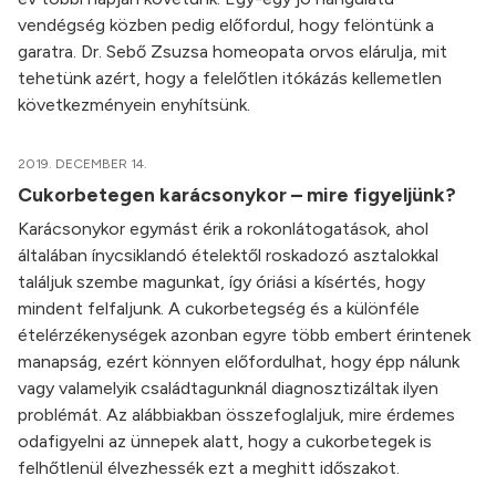
vendégség közben pedig előfordul, hogy felöntünk a
garatra. Dr. Sebő Zsuzsa homeopata orvos elárulja, mit
tehetünk azért, hogy a felelőtlen itókázás kellemetlen
következményein enyhítsünk.
2019. DECEMBER 14.
Cukorbetegen karácsonykor – mire figyeljünk?
Karácsonykor egymást érik a rokonlátogatások, ahol
általában ínycsiklandó ételektől roskadozó asztalokkal
találjuk szembe magunkat, így óriási a kísértés, hogy
mindent felfaljunk. A cukorbetegség és a különféle
ételérzékenységek azonban egyre több embert érintenek
manapság, ezért könnyen előfordulhat, hogy épp nálunk
vagy valamelyik családtagunknál diagnosztizáltak ilyen
problémát. Az alábbiakban összefoglaljuk, mire érdemes
odafigyelni az ünnepek alatt, hogy a cukorbetegek is
felhőtlenül élvezhessék ezt a meghitt időszakot.