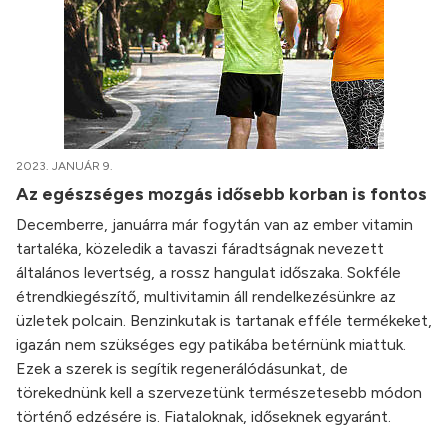
2023. JANUÁR 9.
Az egészséges mozgás idősebb korban is fontos
Decemberre, januárra már fogytán van az ember vitamin
tartaléka, közeledik a tavaszi fáradtságnak nevezett
általános levertség, a rossz hangulat időszaka. Sokféle
étrendkiegészítő, multivitamin áll rendelkezésünkre az
üzletek polcain. Benzinkutak is tartanak efféle termékeket,
igazán nem szükséges egy patikába betérnünk miattuk.
Ezek a szerek is segítik regenerálódásunkat, de
törekednünk kell a szervezetünk természetesebb módon
történő edzésére is. Fiataloknak, időseknek egyaránt.