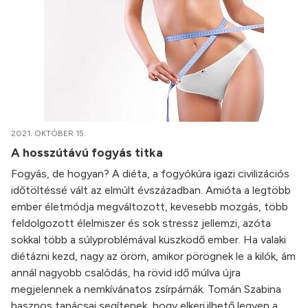
2021. OKTÓBER 15.
A hosszútávú fogyás titka
Fogyás, de hogyan? A diéta, a fogyókúra igazi civilizációs
időtöltéssé vált az elmúlt évszázadban. Amióta a legtöbb
ember életmódja megváltozott, kevesebb mozgás, több
feldolgozott élelmiszer és sok stressz jellemzi, azóta
sokkal több a súlyproblémával küszködő ember. Ha valaki
diétázni kezd, nagy az öröm, amikor pörögnek le a kilók, ám
annál nagyobb csalódás, ha rövid idő múlva újra
megjelennek a nemkívánatos zsírpárnák. Tomán Szabina
hasznos tanácsai segítenek, hogy elkerülhető legyen a