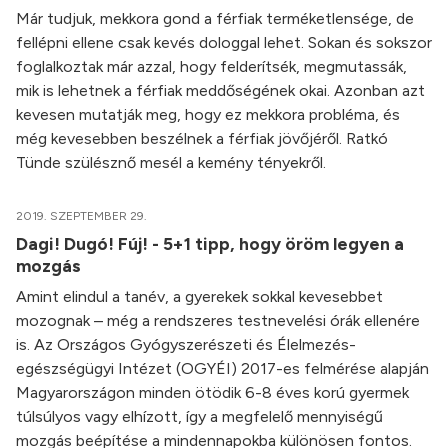
Már tudjuk, mekkora gond a férfiak terméketlensége, de
fellépni ellene csak kevés dologgal lehet. Sokan és sokszor
foglalkoztak már azzal, hogy felderítsék, megmutassák,
mik is lehetnek a férfiak meddőségének okai. Azonban azt
kevesen mutatják meg, hogy ez mekkora probléma, és
még kevesebben beszélnek a férfiak jövőjéről. Ratkó
Tünde szülésznő mesél a kemény tényekről.
2019. SZEPTEMBER 29.
Dagi! Dugó! Fúj! - 5+1 tipp, hogy öröm legyen a
mozgás
Amint elindul a tanév, a gyerekek sokkal kevesebbet
mozognak – még a rendszeres testnevelési órák ellenére
is. Az Országos Gyógyszerészeti és Élelmezés-
egészségügyi Intézet (OGYÉI) 2017-es felmérése alapján
Magyarországon minden ötödik 6-8 éves korú gyermek
túlsúlyos vagy elhízott, így a megfelelő mennyiségű
mozgás beépítése a mindennapokba különösen fontos.