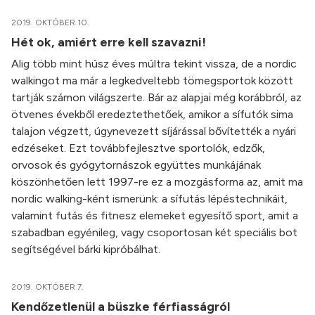
2019. OKTÓBER 10.
Hét ok, amiért erre kell szavazni!
Alig több mint húsz éves múltra tekint vissza, de a nordic
walkingot ma már a legkedveltebb tömegsportok között
tartják számon világszerte. Bár az alapjai még korábbról, az
ötvenes évekből eredeztethetőek, amikor a sífutók sima
talajon végzett, úgynevezett síjárással bővítették a nyári
edzéseket. Ezt továbbfejlesztve sportolók, edzők,
orvosok és gyógytornászok együttes munkájának
köszönhetően lett 1997-re ez a mozgásforma az, amit ma
nordic walking-ként ismerünk: a sífutás lépéstechnikáit,
valamint futás és fitnesz elemeket egyesítő sport, amit a
szabadban egyénileg, vagy csoportosan két speciális bot
segítségével bárki kipróbálhat.
2019. OKTÓBER 7.
Kendőzetlenül a büszke férfiasságról