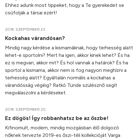
Ehhez adunk most tippeket, hogy a Te gyerekedet se
csúfolják a társai ezért!
2019. SZEPTEMBER 23.
Kockahas várandósan?
Mindig nagy kérdése a kismamáknak, hogy terhesség alatt
lehet-e sportolni? Mert ha igen, akkor kinek lehet? És ha
ez is megvan, akkor mit? És hol vannak a határok? És ha
sportol a kismama, akkor nem is fog nagyon meghízni a
terhesség alatt? Egyáltalán normális a kockahas a
várandósság végéig? Ratkó Tünde szülésznő segít
megválaszolni a kérdéseket.
2019. SZEPTEMBER 20.
Ez dögös! Így robbanhatsz be az őszbe!
Kifinomult, modern, mindig mozgásban élő dolgozó
nőknek tervezte 2019-es őszi-téli kollekcióját Varga