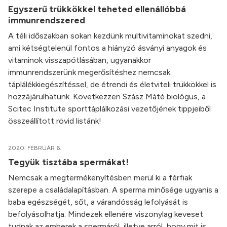
Egyszerű trükkökkel teheted ellenállóbbá
immunrendszered
A téli időszakban sokan kezdünk multivitaminokat szedni,
ami kétségtelenül fontos a hiányzó ásványi anyagok és
vitaminok visszapótlásában, ugyanakkor
immunrendszerünk megerősítéshez nemcsak
táplálékkiegészítéssel, de étrendi és életviteli trükkökkel is
hozzájárulhatunk. Következzen Szász Máté biológus, a
Scitec Institute sporttáplálkozási vezetőjének tippjeiből
összeállított rövid listánk!
2020. FEBRUÁR 6.
Tegyük tisztába spermákat!
Nemcsak a megtermékenyítésben merül ki a férfiak
szerepe a családalapításban. A sperma minősége ugyanis a
baba egészségét, sőt, a várandósság lefolyását is
befolyásolhatja. Mindezek ellenére viszonylag keveset
tudnak az emberek a spermáról, illetve arról, hogy mit is