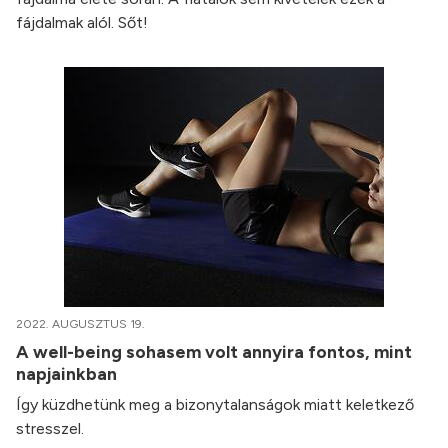
fájdalmak alól. Sőt!
2022. AUGUSZTUS 19.
A well-being sohasem volt annyira fontos, mint
napjainkban
Így küzdhetünk meg a bizonytalanságok miatt keletkező
stresszel.