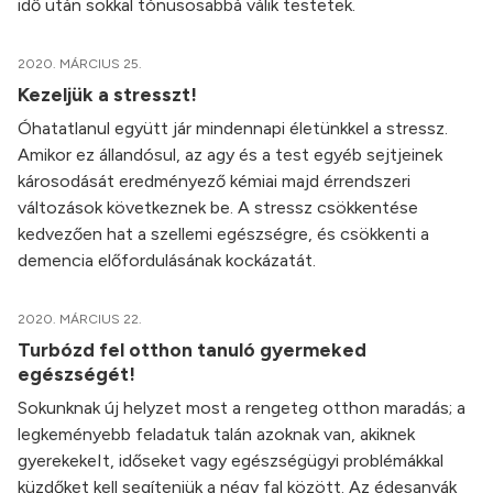
idő után sokkal tónusosabbá válik testetek.
2020. MÁRCIUS 25.
Kezeljük a stresszt!
Óhatatlanul együtt jár mindennapi életünkkel a stressz.
Amikor ez állandósul, az agy és a test egyéb sejtjeinek
károsodását eredményező kémiai majd érrendszeri
változások következnek be. A stressz csökkentése
kedvezően hat a szellemi egészségre, és csökkenti a
demencia előfordulásának kockázatát.
2020. MÁRCIUS 22.
Turbózd fel otthon tanuló gyermeked
egészségét!
Sokunknak új helyzet most a rengeteg otthon maradás; a
legkeményebb feladatuk talán azoknak van, akiknek
gyerekekeIt, időseket vagy egészségügyi problémákkal
küzdőket kell segíteniük a négy fal között. Az édesanyák