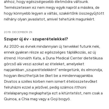
ahhoz, hogy egészségesebb életmódra váltsunk.
Természetesen ez nem megy egyik napról a másikra, de
hogy könnyebb legyen a váltás, szakértőnk összegyűjtött
néhány olyan javaslatot, amivel tehetünk magunkért.
2019. DECEMBER 29.
Szuper új év - szuperételekkel?
Az 2020-as évnek mindannyian új tervekkel futunk neki,
ennek gyakran része az egészséges táplálkozás, az új
étrend. Horváth Kata, a Duna Medical Center dietetikusa
górcső alá veszi azokat az ételeket, amelyeket
napjainkban „szuperételekként” emlegetünk, és elmondja,
hogyan illeszthetjük be őket be a mindennapjainkba.
Divatos a széles körben nem ismert ételösszetevőket
felruházni ezzel a jelzővel, pedig számos itthoni
ételalapanyag megkaphatja ezt a kitüntetést, nem csak a
Quinoa, a Chia mag vagy a Goji bogyó.