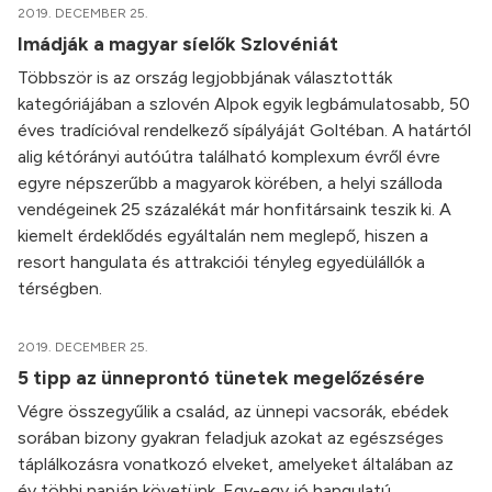
2019. DECEMBER 25.
Imádják a magyar síelők Szlovéniát
Többször is az ország legjobbjának választották
kategóriájában a szlovén Alpok egyik legbámulatosabb, 50
éves tradícióval rendelkező sípályáját Goltéban. A határtól
alig kétórányi autóútra található komplexum évről évre
egyre népszerűbb a magyarok körében, a helyi szálloda
vendégeinek 25 százalékát már honfitársaink teszik ki. A
kiemelt érdeklődés egyáltalán nem meglepő, hiszen a
resort hangulata és attrakciói tényleg egyedülállók a
térségben.
2019. DECEMBER 25.
5 tipp az ünneprontó tünetek megelőzésére
Végre összegyűlik a család, az ünnepi vacsorák, ebédek
sorában bizony gyakran feladjuk azokat az egészséges
táplálkozásra vonatkozó elveket, amelyeket általában az
év többi napján követünk. Egy-egy jó hangulatú