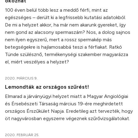
okozhat
100 éven belül több lesz a meddő férfi, mint az
egészséges – derült ki a legfrissebb kutatási adatokból.
De mi a helyzet akkor, ha már nem akarunk gyereket, így
nem gond az alacsony spermaszám? Nos, a dolog sajnos
nem ilyen egyszerű, mert a rossz spermakép más
betegségekre is hajlamosabbá teszi a férfiakat. Ratkó
Tünde szülésznő, termékenységi szakember magyarázza
el, miért veszélyes a helyzet?
2020. MÁRCIUS 9.
Lemondták az országos szűrést!
Elmarad a járványügyi helyzet miatt a Magyar Angiológiai
és Érsebészeti Társaság március 19-ére meghirdetett
országos Érszűkület Napja. Eredetileg azt tervezték, hogy
öt nagyvárosban egyszerre végeznek szűrővizsgálatokat.
2020. FEBRUÁR 25.