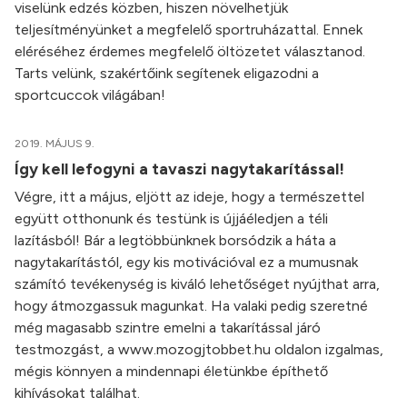
viselünk edzés közben, hiszen növelhetjük
teljesítményünket a megfelelő sportruházattal. Ennek
eléréséhez érdemes megfelelő öltözetet választanod.
Tarts velünk, szakértőink segítenek eligazodni a
sportcuccok világában!
2019. MÁJUS 9.
Így kell lefogyni a tavaszi nagytakarítással!
Végre, itt a május, eljött az ideje, hogy a természettel
együtt otthonunk és testünk is újjáéledjen a téli
lazításból! Bár a legtöbbünknek borsódzik a háta a
nagytakarítástól, egy kis motivációval ez a mumusnak
számító tevékenység is kiváló lehetőséget nyújthat arra,
hogy átmozgassuk magunkat. Ha valaki pedig szeretné
még magasabb szintre emelni a takarítással járó
testmozgást, a www.mozogjtobbet.hu oldalon izgalmas,
mégis könnyen a mindennapi életünkbe építhető
kihívásokat találhat.