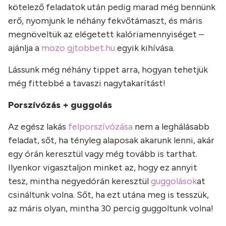
kötelező feladatok után pedig marad még bennünk
erő, nyomjunk le néhány fekvőtámaszt, és máris
megnöveltük az elégetett kalóriamennyiséget –
ajánlja a
mozo gjtobbet.hu
egyik kihívása.
Lássunk még néhány tippet arra, hogyan tehetjük
még fittebbé a tavaszi nagytakarítást!
Porszívózás + guggolás
Az egész lakás
felporszívózása
nem a leghálásabb
feladat, sőt, ha tényleg alaposak akarunk lenni, akár
egy órán keresztül vagy még tovább is tarthat.
Ilyenkor vigasztaljon minket az, hogy ez annyit
tesz, mintha negyedórán keresztül
guggolások
at
csináltunk volna. Sőt, ha ezt utána meg is tesszük,
az máris olyan, mintha 30 percig guggoltunk volna!