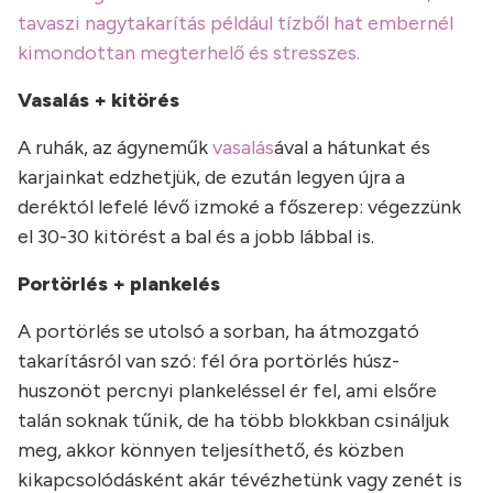
tavaszi nagytakarítás például tízből hat embernél
kimondottan megterhelő és stresszes.
Vasalás + kitörés
A ruhák, az ágyneműk
vasalás
ával a hátunkat és
karjainkat edzhetjük, de ezután legyen újra a
deréktól lefelé lévő izmoké a főszerep: végezzünk
el 30-30 kitörést a bal és a jobb lábbal is.
Portörlés + plankelés
A portörlés se utolsó a sorban, ha átmozgató
takarításról van szó: fél óra portörlés húsz-
huszonöt percnyi plankeléssel ér fel, ami elsőre
talán soknak tűnik, de ha több blokkban csináljuk
meg, akkor könnyen teljesíthető, és közben
kikapcsolódásként akár tévézhetünk vagy zenét is