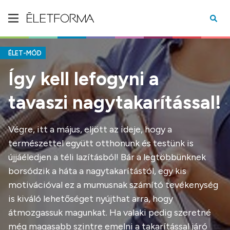
ÉLET-MÓD
Így kell lefogyni a
tavaszi nagytakarítással!
Végre, itt a május, eljött az ideje, hogy a
természettel együtt otthonunk és testünk is
újjáéledjen a téli lazításból! Bár a legtöbbünknek
borsódzik a háta a nagytakarítástól, egy kis
motivációval ez a mumusnak számító tevékenység
is kiváló lehetőséget nyújthat arra, hogy
átmozgassuk magunkat. Ha valaki pedig szeretné
még magasabb szintre emelni a takarítással járó