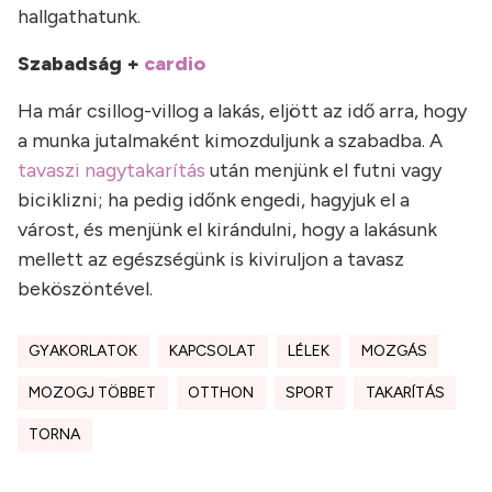
hallgathatunk.
Szabadság +
cardio
Ha már csillog-villog a lakás, eljött az idő arra, hogy
a munka jutalmaként kimozduljunk a szabadba. A
tavaszi nagytakarítás
után menjünk el futni vagy
biciklizni; ha pedig időnk engedi, hagyjuk el a
várost, és menjünk el kirándulni, hogy a lakásunk
mellett az egészségünk is kiviruljon a tavasz
beköszöntével.
GYAKORLATOK
KAPCSOLAT
LÉLEK
MOZGÁS
MOZOGJ TÖBBET
OTTHON
SPORT
TAKARÍTÁS
TORNA