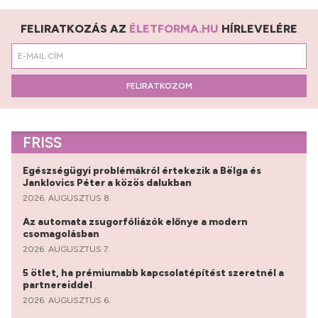
FELIRATKOZÁS AZ
ÉLETFORMA.HU
HÍRLEVELÉRE
FELIRATKOZOM
FRISS
Egészségügyi problémákról értekezik a Bëlga és
Janklovics Péter a közös dalukban
2026. AUGUSZTUS 8.
Az automata zsugorfóliázók előnye a modern
csomagolásban
2026. AUGUSZTUS 7.
5 ötlet, ha prémiumabb kapcsolatépítést szeretnél a
partnereiddel
2026. AUGUSZTUS 6.