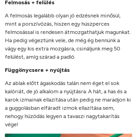
Felmosás + felülés
A felmosás legalább olyan jó edzésnek minősül,
mint a porszívózás, hiszen egy húszperces
felmosással is rendesen átmozgathatjuk magunkat.
Ha pedig végeztünk vele, de még ég bennünk a
vágy egy kis extra mozgásra, csináljunk meg 50
felülést, amíg szárad a padló.
Függönycsere + nyújtás
Az ablak előtt ágaskodás talán nem éget el sok
kalóriát, de jó alkalom a nyújtásra. A hát, a has és a
karok izmainak ellazítása után pedig ne maradjon ki
a guggolásban elfáradt izmok ellazítása sem,
nehogy húzódás legyen a tavaszi nagytakarítás
vége!