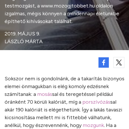
testmozgást, a www.mozogjtobbet.hu oldalon
izgalmas, mégis könnyen a mindennapi életünkbe
építhető kihívásokat találhat.
2019. MÁJUS 9.
LÁSZLÓ MÁRTA
Sokszor nem is gondolnánk, de a takarítás bizonyos
elemei önmagukban is elég komoly edzésnek
számítanak: a
mosás
sal és teregetéssel például
óránként 70 körüli kalóriát, míg a
porszívózás
sal
akár 190 kalóriát is elégethetünk. Így a lakás tavaszi
kicsinosítása mellett mi is fittebbé válhatunk,
anélkül, hogy észrevennénk, hogy
mozgunk
. Ha a