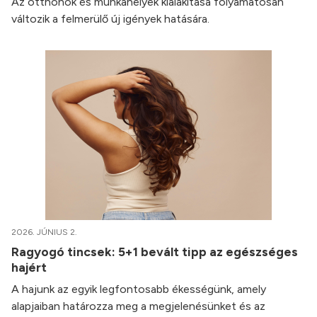
Az otthonok és munkahelyek kialakítása folyamatosan
változik a felmerülő új igények hatására.
2026. JÚNIUS 2.
Ragyogó tincsek: 5+1 bevált tipp az egészséges
hajért
A hajunk az egyik legfontosabb ékességünk, amely
alapjaiban határozza meg a megjelenésünket és az