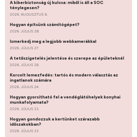
A kiberbiztonság új kulcsa: miből is áll a SOC
ténylegesen?
2026. AUGUSZTUS 6.
Hogyan építsünk számítógépet?
2026. JÚLIUS 28.
Ismerkedj meg a legjobb webkamerákkal
2026. JÚLIUS 27.
A tetőszigetelés jelentése és szerepe az épületeknél
2026. JÚLIUS 26.
Korcolt lemezfedés: tartós és modern választás az
ingatlanok számára
2026. JÚLIUS 24.
Hogyan gyorsítható fel a vendéglátóhelyek konyhai
munkafolyamata?
2026. JÚLIUS 23.
Hogyan gondozzuk a kertünket szárazabb
időszakokban?
2026. JÚLIUS 23.