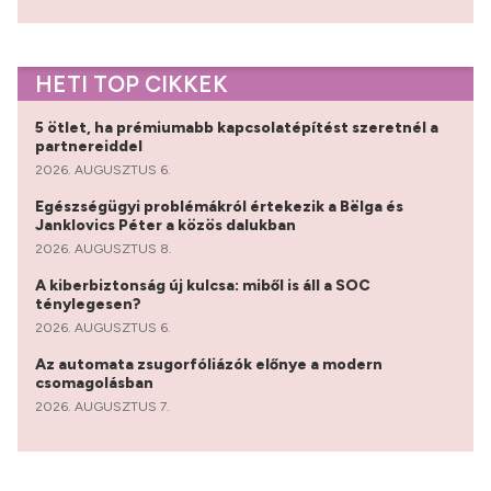
HETI TOP CIKKEK
5 ötlet, ha prémiumabb kapcsolatépítést szeretnél a
partnereiddel
2026. AUGUSZTUS 6.
Egészségügyi problémákról értekezik a Bëlga és
Janklovics Péter a közös dalukban
2026. AUGUSZTUS 8.
A kiberbiztonság új kulcsa: miből is áll a SOC
ténylegesen?
2026. AUGUSZTUS 6.
Az automata zsugorfóliázók előnye a modern
csomagolásban
2026. AUGUSZTUS 7.