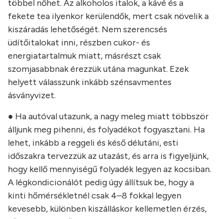
többel nőhet. Az alkoholos italok, a kávé és a
fekete tea ilyenkor kerülendők, mert csak növelik a
kiszáradás lehetőségét. Nem szerencsés
üdítőitalokat inni, részben cukor- és
energiatartalmuk miatt, másrészt csak
szomjasabbnak érezzük utána magunkat. Ezek
helyett válasszunk inkább szénsavmentes
ásványvizet.
● Ha autóval utazunk, a nagy meleg miatt többször
álljunk meg pihenni, és folyadékot fogyasztani. Ha
lehet, inkább a reggeli és késő délutáni, esti
időszakra tervezzük az utazást, és arra is figyeljünk,
hogy kellő mennyiségű folyadék legyen az kocsiban.
A légkondicionálót pedig úgy állítsuk be, hogy a
kinti hőmérsékletnél csak 4–8 fokkal legyen
kevesebb, különben kiszálláskor kellemetlen érzés,