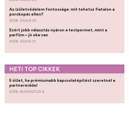
Az ízületvédelem fontossága: mit tehetsz fiatalon a
porckopás ellen?
2026. JÚLIUS 22.
Ezért jobb választás nyáron a testpermet, mint a
parfüm – jó oka van
2026. JÚLIUS 21.
HETI TOP CIKKEK
5 ötlet, ha prémiumabb kapcsolatépítést szeretnél a
partnereiddel
2026. AUGUSZTUS 6.