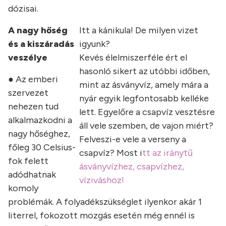
dózisai.
A nagy hőség
Itt a kánikula! De milyen vizet
és a kiszáradás
igyunk?
veszélye
Kevés élelmiszerféle ért el
hasonló sikert az utóbbi időben,
● Az emberi
mint az ásványvíz, amely mára a
szervezet
nyár egyik legfontosabb kelléke
nehezen tud
lett. Egyelőre a csapvíz vesztésre
alkalmazkodni a
áll vele szemben, de vajon miért?
nagy hőséghez,
Felveszi-e vele a verseny a
főleg 30 Celsius-
csapvíz? Most i
tt az iránytű
fok felett
ásványvízhez, csapvízhez,
adódhatnak
víziváshoz!
komoly
problémák. A folyadékszükséglet ilyenkor akár 1
literrel, fokozott mozgás esetén még ennél is