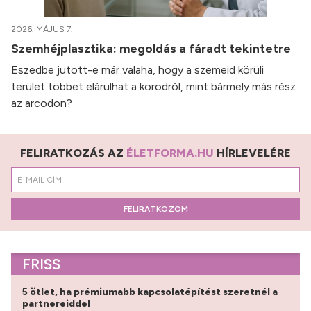
2026. MÁJUS 7.
Szemhéjplasztika: megoldás a fáradt tekintetre
Eszedbe jutott-e már valaha, hogy a szemeid körüli
terület többet elárulhat a korodról, mint bármely más rész
az arcodon?
FELIRATKOZÁS AZ
ÉLETFORMA.HU
HÍRLEVELÉRE
FELIRATKOZOM
FRISS
5 ötlet, ha prémiumabb kapcsolatépítést szeretnél a
partnereiddel