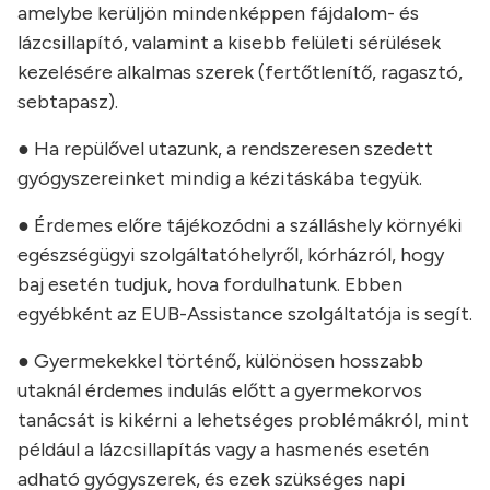
amelybe kerüljön mindenképpen fájdalom- és
lázcsillapító, valamint a kisebb felületi sérülések
kezelésére alkalmas szerek (fertőtlenítő, ragasztó,
sebtapasz).
● Ha repülővel utazunk, a rendszeresen szedett
gyógyszereinket mindig a kézitáskába tegyük.
● Érdemes előre tájékozódni a szálláshely környéki
egészségügyi szolgáltatóhelyről, kórházról, hogy
baj esetén tudjuk, hova fordulhatunk. Ebben
egyébként az EUB-Assistance szolgáltatója is segít.
● Gyermekekkel történő, különösen hosszabb
utaknál érdemes indulás előtt a gyermekorvos
tanácsát is kikérni a lehetséges problémákról, mint
például a lázcsillapítás vagy a hasmenés esetén
adható gyógyszerek, és ezek szükséges napi