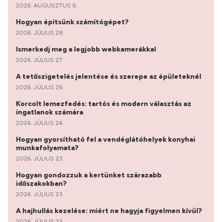
2026. AUGUSZTUS 6.
Hogyan építsünk számítógépet?
2026. JÚLIUS 28.
Ismerkedj meg a legjobb webkamerákkal
2026. JÚLIUS 27.
A tetőszigetelés jelentése és szerepe az épületeknél
2026. JÚLIUS 26.
Korcolt lemezfedés: tartós és modern választás az
ingatlanok számára
2026. JÚLIUS 24.
Hogyan gyorsítható fel a vendéglátóhelyek konyhai
munkafolyamata?
2026. JÚLIUS 23.
Hogyan gondozzuk a kertünket szárazabb
időszakokban?
2026. JÚLIUS 23.
A hajhullás kezelése: miért ne hagyja figyelmen kívül?
2026. JÚLIUS 23.