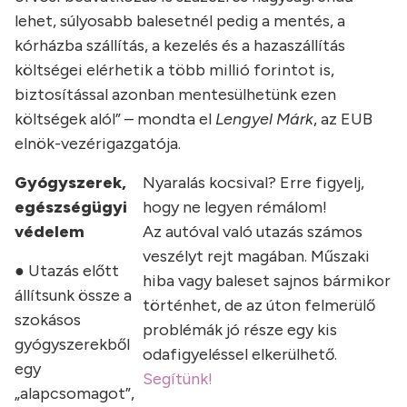
lehet, súlyosabb balesetnél pedig a mentés, a
kórházba szállítás, a kezelés és a hazaszállítás
költségei elérhetik a több millió forintot is,
biztosítással azonban mentesülhetünk ezen
költségek alól” – mondta el
Lengyel Márk
, az EUB
elnök-vezérigazgatója.
Gyógyszerek,
Nyaralás kocsival? Erre figyelj,
egészségügyi
hogy ne legyen rémálom!
védelem
Az autóval való utazás számos
veszélyt rejt magában. Műszaki
● Utazás előtt
hiba vagy baleset sajnos bármikor
állítsunk össze a
történhet, de az úton felmerülő
szokásos
problémák jó része egy kis
gyógyszerekből
odafigyeléssel elkerülhető.
egy
Segítünk!
„alapcsomagot”,