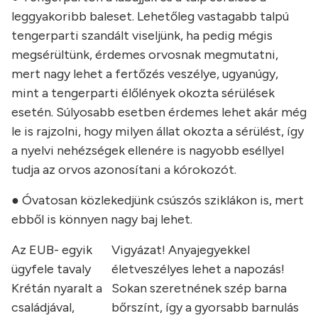
leggyakoribb baleset. Lehetőleg vastagabb talpú
tengerparti szandált viseljünk, ha pedig mégis
megsérültünk, érdemes orvosnak megmutatni,
mert nagy lehet a fertőzés veszélye, ugyanúgy,
mint a tengerparti élőlények okozta sérülések
esetén. Súlyosabb esetben érdemes lehet akár még
le is rajzolni, hogy milyen állat okozta a sérülést, így
a nyelvi nehézségek ellenére is nagyobb eséllyel
tudja az orvos azonosítani a kórokozót.
● Óvatosan közlekedjünk csúszós sziklákon is, mert
ebből is könnyen nagy baj lehet.
Az EUB- egyik
Vigyázat! Anyajegyekkel
ügyfele tavaly
életveszélyes lehet a napozás!
Krétán nyaralt a
Sokan szeretnének szép barna
családjával,
bőrszínt, így a gyorsabb barnulás