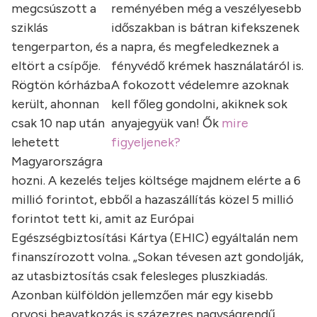
megcsúszott a
reményében még a veszélyesebb
sziklás
időszakban is bátran kifekszenek
tengerparton, és
a napra, és megfeledkeznek a
eltört a csípője.
fényvédő krémek használatáról is.
Rögtön kórházba
A fokozott védelemre azoknak
került, ahonnan
kell főleg gondolni, akiknek sok
csak 10 nap után
anyajegyük van! Ők
mire
lehetett
figyeljenek?
Magyarországra
hozni. A kezelés teljes költsége majdnem elérte a 6
millió forintot, ebből a hazaszállítás közel 5 millió
forintot tett ki, amit az Európai
Egészségbiztosítási Kártya (EHIC) egyáltalán nem
finanszírozott volna. „Sokan tévesen azt gondolják,
az utasbiztosítás csak felesleges pluszkiadás.
Azonban külföldön jellemzően már egy kisebb
orvosi beavatkozás is százezres nagyságrendű