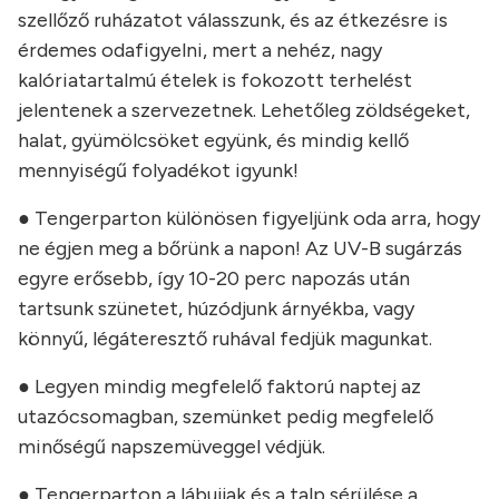
szellőző ruházatot válasszunk, és az étkezésre is
érdemes odafigyelni, mert a nehéz, nagy
kalóriatartalmú ételek is fokozott terhelést
jelentenek a szervezetnek. Lehetőleg zöldségeket,
halat, gyümölcsöket együnk, és mindig kellő
mennyiségű folyadékot igyunk!
● Tengerparton különösen figyeljünk oda arra, hogy
ne égjen meg a bőrünk a napon! Az UV-B sugárzás
egyre erősebb, így 10-20 perc napozás után
tartsunk szünetet, húzódjunk árnyékba, vagy
könnyű, légáteresztő ruhával fedjük magunkat.
● Legyen mindig megfelelő faktorú naptej az
utazócsomagban, szemünket pedig megfelelő
minőségű napszemüveggel védjük.
● Tengerparton a lábujjak és a talp sérülése a