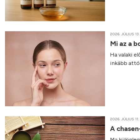
2026. JÚLIUS 13.
Mi az a b
Ha valaki e
inkább attól
2026. JÚLIUS 11.
A chasen
Ma különleg