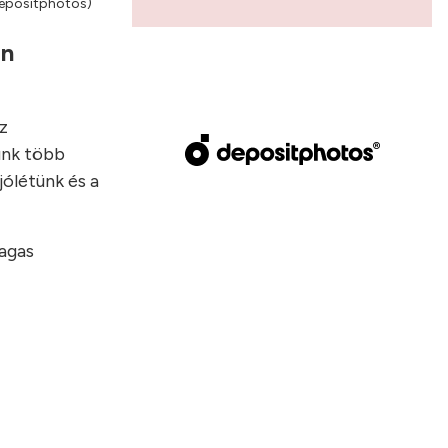
 Depositphotos)
an
z
unk több
jólétünk és a
magas