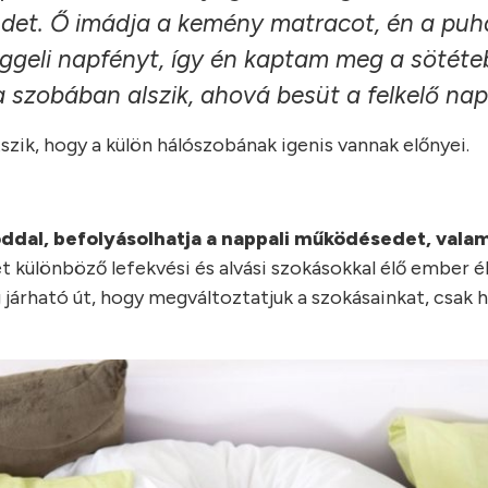
sendet. Ő imádja a kemény matracot, én a puh
ggeli napfényt, így én kaptam meg a sötéte
 szobában alszik, ahová besüt a felkelő nap
tszik, hogy a külön hálószobának igenis vannak előnyei.
oddal, befolyásolhatja a nappali működésedet, valam
t különböző lefekvési és alvási szokásokkal élő ember él
járható út, hogy megváltoztatjuk a szokásainkat, csak 