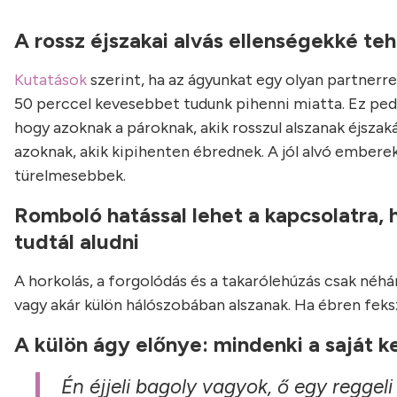
A rossz éjszakai alvás ellenségekké teh
Kutatások
szerint, ha az ágyunkat egy olyan partnerrel
50 perccel kevesebbet tudunk pihenni miatta. Ez ped
hogy azoknak a pároknak, akik rosszul alszanak éjszak
azoknak, akik kipihenten ébrednek. A jól alvó emberek
türelmesebbek.
Romboló hatással lehet a kapcsolatra
tudtál aludni
A horkolás, a forgolódás és a takarólehúzás csak néhá
vagy akár külön hálószobában alszanak. Ha ébren feksz
A külön ágy előnye: mindenki a saját ke
Én éjjeli bagoly vagyok, ő egy regg