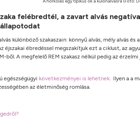
A horkolás egy tipikus ok a különalvásra (Foto:
zaka felébredtél, a zavart alvás negatív
 állapotodat
lvás különböző szakaszain: könnyű alvás, mély alvás és a
éjszakai ébredéssel megszakítjuk ezt a ciklust, az agy
EM-ből. A megfelelő REM szakasz nélkül pedig az érzelmi 
vú egészségügyi
következményei is lehetnek.
Ilyen a a 
szességében az életminőség romlása.
égedről?