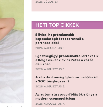
2026. JÚLIUS 23.
HETI TOP CIKKEK
5 ötlet, ha prémiumabb
kapcsolatépítést szeretnél a
partnereiddel
2026. AUGUSZTUS 6.
Egészségügyi problémákról értekezik
a Bëlga és Janklovics Péter a közös
dalukban
2026. AUGUSZTUS 8.
A kiberbiztonság új kulcsa: miből is áll
a SOC ténylegesen?
2026. AUGUSZTUS 6.
Az automata zsugorfóliázók előnye a
modern csomagolásban
2026. AUGUSZTUS 7.