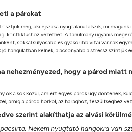
eti a párokat
 osztjuk meg, aki éjszaka nyugtalanul alszik, mi magunk i
ig konfliktushoz vezethet. A tanulmány ugyanis megerő
ánként, sokkal súlyosabb és gyakoribb vitái vannak egym
 jó hangulatban kelnek, alacsonyabb a stressz szintjük é
, ha nehezményezed, hogy a párod miatt
ny ok a sok közül, amiért egyes párok úgy döntenek, kül
el, amíg a párod horkol, az haraghoz, feszültséghez ve
dve szerint alakíthatja az alvási körülm
eli pacsirta. Nekem nyugtató hangokra van s