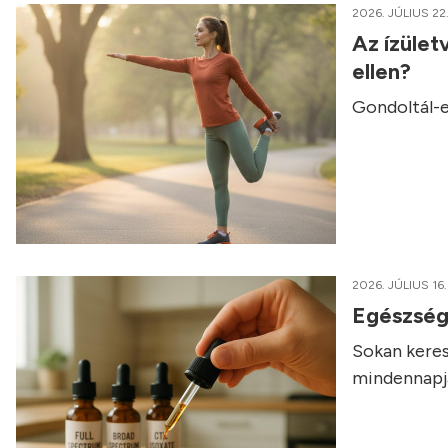
2026. JÚLIUS 22
Az ízület
ellen?
Gondoltál-e
2026. JÚLIUS 16.
Egészség
Sokan keres
mindennapja