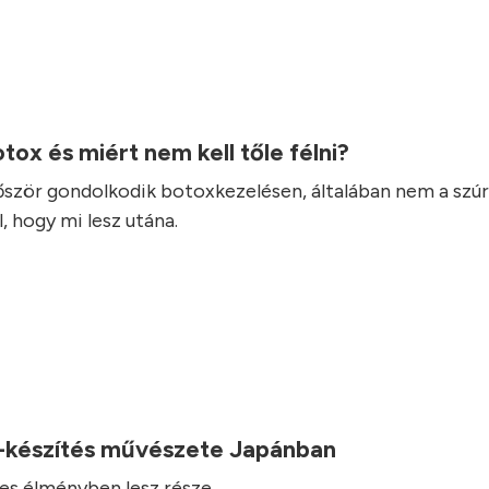
otox és miért nem kell tőle félni?
lőször gondolkodik botoxkezelésen, általában nem a szúr
, hogy mi lesz utána.
-készítés művészete Japánban
es élményben lesz része.