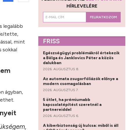
HÍRLEVELÉRE
FELIRATKOZOM
s legalább
sítette,
FRISS
ással, mint
s sokkal
Egészségügyi problémákról értekezik
a Bëlga és Janklovics Péter a közös
dalukban
 nem
2026. AUGUSZTUS 8.
Az automata zsugorfóliázók előnye a
modern csomagolásban
2026. AUGUSZTUS 7.
ön ágyban,
zethet.
5 ötlet, ha prémiumabb
kapcsolatépítést szeretnél a
partnereiddel
ényeit
2026. AUGUSZTUS 6.
zükségem,
A kiberbiztonság új kulcsa: miből is áll