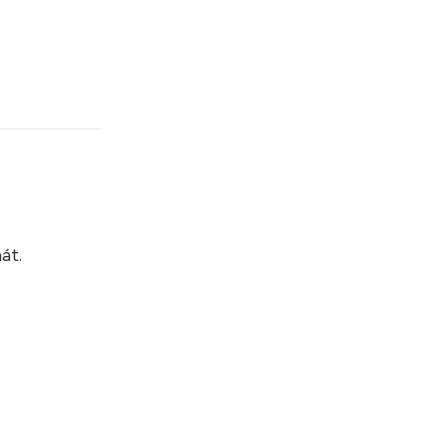
?
át.