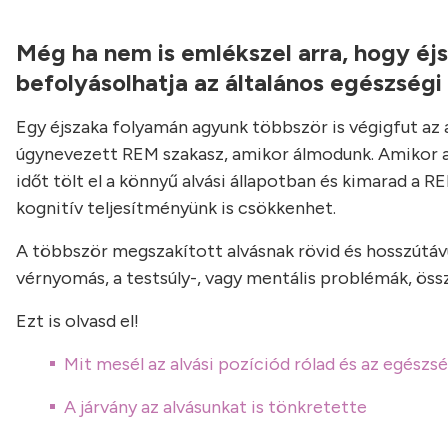
Még ha nem is emlékszel arra, hogy éjs
befolyásolhatja az általános egészségi
Egy éjszaka folyamán agyunk többször is végigfut az a
úgynevezett REM szakasz, amikor álmodunk. Amikor az 
időt tölt el a könnyű alvási állapotban és kimarad a R
kognitív teljesítményünk is csökkenhet.
A többször megszakított alvásnak rövid és hosszútá
vérnyomás, a testsúly-, vagy mentális problémák, ös
Ezt is olvasd el!
Mit mesél az alvási pozíciód rólad és az egészs
A járvány az alvásunkat is tönkretette