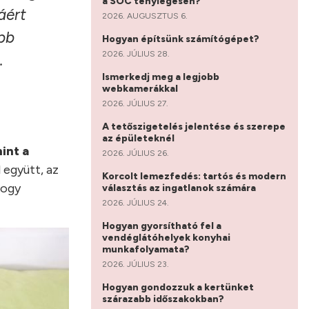
a SOC ténylegesen?
áért
2026. AUGUSZTUS 6.
bb
Hogyan építsünk számítógépet?
2026. JÚLIUS 28.
.
Ismerkedj meg a legjobb
webkamerákkal
2026. JÚLIUS 27.
A tetőszigetelés jelentése és szerepe
az épületeknél
int a
2026. JÚLIUS 26.
 együtt, az
Korcolt lemezfedés: tartós és modern
hogy
választás az ingatlanok számára
2026. JÚLIUS 24.
Hogyan gyorsítható fel a
vendéglátóhelyek konyhai
munkafolyamata?
2026. JÚLIUS 23.
Hogyan gondozzuk a kertünket
szárazabb időszakokban?