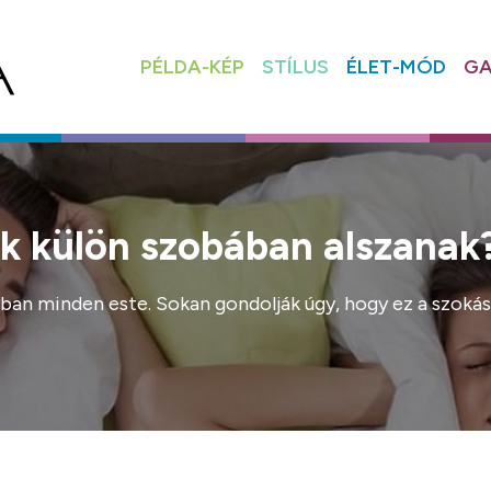
PÉLDA-KÉP
STÍLUS
ÉLET-MÓD
GA
ik külön szobában alszanak
yban minden este. Sokan gondolják úgy, hogy ez a szokás