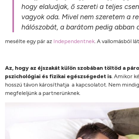
hogy elaludjak, ő szereti a teljes c
vagyok oda. Mivel nem szeretem a re
hálószobát, a barátom pedig abban a
mesélte egy pár az
Independentnek
. A vallomásból lá
Az, hogy az éjszakát külön szobában töltöd a pár
pszichológiai és fizikai egészségedet is
. Amikor ké
hosszú távon károsíthatja a kapcsolatot. Nem mindig 
megfeleljünk a partnerünknek.