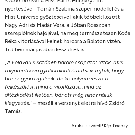
Szabó Dórival, a Miss Earth Hungary cím
nyertesével, Tomán Szabina szupermodellel és a
Miss Universe győzteseivel, akik többek között
Nagy Adri és Madár Vera, a Jóban Rosszban
szereplőinek hajójával, na meg természetesen Koós
Réka vitorlásával kelnek harcara a Balaton vízén.
Többen már javában készülnek is.
„A Földvári kikötőben három csapatot látok, akik
folyamatosan gyakorolnak és látszik rajtuk, hogy
bár nagyon izgulnak, de komolyan veszik a
felkészülést, mind a vitorlázást, mind az
öltözködést illetően, bár ott még nincs náluk
kiegyezés.” –
meséli a versenyt életre hívó Zsidró
Tamás
.
A ruha is számít! Kép: Pixabay