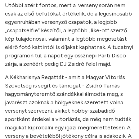
Utóbbi azért fontos, mert a verseny során nem
csak az első befutókat értékelik, de a legcsinosabb
egyenruhában versenyző csapatok, a legjobb
„csapatselfie” készítői, a legtöbb „like-ot” szerző
kép tulajdonosai, valamint a legtöbb megosztást
elérő fotó kattintói is díjakat kaphatnak. A tucatnyi
programon túl, a napot egy össznépi Parti Disco
zárja, a zenéért pedig DJ Zsidró felel majd.
A Kékharisnya Regattát - amit a Magyar Vitorlás
Szövetség is segít és támogat - Zsidró Tamás
hagyományteremtő szándékkal álmodta meg, s
javarészt azoknak a hölgyeknek szeretett volna
versenyt szervezni, akiket hobby-szabadidő
sportként érdekel a vitorlázás, de még nem tudták
magukat kipróbálni egy igazi megmérettetésen. A
verseny a bevételéből jótékony célra is adakozik. A