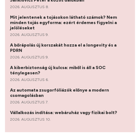
Janklovics Péter a közös dalukban
2026. AUGUSZTUS 8.
Mit jelentenek a tojásokon látható számok? Nem
minden tojás egyforma: ezért érdemes figyelni a
jelöléseket
2026. AUGUSZTUS 9.
A bőrápolás új korszakát hozza el a longevity és a
PDRN
2026. AUGUSZTUS 9.
A kiberbiztonság új kulcsa: miből is áll a SOC
ténylegesen?
2026. AUGUSZTUS 6.
Az automata zsugorfóliázók előnye a modern
csomagolásban
2026. AUGUSZTUS 7.
Vállalkozás indítása: webáruház vagy fizikai bolt?
2026. AUGUSZTUS 10.