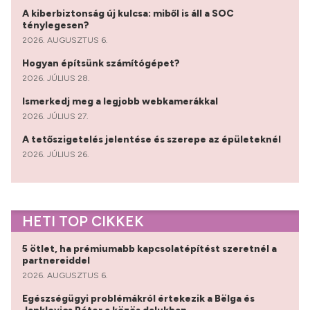
A kiberbiztonság új kulcsa: miből is áll a SOC
ténylegesen?
2026. AUGUSZTUS 6.
Hogyan építsünk számítógépet?
2026. JÚLIUS 28.
Ismerkedj meg a legjobb webkamerákkal
2026. JÚLIUS 27.
A tetőszigetelés jelentése és szerepe az épületeknél
2026. JÚLIUS 26.
HETI TOP CIKKEK
5 ötlet, ha prémiumabb kapcsolatépítést szeretnél a
partnereiddel
2026. AUGUSZTUS 6.
Egészségügyi problémákról értekezik a Bëlga és