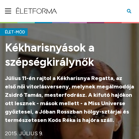
ÉLET-MÓD
Kékharisnyások a
szépségkirálynők
Július 11-én
rajtol a Kékharisnya Regatta, az
első női vitorlásverseny, melynek megálmodója
Zsidró Tamás, mesterfodrász. A kifutó hajókon
ott lesznek - mások mellett - a Miss Universe
győztesei, a Jóban Rosszban hölgy-sztárjai és
természetesen Koós Réka is hajóra száll.
2015. JÚLIUS 9.