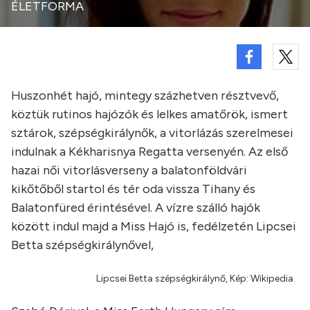
ÉLETFORMA
Huszonhét hajó, mintegy százhetven résztvevő,
köztük rutinos hajózók és lelkes amatőrök, ismert
sztárok, szépségkirálynők, a vitorlázás szerelmesei
indulnak a Kékharisnya Regatta versenyén. Az első
hazai női vitorlásverseny a balatonföldvári
kikőtőből startol és tér oda vissza Tihany és
Balatonfüred érintésével. A vízre szálló hajók
között indul majd a Miss Hajó is, fedélzetén Lipcsei
Betta szépségkirálynővel,
Lipcsei Betta szépségkirálynő, Kép: Wikipedia