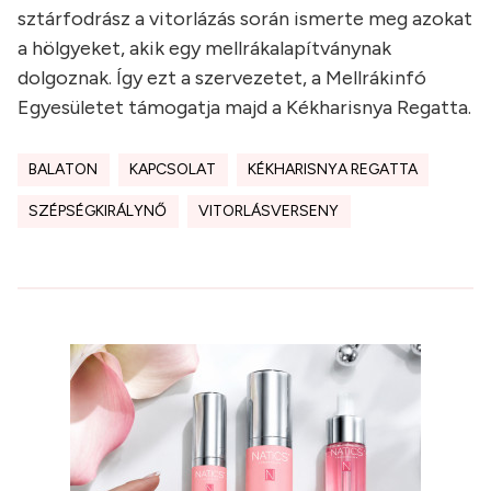
sztárfodrász a vitorlázás során ismerte meg azokat
a hölgyeket, akik egy mellrákalapítványnak
dolgoznak. Így ezt a szervezetet, a Mellrákinfó
Egyesületet támogatja majd a Kékharisnya Regatta.
BALATON
KAPCSOLAT
KÉKHARISNYA REGATTA
SZÉPSÉGKIRÁLYNŐ
VITORLÁSVERSENY