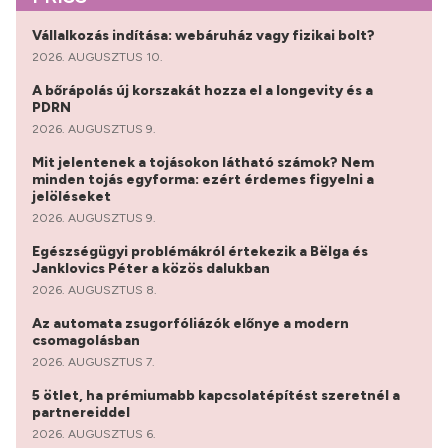
Vállalkozás indítása: webáruház vagy fizikai bolt?
2026. AUGUSZTUS 10.
A bőrápolás új korszakát hozza el a longevity és a
PDRN
2026. AUGUSZTUS 9.
Mit jelentenek a tojásokon látható számok? Nem
minden tojás egyforma: ezért érdemes figyelni a
jelöléseket
2026. AUGUSZTUS 9.
Egészségügyi problémákról értekezik a Bëlga és
Janklovics Péter a közös dalukban
2026. AUGUSZTUS 8.
Az automata zsugorfóliázók előnye a modern
csomagolásban
2026. AUGUSZTUS 7.
5 ötlet, ha prémiumabb kapcsolatépítést szeretnél a
partnereiddel
2026. AUGUSZTUS 6.