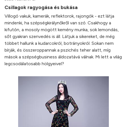
Csillagok ragyogása és bukása
Villogó vakuk, kamerák, reflektorok, rajongók - ezt látja
mindenki, ha szépségkirálynőkről van szó. Csakhogy a
kifutón, a mosoly mögött kemény munka, sok lemondás,
sőt gyakran szenvedés is áll. Látjuk a sikereket, de még
többet hallunk a kudarcokról, botrányokról. Sokan nem
bírják, és összeroppannak a pszichés teher alatt, míg
mások a szépségbusiness áldozatává válnak. Mi lett a világ
legcsodálatosabb hölgyeivel?