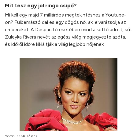
Mit tesz egy jól ringó csípő?
Mi kell egy majd 7 milliárdos megtekintéshez a Youtube-
on? Fülbemászó dal és egy dögös nő, aki elvarázsolja az
embereket. A Despacitó esetében mind a kettő adott, sőt
Zuleyka Rivera nevét az egész világ megjegyezte azóta,
és időről időre kikiáltják a világ legjobb nőjének.
2020. FEBRUÁR 12.