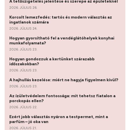
A tetőszigetelés jelentése és szerepe az épületeknél
2026. JÚLIUS 26.
Korcolt lemezfedés: tartós és modern választás az
ingatlanok számára
2026. JÚLIUS 24.
Hogyan gyorsítható fel a vendéglátóhelyek konyhai
munkafolyamata?
2026. JÚLIUS 23.
Hogyan gondozzuk a kertünket szárazabb
időszakokban?
2026. JÚLIUS 23.
A hajhullás kezelése: miért ne hagyja figyelmen kívül?
2026. JÚLIUS 23.
Az ízületvédelem fontossága: mit tehetsz fiatalon a
porckopás ellen?
2026. JÚLIUS 22.
Ezért jobb választás nyáron a testpermet, mint a
parfüm – jó oka van
2026. JÚLIUS 21.