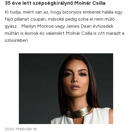
35 éve lett szépségkirálynő Molnár Csilla
Ki tudja, miért van az, hogy bizonyos emberek halála egy
fájó pillanat csupán, másoké pedig soha el nem múló
gyász… Marilyn Monroe vagy James Dean évtizedek
múltán is ikonok és valamiért Molnár Csilla is ott maradt a
szívünkben.
2020. FEBRUÁR 18.