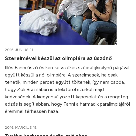
2016. JÚNIUS 21.
Szerelmével készül az olimpiára az úszónő
Illés Fanni úszó és kerekesszékes szépségkirálynő párjával
együtt készül a riói olimpiára. A szerelmesek, ha csak
tehetik, minden percet együtt töltenek, így nem csoda,
hogy Zoli Brazíliában is a lelátóról szurkol majd
kedvesének. A kiegyensúlyozott kapcsolat és a rengeteg
edzés is segít abban, hogy Fanni a harmadik paralimpiájáról
éremmel térhessen haza.
2016. MÁRCIUS 15.
Tvrtko kedvence tudja, mit akar