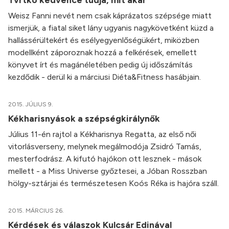
Weisz Fanni nevét nem csak káprázatos szépsége miatt
ismerjük, a fiatal siket lány ugyanis nagykövetként küzd a
hallássérültekért és esélyegyenlőségükért, miközben
modellként záporoznak hozzá a felkérések, emellett
könyvet írt és magánéletében pedig új időszámítás
kezdődik - derül ki a márciusi Diéta&Fitness hasábjain.
2015. JÚLIUS 9.
Kékharisnyások a szépségkirálynők
Július 11-én rajtol a Kékharisnya Regatta, az első női
vitorlásverseny, melynek megálmodója Zsidró Tamás,
mesterfodrász. A kifutó hajókon ott lesznek - mások
mellett - a Miss Universe győztesei, a Jóban Rosszban
hölgy-sztárjai és természetesen Koós Réka is hajóra száll.
2015. MÁRCIUS 26.
Kérdések és válaszok Kulcsár Edinával