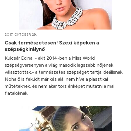
2017. OKTÓBER 29.
Csak természetesen! Szexi képeken a
szépségkirálynő
Kulcsár Edina, - akit 2014-ben a Miss World
szépségversenyen a világ második legszebb nőjének
választottak,- a természetes szépséget tartja ideálisnak.
Noha ő is feküdt már kés alá, nem híve a plasztikai
műtéteknek, és nem akar torz énképet mutatni a mai
fiataloknak.