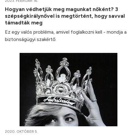
2023. FEBRUÁR 16.
Hogyan védhetjük meg magunkat nőként? 3
szépségkirálynővel is megtörtént, hogy savval
támadták meg
Ez egy valós probléma, amivel foglalkozni kell - mondja a
biztonságügyi szakértő.
2020. OKTÓBER 5.