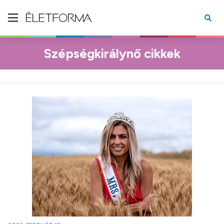
Szépségkirálynő cikkek