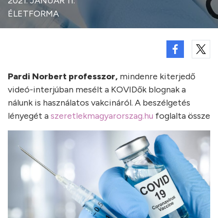
2021. JANUÁR 11.
ÉLETFORMA
Pardi Norbert professzor,
mindenre kiterjedő
videó-interjúban mesélt a KOVIDők blognak a
nálunk is használatos vakcináról. A beszélgetés
lényegét a
szeretlekmagyarorszag.hu
foglalta össze