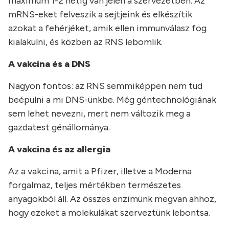
maximum 1-2 hétig van jelen a szervezetben. Az
mRNS-eket felveszik a sejtjeink és elkészítik
azokat a fehérjéket, amik ellen immunválasz fog
kialakulni, és közben az RNS lebomlik.
A vakcina és a DNS
Nagyon fontos: az RNS semmiképpen nem tud
beépülni a mi DNS-ünkbe. Még géntechnológiának
sem lehet nevezni, mert nem változik meg a
gazdatest génállománya.
A vakcina és az allergia
Az a vakcina, amit a Pfizer, illetve a Moderna
forgalmaz, teljes mértékben természetes
anyagokból áll. Az összes enzimünk megvan ahhoz,
hogy ezeket a molekulákat szerveztünk lebontsa.