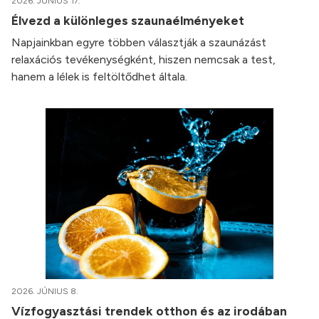
2026. JÚNIUS 17.
Élvezd a különleges szaunaélményeket
Napjainkban egyre többen választják a szaunázást
relaxációs tevékenységként, hiszen nemcsak a test,
hanem a lélek is feltöltődhet általa.
2026. JÚNIUS 8.
Vízfogyasztási trendek otthon és az irodában