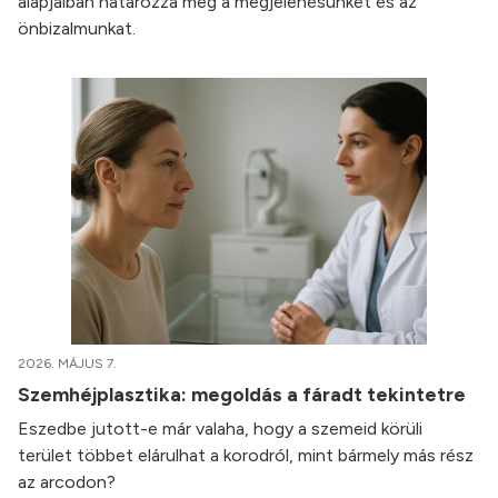
alapjaiban határozza meg a megjelenésünket és az
önbizalmunkat.
2026. MÁJUS 7.
Szemhéjplasztika: megoldás a fáradt tekintetre
Eszedbe jutott-e már valaha, hogy a szemeid körüli
terület többet elárulhat a korodról, mint bármely más rész
az arcodon?