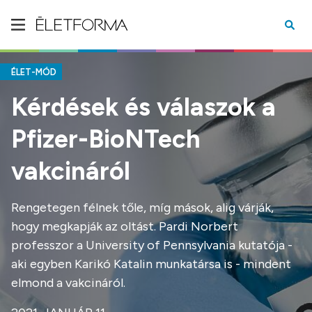
ÉLET-MÓD
Kérdések és válaszok a
Pfizer-BioNTech
vakcináról
Rengetegen félnek tőle, míg mások, alig várják,
hogy megkapják az oltást. Pardi Norbert
professzor a University of Pennsylvania kutatója -
aki egyben Karikó Katalin munkatársa is - mindent
elmond a vakcináról.