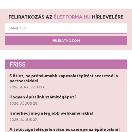
FELIRATKOZÁS AZ
ÉLETFORMA.HU
HÍRLEVELÉRE
FELIRATKOZOM
FRISS
5 ötlet, ha prémiumabb kapcsolatépítést szeretnél a
partnereiddel
2026. AUGUSZTUS 6.
Hogyan építsünk számítógépet?
2026. JÚLIUS 28.
Ismerkedj meg a legjobb webkamerákkal
2026. JÚLIUS 27.
A tetőszigetelés jelentése és szerepe az épületeknél