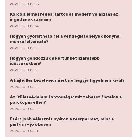
2026. JÚLIUS 26.
Korcolt lemezfedés: tartós és modern választás az
ingatlanok számára
2026. JÚLIUS 24.
Hogyan gyorsítható fel a vendéglátóhelyek konyhai
munkafolyamata?
2026. JÚLIUS 23.
Hogyan gondozzuk a kertünket szárazabb
időszakokban?
2026. JÚLIUS 23.
A hajhullás kezelése: miért ne hagyja figyelmen kívül?
2026. JÚLIUS 23.
Az ízületvédelem fontossága: mit tehetsz fiatalon a
porckopás ellen?
2026. JÚLIUS 22.
Ezért jobb választás nyáron a testpermet, mint a
parfüm – jó oka van
2026. JÚLIUS 21.