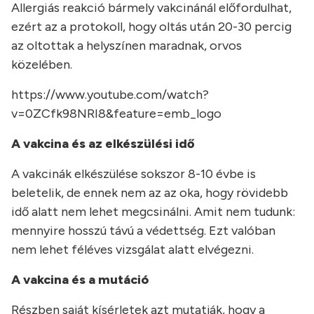
Allergiás reakció bármely vakcinánál előfordulhat,
ezért az a protokoll, hogy oltás után 20-30 percig
az oltottak a helyszínen maradnak, orvos
közelében.
https://www.youtube.com/watch?
v=0ZCfk98NRI8&feature=emb_logo
A vakcina és az elkészülési idő
A vakcinák elkészülése sokszor 8-10 évbe is
beletelik, de ennek nem az az oka, hogy rövidebb
idő alatt nem lehet megcsinálni. Amit nem tudunk:
mennyire hosszú távú a védettség. Ezt valóban
nem lehet féléves vizsgálat alatt elvégezni.
A vakcina és a mutáció
Részben saját kísérletek azt mutatják, hogy a