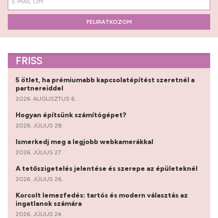
FELIRATKOZOM
FRISS
5 ötlet, ha prémiumabb kapcsolatépítést szeretnél a
partnereiddel
2026. AUGUSZTUS 6.
Hogyan építsünk számítógépet?
2026. JÚLIUS 28.
Ismerkedj meg a legjobb webkamerákkal
2026. JÚLIUS 27.
A tetőszigetelés jelentése és szerepe az épületeknél
2026. JÚLIUS 26.
Korcolt lemezfedés: tartós és modern választás az
ingatlanok számára
2026. JÚLIUS 24.