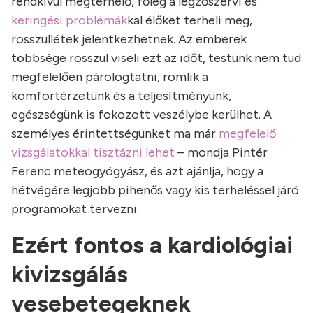
rendkívül megterhelő, főleg a légzőszervi és
keringési problémák
kal élőket terheli meg,
rosszullétek jelentkezhetnek. Az emberek
többsége rosszul viseli ezt az időt, testünk nem tud
megfelelően párologtatni, romlik a
komfortérzetünk és a teljesítményünk,
egészségünk is fokozott veszélybe kerülhet. A
személyes érintettségünket ma már
megfelelő
vizsgálatokkal tisztázni lehet
– mondja Pintér
Ferenc meteogyógyász, és azt ajánlja, hogy a
hétvégére legjobb pihenős vagy kis terheléssel járó
programokat tervezni.
Ezért fontos a kardiológiai
kivizsgálás
vesebetegeknek