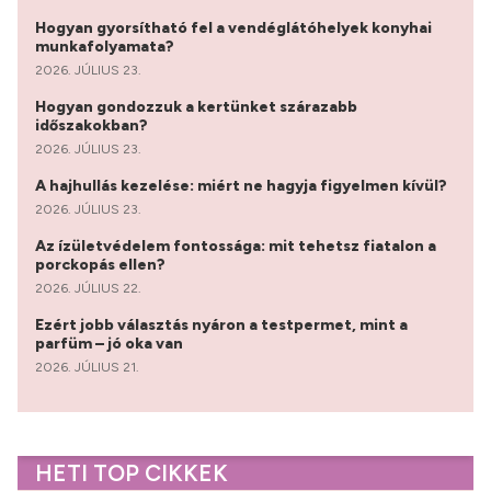
Hogyan gyorsítható fel a vendéglátóhelyek konyhai
munkafolyamata?
2026. JÚLIUS 23.
Hogyan gondozzuk a kertünket szárazabb
időszakokban?
2026. JÚLIUS 23.
A hajhullás kezelése: miért ne hagyja figyelmen kívül?
2026. JÚLIUS 23.
Az ízületvédelem fontossága: mit tehetsz fiatalon a
porckopás ellen?
2026. JÚLIUS 22.
Ezért jobb választás nyáron a testpermet, mint a
parfüm – jó oka van
2026. JÚLIUS 21.
HETI TOP CIKKEK