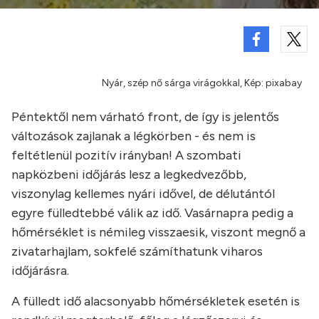
Nyár, szép nő sárga virágokkal, Kép: pixabay
Péntektől nem várható front, de így is jelentős
változások zajlanak a légkörben - és nem is
feltétlenül pozitív irányban! A szombati
napközbeni időjárás lesz a legkedvezőbb,
viszonylag kellemes nyári idővel, de délutántól
egyre fülledtebbé válik az idő. Vasárnapra pedig a
hőmérséklet is némileg visszaesik, viszont megnő a
zivatarhajlam, sokfelé számíthatunk viharos
időjárásra.
A fülledt idő alacsonyabb hőmérsékletek esetén is