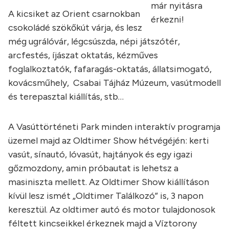
már nyitásra
A kicsiket az Orient csarnokban
érkezni!
csokoládé szökőkút várja, és lesz
még ugrálóvár, légcsúszda, népi játszótér,
arcfestés, íjászat oktatás, kézműves
foglalkoztatók, fafaragás-oktatás, állatsimogató,
kovácsműhely, Csabai Tájház Múzeum, vasútmodell
és terepasztal kiállítás, stb…
A Vasúttörténeti Park minden interaktív programja
üzemel majd az Oldtimer Show hétvégéjén: kerti
vasút, sínautó, lóvasút, hajtányok és egy igazi
gőzmozdony, amin próbautat is lehetsz a
masiniszta mellett. Az Oldtimer Show kiállításon
kívül lesz ismét „Oldtimer Találkozó” is, 3 napon
keresztül. Az oldtimer autó és motor tulajdonosok
féltett kincseikkel érkeznek majd a Víztorony