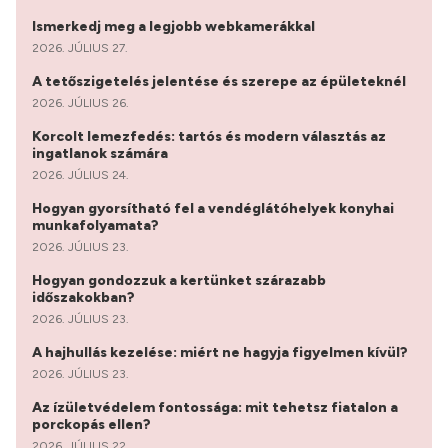
Ismerkedj meg a legjobb webkamerákkal
2026. JÚLIUS 27.
A tetőszigetelés jelentése és szerepe az épületeknél
2026. JÚLIUS 26.
Korcolt lemezfedés: tartós és modern választás az
ingatlanok számára
2026. JÚLIUS 24.
Hogyan gyorsítható fel a vendéglátóhelyek konyhai
munkafolyamata?
2026. JÚLIUS 23.
Hogyan gondozzuk a kertünket szárazabb
időszakokban?
2026. JÚLIUS 23.
A hajhullás kezelése: miért ne hagyja figyelmen kívül?
2026. JÚLIUS 23.
Az ízületvédelem fontossága: mit tehetsz fiatalon a
porckopás ellen?
2026. JÚLIUS 22.