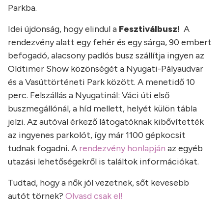
Parkba.
Idei újdonság, hogy elindul a
Fesztiválbusz!
A
rendezvény alatt egy fehér és egy sárga, 90 embert
befogadó, alacsony padlós busz szállítja ingyen az
Oldtimer Show közönségét a Nyugati-Pályaudvar
és a Vasúttörténeti Park között. A menetidő 10
perc. Felszállás a Nyugatinál: Váci úti első
buszmegállónál, a híd mellett, helyét külön tábla
jelzi. Az autóval érkező látogatóknak kibővítették
az ingyenes parkolót, így már 1100 gépkocsit
tudnak fogadni. A
rendezvény honlapján
az egyéb
utazási lehetőségekről is találtok információkat.
Tudtad, hogy a nők jól vezetnek, sőt kevesebb
autót törnek?
Olvasd csak el!