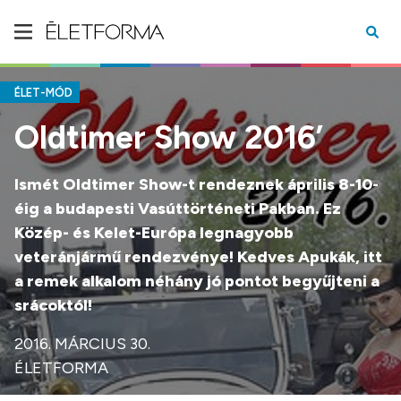
ÉLET-MÓD
Oldtimer Show 2016’
Ismét Oldtimer Show-t rendeznek április 8-10-
éig a budapesti Vasúttörténeti Pakban. Ez
Közép- és Kelet-Európa legnagyobb
veteránjármű rendezvénye! Kedves Apukák, itt
a remek alkalom néhány jó pontot begyűjteni a
srácoktól!
2016. MÁRCIUS 30.
ÉLETFORMA