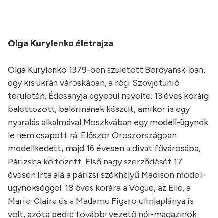
Olga Kurylenko életrajza
Olga Kurylenko 1979-ben született Berdyansk-ban,
egy kis ukrán városkában, a régi Szovjetunió
területén. Édesanyja egyedül nevelte. 13 éves koráig
balettozott, balerinának készült, amikor is egy
nyaralás alkalmával Moszkvában egy modell-ügynök
le nem csapott rá. Először Oroszországban
modellkedett, majd 16 évesen a divat fővárosába,
Párizsba költözött. Első nagy szerződését 17
évesen írta alá a párizsi székhelyű Madison modell-
ügynökséggel. 18 éves korára a Vogue, az Elle, a
Marie-Claire és a Madame Figaro címlaplánya is
volt, azóta pedig további vezető női-magazinok