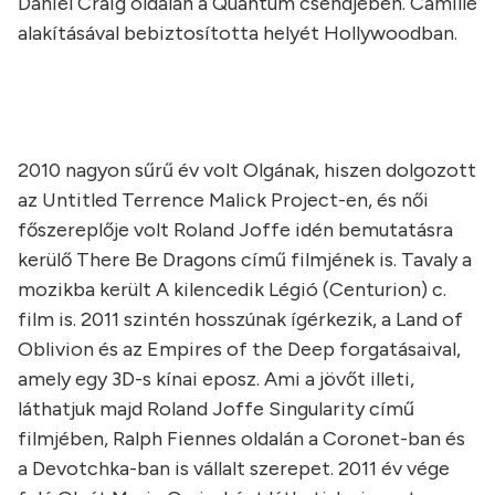
Daniel Craig oldalán a Quantum csendjében. Camille
alakításával bebiztosította helyét Hollywoodban.
2010 nagyon sűrű év volt Olgának, hiszen dolgozott
az Untitled Terrence Malick Project-en, és női
főszereplője volt Roland Joffe idén bemutatásra
kerülő There Be Dragons című filmjének is. Tavaly a
mozikba került A kilencedik Légió (Centurion) c.
film is. 2011 szintén hosszúnak ígérkezik, a Land of
Oblivion és az Empires of the Deep forgatásaival,
amely egy 3D-s kínai eposz. Ami a jövőt illeti,
láthatjuk majd Roland Joffe Singularity című
filmjében, Ralph Fiennes oldalán a Coronet-ban és
a Devotchka-ban is vállalt szerepet. 2011 év vége