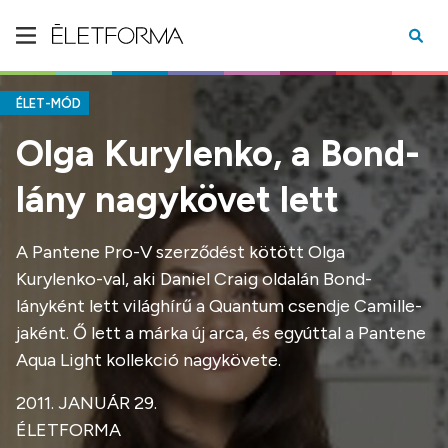
ÉLET-MÓD
Olga Kurylenko, a Bond-
lány nagykövet lett
A Pantene Pro-V szerződést kötött Olga
Kurylenko-val, aki Daniel Craig oldalán Bond-
lányként lett világhírű a Quantum csendje Camille-
jaként. Ő lett a márka új arca, és egyúttal a Pantene
Aqua Light kollekció nagykövete.
2011. JANUÁR 29.
ÉLETFORMA