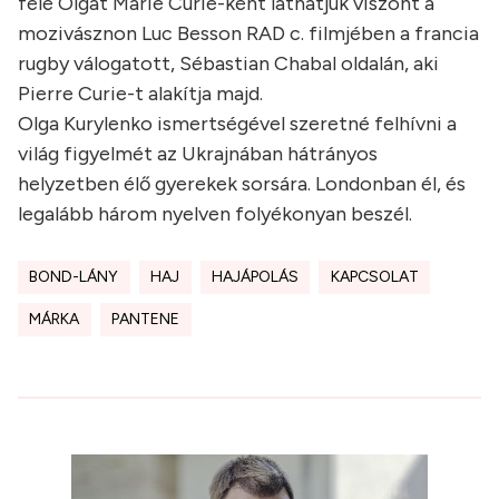
felé Olgát Marie Curie-ként láthatjuk viszont a
mozivásznon Luc Besson RAD c. filmjében a francia
rugby válogatott, Sébastian Chabal oldalán, aki
Pierre Curie-t alakítja majd.
Olga Kurylenko ismertségével szeretné felhívni a
világ figyelmét az Ukrajnában hátrányos
helyzetben élő gyerekek sorsára. Londonban él, és
legalább három nyelven folyékonyan beszél.
BOND-LÁNY
HAJ
HAJÁPOLÁS
KAPCSOLAT
MÁRKA
PANTENE