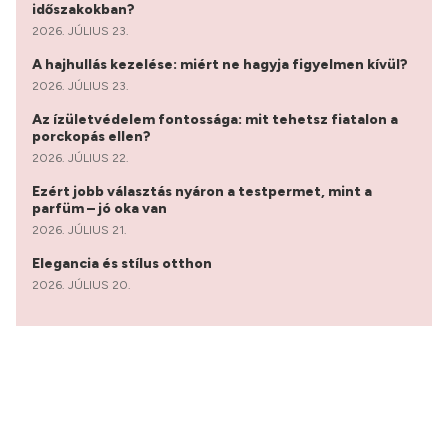
időszakokban?
2026. JÚLIUS 23.
A hajhullás kezelése: miért ne hagyja figyelmen kívül?
2026. JÚLIUS 23.
Az ízületvédelem fontossága: mit tehetsz fiatalon a
porckopás ellen?
2026. JÚLIUS 22.
Ezért jobb választás nyáron a testpermet, mint a
parfüm – jó oka van
2026. JÚLIUS 21.
Elegancia és stílus otthon
2026. JÚLIUS 20.