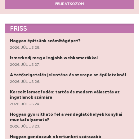
FELIRATKOZOM
FRISS
Hogyan építsünk számítógépet?
2026. JÚLIUS 28.
Ismerkedj meg a legjobb webkamerákkal
2026. JÚLIUS 27.
A tetőszigetelés jelentése és szerepe az épületeknél
2026. JÚLIUS 26.
Korcolt lemezfedés: tartós és modern választás az
ingatlanok számára
2026. JÚLIUS 24.
Hogyan gyorsítható fel a vendéglátóhelyek konyhai
munkafolyamata?
2026. JÚLIUS 23.
Hogyan gondozzuk a kertünket szárazabb