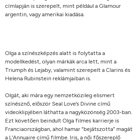
címlapján is szerepelt, mint például a Glamour
argentin, vagy amerikai kiadása.
Olga a színészképzés alatt is folytatta a
modellkedést, olyan márkák arca lett, mint a
Triumph és Lejaby, valamint szerepelt a Clarins és
Helena Rubinstein reklámjaiban is.
Olgát, aki mára egy nemzetközileg elismert
színésznő, először Seal Love’s Divine című
videoklipjében láthatta a nagyközönség 2003-ban.
Ezt követően beindult Olga filmes karrierje is
Franciaországban, ahol hamar “bejátszotta” magát
a L’Annuaire című filmbe. Iris, a női főszereplő