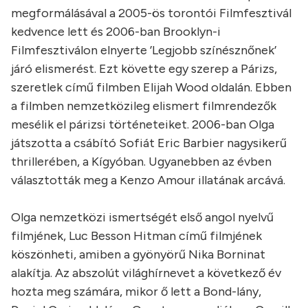
megformálásával a 2005-ös torontói Filmfesztivál
kedvence lett és 2006-ban Brooklyn-i
Filmfesztiválon elnyerte ’Legjobb színésznőnek’
járó elismerést. Ezt követte egy szerep a Párizs,
szeretlek című filmben Elijah Wood oldalán. Ebben
a filmben nemzetközileg elismert filmrendezők
mesélik el párizsi történeteiket. 2006-ban Olga
játszotta a csábító Sofiát Eric Barbier nagysikerű
thrillerében, a Kígyóban. Ugyanebben az évben
választották meg a Kenzo Amour illatának arcává.
Olga nemzetközi ismertségét első angol nyelvű
filmjének, Luc Besson Hitman című filmjének
köszönheti, amiben a gyönyörű Nika Borninat
alakítja. Az abszolút világhírnevet a következő év
hozta meg számára, mikor ő lett a Bond-lány,