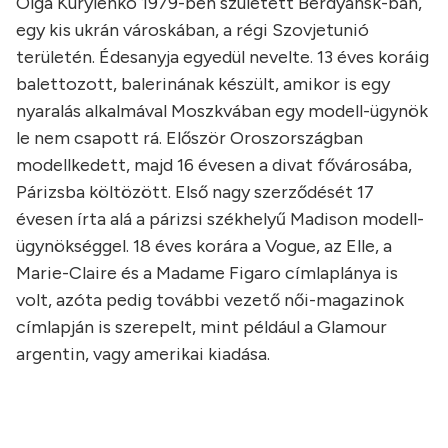
Olga Kurylenko 1979-ben született Berdyansk-ban,
egy kis ukrán városkában, a régi Szovjetunió
területén. Édesanyja egyedül nevelte. 13 éves koráig
balettozott, balerinának készült, amikor is egy
nyaralás alkalmával Moszkvában egy modell-ügynök
le nem csapott rá. Először Oroszországban
modellkedett, majd 16 évesen a divat fővárosába,
Párizsba költözött. Első nagy szerződését 17
évesen írta alá a párizsi székhelyű Madison modell-
ügynökséggel. 18 éves korára a Vogue, az Elle, a
Marie-Claire és a Madame Figaro címlaplánya is
volt, azóta pedig további vezető női-magazinok
címlapján is szerepelt, mint például a Glamour
argentin, vagy amerikai kiadása.