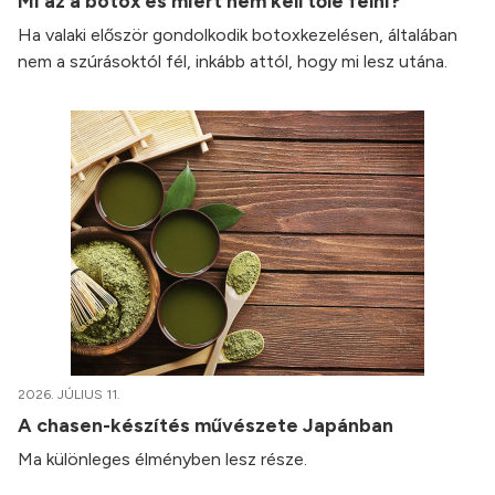
Mi az a botox és miért nem kell tőle félni?
Ha valaki először gondolkodik botoxkezelésen, általában
nem a szúrásoktól fél, inkább attól, hogy mi lesz utána.
2026. JÚLIUS 11.
A chasen-készítés művészete Japánban
Ma különleges élményben lesz része.