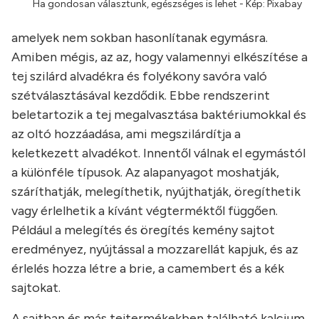
Ha gondosan választunk, egészséges is lehet - Kép: Pixabay
amelyek nem sokban hasonlítanak egymásra.
Amiben mégis, az az, hogy valamennyi elkészítése a
tej szilárd alvadékra és folyékony savóra való
szétválasztásával kezdődik. Ebbe rendszerint
beletartozik a tej megalvasztása baktériumokkal és
az oltó hozzáadása, ami megszilárdítja a
keletkezett alvadékot. Innentől válnak el egymástól
a különféle típusok. Az alapanyagot moshatják,
száríthatják, melegíthetik, nyújthatják, öregíthetik
vagy érlelhetik a kívánt végterméktől függően.
Például a melegítés és öregítés kemény sajtot
eredményez, nyújtással a mozzarellát kapjuk, és az
érlelés hozza létre a brie, a camembert és a kék
sajtokat.
A sajtban és más tejtermékekben található kalcium