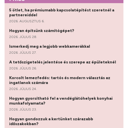
5 ötlet, ha prémiumabb kapcsolatépítést szeretnél a
partnereiddel
2026. AUGUSZTUS 6.
Hogyan építsünk számítógépet?
2026. JÚLIUS 28.
Ismerkedj meg a legjobb webkamerákkal
2026. JÚLIUS 27.
A tetőszigetelés jelentése és szerepe az épületeknél
2026. JÚLIUS 26.
Korcolt lemezfedés: tartós és modern választás az
ingatlanok számára
2026. JÚLIUS 24.
Hogyan gyorsítható fel a vendéglátóhelyek konyhai
munkafolyamata?
2026. JÚLIUS 23.
Hogyan gondozzuk a kertünket szárazabb
időszakokban?