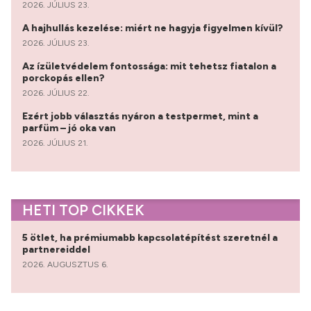
2026. JÚLIUS 23.
A hajhullás kezelése: miért ne hagyja figyelmen kívül?
2026. JÚLIUS 23.
Az ízületvédelem fontossága: mit tehetsz fiatalon a
porckopás ellen?
2026. JÚLIUS 22.
Ezért jobb választás nyáron a testpermet, mint a
parfüm – jó oka van
2026. JÚLIUS 21.
HETI TOP CIKKEK
5 ötlet, ha prémiumabb kapcsolatépítést szeretnél a
partnereiddel
2026. AUGUSZTUS 6.