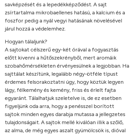
savképzését és a lepedékképződést. A sajt
zsírtartalma mikrobaellenes hatású, a kalcium és a
foszfor pedig a nyál vegyi hatásának növelésével
járul hozzá a védelemhez.
Hogyan tálaljunk?
A sajtokat célszerű egy-két órával a fogyasztás
előtt kivenni a hűtőszekrényből, mert aromáik
szobahőmérsékleten érvényesülnek a legjobban. Ha
sajttálat készítünk, legalább négy-ötféle típust
érdemes felsorakoztatni úgy, hogy köztük legyen
lágy, félkemény és kemény, friss és érlelt fajta
egyaránt. Tálalhatjuk szeletelve is, de ez esetben
figyeljünk oda arra, hogy a penésszel borított
sajtok minden egyes darabja mutassa a jellegzetes
tulajdonságait. A sajtok mellé kiválóan illik a szőlő,
az alma, de még egyes aszalt gyümölcsök is, dióval