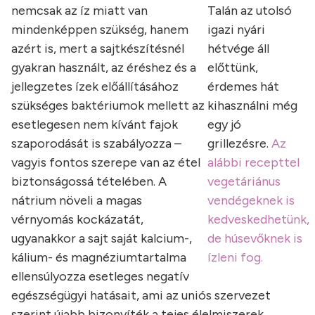
nemcsak az íz miatt van
Talán az utolsó
mindenképpen szükség, hanem
igazi nyári
azért is, mert a sajtkészítésnél
hétvége áll
gyakran használt, az éréshez és a
előttünk,
jellegzetes ízek előállításához
érdemes hát
szükséges baktériumok mellett az
kihasználni még
esetlegesen nem kívánt fajok
egy jó
szaporodását is szabályozza –
grillezésre.
Az
vagyis fontos szerepe van az étel
alábbi recepttel
biztonságossá tételében. A
vegetáriánus
nátrium növeli a magas
vendégeknek is
vérnyomás kockázatát,
kedveskedhetünk,
ugyanakkor a sajt saját kalcium-,
de húsevőknek is
kálium- és magnéziumtartalma
ízleni fog.
ellensúlyozza esetleges negatív
egészségügyi hatásait, ami az uniós szervezet
szerint újabb bizonyíték a tejes élelmiszerek