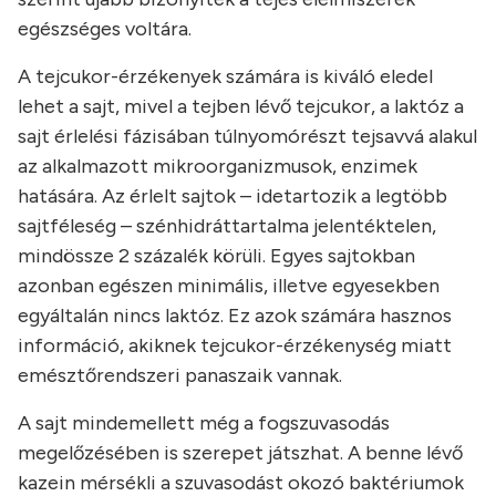
egészséges voltára.
A tejcukor-érzékenyek számára is kiváló eledel
lehet a sajt, mivel a tejben lévő tejcukor, a laktóz a
sajt érlelési fázisában túlnyomórészt tejsavvá alakul
az alkalmazott mikroorganizmusok, enzimek
hatására. Az érlelt sajtok – idetartozik a legtöbb
sajtféleség – szénhidráttartalma jelentéktelen,
mindössze 2 százalék körüli. Egyes sajtokban
azonban egészen minimális, illetve egyesekben
egyáltalán nincs laktóz. Ez azok számára hasznos
információ, akiknek tejcukor-érzékenység miatt
emésztőrendszeri panaszaik vannak.
A sajt mindemellett még a fogszuvasodás
megelőzésében is szerepet játszhat. A benne lévő
kazein mérsékli a szuvasodást okozó baktériumok