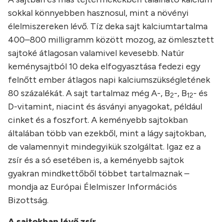
sokkal könnyebben hasznosul, mint a növényi
élelmiszereken lévő. Tíz deka sajt kalciumtartalma
400–800 milligramm között mozog, az ömlesztett
sajtoké átlagosan valamivel kevesebb. Natúr
keménysajtból 10 deka elfogyasztása fedezi egy
felnőtt ember átlagos napi kalciumszükségletének
80 százalékát. A sajt tartalmaz még A-, B
-, B
- és
2
12
D-vitamint, niacint és ásványi anyagokat, például
cinket és a foszfort. A keményebb sajtokban
általában több van ezekből, mint a lágy sajtokban,
de valamennyit mindegyikük szolgáltat. Igaz ez a
zsír és a só esetében is, a keményebb sajtok
gyakran mindkettőből többet tartalmaznak –
mondja az Európai Élelmiszer Információs
Bizottság.
A sajtokban lévő zsír