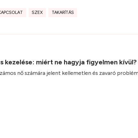
KAPCSOLAT
SZEX
TAKARÍTÁS
.
ás kezelése: miért ne hagyja figyelmen kívül
 számos nő számára jelent kellemetlen és zavaró problém
.