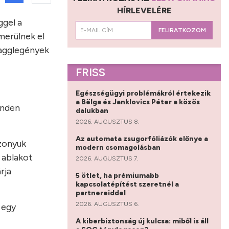
HÍRLEVELÉRE
ggel a
FELIRATKOZOM
merülnek el
 agglegények
FRISS
Egészségügyi problémákról értekezik
a Bëlga és Janklovics Péter a közös
inden
dalukban
2026. AUGUSZTUS 8.
Az automata zsugorfóliázók előnye a
szonyuk
modern csomagolásban
 ablakot
2026. AUGUSZTUS 7.
rja
5 ötlet, ha prémiumabb
kapcsolatépítést szeretnél a
partnereiddel
2026. AUGUSZTUS 6.
 egy
A kiberbiztonság új kulcsa: miből is áll