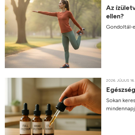
Az ízület
ellen?
Gondoltál-e
2026. JÚLIUS 16.
Egészség
Sokan keres
mindennapja