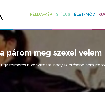
PÉLDA-KÉP
STÍLUS
ÉLET-MÓD
GA
 a párom meg szexel velem
k. Egy felmérés bizonyította, hogy az erősebb nem legtö