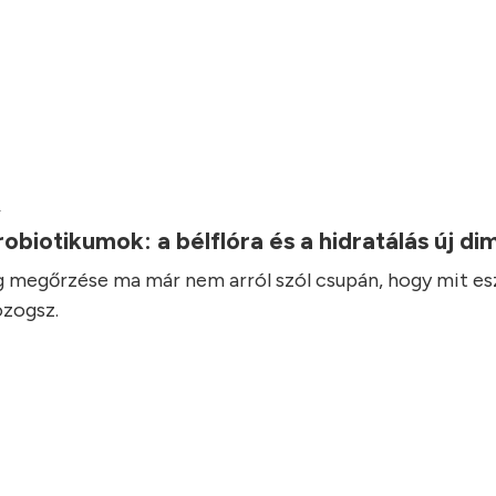
.
robiotikumok: a bélflóra és a hidratálás új d
 megőrzése ma már nem arról szól csupán, hogy mit es
zogsz.