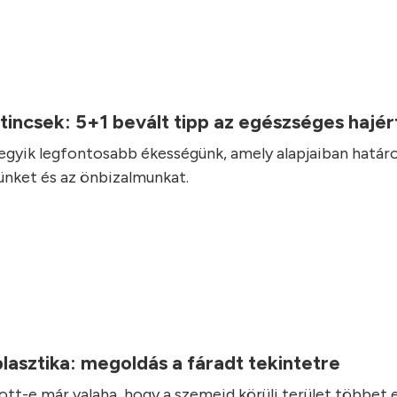
incsek: 5+1 bevált tipp az egészséges hajé
 egyik legfontosabb ékességünk, amely alapjaiban határ
nket és az önbizalmunkat.
asztika: megoldás a fáradt tekintetre
ott-e már valaha, hogy a szemeid körüli terület többet e