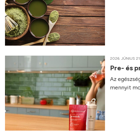
2026. JÚNIUS 21
Pre- és p
Az egészség
mennyit mo