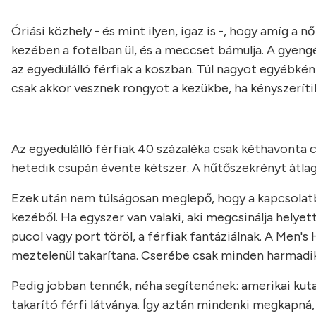
Óriási közhely - és mint ilyen, igaz is -, hogy amíg a nő
kezében a fotelban ül, és a meccset bámulja. A gyeng
az egyedülálló férfiak a koszban. Túl nagyot egyébké
csak akkor vesznek rongyot a kezükbe, ha kényszerítik
Az egyedülálló férfiak 40 százaléka csak kéthavonta
hetedik csupán évente kétszer. A hűtőszekrényt átla
Ezek után nem túlságosan meglepő, hogy a kapcsolatb
kezéből. Ha egyszer van valaki, aki megcsinálja helyet
pucol vagy port töröl, a férfiak fantáziálnak. A Men's
meztelenül takarítana. Cserébe csak minden harmadik
Pedig jobban tennék, néha segítenének: amerikai kuta
takarító férfi látványa. Így aztán mindenki megkapná,