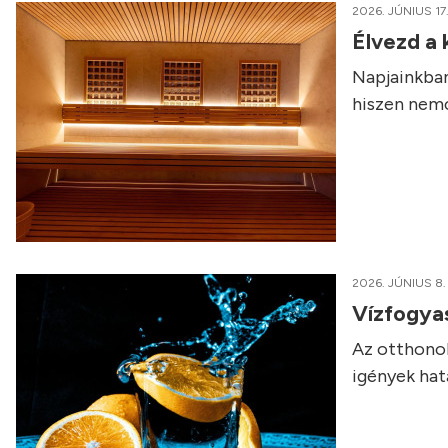
2026. JÚNIUS 17
Élvezd a
Napjainkban
hiszen nemcs
2026. JÚNIUS 8.
Vízfogyas
Az otthonok
igények hat