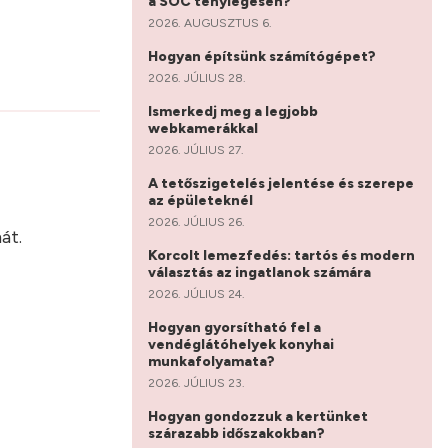
a SOC ténylegesen?
2026. AUGUSZTUS 6.
Hogyan építsünk számítógépet?
2026. JÚLIUS 28.
Ismerkedj meg a legjobb
webkamerákkal
2026. JÚLIUS 27.
A tetőszigetelés jelentése és szerepe
?
az épületeknél
2026. JÚLIUS 26.
át.
Korcolt lemezfedés: tartós és modern
választás az ingatlanok számára
2026. JÚLIUS 24.
Hogyan gyorsítható fel a
vendéglátóhelyek konyhai
munkafolyamata?
2026. JÚLIUS 23.
Hogyan gondozzuk a kertünket
szárazabb időszakokban?