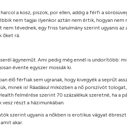
 harcol a kosz, piszok, por ellen, addig a férfi a sörösüve
ébbik nem tagjai ilyenkor aztán nem értik, hogyan nem 
nt nem tévednek, egy friss tanulmány szerint ugyanis az
 őket rá.
 cserél ágyneműt. Ami pedig még ennél is undorítóbb: m
gosan évente egyszer mossák ki.
an élő férfiak sem ugranak, hogy kivegyék a seprűt as
tük, minek is! Ráadásul miközben a nő porszívót tologat,
 Health felmérése szerint 70 százalékuk szeretné, ha a pá
 vesz részt a házimunkában.
tók szerint ugyanis a nőkben is erotikus vágyat ébreszt
 amit akar.