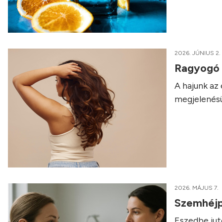
2026. JÚNIUS 2.
Ragyogó t
A hajunk az
megjelenésü
2026. MÁJUS 7.
Szemhéjpl
Eszedbe jut