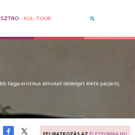
SZTRO
KUL-TOUR
bb tagja erotikus álmokat dédelget élete párjáról,
FELIRATKOZÁS AZ
ÉLETFORMA.HU