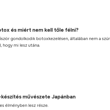
otox és miért nem kell tőle félni?
lőször gondolkodik botoxkezelésen, általában nem a szúr
, hogy mi lesz utána.
-készítés művészete Japánban
es élményben lesz része.