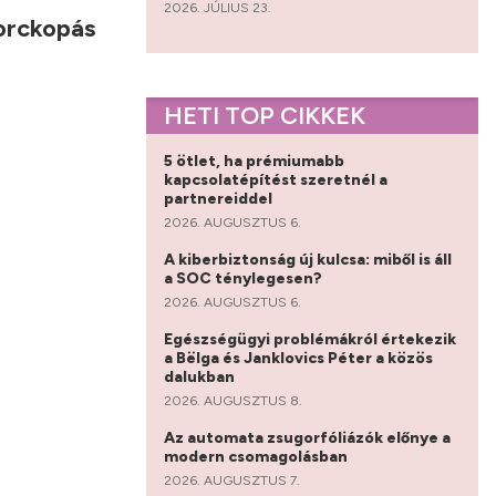
2026. JÚLIUS 23.
porckopás
HETI TOP CIKKEK
5 ötlet, ha prémiumabb
kapcsolatépítést szeretnél a
partnereiddel
2026. AUGUSZTUS 6.
A kiberbiztonság új kulcsa: miből is áll
a SOC ténylegesen?
2026. AUGUSZTUS 6.
Egészségügyi problémákról értekezik
a Bëlga és Janklovics Péter a közös
dalukban
2026. AUGUSZTUS 8.
Az automata zsugorfóliázók előnye a
modern csomagolásban
2026. AUGUSZTUS 7.