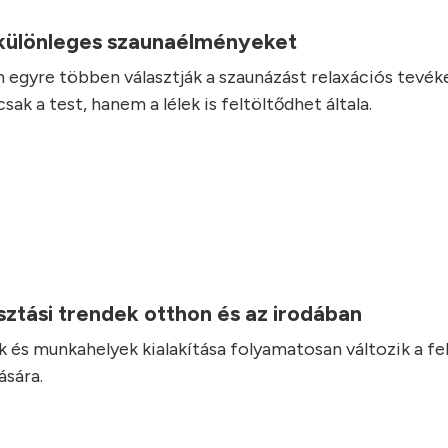
.
 különleges szaunaélményeket
 egyre többen választják a szaunázást relaxációs tevé
ak a test, hanem a lélek is feltöltődhet általa.
ztási trendek otthon és az irodában
 és munkahelyek kialakítása folyamatosan változik a fel
ására.