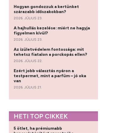
Hogyan gondozzuk a kertünket
szárazabb időszakokban?
2026. JÚLIUS 23.
A hajhullás kezelése: miért ne hagyja
figyelmen kívül?
2026. JÚLIUS 23.
Az ízületvédelem fontossága: mit
tehetsz fiatalon a porckopás ellen?
2026. JÚLIUS 22.
Ezért jobb választás nyáron a
testpermet, mint a parfüm – jó oka
van
2026. JÚLIUS 21.
HETI TOP CIKKEK
5 ötlet, ha prémiumabb