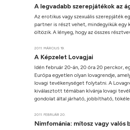
A legvadabb szerepjátékok az 
Az erotikus vagy szexuális szerepjáték eg
partner is részt vehet, mindegyikük egy k
öltözik. A lényeg, hogy az összes résztv
2011. MÁRCIUS 19.
A Képzelet Lovagjai
Idén február 20-án, 20 óra 20 perckor, 
Európa egyetlen olyan lovagrendje, amely
lovagi tevékenységet folytatni. A Lovag
kiválasztott témában kívánja lovagi tevé
gondolat által járható, jobbítható, tökél
2011. FEBRUÁR 20.
Nimfománia: mítosz vagy valós