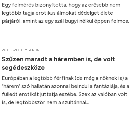
Egy felmérés bizonyította, hogy az erősebb nem
legtöbb tagja erotikus álmokat dédelget élete
párjáról, amint az egy szál bugyi nélkül éppen felmos.
2011. SZEPTEMBER 14.
Szűzen maradt a háremben is, de volt
segédeszköze
Európában a legtöbb férfinak (de még a nőknek is) a
"hárem" szó hallatán azonnal beindul a fantáziája, és a
fülledt erotikát juttatja eszébe. Szex az valóban volt
is, de legtöbbször nem a szultánnal...