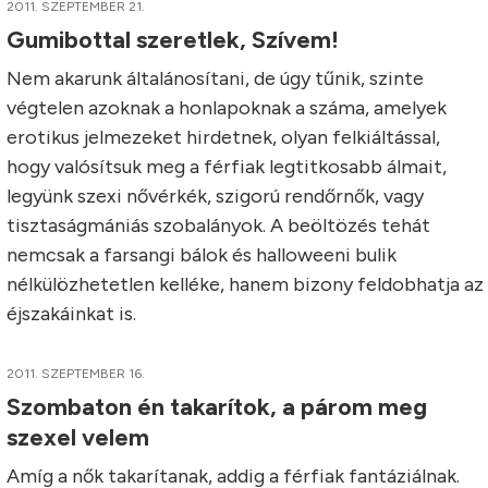
2011. SZEPTEMBER 21.
Gumibottal szeretlek, Szívem!
Nem akarunk általánosítani, de úgy tűnik, szinte
végtelen azoknak a honlapoknak a száma, amelyek
erotikus jelmezeket hirdetnek, olyan felkiáltással,
hogy valósítsuk meg a férfiak legtitkosabb álmait,
legyünk szexi nővérkék, szigorú rendőrnők, vagy
tisztaságmániás szobalányok. A beöltözés tehát
nemcsak a farsangi bálok és halloweeni bulik
nélkülözhetetlen kelléke, hanem bizony feldobhatja az
éjszakáinkat is.
2011. SZEPTEMBER 16.
Szombaton én takarítok, a párom meg
szexel velem
Amíg a nők takarítanak, addig a férfiak fantáziálnak.