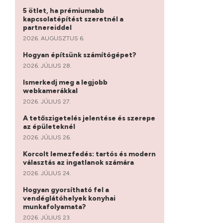
5 ötlet, ha prémiumabb
kapcsolatépítést szeretnél a
partnereiddel
2026. AUGUSZTUS 6.
Hogyan építsünk számítógépet?
2026. JÚLIUS 28.
Ismerkedj meg a legjobb
webkamerákkal
2026. JÚLIUS 27.
A tetőszigetelés jelentése és szerepe
az épületeknél
2026. JÚLIUS 26.
Korcolt lemezfedés: tartós és modern
választás az ingatlanok számára
2026. JÚLIUS 24.
Hogyan gyorsítható fel a
vendéglátóhelyek konyhai
munkafolyamata?
2026. JÚLIUS 23.