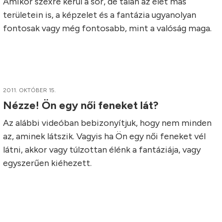
Amikor szexre kerül a sor, de talán az élet más
területein is, a képzelet és a fantázia ugyanolyan
fontosak vagy még fontosabb, mint a valóság maga.
2011. OKTÓBER 15.
Nézze! Ön egy női feneket lát?
Az alábbi videóban bebizonyítjuk, hogy nem minden
az, aminek látszik. Vagyis ha Ön egy női feneket vél
látni, akkor vagy túlzottan élénk a fantáziája, vagy
egyszerűen kiéhezett.