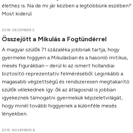
élethez is. Na de mi jár közben a legtöbbünk eszében?
Most kiderül.
2018. DECEMBER 5.
Összejött a Mikulás a Fogtündérrel
A magyar szülők 71 százaléka jobbnak tartja, hogy
gyermeke higgyen a Mikulásban és a hasonló mitikus,
mesés figurákban – derül ki az ismert hollandiai
biztosító reprezentatív felméréséből. Leginkább a
magasabb végzettségű és rendszeresen megtakarító
szülők vélekednek így: ők az átlagosnál is jobban
igyekeznek támogatni gyermekük képzeletvilágát,
hogy minél tovább higgyenek a különféle mesés
lényekben.
2015. NOVEMBER 6.