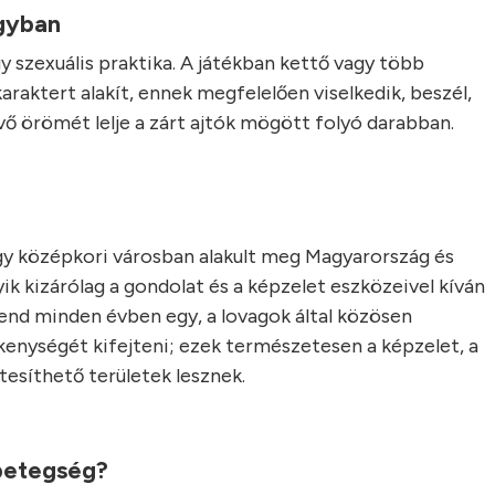
ágyban
y szexuális praktika. A játékban kettő vagy több
araktert alakít, ennek megfelelően viselkedik, beszél,
evő örömét lelje a zárt ajtók mögött folyó darabban.
egy középkori városban alakult meg Magyarország és
ik kizárólag a gondolat és a képzelet eszközeivel kíván
rend minden évben egy, a lovagok által közösen
kenységét kifejteni; ezek természetesen a képzelet, a
etesíthető területek lesznek.
 betegség?