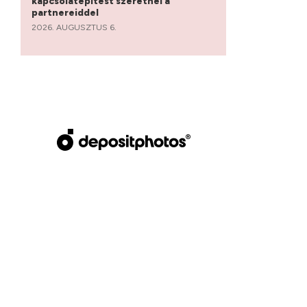
kapcsolatépítést szeretnél a
partnereiddel
2026. AUGUSZTUS 6.