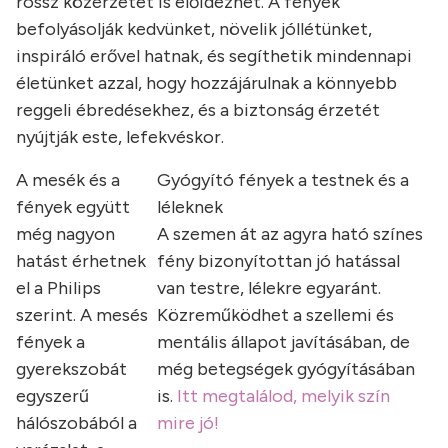
rossz közérzetet is előidézhet. A fények
befolyásolják kedvünket, növelik jóllétünket,
inspiráló erővel hatnak, és segíthetik mindennapi
életünket azzal, hogy hozzájárulnak a könnyebb
reggeli ébredésekhez, és a biztonság érzetét
nyújtják este, lefekvéskor.
A mesék és a
Gyógyító fények a testnek és a
fények együtt
léleknek
még nagyon
A szemen át az agyra ható színes
hatást érhetnek
fény bizonyítottan jó hatással
el a Philips
van testre, lélekre egyaránt.
szerint. A mesés
Közreműködhet a szellemi és
fények a
mentális állapot javításában, de
gyerekszobát
még betegségek gyógyításában
egyszerű
is.
Itt megtalálod, melyik szín
hálószobából a
mire jó!