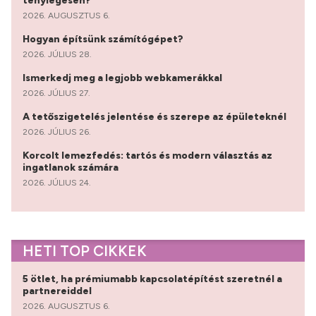
ténylegesen?
2026. AUGUSZTUS 6.
Hogyan építsünk számítógépet?
2026. JÚLIUS 28.
Ismerkedj meg a legjobb webkamerákkal
2026. JÚLIUS 27.
A tetőszigetelés jelentése és szerepe az épületeknél
2026. JÚLIUS 26.
Korcolt lemezfedés: tartós és modern választás az
ingatlanok számára
2026. JÚLIUS 24.
HETI TOP CIKKEK
5 ötlet, ha prémiumabb kapcsolatépítést szeretnél a
partnereiddel
2026. AUGUSZTUS 6.