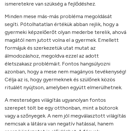
ismeretekre van szükség a fejlődéshez.
Minden mese más-más probléma megoldását
segíti. Pótolhatatlan értékük abban rejlik, hogy a
gyermeki képzelőerőt olyan mederbe terelik, ahová
magától nem jutott volna el a gyermek. Emellett
formájuk és szerkezetük utat mutat az
álmodozáshoz, megoldva ezzel az adott
életszakasz problémáit. Fontos hangsúlyozni
azonban, hogy a mese nem magányos tevékenység!
Célja az is, hogy gyermeknek és szülőnek közös
rituálét nyújtson, amelyben együtt elmerülhetnek.
A mesterséges világítás ugyanolyan fontos
szerepet tölt be egy otthonban, mint a bútorok
vagy a szőnyegek. A nem jól megválasztott világítás
nemcsak a látásra van negatív hatással, hanem