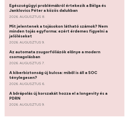
Egészségügyi problémákról értekezik a Bëlga és
Janklovics Péter a közös dalukban
2026. AUGUSZTUS 8.
Mit jelentenek a tojásokon látható számok? Nem
minden tojás egyforma: ezért érdemes figyelni a
jelöléseket
2026. AUGUSZTUS 9.
Az automata zsugorfóliázók előnye a modern
csomagolásban
2026. AUGUSZTUS 7.
A kiberbiztonság új kulcsa: miből is áll a SOC
ténylegesen?
2026. AUGUSZTUS 6.
A bőrápolás új korszakát hozza el a longevity és a
PDRN
2026. AUGUSZTUS 9.