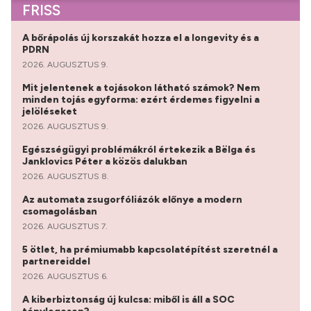
FRISS
A bőrápolás új korszakát hozza el a longevity és a
PDRN
2026. AUGUSZTUS 9.
Mit jelentenek a tojásokon látható számok? Nem
minden tojás egyforma: ezért érdemes figyelni a
jelöléseket
2026. AUGUSZTUS 9.
Egészségügyi problémákról értekezik a Bëlga és
Janklovics Péter a közös dalukban
2026. AUGUSZTUS 8.
Az automata zsugorfóliázók előnye a modern
csomagolásban
2026. AUGUSZTUS 7.
5 ötlet, ha prémiumabb kapcsolatépítést szeretnél a
partnereiddel
2026. AUGUSZTUS 6.
A kiberbiztonság új kulcsa: miből is áll a SOC