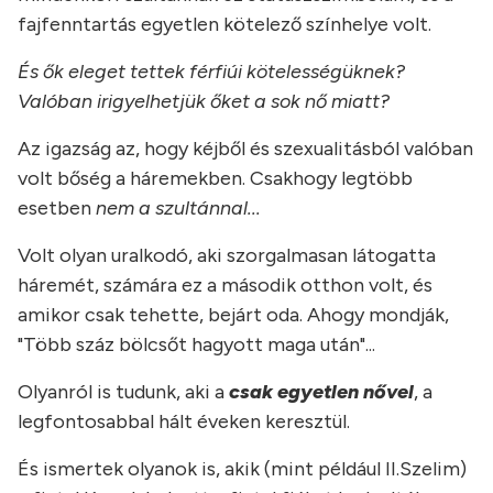
fajfenntartás egyetlen kötelező színhelye volt.
És ők eleget tettek férfiúi kötelességüknek?
Valóban irigyelhetjük őket a sok nő miatt?
Az igazság az, hogy kéjből és szexualitásból valóban
volt bőség a háremekben. Csakhogy legtöbb
esetben
nem a szultánnal...
Volt olyan uralkodó, aki szorgalmasan látogatta
háremét, számára ez a második otthon volt, és
amikor csak tehette, bejárt oda. Ahogy mondják,
"Több száz bölcsőt hagyott maga után"...
Olyanról is tudunk, aki a
csak egyetlen nővel
, a
legfontosabbal hált éveken keresztül.
És ismertek olyanok is, akik (mint például II.Szelim)