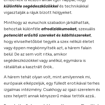
különféle segédeszközökkel
és technikákkal
vigasztalják a rájuk bízott hölgyeket.
Minthogy az eunuchok szabadon járkálhattak,
behoztak különféle
afrodiziákumokat,
szexuális
potenciát erősítő szereket és kábítószereket
,
hogy elviselhetőbbé tegyék a szex nélküli életet
vagy éppen megkönnyítsék azt, a hárem falain
belül. De az sem volt ritka, amikor
segédeszközökkel vagy anélkül, egymásra is
rátaláltak a kasztrált őrök...
A hárem tehát olyan volt, mint amilyennek mi,
európaiak elképzeljük, egy fülledt erotikával terhes
izgalmas intézmény. Csakhogy az igazi szerelem és
szex helyett annak kényszerű másai tették azzá...