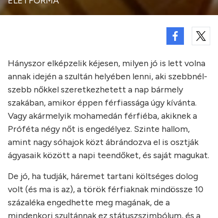
ÉLETFORMA
Hányszor elképzelik kéjesen, milyen jó is lett volna
annak idején a szultán helyében lenni, aki szebbnél-
szebb nőkkel szeretkezhetett a nap bármely
szakában, amikor éppen férfiassága úgy kívánta.
Vagy akármelyik mohamedán férfiéba, akiknek a
Próféta négy nőt is engedélyez. Szinte hallom,
amint nagy sóhajok közt ábrándozva el is osztják
ágyasaik között a napi teendőket, és saját magukat.
De jó, ha tudják, háremet tartani költséges dolog
volt (és ma is az), a török férfiaknak mindössze 10
százaléka engedhette meg magának, de a
mindenkori szultánnak ez státuszszimbólum, és a