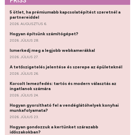
FRISS
5 ötlet, ha prémiumabb kapcsolatépítést szeretnél a
partnereiddel
2026. AUGUSZTUS 6.
Hogyan építsünk számítógépet?
2026. JÚLIUS 28.
Ismerkedj meg a legjobb webkamerákkal
2026. JÚLIUS 27.
A tetőszigetelés jelentése és szerepe az épületeknél
2026. JÚLIUS 26.
Korcolt lemezfedés: tartós és modern választás az
ingatlanok számára
2026. JÚLIUS 24.
Hogyan gyorsítható fel a vendéglátóhelyek konyhai
munkafolyamata?
2026. JÚLIUS 23.
Hogyan gondozzuk a kertünket szárazabb
időszakokban?