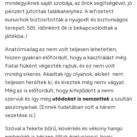
mindegyiknek saját szobája, az őrök segítségével, jó
pénzért jutottak találkahelyhez. A lefizetett
eunuchok biztosították a nyugodt és biztonságos
terepet. Sőt, időnként ők is bekapcsolódtak a
játékba...!
Anatómiailag ez nem volt teljesen lehetetlen,
hiszen gyakran előfordult, hogy a kasztrálást még
fiatal fiúként végezték rajtuk, és ez nem volt
mindig sikeres. Akadtak így olyanok, akiket nem
teljesen heréltek ki, és éreztek még nemi vágyat.
Még az is előfordult, hogy kifejlődött a nemi
szervük és így még
utódokat is nemzettek
a szultán
asszonyainak. (Ennek tudatában volt a hárem
vezetése is.)
Szóval a fekete bőrű, kövérkés és vékony hangú
emberkék is készen álltak éjjel-nappal, hogy