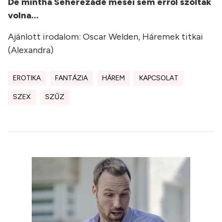
De mintha Seherezádé meséi sem erről szóltak
volna...
Ajánlott irodalom: Oscar Welden, Háremek titkai
(Alexandra)
EROTIKA
FANTÁZIA
HÁREM
KAPCSOLAT
SZEX
SZŰZ