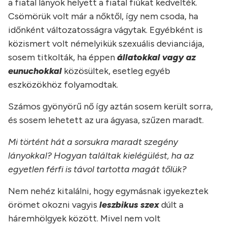
a fiatal lányok helyett a fiatal fiúkat kedvelték.
Csömörük volt már a nőktől, így nem csoda, ha
időnként változatosságra vágytak. Egyébként is
közismert volt némelyikük szexuális devianciája,
sosem titkolták, ha éppen
állatokkal vagy az
eunuchokkal
közösültek, esetleg egyéb
eszközökhöz folyamodtak.
Számos gyönyörű nő így aztán sosem került sorra,
és sosem lehetett az ura ágyasa, szűzen maradt.
Mi történt hát a sorsukra maradt szegény
lányokkal? Hogyan találtak kielégülést, ha az
egyetlen férfi is távol tartotta magát tőlük?
Nem nehéz kitalálni, hogy egymásnak igyekeztek
örömet okozni vagyis
leszbikus szex
dúlt a
háremhölgyek között. Mivel nem volt