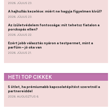
2026. JÚLIUS 23.
A hajhullás kezelése: miért ne hagyja figyelmen kívül?
2026. JÚLIUS 23.
Az ízületvédelem fontossága: mit tehetsz fiatalon a
porckopás ellen?
2026. JÚLIUS 22.
Ezért jobb választás nyáron a testpermet, mint a
parfüm – jó oka van
2026. JÚLIUS 21.
HETI TOP CIKKEK
5 ötlet, ha prémiumabb kapcsolatépítést szeretnél a
partnereiddel
2026. AUGUSZTUS 6.