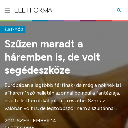
ÉLET-MÓD
Szűzen maradt a
háremben is, de volt
segédeszköze
Európában a legtöbb férfinak (de még a nőknek is)
a "hárem" szó hallatán azonnal beindul a fantáziája,
és a fülledt erotikát juttatja eszébe. Szex az
valóban volt is, de legtöbbször nem a szultánnal...
2011. SZEPTEMBER 14.