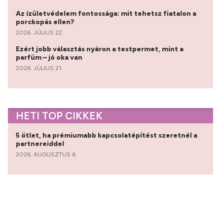
Az ízületvédelem fontossága: mit tehetsz fiatalon a
porckopás ellen?
2026. JÚLIUS 22.
Ezért jobb választás nyáron a testpermet, mint a
parfüm – jó oka van
2026. JÚLIUS 21.
HETI TOP CIKKEK
5 ötlet, ha prémiumabb kapcsolatépítést szeretnél a
partnereiddel
2026. AUGUSZTUS 6.