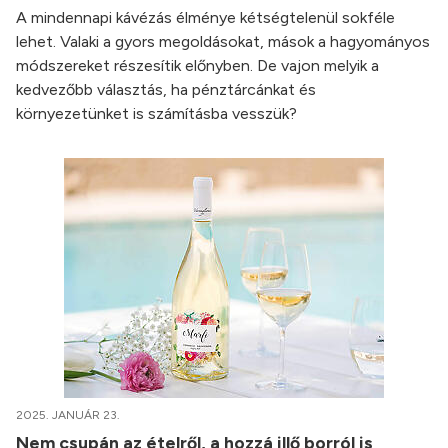
A mindennapi kávézás élménye kétségtelenül sokféle
lehet. Valaki a gyors megoldásokat, mások a hagyományos
módszereket részesítik előnyben. De vajon melyik a
kedvezőbb választás, ha pénztárcánkat és
környezetünket is számításba vesszük?
2025. JANUÁR 23.
Nem csupán az ételről, a hozzá illő borról is