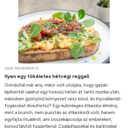
2025. NOVEMBER 17.
Ilyen egy tökéletes hétvégi reggeli
Gondoltál már arra, mikor volt utoljára, hogy igazán
kipihentél valahol egy hosszú héten át tartó munka után,
miközben gyönyörű környezet vesz körül, és ínycsiklandó
fogásokat élvezhetsz? Egy különleges étkezési élmény,
mint a brunch, nem pusztán az étkezésről szól, hanem
egyfajta rituáléról, ami összekapcsolja az embereket,
korosztálytól függetlenül. Családtagokkal és barátokkal