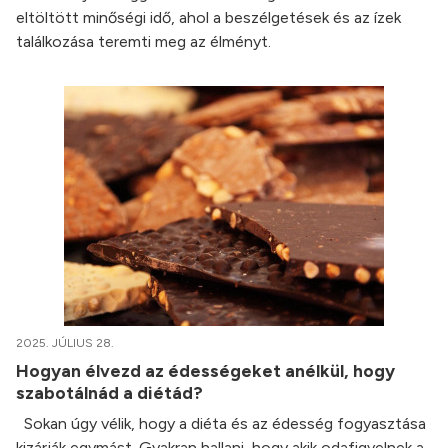
eltöltött minőségi idő, ahol a beszélgetések és az ízek
találkozása teremti meg az élményt.
2025. JÚLIUS 28.
Hogyan élvezd az édességeket anélkül, hogy
szabotálnád a diétád?
Sokan úgy vélik, hogy a diéta és az édesség fogyasztása
kizárják egymást. Gyakran hallani, hogy akik odafigyelnek a