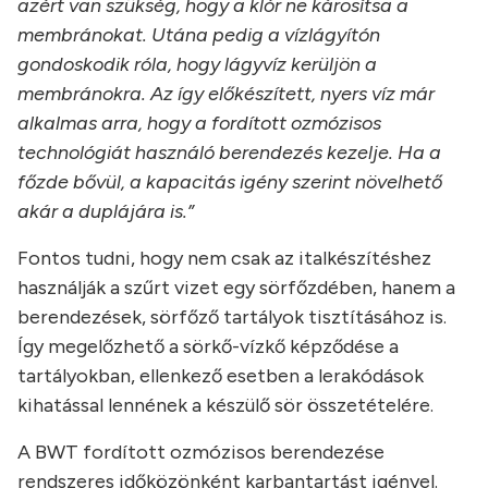
azért van szükség, hogy a klór ne károsítsa a
membránokat. Utána pedig a vízlágyítón
gondoskodik róla, hogy lágyvíz kerüljön a
membránokra. Az így előkészített, nyers víz már
alkalmas arra, hogy a fordított ozmózisos
technológiát használó berendezés kezelje. Ha a
főzde bővül, a kapacitás igény szerint növelhető
akár a duplájára is.”
Fontos tudni, hogy nem csak az italkészítéshez
használják a szűrt vizet egy sörfőzdében, hanem a
berendezések, sörfőző tartályok tisztításához is.
Így megelőzhető a sörkő-vízkő képződése a
tartályokban, ellenkező esetben a lerakódások
kihatással lennének a készülő sör összetételére.
A BWT fordított ozmózisos berendezése
rendszeres időközönként karbantartást igényel.