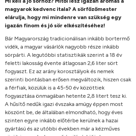
Mi kell a jó sörhöz? Mitől lesz igazán aromás a
magyarok kedvenc itala? A sörfőzőmester
elárulja, hogy mi mindenre van szükség egy
igazán finom és jó sör elkészítéséhez!
Bár Magyarország tradicionálisan inkább bortermő
vidék, a magyar vásárlók nagyobb része inkább
sörpárti. A legutóbbi statisztikák szerint a 18 év
feletti lakosság évente átlagosan 2,6 liter sört
fogyaszt. Ez az arány korosztályok és nemek
szerinti bontásban erősen megváltozik, hiszen csak
a férfiak, közülük is a 45-50 év közöttiek
fogyasztása önmagában hetente 2,8 litert tesz ki.
A hűsítő nedűk igazi évszaka amúgy éppen most
köszönt be, de általában elmondható, hogy éves
szinten egyre inkább előtérbe kerülnek a hazai
gyártású és az utóbbi években már a kézműves