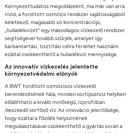
Környezettudatos megoldásként, ma már van arra
mód, a fordított ozmózis rendszer sajátosságából
keletkező, magasabb só koncentrációjú,
„hulladékvizet” egy másodlagos vízkezelő rendszer
segítségével tovább szűrjék, amelyet így
karbantartási, tisztítási célra fel lehet használni
ezáltal csökkenthető a hulladékvíz mennyisége.
Az innovatív vízkezelés jelentette
környezetvédelmi előnyök
A BWT fordított ozmózisos vízkezelő
berendezésének hála, minden sörtípushoz helyben
előállítható a kiváló minőségű, ízprofilban
illeszkedő sörfőző víz. Az innováció jelentősége,
hogy ezáltal a főzdék helyszínének
megválasztásával csökkenthető a gyártás során a