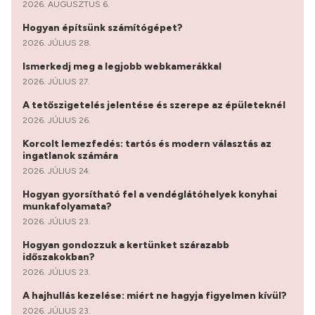
2026. AUGUSZTUS 6.
Hogyan építsünk számítógépet?
2026. JÚLIUS 28.
Ismerkedj meg a legjobb webkamerákkal
2026. JÚLIUS 27.
A tetőszigetelés jelentése és szerepe az épületeknél
2026. JÚLIUS 26.
Korcolt lemezfedés: tartós és modern választás az
ingatlanok számára
2026. JÚLIUS 24.
Hogyan gyorsítható fel a vendéglátóhelyek konyhai
munkafolyamata?
2026. JÚLIUS 23.
Hogyan gondozzuk a kertünket szárazabb
időszakokban?
2026. JÚLIUS 23.
A hajhullás kezelése: miért ne hagyja figyelmen kívül?
2026. JÚLIUS 23.