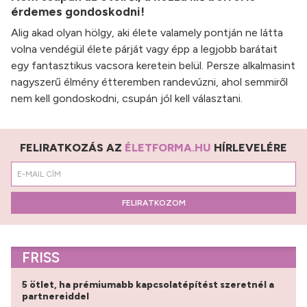
érdemes gondoskodni!
Alig akad olyan hölgy, aki élete valamely pontján ne látta
volna vendégül élete párját vagy épp a legjobb barátait
egy fantasztikus vacsora keretein belül. Persze alkalmasint
nagyszerű élmény étteremben randevúzni, ahol semmiről
nem kell gondoskodni, csupán jól kell választani.
FELIRATKOZÁS AZ
ÉLETFORMA.HU
HÍRLEVELÉRE
FELIRATKOZOM
FRISS
5 ötlet, ha prémiumabb kapcsolatépítést szeretnél a
partnereiddel