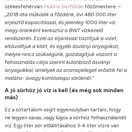
székesfehérvári
Hübris Sörfőzde
főzőmestere. –
„2018 óta működik a főzdénk, évi 480 000 liter
erjesztő kapacitással, és jelenleg 1000 liter víz
megy óránként keresztül a BWT vízkezelő
rendszerén. Ezzel az eljárással tisztítjuk a vizet,
eltávolítjuk a klórt, és egyéb ásványi anyagokat,
melyre nincs szükségünk, gazdagítjuk viszont a
felhasználás célja szerint különböző ásványi
anyagokkal, amelyek az aromajelleget erősítik fel a
maláta- avagy komlóalapú söröknél.”
A jó sörhöz jó víz is kell (és még sok minden
más)
Ez a sótartalom segít egyensúlyban tartani, hogy
ne legyen savas, vagy lúgos a sörhöz felhasználandó
víz. Egy liter sör előállításához 3-4 liter vízre van