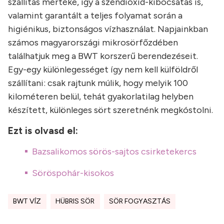
szállítás mértéke, így a széndioxid-kibocsátás is,
valamint garantált a teljes folyamat során a
higiénikus, biztonságos vízhasználat. Napjainkban
számos magyarországi mikrosörfőzdében
találhatjuk meg a BWT korszerű berendezéseit.
Egy-egy különlegességet így nem kell külföldről
szállítani: csak rajtunk múlik, hogy melyik 100
kilométeren belül, tehát gyakorlatilag helyben
készített, különleges sört szeretnénk megkóstolni.
Ezt is olvasd el:
Bazsalikomos sörös-sajtos csirketekercs
Söröspohár-kisokos
BWT VÍZ
HÜBRIS SÖR
SÖR FOGYASZTÁS