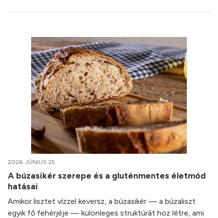
2026. JÚNIUS 25.
A búzasikér szerepe és a gluténmentes életmód
hatásai
Amikor lisztet vízzel keversz, a búzasikér — a búzaliszt
egyik fő fehérjéje — különleges struktúrát hoz létre, ami