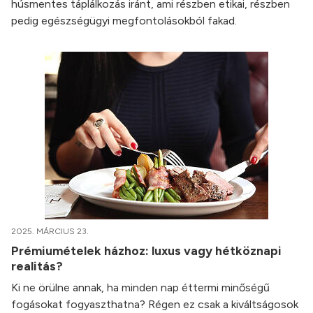
húsmentes táplálkozás iránt, ami részben etikai, részben
pedig egészségügyi megfontolásokból fakad.
2025. MÁRCIUS 23.
Prémiumételek házhoz: luxus vagy hétköznapi
realitás?
Ki ne örülne annak, ha minden nap éttermi minőségű
fogásokat fogyaszthatna? Régen ez csak a kiváltságosok