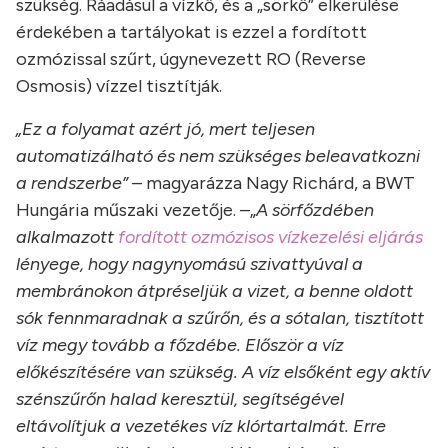
szükség. Ráadásul a vízkő, és a „sörkő” elkerülése
érdekében a tartályokat is ezzel a fordított
ozmózissal szűrt, úgynevezett RO (Reverse
Osmosis) vízzel tisztítják.
„Ez a folyamat azért jó, mert teljesen
automatizálható és nem szükséges beleavatkozni
a rendszerbe”
– magyarázza Nagy Richárd, a BWT
Hungária műszaki vezetője. –„
A sörfőzdében
alkalmazott
fordított ozmózisos vízkezelési eljárás
lényege, hogy nagynyomású szivattyúval a
membránokon átpréseljük a vizet, a benne oldott
sók fennmaradnak a szűrőn, és a sótalan, tisztított
víz megy tovább a főzdébe. Először a víz
előkészítésére van szükség. A víz elsőként egy aktív
szénszűrőn halad keresztül, segítségével
eltávolítjuk a vezetékes víz klórtartalmát. Erre