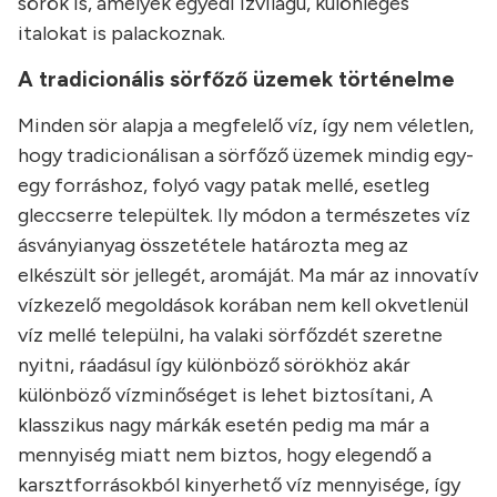
sörök is, amelyek egyedi ízvilágú, különleges
italokat is palackoznak.
A tradicionális sörfőző üzemek történelme
Minden sör alapja a megfelelő víz, így nem véletlen,
hogy tradicionálisan a sörfőző üzemek mindig egy-
egy forráshoz, folyó vagy patak mellé, esetleg
gleccserre települtek. Ily módon a természetes víz
ásványianyag összetétele határozta meg az
elkészült sör jellegét, aromáját. Ma már az innovatív
vízkezelő megoldások korában nem kell okvetlenül
víz mellé települni, ha valaki sörfőzdét szeretne
nyitni, ráadásul így különböző sörökhöz akár
különböző vízminőséget is lehet biztosítani, A
klasszikus nagy márkák esetén pedig ma már a
mennyiség miatt nem biztos, hogy elegendő a
karsztforrásokból kinyerhető víz mennyisége, így