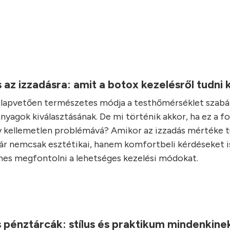
.
az izzadásra: amit a botox kezelésről tudni k
alapvetően természetes módja a testhőmérséklet szabá
nyagok kiválasztásának. De mi történik akkor, ha ez a f
y kellemetlen problémává? Amikor az izzadás mértéke t
már nemcsak esztétikai, hanem komfortbeli kérdéseket is
es megfontolni a lehetséges kezelési módokat.
.
 pénztárcák: stílus és praktikum mindenkin