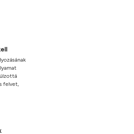
ell
lyozásának
olyamat
úlzottá
 felvet,
ek