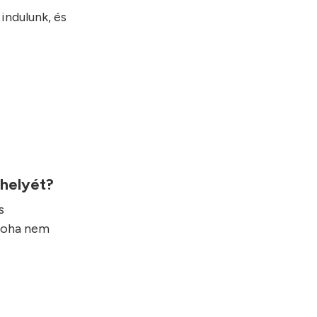
indulunk, és
 helyét?
s
 soha nem