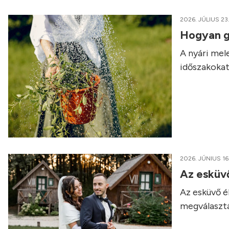
2026. JÚLIUS 23
Hogyan g
A nyári me
időszakokat
2026. JÚNIUS 16
Az esküvő
Az esküvő é
megválasztá