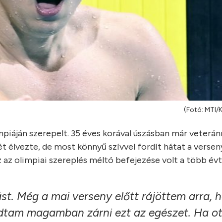
(Fotó: MTI
impiáján szerepelt. 35 éves korával úszásban már veterá
ét élvezte, de most könnyű szívvel fordít hátat a verse
Ez az olimpiai szereplés méltó befejezése volt a több év
. Még a mai verseny előtt rájöttem arra, 
 tudtam magamban zárni ezt az egészet. Ha o