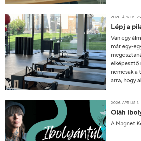
2026. ÁPRILIS 25
Lépj a pi
Van egy álmo
már egy-egy
megosztanád
elképesztő 
nemcsak a t
arra, hogy ak
2026. ÁPRILIS 1.
Oláh Ibo
A Magnet Kö