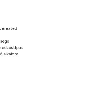
s érezted
űsége
z edzéstípus
ló alkalom