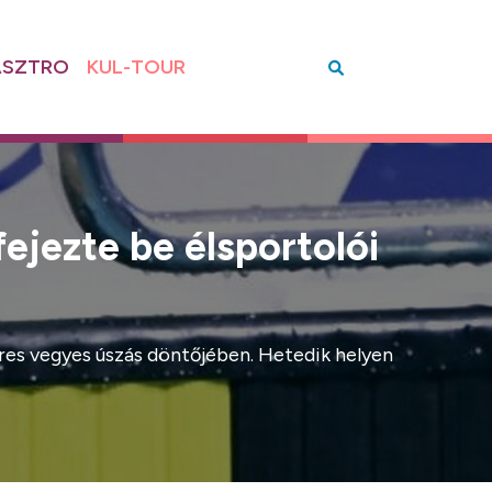
SZTRO
KUL-TOUR
fejezte be élsportolói
eres vegyes úszás döntőjében. Hetedik helyen