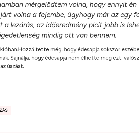
gamban mérgelődtem volna, hogy ennyit én i
 járt volna a fejembe, úgyhogy már az egy f
t a lezárás, az időeredmény picit jobb is leh
égedetlenség mindig ott van bennem.
Tokióban.Hozzá tette még, hogy édesapja sokszor eszébe
ának. Sajnálja, hogy édesapja nem élhette meg ezt, valós
az úszást.
ZÁS