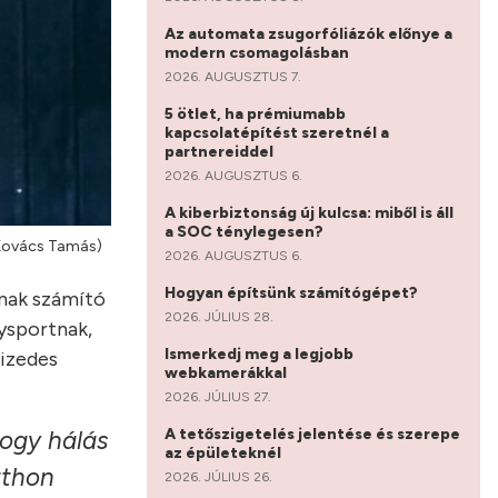
Az automata zsugorfóliázók előnye a
modern csomagolásban
2026. AUGUSZTUS 7.
5 ötlet, ha prémiumabb
kapcsolatépítést szeretnél a
partnereiddel
2026. AUGUSZTUS 6.
A kiberbiztonság új kulcsa: miből is áll
a SOC ténylegesen?
/Kovács Tamás)
2026. AUGUSZTUS 6.
Hogyan építsünk számítógépet?
nnak számító
2026. JÚLIUS 28.
nysportnak,
Ismerkedj meg a legjobb
tizedes
webkamerákkal
2026. JÚLIUS 27.
A tetőszigetelés jelentése és szerepe
hogy hálás
az épületeknél
tthon
2026. JÚLIUS 26.