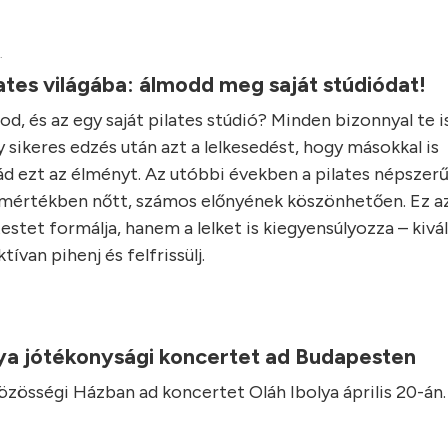
.
lates világába: álmodd meg saját stúdiódat!
d, és az egy saját pilates stúdió? Minden bizonnyal te i
 sikeres edzés után azt a lelkesedést, hogy másokkal is
 ezt az élményt. Az utóbbi években a pilates népszer
mértékben nőtt, számos előnyének köszönhetően. Ez a
estet formálja, hanem a lelket is kiegyensúlyozza – kivá
tívan pihenj és felfrissülj.
lya jótékonysági koncertet ad Budapesten
zösségi Házban ad koncertet Oláh Ibolya április 20-án.