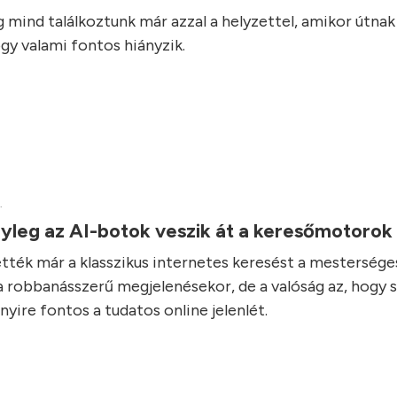
 mind találkoztunk már azzal a helyzettel, amikor útnak 
ogy valami fontos hiányzik.
.
yleg az AI-botok veszik át a keresőmotorok
ték már a klasszikus internetes keresést a mestersége
ia robbanásszerű megjelenésekor, de a valóság az, hogy
yire fontos a tudatos online jelenlét.