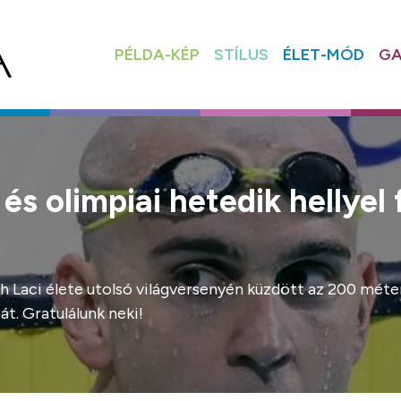
PÉLDA-KÉP
STÍLUS
ÉLET-MÓD
GA
s olimpiai hetedik hellyel 
eh Laci élete utolsó világversenyén küzdött az 200 mét
t. Gratulálunk neki!