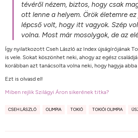
tévéről nézem, biztos, hogy csak ma
ott lenne a helyem. Örök életemre ez
lépcső volt, hogy itt vagyok. Szép vol
volna. Most már mosolygok, de az el
Így nyilatkozott Cseh László az Index újságírójának 
is vele. Sokat köszönhet neki, ahogy az egész családj
korábban azt tanácsolta volna neki, hogy hagyja abba 
Ezt is olvasd el!
Miben rejlik Szilágyi Áron sikerének titka?
CSEH LÁSZLÓ
OLIMPIA
TOKIÓ
TOKIÓI OLIMPIA
ÚS