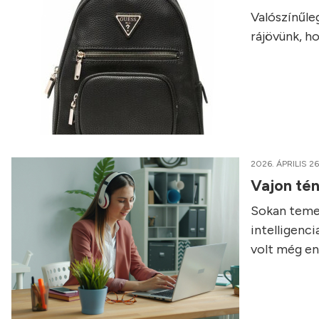
Valószínűleg
rájövünk, h
2026. ÁPRILIS 26
Vajon tén
Sokan temet
intelligenc
volt még enn