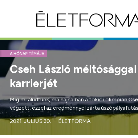
A HÓNAP TÉMÁJA
Cseh László méltósággal é
karrierjét
Míg mi aludtunk, ma hajnalban a tokiói olimpián Cs
végzett, ezzel az eredménnyel zárta úszópályafutásá
2021. JÚLIUS 30.
ÉLETFORMA