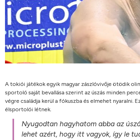
A tokiói játékok egyik magyar zászlóvivője ötödik ol
sportoló saját bevallása szerint az úszás minden perc
végre családja kerül a fókuszba és elmehet nyaralni. 
élsportolói létnek.
Nyugodtan hagyhatom abba az úszást
lehet azért, hogy itt vagyok, így le