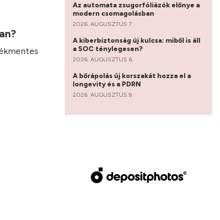
Az automata zsugorfóliázók előnye a
modern csomagolásban
2026. AUGUSZTUS 7.
ban?
A kiberbiztonság új kulcsa: miből is áll
a SOC ténylegesen?
dékmentes
2026. AUGUSZTUS 6.
A bőrápolás új korszakát hozza el a
longevity és a PDRN
2026. AUGUSZTUS 9.