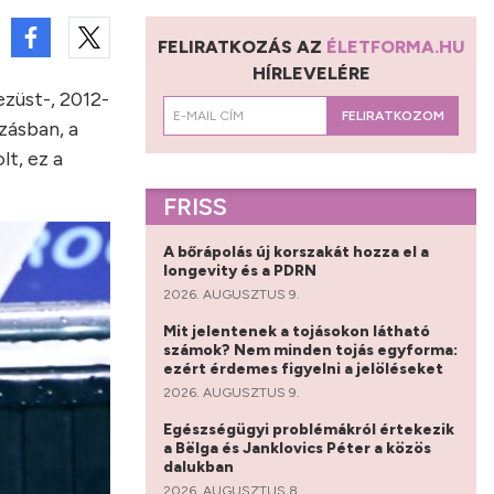
FELIRATKOZÁS AZ
ÉLETFORMA.HU
HÍRLEVELÉRE
züst-, 2012-
FELIRATKOZOM
zásban, a
lt, ez a
FRISS
A bőrápolás új korszakát hozza el a
longevity és a PDRN
2026. AUGUSZTUS 9.
Mit jelentenek a tojásokon látható
számok? Nem minden tojás egyforma:
ezért érdemes figyelni a jelöléseket
2026. AUGUSZTUS 9.
Egészségügyi problémákról értekezik
a Bëlga és Janklovics Péter a közös
dalukban
2026. AUGUSZTUS 8.