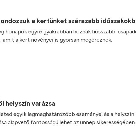
.
ondozzuk a kertünket szárazabb időszakok
leg hónapok egyre gyakrabban hoznak hosszabb, csapa
, amit a kert növényei is gyorsan megéreznek.
.
i helyszín varázsa
leted egyik legmeghatározóbb eseménye, és a helyszín
sa alapvető fontosságú lehet az ünnep sikerességében.