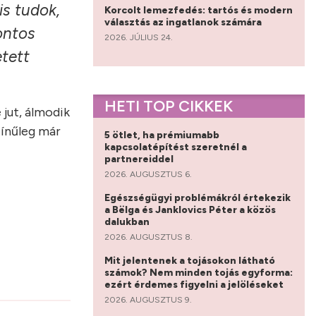
s tudok,
Korcolt lemezfedés: tartós és modern
választás az ingatlanok számára
ontos
2026. JÚLIUS 24.
etett
HETI TOP CIKKEK
 jut, álmodik
zínűleg már
5 ötlet, ha prémiumabb
kapcsolatépítést szeretnél a
partnereiddel
2026. AUGUSZTUS 6.
Egészségügyi problémákról értekezik
a Bëlga és Janklovics Péter a közös
dalukban
2026. AUGUSZTUS 8.
Mit jelentenek a tojásokon látható
számok? Nem minden tojás egyforma:
ezért érdemes figyelni a jelöléseket
2026. AUGUSZTUS 9.