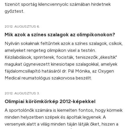
tizenöt sportág kilencvennyolc számában hirdetnek
győztest.
2012. AUGUSZTUS 6.
Mik azok a színes szalagok az olimpikonokon?
Nyilván sokaknak feltűntek azok a színes szalagok, csíkok,
amelyeket rengeteg olimpikon visel a testén.
Kézilabdások, sprinterek, focisták, teniszezők „ékesítik"
magukat úgynevezett kinesiotape szalagokkal, amelyek
fájdalomcsillapító hatásáról dr. Pál Mónika, az Oxygen
Medical reumatológus szakorvosa beszélt.
2012. AUGUSZTUS 3.
Olimpiai körömkörkép 2012-képekkel
A sportolónők számára is kiemelten fontos, hogy körmeik
minden helyzetben szépek és ápoltak legyenek. A
versenyek alatt a világ minden táján látják őket, hiszen a