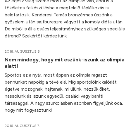
Az egész világ szeme most az olimpián van, ahol is a
tökéletes felkészülésbe a megfelelő táplálkozás is
beletartozik. Kenderesi Tamás bronzérmes úszónk a
győzelem után sajtbureszre vágyott a komoly diéta után.
De miből is áll a csúcsteljesítményhez szükséges speciális
étrend? Szakértőt kérdeztünk.
2016. AUGUSZTUS 8.
Nem mindegy, hogy mit eszünk-iszunk az olimpia
alatt!
Sportos ez a nyár, most éppen az olimpia ragaszt
bennünket napokig a tévé elé. Míg sportolóink kalóriát
égetve mozognak, hajtanak, mi ülünk, nézzük őket,
nassolunk és iszunk egyedül, családi vagy baráti
társasággal. A nagy szurkolásban azonban figyeljünk oda,
hogy mit fogyasztunk!
2016. AUGUSZTUS 7.