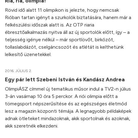
Ria, ria, olimpia!
Rövid idő alatt 11 olimpikon is jelezte, hogy nemcsak
Rióban tartan igényt a szurkolók biztatására, hanem már a
felkészülési időszak alatt is. Az OTP riaria
ébresztőalkalmazás nyitva áll az új sportolók előtt, így – a
teljesség igénye nélkül – már sportlövőt, birkózót,
tollaslabdázót, cselgáncsozót és atlétát is kelthetünk
lelkesítő üzenetekkel.
2016. JÚLIUS 2.
Egy pár lett Szebeni István és Kandász Andrea
OlimpiÁSZ címmel új tematikus műsor indul a TV2-n július
3-án vasárnap 10 óra 5 perckor. A riói olimpia előtt a
tömegsport népszerűsítése és az egészséges életmód
lesz a magazin központi témája. A legnagyobb példaképek
adnak ötleteket mindazoknak, akik sportolnak és azoknak,
akik szeretnék elkezdeni.