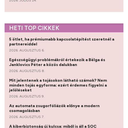
2026. JÚLIUS 24.
HETI TOP CIKKEK
5 ötlet, ha prémiumabb kapcsolatépítést szeretnél a
partnereiddel
2026. AUGUSZTUS 6.
Egészségügyi problémákról értekezik a Bëlga és
Janklovics Péter a közös dalukban
2026. AUGUSZTUS 8.
Mit jelentenek a tojásokon látható számok? Nem
minden tojás egyforma: ezért érdemes figyelni a
jelöléseket
2026. AUGUSZTUS 9.
Az automata zsugorfóliázók előnye a modern
csomagolásban
2026. AUGUSZTUS 7.
A kiberbiztonság új kulcsa: miből is áll a SOC