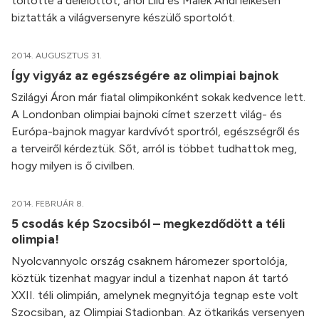
töltötte a délelőttöt, ahol Lilu és Malek Andi lelkesen
biztatták a világversenyre készülő sportolót.
2014. AUGUSZTUS 31.
Így vigyáz az egészségére az olimpiai bajnok
Szilágyi Áron már fiatal olimpikonként sokak kedvence lett.
A Londonban olimpiai bajnoki címet szerzett világ- és
Európa-bajnok magyar kardvívót sportról, egészségről és
a terveiről kérdeztük. Sőt, arról is többet tudhattok meg,
hogy milyen is ő civilben.
2014. FEBRUÁR 8.
5 csodás kép Szocsiból – megkezdődött a téli
olimpia!
Nyolcvannyolc ország csaknem háromezer sportolója,
köztük tizenhat magyar indul a tizenhat napon át tartó
XXII. téli olimpián, amelynek megnyitója tegnap este volt
Szocsiban, az Olimpiai Stadionban. Az ötkarikás versenyen