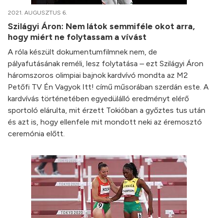
2021. AUGUSZTUS 6.
Szilágyi Áron: Nem látok semmiféle okot arra,
hogy miért ne folytassam a vívást
A róla készült dokumentumfilmnek nem, de
pályafutásának reméli, lesz folytatása – ezt Szilágyi Áron
háromszoros olimpiai bajnok kardvívó mondta az M2
Petőfi TV Én Vagyok Itt! című műsorában szerdán este. A
kardvívás történetében egyedülálló eredményt elérő
sportoló elárulta, mit érzett Tokióban a győztes tus után
és azt is, hogy ellenfele mit mondott neki az éremosztó
ceremónia előtt.