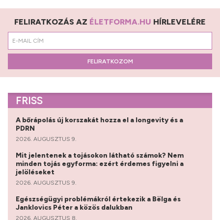
FELIRATKOZÁS AZ
ÉLETFORMA.HU
HÍRLEVELÉRE
FELIRATKOZOM
FRISS
A bőrápolás új korszakát hozza el a longevity és a
PDRN
2026. AUGUSZTUS 9.
Mit jelentenek a tojásokon látható számok? Nem
minden tojás egyforma: ezért érdemes figyelni a
jelöléseket
2026. AUGUSZTUS 9.
Egészségügyi problémákról értekezik a Bëlga és
Janklovics Péter a közös dalukban
2026. AUGUSZTUS 8.