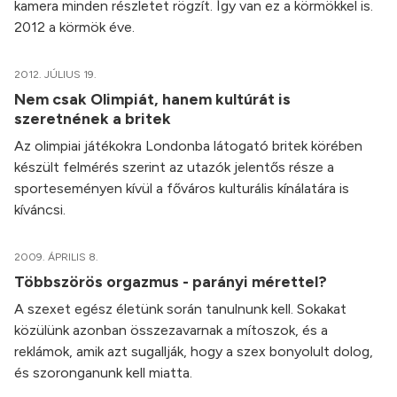
kamera minden részletet rögzít. Így van ez a körmökkel is.
2012 a körmök éve.
2012. JÚLIUS 19.
Nem csak Olimpiát, hanem kultúrát is
szeretnének a britek
Az olimpiai játékokra Londonba látogató britek körében
készült felmérés szerint az utazók jelentős része a
sporteseményen kívül a főváros kulturális kínálatára is
kíváncsi.
2009. ÁPRILIS 8.
Többszörös orgazmus - parányi mérettel?
A szexet egész életünk során tanulnunk kell. Sokakat
közülünk azonban összezavarnak a mítoszok, és a
reklámok, amik azt sugallják, hogy a szex bonyolult dolog,
és szoronganunk kell miatta.