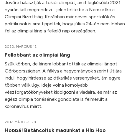
Jövőre halasztják a tokiói olimpiát, amit legkésőbb 2021
nyarán kell megrendezi - jelentette be a Nemzetközi
Olimpiai Bizottság. Korábban már neves sportolók és
politikusok is arra tippeltek, hogy július 24-én nem lobban
fel az olimpiai láng a felkelő nap országában.
2020. MÁRCIUS 12.
Fellobbant az olimpiai láng
Szűk körben, de lángra lobbantották az olimpiai lángot
Görögországban. A fáklya a hagyományok szerint útjára
indul, hogy hirdesse az ötkarikás versenyeket, ám egyre
többen vélik úgy, ideje volna komolyabb
vészforgatókönyveket kidolgozni a viadalra, és már az
egész olimpia törlésének gondolata is felmerült a
koronavírus miatt.
2017. MÁRCIUS 28.
Hoppá! Betáncoltuk magunkat a Hip Hop