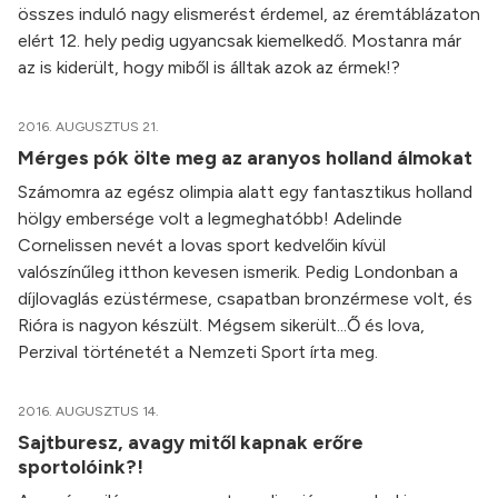
összes induló nagy elismerést érdemel, az éremtáblázaton
elért 12. hely pedig ugyancsak kiemelkedő. Mostanra már
az is kiderült, hogy miből is álltak azok az érmek!?
2016. AUGUSZTUS 21.
Mérges pók ölte meg az aranyos holland álmokat
Számomra az egész olimpia alatt egy fantasztikus holland
hölgy embersége volt a legmeghatóbb! Adelinde
Cornelissen nevét a lovas sport kedvelőin kívül
valószínűleg itthon kevesen ismerik. Pedig Londonban a
díjlovaglás ezüstérmese, csapatban bronzérmese volt, és
Rióra is nagyon készült. Mégsem sikerült...Ő és lova,
Perzival történetét a Nemzeti Sport írta meg.
2016. AUGUSZTUS 14.
Sajtburesz, avagy mitől kapnak erőre
sportolóink?!