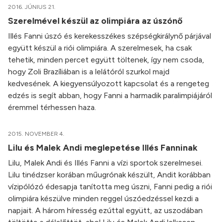
2016. JÚNIUS 21.
Szerelmével készül az olimpiára az úszónő
Illés Fanni úszó és kerekesszékes szépségkirálynő párjával
együtt készül a riói olimpiára. A szerelmesek, ha csak
tehetik, minden percet együtt töltenek, így nem csoda,
hogy Zoli Brazíliában is a lelátóról szurkol majd
kedvesének. A kiegyensúlyozott kapcsolat és a rengeteg
edzés is segít abban, hogy Fanni a harmadik paralimpiájáról
éremmel térhessen haza.
2015. NOVEMBER 4.
Lilu és Malek Andi meglepetése Illés Fanninak
Lilu, Malek Andi és Illés Fanni a vízi sportok szerelmesei.
Lilu tinédzser korában műugrónak készült, Andit korábban
vízipólózó édesapja tanította meg úszni, Fanni pedig a riói
olimpiára készülve minden reggel úszóedzéssel kezdi a
napjait. A három híresség ezúttal együtt, az uszodában