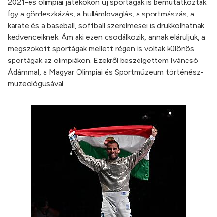
2021-es olimpiai játékokon új sportágak is bemutatkoztak.
Így a gördeszkázás, a hullámlovaglás, a sportmászás, a
karate és a baseball, softball szerelmesei is drukkolhatnak
kedvenceiknek. Ám aki ezen csodálkozik, annak eláruljuk, a
megszokott sportágak mellett régen is voltak különös
sportágak az olimpiákon. Ezekről beszélgettem Iváncsó
Ádámmal, a Magyar Olimpiai és Sportmúzeum történész-
muzeológusával.