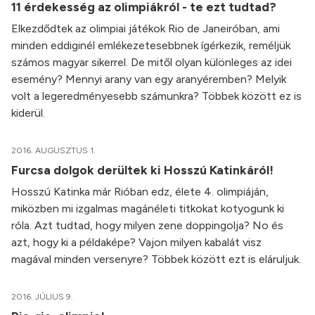
11 érdekesség az olimpiákról - te ezt tudtad?
Elkezdődtek az olimpiai játékok Rio de Janeiróban, ami
minden eddiginél emlékezetesebbnek ígérkezik, reméljük
számos magyar sikerrel. De mitől olyan különleges az idei
esemény? Mennyi arany van egy aranyéremben? Melyik
volt a legeredményesebb számunkra? Többek között ez is
kiderül.
2016. AUGUSZTUS 1.
Furcsa dolgok derültek ki Hosszú Katinkáról!
Hosszú Katinka már Rióban edz, élete 4. olimpiáján,
miközben mi izgalmas magánéleti titkokat kotyogunk ki
róla. Azt tudtad, hogy milyen zene doppingolja? No és
azt, hogy ki a példaképe? Vajon milyen kabalát visz
magával minden versenyre? Többek között ezt is eláruljuk.
2016. JÚLIUS 9.