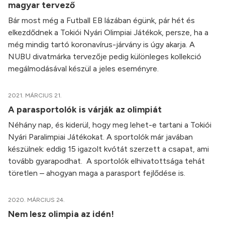
magyar tervező
Bár most még a Futball EB lázában égünk, pár hét és
elkezdődnek a Tokiói Nyári Olimpiai Játékok, persze, ha a
még mindig tartó koronavírus-járvány is úgy akarja. A
NUBU divatmárka tervezője pedig különleges kollekció
megálmodásával készül a jeles eseményre.
2021. MÁRCIUS 21.
A parasportolók is várják az olimpiát
Néhány nap, és kiderül, hogy meg lehet-e tartani a Tokiói
Nyári Paralimpiai Játékokat. A sportolók már javában
készülnek: eddig 15 igazolt kvótát szerzett a csapat, ami
tovább gyarapodhat. A sportolók elhivatottsága tehát
töretlen – ahogyan maga a parasport fejlődése is.
2020. MÁRCIUS 24.
Nem lesz olimpia az idén!