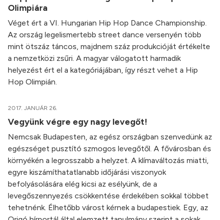
Olimpiára
Véget ért a VI. Hungarian Hip Hop Dance Championship.
Az ország legelismertebb street dance versenyén több
mint ötszáz táncos, majdnem száz produkcióját értékelte
a nemzetközi zsűri. A magyar válogatott harmadik
helyezést ért el a kategóriájában, így részt vehet a Hip
Hop Olimpián.
2017. JANUÁR 26.
Vegyünk végre egy nagy levegőt!
Nemcsak Budapesten, az egész országban szenvedünk az
egészséget pusztító szmogos levegőtől. A fővárosban és
környékén a legrosszabb a helyzet. A klímaváltozás miatti,
egyre kiszámíthatatlanabb időjárási viszonyok
befolyásolására elég kicsi az esélyünk, de a
levegőszennyezés csökkentése érdekében sokkal többet
tehetnénk. Élhetőbb várost kérnek a budapestiek. Egy, az
Origó hírportál által elemzett tanulmány szerint a sokak