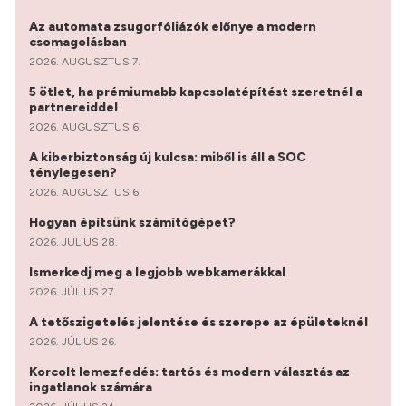
Az automata zsugorfóliázók előnye a modern
csomagolásban
2026. AUGUSZTUS 7.
5 ötlet, ha prémiumabb kapcsolatépítést szeretnél a
partnereiddel
2026. AUGUSZTUS 6.
A kiberbiztonság új kulcsa: miből is áll a SOC
ténylegesen?
2026. AUGUSZTUS 6.
Hogyan építsünk számítógépet?
2026. JÚLIUS 28.
Ismerkedj meg a legjobb webkamerákkal
2026. JÚLIUS 27.
A tetőszigetelés jelentése és szerepe az épületeknél
2026. JÚLIUS 26.
Korcolt lemezfedés: tartós és modern választás az
ingatlanok számára