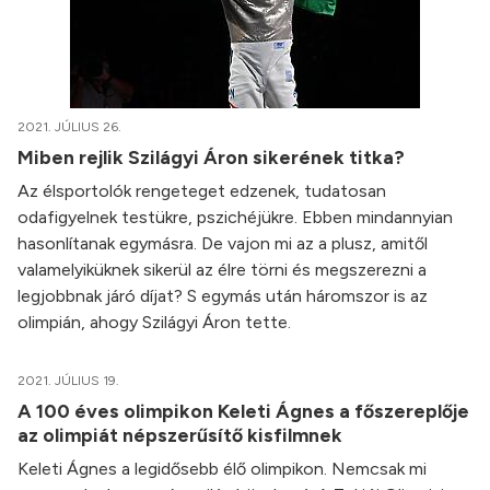
2021. JÚLIUS 26.
Miben rejlik Szilágyi Áron sikerének titka?
Az élsportolók rengeteget edzenek, tudatosan
odafigyelnek testükre, pszichéjükre. Ebben mindannyian
hasonlítanak egymásra. De vajon mi az a plusz, amitől
valamelyiküknek sikerül az élre törni és megszerezni a
legjobbnak járó díjat? S egymás után háromszor is az
olimpián, ahogy Szilágyi Áron tette.
2021. JÚLIUS 19.
A 100 éves olimpikon Keleti Ágnes a főszereplője
az olimpiát népszerűsítő kisfilmnek
Keleti Ágnes a legidősebb élő olimpikon. Nemcsak mi