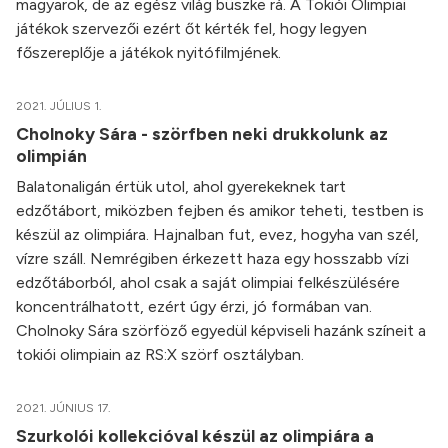
magyarok, de az egész világ büszke rá. A Tokiói Olimpiai
játékok szervezői ezért őt kérték fel, hogy legyen
főszereplője a játékok nyitófilmjének.
2021. JÚLIUS 1.
Cholnoky Sára - szörfben neki drukkolunk az
olimpián
Balatonaligán értük utol, ahol gyerekeknek tart
edzőtábort, miközben fejben és amikor teheti, testben is
készül az olimpiára. Hajnalban fut, evez, hogyha van szél,
vízre száll. Nemrégiben érkezett haza egy hosszabb vízi
edzőtáborból, ahol csak a saját olimpiai felkészülésére
koncentrálhatott, ezért úgy érzi, jó formában van.
Cholnoky Sára szörföző egyedül képviseli hazánk színeit a
tokiói olimpiain az RS:X szörf osztályban.
2021. JÚNIUS 17.
Szurkolói kollekcióval készül az olimpiára a