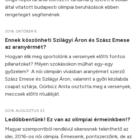
által vitatott budapesti olimpiai beruházások ebben
rengeteget segítenének.
2016. OKTÓBER 9.
Ennek köszönheti Szilágyi Áron és Szász Emese
az aranyérmét?
Hogyan élik meg sportolónk a versenyek előtti fontos
pillanatokat? Milyen szokásokon múlhat egy-egy
győzelem? A riói olimpián vívásban aranyérmet szerző
Szász Emese és Szilágyi Áron, valamint a győri kézilabda
csapat sztárja, Görbicz Anita osztotta meg a versenyek,
meccsek előtti rituáléját.
2016. AUGUSZTUS 23.
Ledöbbentünk! Ez van az olimpiai érmeinkben!?
Magyar szempontból rendkívül sikeresnek tekinthető az
idei, 2016-os riói olimpia. Érmeseink, pontszerzőink, de az