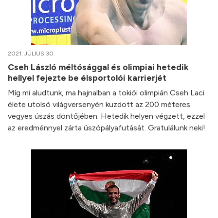
2021. JÚLIUS 30.
Cseh László méltósággal és olimpiai hetedik
hellyel fejezte be élsportolói karrierjét
Míg mi aludtunk, ma hajnalban a tokiói olimpián Cseh Laci
élete utolsó világversenyén küzdött az 200 méteres
vegyes úszás döntőjében. Hetedik helyen végzett, ezzel
az eredménnyel zárta úszópályafutását. Gratulálunk neki!