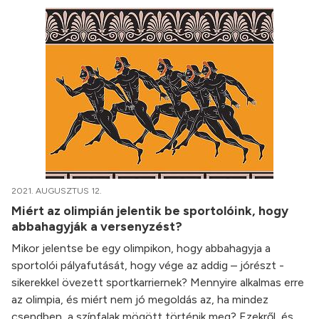
2021. AUGUSZTUS 12.
Miért az olimpián jelentik be sportolóink, hogy
abbahagyják a versenyzést?
Mikor jelentse be egy olimpikon, hogy abbahagyja a
sportolói pályafutását, hogy vége az addig – jórészt -
sikerekkel övezett sportkarriernek? Mennyire alkalmas erre
az olimpia, és miért nem jó megoldás az, ha mindez
csendben, a színfalak mögött történik meg? Ezekről, és