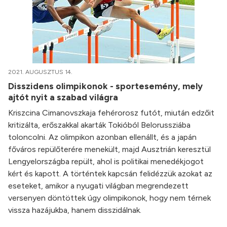
2021. AUGUSZTUS 14.
Disszidens olimpikonok - sportesemény, mely
ajtót nyit a szabad világra
Kriszcina Cimanovszkaja fehérorosz futót, miután edzőit
kritizálta, erőszakkal akarták Tokióból Belorussziába
toloncolni. Az olimpikon azonban ellenállt, és a japán
főváros repülőterére menekült, majd Ausztrián keresztül
Lengyelországba repült, ahol is politikai menedékjogot
kért és kapott. A történtek kapcsán felidézzük azokat az
eseteket, amikor a nyugati világban megrendezett
versenyen döntöttek úgy olimpikonok, hogy nem térnek
vissza hazájukba, hanem disszidálnak.