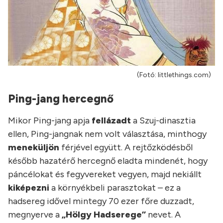
(Fotó: littlethings.com)
Ping-jang hercegnő
Mikor Ping-jang apja
fellázadt
a Szuj-dinasztia
ellen, Ping-jangnak nem volt választása, minthogy
meneküljön
férjével együtt. A rejtőzködésből
később hazatérő hercegnő eladta mindenét, hogy
páncélokat és fegyvereket vegyen, majd nekiállt
kiképezni
a környékbeli parasztokat – ez a
hadsereg idővel mintegy 70 ezer főre duzzadt,
megnyerve a
„Hölgy Hadserege”
nevet. A