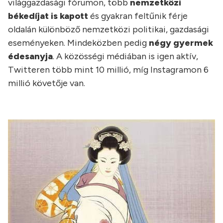
világgazdasági fórumon, több
nemzetközi
békedíjat is kapott
és gyakran feltűnik férje
oldalán különböző nemzetközi politikai, gazdasági
eseményeken. Mindeközben pedig
négy gyermek
édesanyja
. A közösségi médiában is igen aktív,
Twitteren több mint 10 millió, míg Instagramon 6
millió követője van.