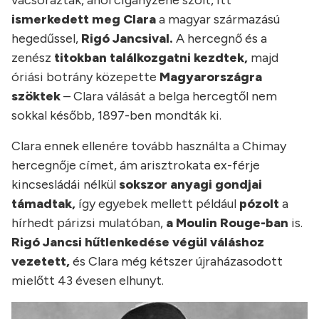
vacsoráztak, ahol cigányzene szólt, itt
ismerkedett meg Clara
a magyar származású
hegedűssel,
Rigó Jancsival.
A hercegnő és a
zenész
titokban találkozgatni kezdtek,
majd
óriási botrány közepette
Magyarországra
szöktek
– Clara válását a belga hercegtől nem
sokkal később, 1897-ben mondták ki.
Clara ennek ellenére tovább használta a Chimay
hercegnője címet, ám arisztrokata ex-férje
kincsesládái nélkül
sokszor anyagi gondjai
támadtak,
így egyebek mellett például
pózolt
a
hírhedt párizsi mulatóban,
a Moulin Rouge-ban
is.
Rigó Jancsi hűtlenkedése végül váláshoz
vezetett,
és Clara még kétszer újraházasodott
mielőtt 43 évesen elhunyt.