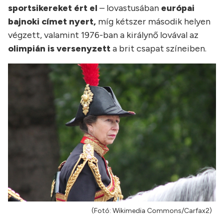
sportsikereket ért el
– lovastusában
európai
bajnoki címet nyert,
míg kétszer második helyen
végzett, valamint 1976-ban a királynő lovával az
olimpián is versenyzett
a brit csapat színeiben.
(Fotó: Wikimedia Commons/Carfax2)