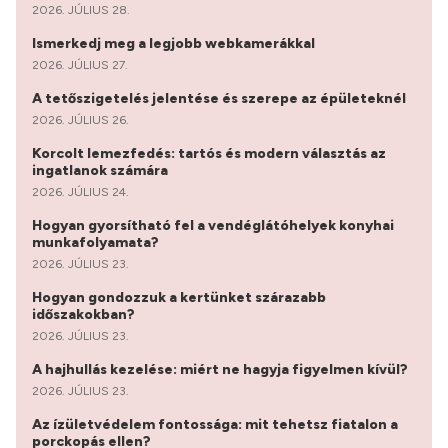
2026. JÚLIUS 28.
Ismerkedj meg a legjobb webkamerákkal
2026. JÚLIUS 27.
A tetőszigetelés jelentése és szerepe az épületeknél
2026. JÚLIUS 26.
Korcolt lemezfedés: tartós és modern választás az
ingatlanok számára
2026. JÚLIUS 24.
Hogyan gyorsítható fel a vendéglátóhelyek konyhai
munkafolyamata?
2026. JÚLIUS 23.
Hogyan gondozzuk a kertünket szárazabb
időszakokban?
2026. JÚLIUS 23.
A hajhullás kezelése: miért ne hagyja figyelmen kívül?
2026. JÚLIUS 23.
Az ízületvédelem fontossága: mit tehetsz fiatalon a
porckopás ellen?