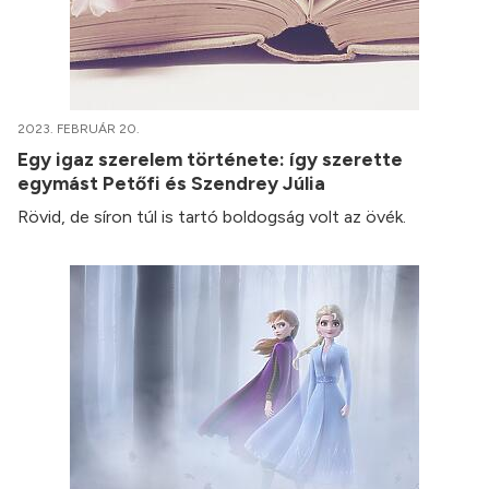
2023. FEBRUÁR 20.
Egy igaz szerelem története: így szerette
egymást Petőfi és Szendrey Júlia
Rövid, de síron túl is tartó boldogság volt az övék.