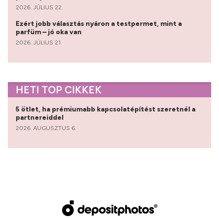
2026. JÚLIUS 22.
Ezért jobb választás nyáron a testpermet, mint a
parfüm – jó oka van
2026. JÚLIUS 21.
HETI TOP CIKKEK
5 ötlet, ha prémiumabb kapcsolatépítést szeretnél a
partnereiddel
2026. AUGUSZTUS 6.