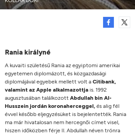
KOLLÁR DÓRI
Rania királyné
A kuvaiti születésű Rania az egyiptomi amerikai
egyetemen diplomázott, és közgazdasági
diplomájával egyebek mellett volt a
Citibank,
valamint az Apple alkalmazottja
is. 1992
augusztusában találkozott
Abdullah bin Al-
Husszein jordán koronaherceggel,
és alig fél
évvel később eljegyzésüket is bejelentették. Rania
ma már hivatalosan nem hercegnői címet visel,
hiszen időközben férje II. Abdullah néven trónra