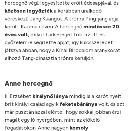
hercegnő végül egyesítette erőit édesapjával, és
közösen legyőzték
a korábban uralkodó
véreskezű Jang Kuangot. A trónra Ping-jang apja
került, Kao-cu néven. A hercegnő
mindössze 20
éves volt,
mikor hadsereget toborzott és
győzelemre segítette apját, így kulcsszerepet
játszva abban, hogy a Kínai Birodalom aranykorát
elhozó Tang-dinasztia trónra kerüljön.
Anne hercegnő
II. Erzsébet
királynő lánya
mindig is a karót nyelt
brit királyi család egyik
feketebáránya
volt, és ezt
már pusztán azzal elérte, hogy sokkal jobban érzi
magát egy ló nyergében, mint az előkelő
fogadásokon. Anne nagyon
komoly