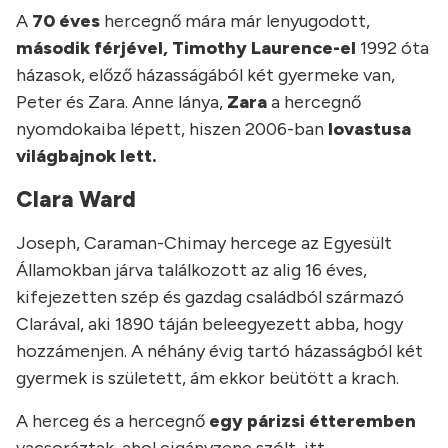
A
70 éves
hercegnő mára már lenyugodott,
második férjével, Timothy Laurence-el
1992 óta
házasok, előző házasságából két gyermeke van,
Peter és Zara. Anne lánya,
Zara
a hercegnő
nyomdokaiba lépett, hiszen 2006-ban
lovastusa
világbajnok lett.
Clara Ward
Joseph, Caraman-Chimay hercege az Egyesült
Államokban járva találkozott az alig 16 éves,
kifejezetten szép és gazdag családból származó
Clarával, aki 1890 táján beleegyezett abba, hogy
hozzámenjen. A néhány évig tartó házasságból két
gyermek is született, ám ekkor beütött a krach.
A herceg és a hercegnő
egy párizsi étteremben