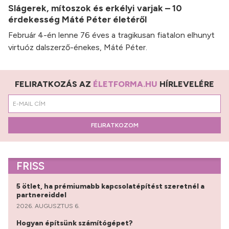
Slágerek, mítoszok és erkélyi varjak – 10
érdekesség Máté Péter életéről
Február 4-én lenne 76 éves a tragikusan fiatalon elhunyt
virtuóz dalszerző-énekes, Máté Péter.
FELIRATKOZÁS AZ
ÉLETFORMA.HU
HÍRLEVELÉRE
FELIRATKOZOM
FRISS
5 ötlet, ha prémiumabb kapcsolatépítést szeretnél a
partnereiddel
2026. AUGUSZTUS 6.
Hogyan építsünk számítógépet?