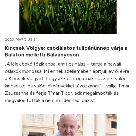
2023. MÁRCIUS 24.
Kincsek Völgye: csodálatos tulipánünnep várja a
Balaton melletti Bálványoson
„A lélek beköltözik abba, amit csinálsz – tartja a hawaii
őslakók mondása. Mi ennek szellemében építjük évről évre
a Kincsek Völgyét, hogy akik ellátogatnak hozzánk, valódi
kincsekkel és valódi élményekkel távozzanak” – vallja Timár
Zsuzsanna és férje Tímár Tibor, akik megálmodták és
megvalósították a nem mindennapi oázist.