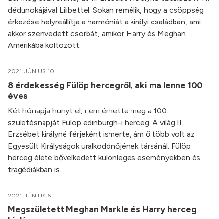
dédunokájával Lilibettel. Sokan remélik, hogy a csöppség
érkezése helyreállítja a harmóniát a királyi családban, ami
akkor szenvedett csorbát, amikor Harry és Meghan
Amerikába költözött.
2021. JÚNIUS 10.
8 érdekesség Fülöp hercegről, aki ma lenne 100
éves
Két hónapja hunyt el, nem érhette meg a 100.
születésnapját Fülöp edinburgh-i herceg. A világ II.
Erzsébet királyné férjeként ismerte, ám ő több volt az
Egyesült Királyságok uralkodónőjének társánál. Fülöp
herceg élete bővelkedett különleges eseményekben és
tragédiákban is.
2021. JÚNIUS 6.
Megszületett Meghan Markle és Harry herceg