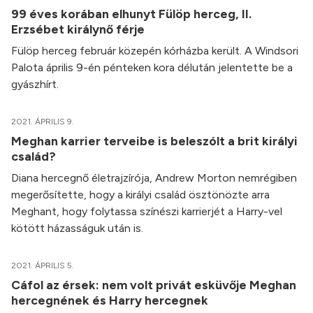
99 éves korában elhunyt Fülöp herceg, II.
Erzsébet királynő férje
Fülöp herceg február közepén kórházba került. A Windsori
Palota április 9-én pénteken kora délután jelentette be a
gyászhírt.
2021. ÁPRILIS 9.
Meghan karrier terveibe is beleszólt a brit királyi
család?
Diana hercegnő életrajzírója, Andrew Morton nemrégiben
megerősítette, hogy a királyi család ösztönözte arra
Meghant, hogy folytassa színészi karrierjét a Harry-vel
kötött házasságuk után is.
2021. ÁPRILIS 5.
Cáfol az érsek: nem volt privát esküvője Meghan
hercegnének és Harry hercegnek