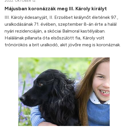
2022. OKTÓBER 12.
Májusban koronázzák meg III. Károly királyt
III. Károly édesanyját, II. Erzsébet királynőt életének 97.,
uralkodásának 71. évében, szeptember 8-án érte a halál
nyári rezidenciáján, a skóciai Balmoral kastélyában.
Halálának pillanata óta elsőszülött fia, Károly volt
trónörökös a brit uralkodó, akit jövőre meg is koronáznak.