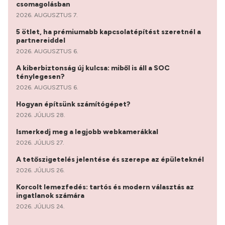
csomagolásban
2026. AUGUSZTUS 7.
5 ötlet, ha prémiumabb kapcsolatépítést szeretnél a
partnereiddel
2026. AUGUSZTUS 6.
A kiberbiztonság új kulcsa: miből is áll a SOC
ténylegesen?
2026. AUGUSZTUS 6.
Hogyan építsünk számítógépet?
2026. JÚLIUS 28.
Ismerkedj meg a legjobb webkamerákkal
2026. JÚLIUS 27.
A tetőszigetelés jelentése és szerepe az épületeknél
2026. JÚLIUS 26.
Korcolt lemezfedés: tartós és modern választás az
ingatlanok számára
2026. JÚLIUS 24.