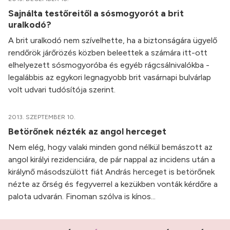
Sajnálta testőreitől a sósmogyorót a brit
uralkodó?
A brit uralkodó nem szívelhette, ha a biztonságára ügyelő
rendőrök járőrözés közben beleettek a számára itt-ott
elhelyezett sósmogyoróba és egyéb rágcsálnivalókba -
legalábbis az egykori legnagyobb brit vasárnapi bulvárlap
volt udvari tudósítója szerint.
2013. SZEPTEMBER 10.
Betörőnek nézték az angol herceget
Nem elég, hogy valaki minden gond nélkül bemászott az
angol királyi rezidenciára, de pár nappal az incidens után a
királynő másodszülött fiát András herceget is betörőnek
nézte az őrség és fegyverrel a kezükben vonták kérdőre a
palota udvarán. Finoman szólva is kínos...