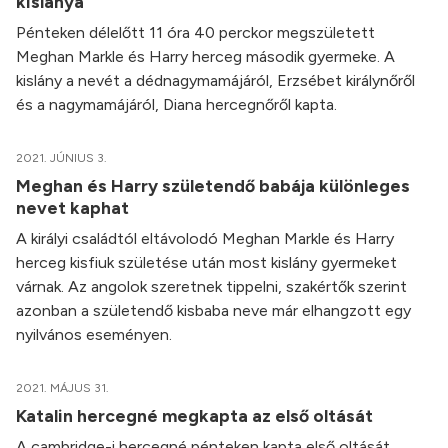
kislánya
Pénteken délelőtt 11 óra 40 perckor megszületett
Meghan Markle és Harry herceg második gyermeke. A
kislány a nevét a dédnagymamájáról, Erzsébet királynőről
és a nagymamájáról, Diana hercegnőről kapta.
2021. JÚNIUS 3.
Meghan és Harry születendő babája különleges
nevet kaphat
A királyi családtól eltávolodó Meghan Markle és Harry
herceg kisfiuk születése után most kislány gyermeket
várnak. Az angolok szeretnek tippelni, szakértők szerint
azonban a születendő kisbaba neve már elhangzott egy
nyilvános eseményen.
2021. MÁJUS 31.
Katalin hercegné megkapta az első oltását
A cambridge-i hercegné pénteken kapta első oltását,