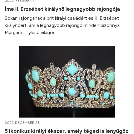
2022. FEBRUÁR 7.
Íme II. Erzsébet királynő legnagyobb rajongója
Sokan rajonganak a brit királyi családért és II. Erzsébet
királynőért, ám a legnagyobb rajongó minden bizonnyal
Margaret Tyler a világon.
2021. DECEMBER 28.
5 ikonikus királyi ékszer, amely téged is lenyűgöz