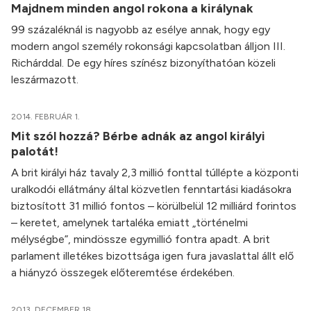
Majdnem minden angol rokona a királynak
99 százaléknál is nagyobb az esélye annak, hogy egy
modern angol személy rokonsági kapcsolatban álljon III.
Richárddal. De egy híres színész bizonyíthatóan közeli
leszármazott.
2014. FEBRUÁR 1.
Mit szól hozzá? Bérbe adnák az angol királyi
palotát!
A brit királyi ház tavaly 2,3 millió fonttal túllépte a központi
uralkodói ellátmány által közvetlen fenntartási kiadásokra
biztosított 31 millió fontos – körülbelül 12 milliárd forintos
– keretet, amelynek tartaléka emiatt „történelmi
mélységbe”, mindössze egymillió fontra apadt. A brit
parlament illetékes bizottsága igen fura javaslattal állt elő
a hiányzó összegek előteremtése érdekében.
2013. DECEMBER 18.