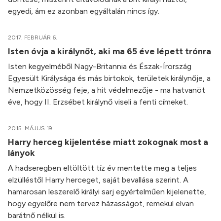
egyedi, ám ez azonban egyáltalán nincs így.
2017. FEBRUÁR 6.
Isten óvja a királynőt, aki ma 65 éve lépett trónra
Isten kegyelméből Nagy-Britannia és Észak-Írország
Egyesült Királysága és más birtokok, területek királynője, a
Nemzetközösség feje, a hit védelmezője - ma hatvanöt
éve, hogy II. Erzsébet királynő viseli a fenti címeket.
2015. MÁJUS 19.
Harry herceg kijelentése miatt zokognak most a
lányok
A hadseregben eltöltött tíz év mentette meg a teljes
elzülléstől Harry herceget, saját bevallása szerint. A
hamarosan leszerelő királyi sarj egyértelműen kijelenette,
hogy egyelőre nem tervez házasságot, remekül elvan
barátnő nélkül is.