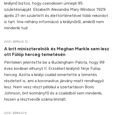
királynő biztos, hogy csendesen ünnepli 95.
születésnapját. Elizabeth Alexandra Mary Windsor 1929.
április 21-én született és élettörténetével több rekordot
is tart. Íme néhány információ a királynőről, amikről nem
mindenki tud.
2021. ÁPRILIS 12.
A brit miniszterelnök és Meghan Markle sem lesz
ott Fülöp herceg temetésén
Pénteken jelentette be a Buckingham-Palota, hogy 99
éves korában elhunyt II. Erzsébet királynő férje Fülöp
herceg. Azóta a királyi család ismertette a temetés
részleteit is, ami a koronavírus járvány miatt rendhagyó
lesz. Nem vesz részt például a szertartáson Boris
Johnson, brit kormányfő és a családból sem mindenki,
hiszen a résztvevők száma limitált.
2021. ÁPRILIS 9.