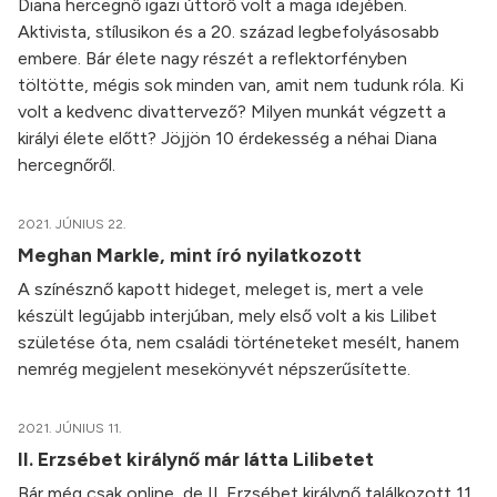
Diana hercegnő igazi úttörő volt a maga idejében.
Aktivista, stílusikon és a 20. század legbefolyásosabb
embere. Bár élete nagy részét a reflektorfényben
töltötte, mégis sok minden van, amit nem tudunk róla. Ki
volt a kedvenc divattervező? Milyen munkát végzett a
királyi élete előtt? Jöjjön 10 érdekesség a néhai Diana
hercegnőről.
2021. JÚNIUS 22.
Meghan Markle, mint író nyilatkozott
A színésznő kapott hideget, meleget is, mert a vele
készült legújabb interjúban, mely első volt a kis Lilibet
születése óta, nem családi történeteket mesélt, hanem
nemrég megjelent mesekönyvét népszerűsítette.
2021. JÚNIUS 11.
II. Erzsébet királynő már látta Lilibetet
Bár még csak online, de II. Erzsébet királynő találkozott 11.