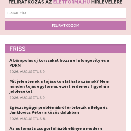
FELIRATKOZÁS AZ
ÉLETFORMA.HU
HÍRLEVELÉRE
FELIRATKOZOM
FRISS
A bőrápolás új korszakát hozza el a longevity és a
PDRN
2026. AUGUSZTUS 9.
Mit jelentenek a tojásokon látható számok? Nem
minden tojás egyforma: ezért érdemes figyelni a
jelöléseket
2026. AUGUSZTUS 9.
Egészségügyi problémákról értekezik a Bëlga és
Janklovics Péter a közös dalukban
2026. AUGUSZTUS 8.
Az automata zsugorfóliázók előnye a modern