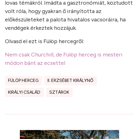
lovas témákról. Imádta a gasztronómiát, köztudott
volt róla, hogy gyakran ő irányította az
előkészületeket a palota hivatalos vacsoráira, ha
vendégek érkeztek hozzájuk.
Olvasd el ezt is Fülöp hercegről:
Nem csak Churchill, de Fülöp herceg is mesteri
módon bánt az ecsettel
FÜLÖP HERCEG
II. ERZSÉBET KIRÁLYNŐ
KIRÁLYI CSALÁD
SZTÁROK