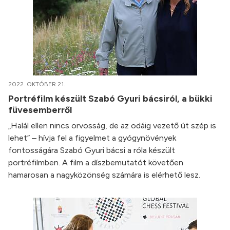
2022. OKTÓBER 21.
Portréfilm készült Szabó Gyuri bácsiról, a bükki
füvesemberről
„Halál ellen nincs orvosság, de az odáig vezető út szép is
lehet” – hívja fel a figyelmet a gyógynövények
fontosságára Szabó Gyuri bácsi a róla készült
portréfilmben. A film a díszbemutatót követően
hamarosan a nagyközönség számára is elérhető lesz.