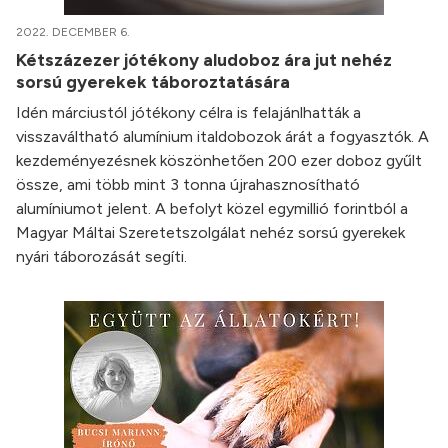
2022. DECEMBER 6.
Kétszázezer jótékony aludoboz ára jut nehéz
sorsú gyerekek táboroztatására
Idén márciustól jótékony célra is felajánlhatták a
visszaváltható alumínium italdobozok árát a fogyasztók. A
kezdeményezésnek köszönhetően 200 ezer doboz gyűlt
össze, ami több mint 3 tonna újrahasznosítható
alumíniumot jelent. A befolyt közel egymillió forintból a
Magyar Máltai Szeretetszolgálat nehéz sorsú gyerekek
nyári táborozását segíti.