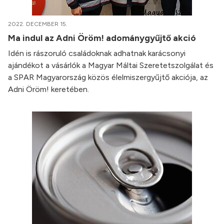
2022. DECEMBER 15.
Ma indul az Adni Öröm! adománygyűjtő akció
Idén is rászoruló családoknak adhatnak karácsonyi
ajándékot a vásárlók a Magyar Máltai Szeretetszolgálat és
a SPAR Magyarország közös élelmiszergyűjtő akciója, az
Adni Öröm! keretében.