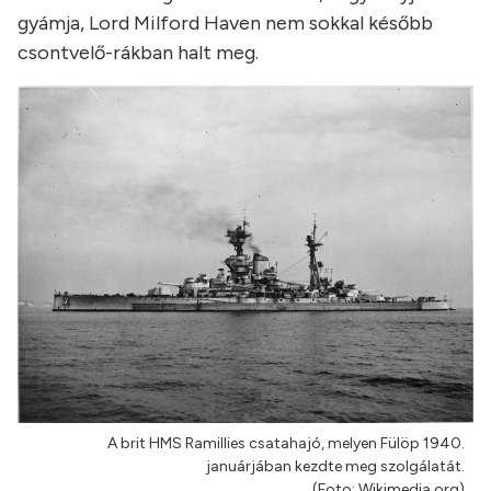
gyámja, Lord Milford Haven nem sokkal később
csontvelő-rákban halt meg.
A brit HMS Ramillies csatahajó, melyen Fülöp 1940.
januárjában kezdte meg szolgálatát.
(Foto: Wikimedia.org)