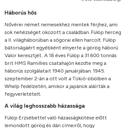
Háborús hős
Nővérei német nemesekhez mentek férjhez, ami
sok nehézséget okozott a családban. Fülöp herceg
a II. világháborúban a sógorai ellen harcolt. Fülöp
bátorságáért egyébként elnyerte a görög háború
Valor keresztjét.. A 18 éves Fülöp a 31 600 tonnás
brit HMS Ramillies csatahajón kezdte meg a
háborús szolgálatait 1940 januárjában. 1945.
szeptember 2-án a ott volt a Tokió-öbölben a
Whelp fedélzetén, amikor a japánok aláírták a
fegyverletételt.
A világ leghosszabb házassága
Fülöp Erzsébettel való házasságkötése előtt
lemondott görög és dán címeiről, hogy