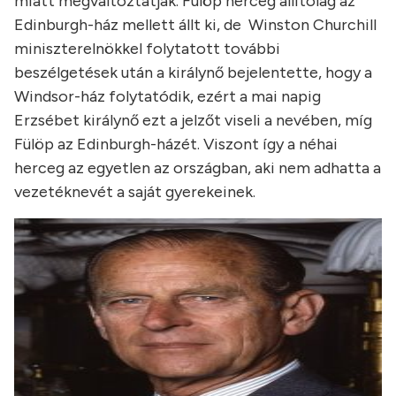
miatt megváltoztatják. Fülöp herceg állítólag az
Edinburgh-ház mellett állt ki, de Winston Churchill
miniszterelnökkel folytatott további
beszélgetések után a királynő bejelentette, hogy a
Windsor-ház folytatódik, ezért a mai napig
Erzsébet királynő ezt a jelzőt viseli a nevében, míg
Fülöp az Edinburgh-házét. Viszont így a néhai
herceg az egyetlen az országban, aki nem adhatta a
vezetéknevét a saját gyerekeinek.