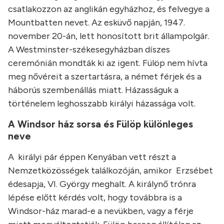
csatlakozzon az anglikán egyházhoz, és felvegye a
Mountbatten nevet. Az esküvő napján, 1947.
november 20-án, lett honosított brit állampolgár.
A Westminster-székesegyházban díszes
ceremónián mondták ki az igent. Fülöp nem hívta
meg nővéreit a szertartásra, a német férjek és a
háborús szembenállás miatt. Házasságuk a
történelem leghosszabb királyi házassága volt.
A Windsor ház sorsa és Fülöp különleges
neve
A királyi pár éppen Kenyában vett részt a
Nemzetközösségek találkozóján, amikor Erzsébet
édesapja, VI. György meghalt. A királynő trónra
lépése előtt kérdés volt, hogy továbbra is a
Windsor-ház marad-e a nevükben, vagy a férje