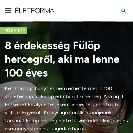
PÉLDA-KÉP
8 érdekesség Fülöp
hercegről, aki ma lenne
100 éves
Két hónapja hunyt el, nem érhette meg a 100.
születésnapját Fülöp edinburgh-i herceg. A világ II.
Erzsébet királyné férjeként ismerte, ám ő több
volt az Egyesült Királyságok uralkodónőjének
társánál. Fülöp herceg élete bővelkedett különleges
eseményekben és tragédiákban is.