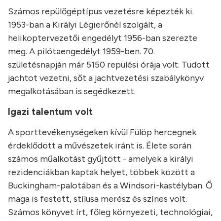
Számos repülőgéptípus vezetésre képezték ki.
1953-ban a Királyi Légierőnél szolgált, a
helikoptervezetői engedélyt 1956-ban szerezte
meg. A pilótaengedélyt 1959-ben. 70.
születésnapján már 5150 repülési órája volt. Tudott
jachtot vezetni, sőt a jachtvezetési szabálykönyv
megalkotásában is segédkezett.
Igazi talentum volt
A sporttevékenységeken kívül Fülöp hercegnek
érdeklődött a művészetek iránt is. Élete során
számos műalkotást gyűjtött - amelyek a királyi
rezidenciákban kaptak helyet, többek között a
Buckingham-palotában és a Windsori-kastélyban. Ő
maga is festett, stílusa merész és színes volt.
Számos könyvet írt, főleg környezeti, technológiai,