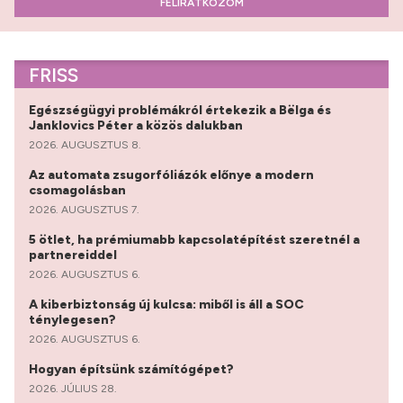
FELIRATKOZOM
FRISS
Egészségügyi problémákról értekezik a Bëlga és
Janklovics Péter a közös dalukban
2026. AUGUSZTUS 8.
Az automata zsugorfóliázók előnye a modern
csomagolásban
2026. AUGUSZTUS 7.
5 ötlet, ha prémiumabb kapcsolatépítést szeretnél a
partnereiddel
2026. AUGUSZTUS 6.
A kiberbiztonság új kulcsa: miből is áll a SOC
ténylegesen?
2026. AUGUSZTUS 6.
Hogyan építsünk számítógépet?
2026. JÚLIUS 28.