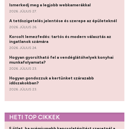
Ismerkedj meg a legjobb webkamerákkal
2026. JÚLIUS 27.
A tetőszigetelés jelentése és szerepe az épületeknél
2026. JÚLIUS 26.
Korcolt lemezfedés: tartós és modern választás az
ingatlanok számára
2026. JÚLIUS 24.
Hogyan gyorsítható fel a vendéglátóhelyek konyhai
munkafolyamata?
2026. JÚLIUS 23.
Hogyan gondozzuk a kertünket szárazabb
időszakokban?
2026. JÚLIUS 23.
HETI TOP CIKKEK
5 ötlet, ha prémiumabb kapcsolatépítést szeretnél a