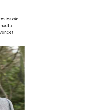
nem igazán
ámadta
dvencét