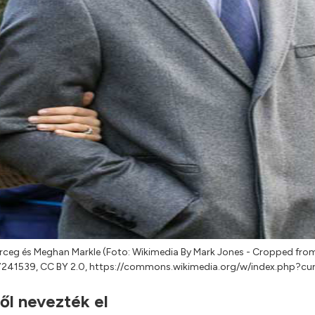
rceg és Meghan Markle (Foto: Wikimedia By Mark Jones - Cropped from 
241539, CC BY 2.0, https://commons.wikimedia.org/w/index.php?cu
ől nevezték el