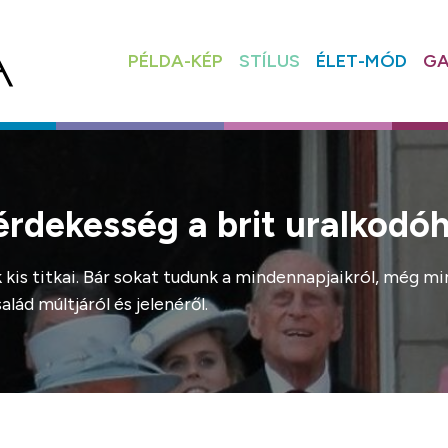
PÉLDA-KÉP
STÍLUS
ÉLET-MÓD
GA
0 érdekesség a brit uralkodó
k kis titkai. Bár sokat tudunk a mindennapjaikról, még 
lád múltjáról és jelenéről.