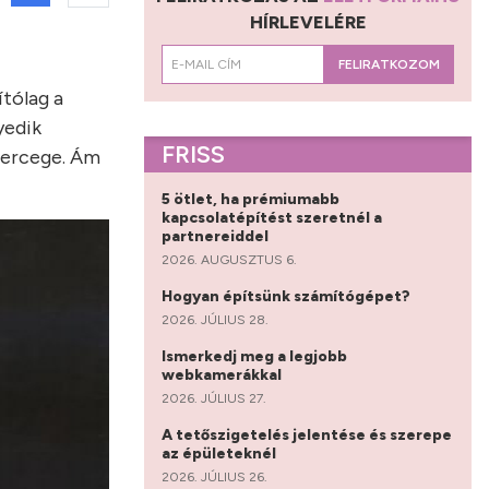
HÍRLEVELÉRE
FELIRATKOZOM
ítólag a
yedik
FRISS
 hercege. Ám
5 ötlet, ha prémiumabb
kapcsolatépítést szeretnél a
partnereiddel
2026. AUGUSZTUS 6.
Hogyan építsünk számítógépet?
2026. JÚLIUS 28.
Ismerkedj meg a legjobb
webkamerákkal
2026. JÚLIUS 27.
A tetőszigetelés jelentése és szerepe
az épületeknél
2026. JÚLIUS 26.