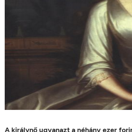
A királynő ugyanazt a néhány ezer fori