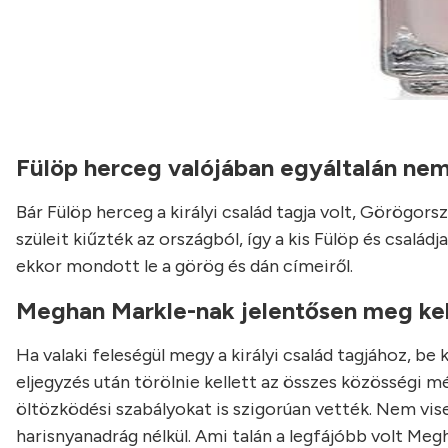
Fülöp herceg valójában egyáltalán nem 
Bár Fülöp herceg a királyi család tagja volt, Görögor
szüleit kiűzték az országból, így a kis Fülöp és csalá
ekkor mondott le a görög és dán címeiről.
Meghan Markle-nak jelentősen meg kell
Ha valaki feleségül megy a királyi család tagjához, be
eljegyzés után törölnie kellett az összes közösségi 
öltözködési szabályokat is szigorúan vették. Nem vis
harisnyanadrág nélkül. Ami talán a legfájóbb volt Megh