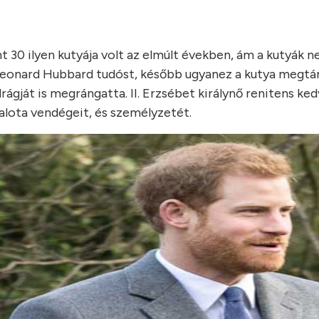
int 30 ilyen kutyája volt az elmúlt években, ám a kutyák 
a Leonard Hubbard tudóst, később ugyanez a kutya megt
rágját is megrángatta. II. Erzsébet királynő renitens ke
palota vendégeit, és személyzetét.