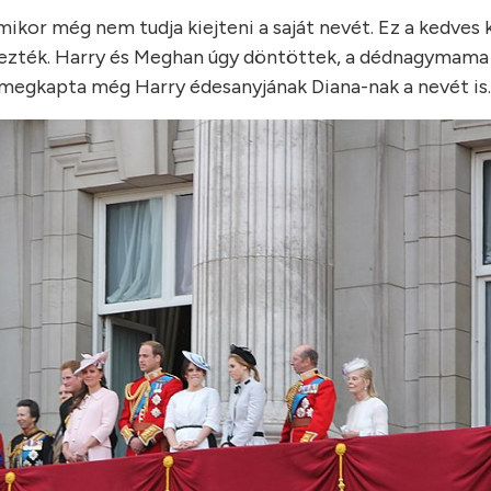
mikor még nem tudja kiejteni a saját nevét. Ez a kedves k
evezték. Harry és Meghan úgy döntöttek, a dédnagymama 
 megkapta még Harry édesanyjának Diana-nak a nevét is.