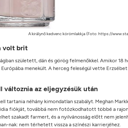
A királynő kedvenc körömlakkja (Foto: https://www.sta
volt brit
szágban született, dán és görög felmenőkkel. Amikor 18 
dja Európába menekült. A herceg feleségül vette Erzsébet 
 változnia az eljegyzésük után
 kell tartania néhány kimondatlan szabályt. Meghan Markl
média fiókját, továbbá nem fotózkodhatott többé a rajon
elhet szakadt farmert, és a nyilvánosság előtt nem jele
an-nak: nem térhetett vissza a színészi karrierjéhez.