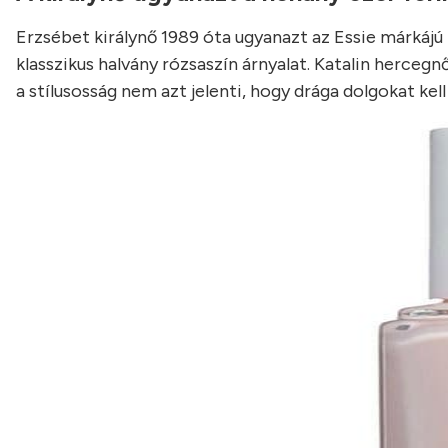
Erzsébet királynő 1989 óta ugyanazt az Essie márkájú 
klasszikus halvány rózsaszín árnyalat. Katalin hercegn
a stílusosság nem azt jelenti, hogy drága dolgokat kell 