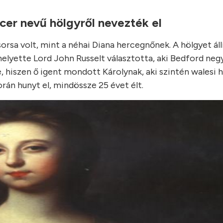
er nevű hölgyről nevezték el
orsa volt, mint a néhai Diana hercegnőnek. A hölgyet áll
helyette Lord John Russelt választotta, aki Bedford neg
e, hiszen ő igent mondott Károlynak, aki szintén walesi
orán hunyt el, mindössze 25 évet élt.