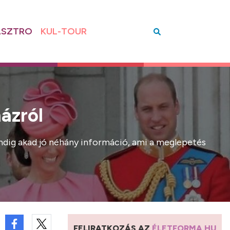
SZTRO
KUL-TOUR
házról
mindig akad jó néhány információ, ami a meglepetés
FELIRATKOZÁS AZ
ÉLETFORMA.HU