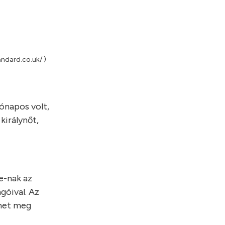
ndard.co.uk/ )
hónapos volt,
királynőt,
e-nak az
góival. Az
nhet meg