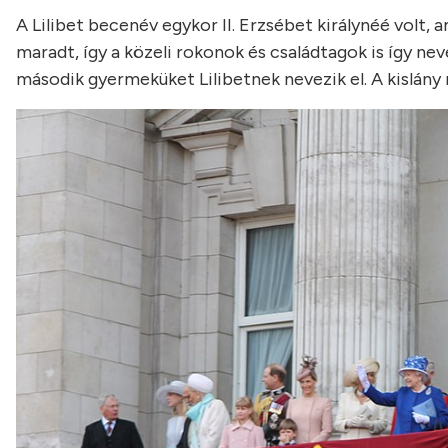
A Lilibet becenév egykor II. Erzsébet királynéé volt, a
maradt, így a közeli rokonok és családtagok is így n
második gyermeküket Lilibetnek nevezik el. A kislány