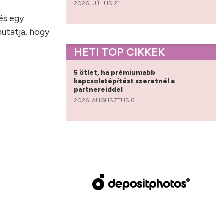
2026. JÚLIUS 21.
és egy
mutatja, hogy
HETI TOP CIKKEK
5 ötlet, ha prémiumabb
kapcsolatépítést szeretnél a
partnereiddel
2026. AUGUSZTUS 6.